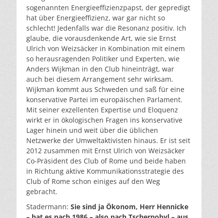
sogenannten Energieeffizienzpapst, der gepredigt
hat über Energieeffizienz, war gar nicht so
schlecht! Jedenfalls war die Resonanz positiv. Ich
glaube, die vorausdenkende Art, wie sie Ernst
Ulrich von Weizsäcker in Kombination mit einem
so herausragenden Politiker und Experten, wie
Anders Wijkman in den Club hineinträgt, war
auch bei diesem Arrangement sehr wirksam.
Wijkman kommt aus Schweden und saß für eine
konservative Partei im europäischen Parlament.
Mit seiner exzellenten Expertise und Eloquenz
wirkt er in ökologischen Fragen ins konservative
Lager hinein und weit über die üblichen
Netzwerke der Umweltaktivisten hinaus. Er ist seit
2012 zusammen mit Ernst Ulrich von Weizsäcker
Co-Präsident des Club of Rome und beide haben
in Richtung aktive Kommunikationsstrategie des
Club of Rome schon einiges auf den Weg
gebracht.
Stadermann:
Sie sind ja Ökonom, Herr Hennicke
– hat es nach 1986 – also nach Tschernobyl – aus