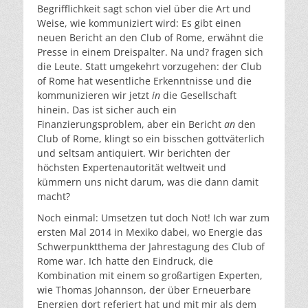
Begrifflichkeit sagt schon viel über die Art und
Weise, wie kommuniziert wird: Es gibt einen
neuen Bericht an den Club of Rome, erwähnt die
Presse in einem Dreispalter. Na und? fragen sich
die Leute. Statt umgekehrt vorzugehen: der Club
of Rome hat wesentliche Erkenntnisse und die
kommunizieren wir jetzt
in
die Gesellschaft
hinein. Das ist sicher auch ein
Finanzierungsproblem, aber ein Bericht
an
den
Club of Rome, klingt so ein bisschen gottväterlich
und seltsam antiquiert. Wir berichten der
höchsten Expertenautorität weltweit und
kümmern uns nicht darum, was die dann damit
macht?
Noch einmal: Umsetzen tut doch Not! Ich war zum
ersten Mal 2014 in Mexiko dabei, wo Energie das
Schwerpunktthema der Jahrestagung des Club of
Rome war. Ich hatte den Eindruck, die
Kombination mit einem so großartigen Experten,
wie Thomas Johannson, der über Erneuerbare
Energien dort referiert hat und mit mir als dem