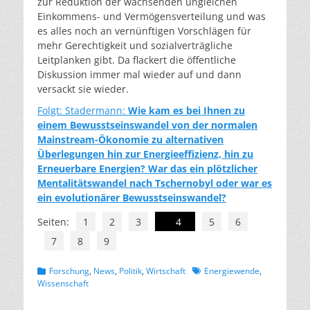
zur Reduktion der wachsenden ungleichen
Einkommens- und Vermögensverteilung und was
es alles noch an vernünftigen Vorschlägen für
mehr Gerechtigkeit und sozialverträgliche
Leitplanken gibt. Da flackert die öffentliche
Diskussion immer mal wieder auf und dann
versackt sie wieder.
Folgt: Stadermann:
Wie kam es bei Ihnen zu
einem Bewusstseinswandel von der normalen
Mainstream-Ökonomie zu alternativen
Überlegungen hin zur Energieeffizienz, hin zu
Erneuerbare Energien? War das ein plötzlicher
Mentalitätswandel nach Tschernobyl oder war es
ein evolutionärer Bewusstseinswandel?
Seiten:
1
2
3
4
5
6
7
8
9
Kategorien
Schlagworte
Forschung
,
News
,
Politik
,
Wirtschaft
Energiewende
,
Wissenschaft