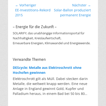
Beitragsnavigation
← Vorheriger
Nächster →
Vorheriger
Nächster
EE-Investitions-Rekord
Solar-Ballon produziert
Beitrag:
Beitrag:
2015
permanent Energie
– Energie für die Zukunft –
SOLARIFY, das unabhängige Informationsportal für
Nachhaltigkeit, Kreislaufwirtschaft,
Erneuerbare Energien, Klimawandel und Energiewende.
Verwandte Themen
DEScycle: Metalle aus Elektroschrott ohne
Hochofen gewinnen
Elektroschrott gilt als Müll. Dabei stecken darin
Metalle, die weltweit knapp werden. Eine neue
Anlage in England gewinnt Gold, Kupfer und
Palladium heraus, in einem Bad bei 50 bis 80
Grad, statt wie bisher im Hochofen. Klassisches
Metallrecycling schmilzt Leiterplatten und