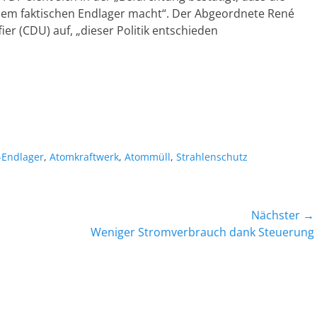
nem faktischen Endlager macht“. Der Abgeordnete René
ier (CDU) auf, „dieser Politik entschieden
orte
-Endlager
,
Atomkraftwerk
,
Atommüll
,
Strahlenschutz
Nächster →
Nächster
Weniger Stromverbrauch dank Steuerung
Beitrag: