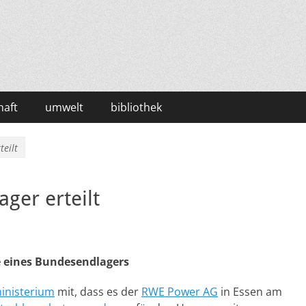
haft
umwelt
bibliothek
teilt
ger erteilt
 eines Bundesendlagers
inisterium
mit, dass es der
RWE Power AG
in Essen am