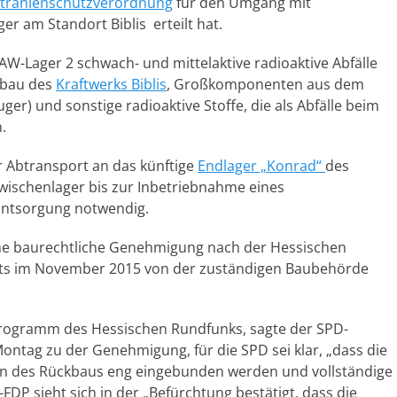
trahlenschutzverordnung
für den Umgang mit
er am Standort Biblis erteilt hat.
AW-Lager 2 schwach- und mittelaktive radioaktive Abfälle
bbau des
Kraftwerks Biblis
, Großkomponenten aus dem
ger) und sonstige radioaktive Stoffe, die als Abfälle beim
.
er Abtransport an das künftige
Endlager „Konrad“
des
 Zwischenlager bis zur Inbetriebnahme eines
ntsorgung notwendig.
 eine baurechtliche Genehmigung nach der Hessischen
its im November 2015 von der zuständigen Baubehörde
programm des Hessischen Rundfunks, sagte der SPD-
tag zu der Genehmigung, für die SPD sei klar, „dass die
en des Rückbaus eng eingebunden werden und vollständige
DP sieht sich in der „Befürchtung bestätigt, dass die