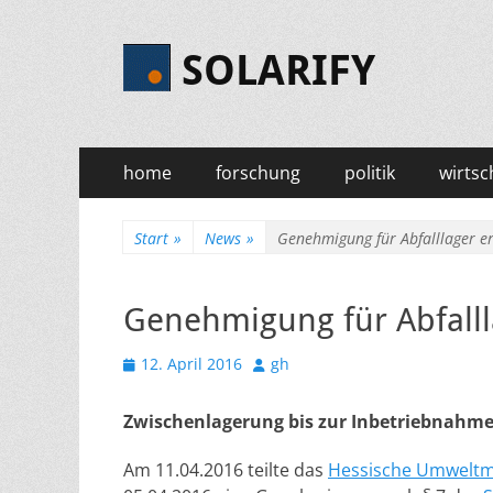
SOLARIFY
Primäres
Zum
home
forschung
politik
wirtsc
Inhalt
Menü
springen
Start
»
News
»
Genehmigung für Abfalllager er
Genehmigung für Abfallla
Veröffentlicht
Autor
12. April 2016
gh
am
Zwischenlagerung bis zur Inbetriebnahme
Am 11.04.2016 teilte das
Hessische Umweltm