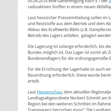
05.04.2016 eine Genehmigung nach § 7 der
S
radioaktiven Stoffen in einem neuen Abfalllag
Laut hessischer Pressemitteilung sollen im L
und Reststoffe aus dem Betrieb und dem A
Abbau des Kraftwerks Biblis (z.B. Dampferzeu
Betrieb des Lagers anfallen, gelagert werden
Die Lagerung ist solange erforderlich, bis d
Bundes möglich ist. Das Lager ist somit als
Bundesendlagers für die ordnungsgemäße E
Für die Errichtung der Lagerhalle ist auch
Bauordnung erforderlich. Diese wurde bere
erteilt.
Laut
Hessenschau
, dem aktuellen Regional
Landtagsabgeordnete Norbert Schmitt am Mon
Region bei den weiteren Schritten im Rahm
Transparenz herrschen muss“. Die Landtags-F