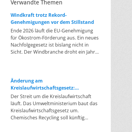
Verwandte Themen
Windkraft trotz Rekord-
Genehmigungen vor dem Stillstand
Ende 2026 läuft die EU-Genehmigung
für Ökostrom-Förderung aus. Ein neues
Nachfolgegesetz ist bislang nicht in
Sicht. Der Windbranche droht ein Jahr,
in dem sie nichts Neues anfangen kann.
Jahrelang scheiterte die Windkraft an
schleppenden Genehmigungen. Dieses
Problem hat die Politik tatsächlich
Änderung am
gelöst, die Verfahren laufen heute
Kreislaufwirtschaftsgesetz:
deutlich schneller. Die Halbjahresbilanz
Chemisches Recycling soll Lücke
Der Streit um die Kreislaufwirtschaft
der Branche bestätigt dieses Muster:
füllen
läuft. Das Umweltministerium baut das
So viele Windräder wie nie zuvor
Kreislaufwirtschaftsgesetz um.
wurden genehmigt, doch im ersten
Chemisches Recycling soll künftig
Halbjahr gingen netto nur rund zwei
gleichrangig neben dem klassischen
Gigawatt ans Netz. Der Bestand liegt
Recycling stehen. Die Entsorger sehen