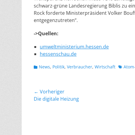
schwarz-grüne Landesregierung Biblis zu ei
Rock forderte Ministerpräsident Volker Bouff
entgegenzutreten“.
->Quellen:
umweltministerium.hessen.de
hessenschau.de
Kategorien
Schlagw
News
,
Politik
,
Verbraucher
,
Wirtschaft
Atom
Beitragsnavigation
← Vorheriger
Vorheriger
Die digitale Heizung
Beitrag: