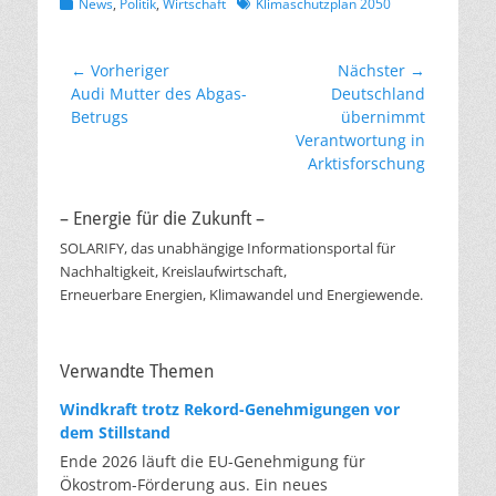
Kategorien
Schlagworte
News
,
Politik
,
Wirtschaft
Klimaschutzplan 2050
Beitragsnavigation
← Vorheriger
Nächster →
Vorheriger
Nächster
Audi Mutter des Abgas-
Deutschland
Beitrag:
Beitrag:
Betrugs
übernimmt
Verantwortung in
Arktisforschung
– Energie für die Zukunft –
SOLARIFY, das unabhängige Informationsportal für
Nachhaltigkeit, Kreislaufwirtschaft,
Erneuerbare Energien, Klimawandel und Energiewende.
Verwandte Themen
Windkraft trotz Rekord-Genehmigungen vor
dem Stillstand
Ende 2026 läuft die EU-Genehmigung für
Ökostrom-Förderung aus. Ein neues