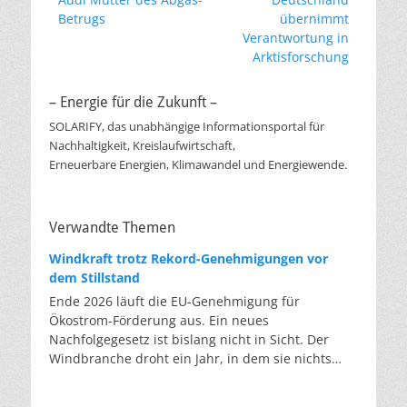
Beitrag:
Beitrag:
Betrugs
übernimmt
Verantwortung in
Arktisforschung
– Energie für die Zukunft –
SOLARIFY, das unabhängige Informationsportal für
Nachhaltigkeit, Kreislaufwirtschaft,
Erneuerbare Energien, Klimawandel und Energiewende.
Verwandte Themen
Windkraft trotz Rekord-Genehmigungen vor
dem Stillstand
Ende 2026 läuft die EU-Genehmigung für
Ökostrom-Förderung aus. Ein neues
Nachfolgegesetz ist bislang nicht in Sicht. Der
Windbranche droht ein Jahr, in dem sie nichts
Neues anfangen kann. Jahrelang scheiterte die
Windkraft an schleppenden Genehmigungen.