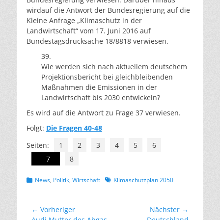
wirdauf die Antwort der Bundesregierung auf die
Kleine Anfrage „Klimaschutz in der
Landwirtschaft“ vom 17. Juni 2016 auf
Bundestagsdrucksache 18/8818 verwiesen.
39.
Wie werden sich nach aktuellem deutschem
Projektionsbericht bei gleichbleibenden
Maßnahmen die Emissionen in der
Landwirtschaft bis 2030 entwickeln?
Es wird auf die Antwort zu Frage 37 verwiesen.
Folgt:
Die Fragen 40-48
Seiten:
1
2
3
4
5
6
7
8
Kategorien
Schlagworte
News
,
Politik
,
Wirtschaft
Klimaschutzplan 2050
Beitragsnavigation
← Vorheriger
Nächster →
Vorheriger
Nächster
Audi Mutter des Abgas-
Deutschland