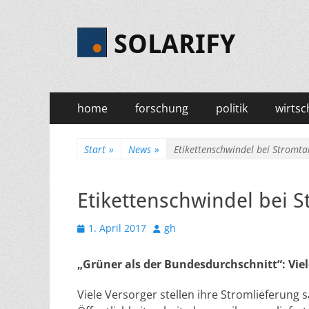
SOLARIFY
Primäres
Zum
home
forschung
politik
wirtsc
Inhalt
Menü
springen
Start
»
News
»
Etikettenschwindel bei Stromta
Etikettenschwindel bei S
Veröffentlicht
Autor
1. April 2017
gh
am
„Grüner als der Bundesdurchschnitt“: Vi
Viele Versorger stellen ihre Stromlieferung s