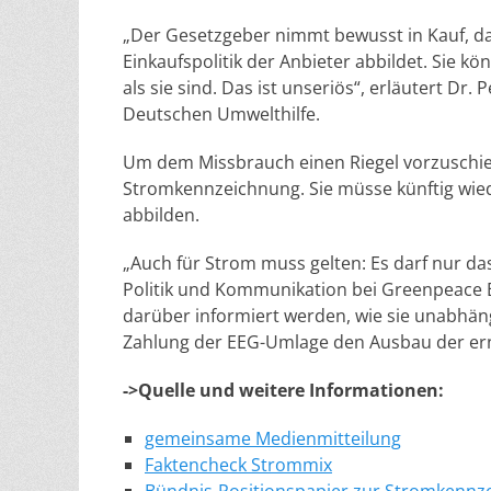
„Der Gesetzgeber nimmt bewusst in Kauf, da
Einkaufspolitik der Anbieter abbildet. Sie k
als sie sind. Das ist unseriös“, erläutert Dr
Deutschen Umwelthilfe.
Um dem Missbrauch einen Riegel vorzuschie
Stromkennzeichnung. Sie müsse künftig wie
abbilden.
„Auch für Strom muss gelten: Es darf nur das
Politik und Kommunikation bei Greenpeace E
darüber informiert werden, wie sie unabhäng
Zahlung der EEG-Umlage den Ausbau der ern
->Quelle und weitere Informationen:
gemeinsame Medienmitteilung
Faktencheck Strommix
Bündnis-Positionspapier zur Stromkennz