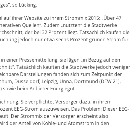
ges“, so Lücking.
el auf ihrer Website zu ihrem Strommix 2015: „Über 47
erativen Quellen“. Zudem „nutzten“ die Stadtwerke
schnitt, der bei 32 Prozent liegt. Tatsächlich kaufen die
suchung jedoch nur etwa sechs Prozent grünen Strom für
n einer Pressemitteilung, sie lägen „in Bezug auf den
itt“. Tatsächlich kauften die Stadtwerke jedoch weniger
leichbare Darstellungen fanden sich zum Zeitpunkt der
hum, Düsseldorf, Leipzig, Unna, Dortmund (DEW 21),
) sowie beim Anbieter Energiegut.
chnung. Sie verpflichtet Versorger dazu, in ihrem
 Prozent EEG-Strom auszuweisen. Das Problem: Dieser EEG-
auft. Der Strommix der Versorger erscheint also
 wird der Anteil von Kohle- und Atomstrom in den