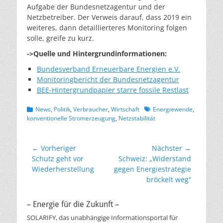
Aufgabe der Bundesnetzagentur und der
Netzbetreiber. Der Verweis darauf, dass 2019 ein
weiteres, dann detaillierteres Monitoring folgen
solle, greife zu kurz.
->Quelle und Hintergrundinformationen:
Bundesverband Erneuerbare Energien e.V.
Monitoringbericht der Bundesnetzagentur
BEE-Hintergrundpapier starre fossile Restlast
Kategorien
Schlagworte
News
,
Politik
,
Verbraucher
,
Wirtschaft
Energiewende
,
konventionelle Stromerzeugung
,
Netzstabilität
Beitragsnavigation
← Vorheriger
Nächster →
Vorheriger
Nächster
Schutz geht vor
Schweiz: „Widerstand
Beitrag:
Beitrag:
Wiederherstellung
gegen Energiestrategie
bröckelt weg“
– Energie für die Zukunft –
SOLARIFY, das unabhängige Informationsportal für