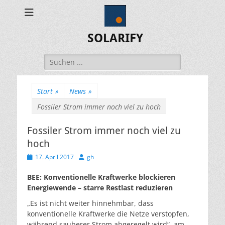
SOLARIFY
Suchen
nach:
Start
»
News
»
Fossiler Strom immer noch viel zu hoch
Fossiler Strom immer noch viel zu
hoch
Veröffentlicht
Autor
17. April 2017
gh
am
BEE: Konventionelle Kraftwerke blockieren
Energiewende – starre Restlast reduzieren
„Es ist nicht weiter hinnehmbar, dass
konventionelle Kraftwerke die Netze verstopfen,
während sauberer Strom abgeregelt wird“, am