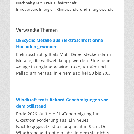
Nachhaltigkeit, Kreislaufwirtschaft,
Erneuerbare Energien, Klimawandel und Energiewende.
Verwandte Themen
DEScycle: Metalle aus Elektroschrott ohne
Hochofen gewinnen
Elektroschrott gilt als Müll. Dabei stecken darin
Metalle, die weltweit knapp werden. Eine neue
Anlage in England gewinnt Gold, Kupfer und
Palladium heraus, in einem Bad bei 50 bis 80
Grad, statt wie bisher im Hochofen. Klassisches
Metallrecycling schmilzt Leiterplatten und
Kabelreste bei mehreren hundert bis über
tausend Grad ein. Energieintensiv und nur im
Windkraft trotz Rekord-Genehmigungen vor
industriellen Großmaßstab möglich. Das Londoner
dem Stillstand
Start-up DEScycle hat im englischen Teesside eine
Ende 2026 läuft die EU-Genehmigung für
Demonstrationsanlage eröffnet, die ohne diese
Ökostrom-Förderung aus. Ein neues
Hitze auskommt: Ein chemisches Bad löst die
Nachfolgegesetz ist bislang nicht in Sicht. Der
Metalle bei 50 bis 80 Grad heraus, statt sie
Windbranche droht ein Jahr, in dem sie nichts