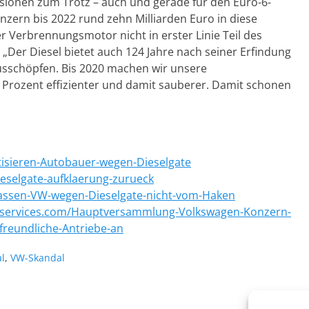
ussionen zum Trotz – auch und gerade für den Euro-6-
zern bis 2022 rund zehn Milliarden Euro in diese
er Verbrennungsmotor nicht in erster Linie Teil des
 „Der Diesel bietet auch 124 Jahre nach seiner Erfindung
usschöpfen. Bis 2020 machen wir unsere
Prozent effizienter und damit sauberer. Damit schonen
itisieren-Autobauer-wegen-Dieselgate
ieselgate-aufklaerung-zurueck
lassen-VW-wegen-Dieselgate-nicht-vom-Haken
-services.com/Hauptversammlung-Volkswagen-Konzern-
tfreundliche-Antriebe-an
l
,
VW-Skandal