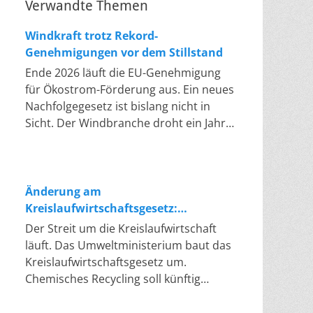
Verwandte Themen
Windkraft trotz Rekord-
Genehmigungen vor dem Stillstand
Ende 2026 läuft die EU-Genehmigung
für Ökostrom-Förderung aus. Ein neues
Nachfolgegesetz ist bislang nicht in
Sicht. Der Windbranche droht ein Jahr,
in dem sie nichts Neues anfangen kann.
Jahrelang scheiterte die Windkraft an
schleppenden Genehmigungen. Dieses
Problem hat die Politik tatsächlich
Änderung am
gelöst, die Verfahren laufen heute
Kreislaufwirtschaftsgesetz:
deutlich schneller. Die Halbjahresbilanz
Chemisches Recycling soll Lücke
Der Streit um die Kreislaufwirtschaft
der Branche bestätigt dieses Muster:
füllen
läuft. Das Umweltministerium baut das
So viele Windräder wie nie zuvor
Kreislaufwirtschaftsgesetz um.
wurden genehmigt, doch im ersten
Chemisches Recycling soll künftig
Halbjahr gingen netto nur rund zwei
gleichrangig neben dem klassischen
Gigawatt ans Netz. Der Bestand liegt
Recycling stehen. Die Entsorger sehen