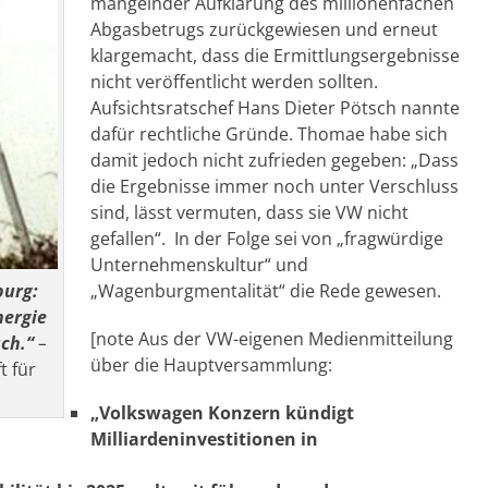
mangelnder Aufklärung des millionenfachen
Abgasbetrugs zurückgewiesen und erneut
klargemacht, dass die Ermittlungsergebnisse
nicht veröffentlicht werden sollten.
Aufsichtsratschef Hans Dieter Pötsch nannte
dafür rechtliche Gründe. Thomae habe sich
damit jedoch nicht zufrieden gegeben: „Dass
die Ergebnisse immer noch unter Verschluss
sind, lässt vermuten, dass sie VW nicht
gefallen“. In der Folge sei von „fragwürdige
Unternehmenskultur“ und
burg:
„Wagenburgmentalität“ die Rede gewesen.
nergie
[note Aus der VW-eigenen Medienmitteilung
ch.“
–
über die Hauptversammlung:
 für
„Volkswagen Konzern kündigt
Milliardeninvestitionen in