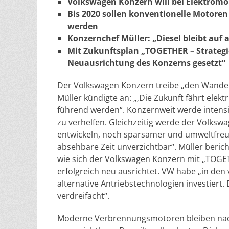
Volkswagen Konzern will bei Elektromob
Bis 2020 sollen konventionelle Motoren 
werden
Konzernchef Müller: „Diesel bleibt auf 
Mit Zukunftsplan „TOGETHER – Strategie
Neuausrichtung des Konzerns gesetzt“
Der Volkswagen Konzern treibe „den Wandel d
Müller kündigte an: „‚Die Zukunft fährt elektr
führend werden“. Konzernweit werde intensi
zu verhelfen. Gleichzeitig werde der Volksw
entwickeln, noch sparsamer und umweltfreu
absehbare Zeit unverzichtbar“. Müller berich
wie sich der Volkswagen Konzern mit „TOGETH
erfolgreich neu ausrichtet. VW habe „in den 
alternative Antriebstechnologien investiert
verdreifacht“.
Moderne Verbrennungsmotoren bleiben nach