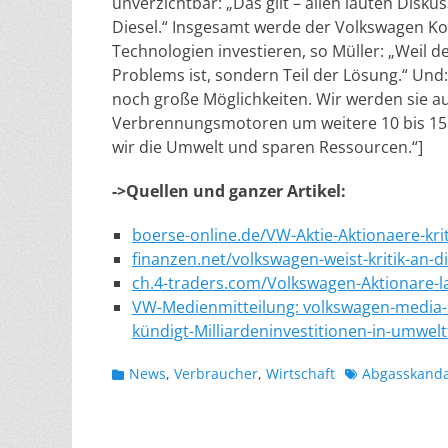
unverzichtbar: „Das gilt – allen lauten Disk
Diesel.“ Insgesamt werde der Volkswagen Kon
Technologien investieren, so Müller: „Weil d
Problems ist, sondern Teil der Lösung.“ Und:
noch große Möglichkeiten. Wir werden sie a
Verbrennungsmotoren um weitere 10 bis 15 
wir die Umwelt und sparen Ressourcen.“]
->Quellen und ganzer Artikel:
boerse-online.de/VW-Aktie-Aktionaere-kr
finanzen.net/volkswagen-weist-kritik-an-d
ch.4-traders.com/Volkswagen-Aktionare-
VW-Medienmitteilung: volkswagen-media
kündigt-Milliardeninvestitionen-in-umwel
Kategorien
Schlagworte
News
,
Verbraucher
,
Wirtschaft
Abgasskanda