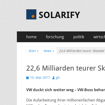
SOLARIFY
Primäres
Zum
home
forschung
politik
wirtsc
Inhalt
Menü
springen
Start
»
News
»
22,6 Milliarden teurer Skandal
22,6 Milliarden teurer S
Veröffentlicht
Autor
10. Mai 2017
gh
am
VW duckt sich weiter weg – VW-Boss behar
Die Aufarbeitung ihrer millionenfachen Abg