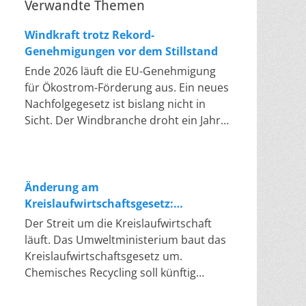
Verwandte Themen
Windkraft trotz Rekord-
Genehmigungen vor dem Stillstand
Ende 2026 läuft die EU-Genehmigung
für Ökostrom-Förderung aus. Ein neues
Nachfolgegesetz ist bislang nicht in
Sicht. Der Windbranche droht ein Jahr,
in dem sie nichts Neues anfangen kann.
Jahrelang scheiterte die Windkraft an
schleppenden Genehmigungen. Dieses
Problem hat die Politik tatsächlich
Änderung am
gelöst, die Verfahren laufen heute
Kreislaufwirtschaftsgesetz:
deutlich schneller. Die Halbjahresbilanz
Chemisches Recycling soll Lücke
Der Streit um die Kreislaufwirtschaft
der Branche bestätigt dieses Muster:
füllen
läuft. Das Umweltministerium baut das
So viele Windräder wie nie zuvor
Kreislaufwirtschaftsgesetz um.
wurden genehmigt, doch im ersten
Chemisches Recycling soll künftig
Halbjahr gingen netto nur rund zwei
gleichrangig neben dem klassischen
Gigawatt ans Netz. Der Bestand liegt
Recycling stehen. Die Entsorger sehen