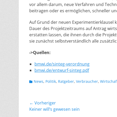
vor allem darum, neue Verfahren und Technol
beitragen oder es ermöglichen, schneller und
Auf Grund der neuen Experimentierklausel k
Dauer des Projektzeitraums auf Antrag wirts
erstatten lassen, die ihnen durch die Projek
sie zunächst selbstverständlich alle zusätz
->Quellen:
bmwi.de/sinteg-verordnung
bmwi.de/entwurf-sinteg.pdf
Kategorien
News
,
Politik
,
Ratgeber
,
Verbraucher
,
Wirtschaf
Beitragsnavigation
← Vorheriger
Vorheriger
Keiner will’s gewesen sein
Beitrag: