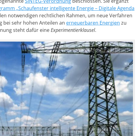
 sogenannte
SINTEG-Verordnung
beschlossen. Sie ergänzt
ramm „Schaufenster intelligente Energie – Digitale Agenda
 den notwendigen rechtlichen Rahmen, um neue Verfahren
g bei sehr hohen Anteilen an
erneuerbaren Energien
zu
nung steht dafür eine
Experimentierklausel
.