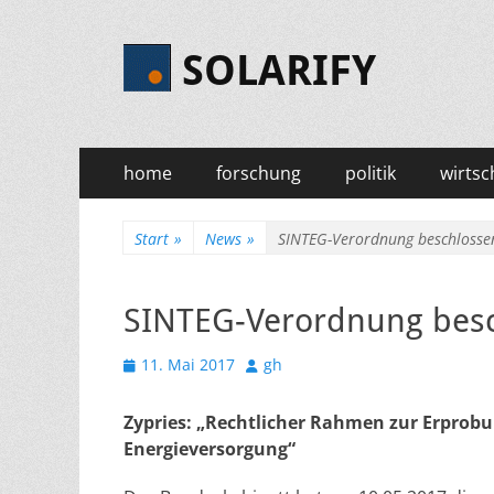
SOLARIFY
Primäres
Zum
home
forschung
politik
wirtsc
Inhalt
Menü
springen
Start
»
News
»
SINTEG-Verordnung beschlosse
SINTEG-Verordnung bes
Veröffentlicht
Autor
11. Mai 2017
gh
am
Zypries: „Rechtlicher Rahmen zur Erprobu
Energieversorgung“