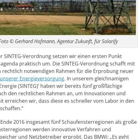
Foto © Gerhard Hofmann, Agentur Zukunft, für Solarify
der SINTEG-Verordnung setzen wir einen ersten Punkt
nsagenda praktisch um. Die SINTEG-Verordnung schafft mit
n rechtlich notwendigen Rahmen für die Erprobung neuer
 unserer Energieversorgung
. In unserem gleichnamigen
nergie (SINTEG)‘ haben wir bereits fünf großflächige
auch den rechtlichen Rahmen an, um Innovationen und
 erreichen wir, dass diese es schneller vom Labor in den
 schaffen.“
nde 2016 insgesamt fünf Schaufensterregionen als große
ensterregionen werden innovative Verfahren und
Speicher und Netzbetreiber erprobt. Das BMWi: „Es geht