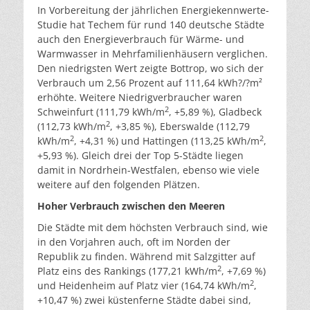
In Vorbereitung der jährlichen Energiekennwerte-
Studie hat Techem für rund 140 deutsche Städte
auch den Energieverbrauch für Wärme- und
Warmwasser in Mehrfamilienhäusern verglichen.
Den niedrigsten Wert zeigte Bottrop, wo sich der
Verbrauch um 2,56 Prozent auf 111,64 kWh?/?m²
erhöhte. Weitere Niedrigverbraucher waren
2
Schweinfurt (111,79 kWh/m
, +5,89 %), Gladbeck
2
(112,73 kWh/m
, +3,85 %), Eberswalde (112,79
2
2
kWh/m
, +4,31 %) und Hattingen (113,25 kWh/m
,
+5,93 %). Gleich drei der Top 5-Städte liegen
damit in Nordrhein-Westfalen, ebenso wie viele
weitere auf den folgenden Plätzen.
Hoher Verbrauch zwischen den Meeren
Die Städte mit dem höchsten Verbrauch sind, wie
in den Vorjahren auch, oft im Norden der
Republik zu finden. Während mit Salzgitter auf
2
Platz eins des Rankings (177,21 kWh/m
, +7,69 %)
2
und Heidenheim auf Platz vier (164,74 kWh/m
,
+10,47 %) zwei küstenferne Städte dabei sind,