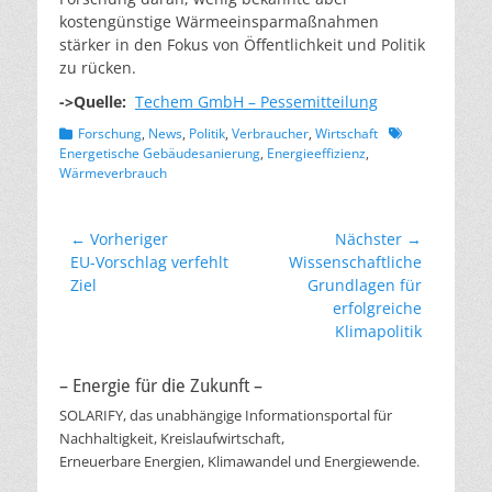
kostengünstige Wärmeeinsparmaßnahmen
stärker in den Fokus von Öffentlichkeit und Politik
zu rücken.
->Quelle:
Techem GmbH – Pessemitteilung
Kategorien
Schlagworte
Forschung
,
News
,
Politik
,
Verbraucher
,
Wirtschaft
Energetische Gebäudesanierung
,
Energieeffizienz
,
Wärmeverbrauch
Beitragsnavigation
← Vorheriger
Nächster →
Vorheriger
Nächster
EU-Vorschlag verfehlt
Wissenschaftliche
Beitrag:
Beitrag:
Ziel
Grundlagen für
erfolgreiche
Klimapolitik
– Energie für die Zukunft –
SOLARIFY, das unabhängige Informationsportal für
Nachhaltigkeit, Kreislaufwirtschaft,
Erneuerbare Energien, Klimawandel und Energiewende.