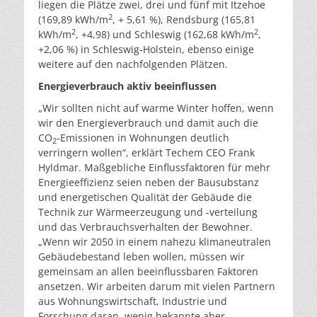
liegen die Plätze zwei, drei und fünf mit Itzehoe
2
(169,89 kWh/m
, + 5,61 %), Rendsburg (165,81
2
2
kWh/m
, +4,98) und Schleswig (162,68 kWh/m
,
+2,06 %) in Schleswig-Holstein, ebenso einige
weitere auf den nachfolgenden Plätzen.
Energieverbrauch aktiv beeinflussen
„Wir sollten nicht auf warme Winter hoffen, wenn
wir den Energieverbrauch und damit auch die
CO
-Emissionen in Wohnungen deutlich
2
verringern wollen“, erklärt Techem CEO Frank
Hyldmar. Maßgebliche Einflussfaktoren für mehr
Energieeffizienz seien neben der Bausubstanz
und energetischen Qualität der Gebäude die
Technik zur Wärmeerzeugung und -verteilung
und das Verbrauchsverhalten der Bewohner.
„Wenn wir 2050 in einem nahezu klimaneutralen
Gebäudebestand leben wollen, müssen wir
gemeinsam an allen beeinflussbaren Faktoren
ansetzen. Wir arbeiten darum mit vielen Partnern
aus Wohnungswirtschaft, Industrie und
Forschung daran, wenig bekannte aber