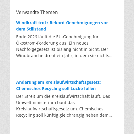
Verwandte Themen
Windkraft trotz Rekord-Genehmigungen vor
dem Stillstand
Ende 2026 läuft die EU-Genehmigung für
Ökostrom-Förderung aus. Ein neues
Nachfolgegesetz ist bislang nicht in Sicht. Der
Windbranche droht ein Jahr, in dem sie nichts
Neues anfangen kann. Jahrelang scheiterte die
Windkraft an schleppenden Genehmigungen.
Dieses Problem hat die Politik tatsächlich gelöst,
die Verfahren laufen heute deutlich schneller. Die
Änderung am Kreislaufwirtschaftsgesetz:
Halbjahresbilanz der Branche bestätigt dieses
Chemisches Recycling soll Lücke füllen
Muster: So viele Windräder wie nie zuvor wurden
Der Streit um die Kreislaufwirtschaft läuft. Das
genehmigt, doch im ersten Halbjahr gingen netto
Umweltministerium baut das
nur rund zwei Gigawatt ans Netz. Der Bestand
Kreislaufwirtschaftsgesetz um. Chemisches
liegt damit bei etwa 70 Gigawatt. Das gesetzliche
Recycling soll künftig gleichrangig neben dem
Zwischenziel von 84 Gigawatt zum Jahresende ist
klassischen Recycling stehen. Die Entsorger sehen
außer Reichweite. Allerdings wächst auch der
hier Gefahren für die Branche. Das
Fördertopf nicht mit, da er gesetzlich gedeckelt
Bundesumweltministerium hat den Entwurf zur