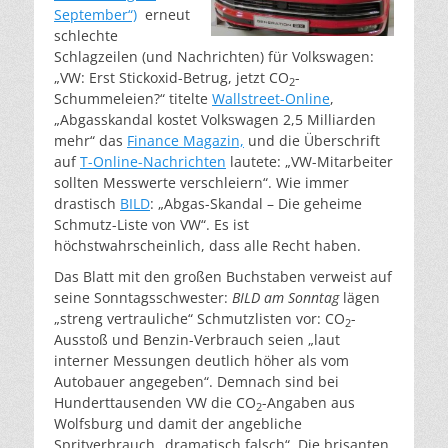
September“)
erneut
schlechte
Schlagzeilen (und Nachrichten) für Volkswagen:
„VW: Erst Stickoxid-Betrug, jetzt CO
-
2
Schummeleien?“ titelte
Wallstreet-Online
,
„Abgasskandal kostet Volkswagen 2,5 Milliarden
mehr“ das
Finance Magazin,
und die Überschrift
auf
T-Online-Nachrichten
lautete: „VW-Mitarbeiter
sollten Messwerte verschleiern“. Wie immer
drastisch
BILD
: „Abgas-Skandal – Die geheime
Schmutz-Liste von VW“. Es ist
höchstwahrscheinlich, dass alle Recht haben.
Das Blatt mit den großen Buchstaben verweist auf
seine Sonntagsschwester:
BILD am Sonntag
lägen
„streng vertrauliche“ Schmutzlisten vor: CO
-
2
Ausstoß und Benzin-Verbrauch seien „laut
interner Messungen deutlich höher als vom
Autobauer angegeben“. Demnach sind bei
Hunderttausenden VW die CO
-Angaben aus
2
Wolfsburg und damit der angebliche
Spritverbrauch „dramatisch falsch“. Die brisanten