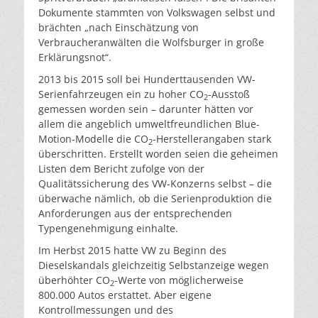
Dokumente stammten von Volkswagen selbst und
brächten „nach Einschätzung von
Verbraucheranwälten die Wolfsburger in große
Erklärungsnot“.
2013 bis 2015 soll bei Hunderttausenden VW-
Serienfahrzeugen ein zu hoher CO
-Ausstoß
2
gemessen worden sein – darunter hätten vor
allem die angeblich umweltfreundlichen Blue-
Motion-Modelle die CO
-Herstellerangaben stark
2
überschritten. Erstellt worden seien die geheimen
Listen dem Bericht zufolge von der
Qualitätssicherung des VW-Konzerns selbst – die
überwache nämlich, ob die Serienproduktion die
Anforderungen aus der entsprechenden
Typengenehmigung einhalte.
I
m Herbst 2015 hatte VW zu Beginn des
Dieselskandals gleichzeitig Selbstanzeige wegen
überhöhter CO
-Werte von möglicherweise
2
800.000 Autos erstattet. Aber eigene
Kontrollmessungen und des