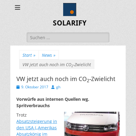
SOLARIFY
Suchen
nach:
Start
»
News
»
VW jetzt auch noch im CO
-Zwielicht
2
VW jetzt auch noch im CO
-Zwielicht
2
Veröffentlicht
Autor
9. Oktober 2017
gh
am
Vorwürfe aus internen Quellen wg.
Spritverbrauchs
Trotz
Absatzsteigerung in
den USA („Amerikas
Absatzkönig im