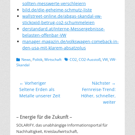
sollten-messwerte-verschleiern
bild.de/die-geheime-schmutz-liste
wallstreet-online.de/abgas-skandal-vw-
stickoxid-betrug-co2-schummeleien
derstandard.at/Interne-Messergebnisse-
belasten-offenbar-VW
manager-magazin.de/volkswagen-comeback-in-
den-usa-mit-klarem-absatzplus
Kategorien
Schlagworte
News
,
Politik
,
Wirtschaft
CO2
,
CO2-Ausstoß
,
VW
,
VW-
Skandal
Beitragsnavigation
← Vorheriger
Nächster →
Vorheriger
Nächster
Seltene Erden als
Fernreise-Trend:
Beitrag:
Beitrag:
Metalle unserer Zeit
Höher, schneller,
weiter
– Energie für die Zukunft –
SOLARIFY, das unabhängige Informationsportal für
Nachhaltigkeit, Kreislaufwirtschaft,