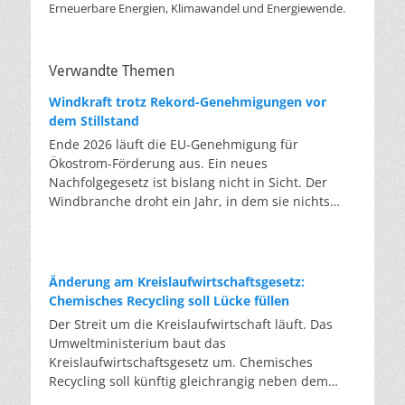
Erneuerbare Energien, Klimawandel und Energiewende.
Verwandte Themen
Windkraft trotz Rekord-Genehmigungen vor
dem Stillstand
Ende 2026 läuft die EU-Genehmigung für
Ökostrom-Förderung aus. Ein neues
Nachfolgegesetz ist bislang nicht in Sicht. Der
Windbranche droht ein Jahr, in dem sie nichts
Neues anfangen kann. Jahrelang scheiterte die
Windkraft an schleppenden Genehmigungen.
Dieses Problem hat die Politik tatsächlich gelöst,
die Verfahren laufen heute deutlich schneller. Die
Änderung am Kreislaufwirtschaftsgesetz:
Halbjahresbilanz der Branche bestätigt dieses
Chemisches Recycling soll Lücke füllen
Muster: So viele Windräder wie nie zuvor wurden
Der Streit um die Kreislaufwirtschaft läuft. Das
genehmigt, doch im ersten Halbjahr gingen netto
Umweltministerium baut das
nur rund zwei Gigawatt ans Netz. Der Bestand
Kreislaufwirtschaftsgesetz um. Chemisches
liegt damit bei etwa 70 Gigawatt. Das gesetzliche
Recycling soll künftig gleichrangig neben dem
Zwischenziel von 84 Gigawatt zum Jahresende ist
klassischen Recycling stehen. Die Entsorger sehen