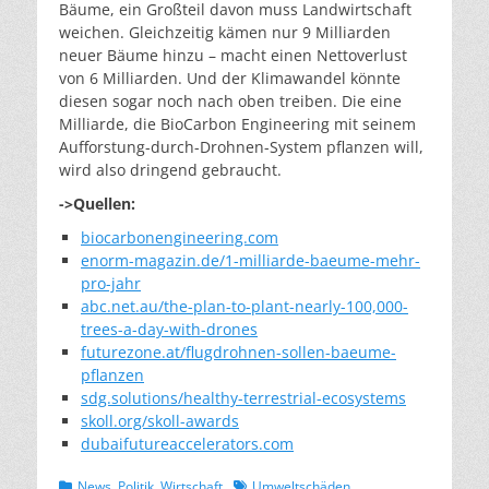
Bäume, ein Großteil davon muss Landwirtschaft
weichen. Gleichzeitig kämen nur 9 Milliarden
neuer Bäume hinzu – macht einen Nettoverlust
von 6 Milliarden. Und der Klimawandel könnte
diesen sogar noch nach oben treiben. Die eine
Milliarde, die BioCarbon Engineering mit seinem
Aufforstung-durch-Drohnen-System pflanzen will,
wird also dringend gebraucht.
->Quellen:
biocarbonengineering.com
enorm-magazin.de/1-milliarde-baeume-mehr-
pro-jahr
abc.net.au/the-plan-to-plant-nearly-100,000-
trees-a-day-with-drones
futurezone.at/flugdrohnen-sollen-baeume-
pflanzen
sdg.solutions/healthy-terrestrial-ecosystems
skoll.org/skoll-awards
dubaifutureaccelerators.com
Kategorien
Schlagworte
News
,
Politik
,
Wirtschaft
Umweltschäden
,