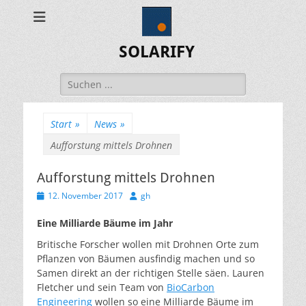
SOLARIFY
Suchen
nach:
Start
»
News
»
Aufforstung mittels Drohnen
Aufforstung mittels Drohnen
Veröffentlicht
Autor
12. November 2017
gh
am
Eine Milliarde Bäume im Jahr
Britische Forscher wollen mit Drohnen Orte zum
Pflanzen von Bäumen ausfindig machen und
so
Samen direkt an der richtigen Stelle säen.
Lauren
Fletcher und sein Team von
BioCarbon
Engineering
wollen so eine Milliarde Bäume im