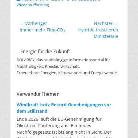
Wiederaufforstung
Beitragsnavigation
← Vorheriger
Nächster →
Vorheriger
Nächster
Immer mehr Flug-CO
Hybride frustrieren
2
Beitrag:
Beitrag:
Ministeriale
– Energie für die Zukunft –
SOLARIFY, das unabhängige Informationsportal für
Nachhaltigkeit, Kreislaufwirtschaft,
Erneuerbare Energien, Klimawandel und Energiewende.
Verwandte Themen
Windkraft trotz Rekord-Genehmigungen vor
dem Stillstand
Ende 2026 läuft die EU-Genehmigung für
Ökostrom-Förderung aus. Ein neues
Nachfolgegesetz ist bislang nicht in Sicht. Der