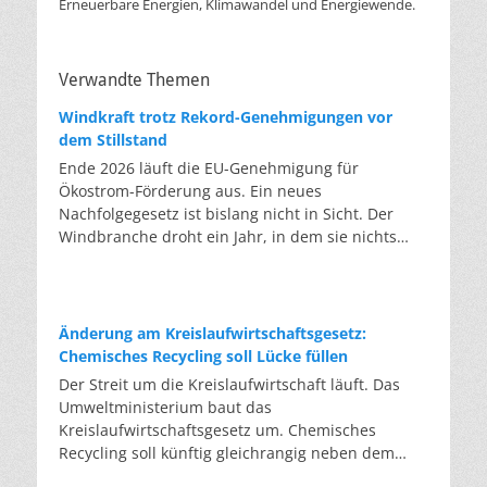
Erneuerbare Energien, Klimawandel und Energiewende.
Verwandte Themen
Windkraft trotz Rekord-Genehmigungen vor
dem Stillstand
Ende 2026 läuft die EU-Genehmigung für
Ökostrom-Förderung aus. Ein neues
Nachfolgegesetz ist bislang nicht in Sicht. Der
Windbranche droht ein Jahr, in dem sie nichts
Neues anfangen kann. Jahrelang scheiterte die
Windkraft an schleppenden Genehmigungen.
Dieses Problem hat die Politik tatsächlich gelöst,
die Verfahren laufen heute deutlich schneller. Die
Änderung am Kreislaufwirtschaftsgesetz:
Halbjahresbilanz der Branche bestätigt dieses
Chemisches Recycling soll Lücke füllen
Muster: So viele Windräder wie nie zuvor wurden
Der Streit um die Kreislaufwirtschaft läuft. Das
genehmigt, doch im ersten Halbjahr gingen netto
Umweltministerium baut das
nur rund zwei Gigawatt ans Netz. Der Bestand
Kreislaufwirtschaftsgesetz um. Chemisches
liegt damit bei etwa 70 Gigawatt. Das gesetzliche
Recycling soll künftig gleichrangig neben dem
Zwischenziel von 84 Gigawatt zum Jahresende ist
klassischen Recycling stehen. Die Entsorger sehen