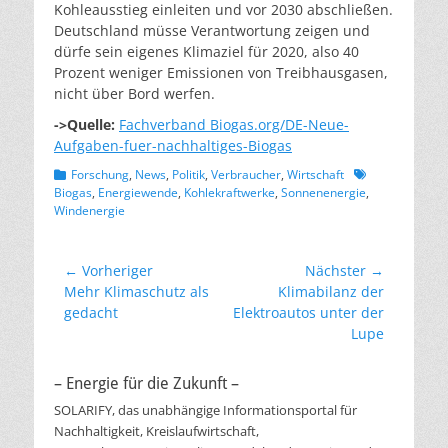
Kohleausstieg einleiten und vor 2030 abschließen.
Deutschland müsse Verantwortung zeigen und
dürfe sein eigenes Klimaziel für 2020, also 40
Prozent weniger Emissionen von Treibhausgasen,
nicht über Bord werfen.
->Quelle:
Fachverband Biogas.org/DE-Neue-
Aufgaben-fuer-nachhaltiges-Biogas
Kategorien
Schlagworte
Forschung
,
News
,
Politik
,
Verbraucher
,
Wirtschaft
Biogas
,
Energiewende
,
Kohlekraftwerke
,
Sonnenenergie
,
Windenergie
Beitragsnavigation
← Vorheriger
Nächster →
Vorheriger
Nächster
Mehr Klimaschutz als
Klimabilanz der
Beitrag:
Beitrag:
gedacht
Elektroautos unter der
Lupe
– Energie für die Zukunft –
SOLARIFY, das unabhängige Informationsportal für
Nachhaltigkeit, Kreislaufwirtschaft,