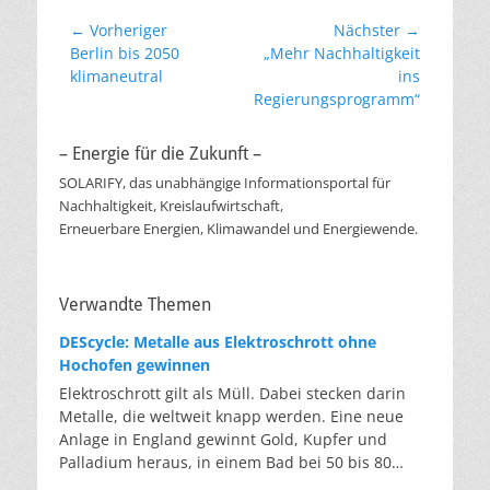
Beitragsnavigation
← Vorheriger
Nächster →
Vorheriger
Nächster
Berlin bis 2050
„Mehr Nachhaltigkeit
Beitrag:
Beitrag:
klimaneutral
ins
Regierungsprogramm“
– Energie für die Zukunft –
SOLARIFY, das unabhängige Informationsportal für
Nachhaltigkeit, Kreislaufwirtschaft,
Erneuerbare Energien, Klimawandel und Energiewende.
Verwandte Themen
DEScycle: Metalle aus Elektroschrott ohne
Hochofen gewinnen
Elektroschrott gilt als Müll. Dabei stecken darin
Metalle, die weltweit knapp werden. Eine neue
Anlage in England gewinnt Gold, Kupfer und
Palladium heraus, in einem Bad bei 50 bis 80
Grad, statt wie bisher im Hochofen. Klassisches