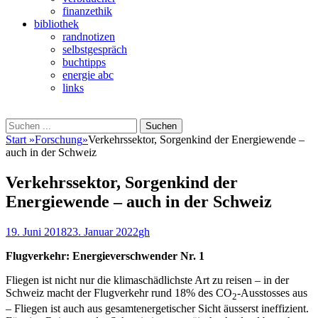
finanzethik
bibliothek
randnotizen
selbstgespräch
buchtipps
energie abc
links
Suchen
Suchen
nach:
Start
»
Forschung
»
Verkehrssektor, Sorgenkind der Energiewende –
auch in der Schweiz
Verkehrssektor, Sorgenkind der
Energiewende – auch in der Schweiz
Veröffentlicht
Autor
19. Juni 2018
23. Januar 2022
gh
am
Flugverkehr: Energieverschwender Nr. 1
Fliegen ist nicht nur die klimaschädlichste Art zu reisen – in der
Schweiz macht der Flugverkehr rund 18% des CO
-Ausstosses aus
2
– Fliegen ist auch aus gesamtenergetischer Sicht äusserst ineffizient.