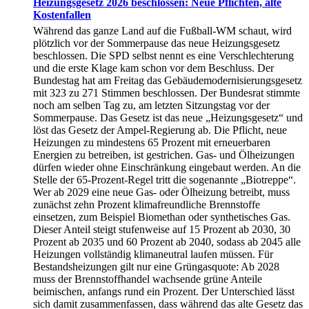
Heizungsgesetz 2026 beschlossen: Neue Pflichten, alte
Kostenfallen
Während das ganze Land auf die Fußball-WM schaut, wird
plötzlich vor der Sommerpause das neue Heizungsgesetz
beschlossen. Die SPD selbst nennt es eine Verschlechterung
und die erste Klage kam schon vor dem Beschluss. Der
Bundestag hat am Freitag das Gebäudemodernisierungsgesetz
mit 323 zu 271 Stimmen beschlossen. Der Bundesrat stimmte
noch am selben Tag zu, am letzten Sitzungstag vor der
Sommerpause. Das Gesetz ist das neue „Heizungsgesetz“ und
löst das Gesetz der Ampel-Regierung ab. Die Pflicht, neue
Heizungen zu mindestens 65 Prozent mit erneuerbaren
Energien zu betreiben, ist gestrichen. Gas- und Ölheizungen
dürfen wieder ohne Einschränkung eingebaut werden. An die
Stelle der 65-Prozent-Regel tritt die sogenannte „Biotreppe“.
Wer ab 2029 eine neue Gas- oder Ölheizung betreibt, muss
zunächst zehn Prozent klimafreundliche Brennstoffe
einsetzen, zum Beispiel Biomethan oder synthetisches Gas.
Dieser Anteil steigt stufenweise auf 15 Prozent ab 2030, 30
Prozent ab 2035 und 60 Prozent ab 2040, sodass ab 2045 alle
Heizungen vollständig klimaneutral laufen müssen. Für
Bestandsheizungen gilt nur eine Grüngasquote: Ab 2028
muss der Brennstoffhandel wachsende grüne Anteile
beimischen, anfangs rund ein Prozent. Der Unterschied lässt
sich damit zusammenfassen, dass während das alte Gesetz das