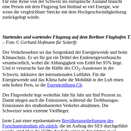
Für eine Reise von der Schweiz ins europäische Ausland braucht
eine Person mit dem Flugzeug fast fünfmal so viel Energie, wie
wenn die vergleichbare Strecke mit dem Hochgeschwindigkeitszug
zurückgelegt würde.
Startendes und wartendes Flugzeug auf dem Berliner Flughafen 
– Foto © Gerhard Hofmann für Solarify
Der Verkehrssektor sei das Sorgenkind der Energiewende und beim
Klimaschutz. Er sei für gut ein Drittel des Endenergieverbrauchs
verantwortlich, wobei die Abhängigkeit von Erdöl bei 95% liege.
Und er verursache fast die Hälfte des CO
-Ausstosses in der
2
Schweiz, inklusive der internationalen Luftfahrt. Für die
Energiewende und das Klima habe die Mobilität in der Luft einen
sehr hohen Preis, so die
Energiestiftung.Ch
.
Der Flugverkehr lege weiterhin Jahr für Jahr um fünf Prozent zu.
Damit stiegen auch die Emissionen, während die Treibhausgas-
Emissionen des straßenbasierten Verkehrs abnähmen. Die
Schweizer seien extreme Vielflieger.
[note Laut einer repräsentativen
Bevölkerungsbefragung des
Forschungsinstituts gfs-zürich
, die im Auftrag der SES durchgeführt