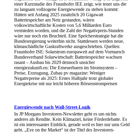
einer Kurzstudie des Fraunhofer IEE zeigt, wie teuer uns die
zu langsam vollzogene Energiewende zu stehen kommt:
Hätten seit Anfang 2025 zusätzlich 20 Gigawatt
Batteriespeicher am Netz gestanden, wären
volkswirtschaftliche Kosten von 5,6 Milliarden Euro
vermieden worden, und die Zahl der Negativpreis-Stunden
wäre nur noch ein Bruchteil. Eine Speicherstrategie hat die
Bundesregierung weiterhin nicht. Stattdessen werden neue,
klimaschädliche Gaskraftwerke ausgeschrieben. Quellen:
Fraunhofer ISE: Solarstrom europaweit auf dem Vormarsch
Bundesverband Solarwirtschaft: Batteriespeicher wachsen
rasant – Ausbau bis 2029 dennoch unsicher
energiezukunft.eu: Die Erneuerbaren im Stromsystem –
Preise, Erzeugung, Zubau pv magazine: Weniger
Negativpreise als 2025: Erstes Halbjahr trotz globaler
Energiekrise mit nur leicht höheren Börsenstrompreisen
Energiewende nach Wall-Street-Logik
In JP Morgans Investoren-Newsletter geht es um nichts
anderes als Rendite. Kein Klimaziel, keine Förderdebatte. Es
ist ein interessanter Einblick, gerade weil es hier nur ums Geld
geht. „Eye on the Market“ ist der Titel des Investoren-