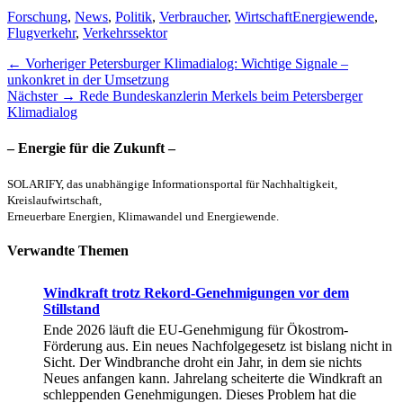
Kategorien
Schlagworte
Forschung
,
News
,
Politik
,
Verbraucher
,
Wirtschaft
Energiewende
,
Flugverkehr
,
Verkehrssektor
Beitragsnavigation
Vorheriger
← Vorheriger
Petersburger Klimadialog: Wichtige Signale –
Beitrag:
unkonkret in der Umsetzung
Nächster
Nächster →
Rede Bundeskanzlerin Merkels beim Petersberger
Beitrag:
Klimadialog
– Energie für die Zukunft –
SOLARIFY, das unabhängige Informationsportal für Nachhaltigkeit,
Kreislaufwirtschaft,
Erneuerbare Energien, Klimawandel und Energiewende.
Verwandte Themen
Windkraft trotz Rekord-Genehmigungen vor dem
Stillstand
Ende 2026 läuft die EU-Genehmigung für Ökostrom-
Förderung aus. Ein neues Nachfolgegesetz ist bislang nicht in
Sicht. Der Windbranche droht ein Jahr, in dem sie nichts
Neues anfangen kann. Jahrelang scheiterte die Windkraft an
schleppenden Genehmigungen. Dieses Problem hat die