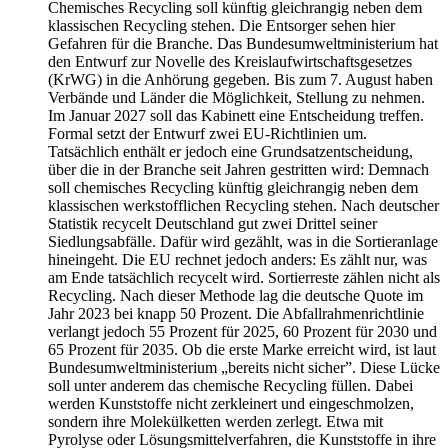
Chemisches Recycling soll künftig gleichrangig neben dem
klassischen Recycling stehen. Die Entsorger sehen hier
Gefahren für die Branche. Das Bundesumweltministerium hat
den Entwurf zur Novelle des Kreislaufwirtschaftsgesetzes
(KrWG) in die Anhörung gegeben. Bis zum 7. August haben
Verbände und Länder die Möglichkeit, Stellung zu nehmen.
Im Januar 2027 soll das Kabinett eine Entscheidung treffen.
Formal setzt der Entwurf zwei EU-Richtlinien um.
Tatsächlich enthält er jedoch eine Grundsatzentscheidung,
über die in der Branche seit Jahren gestritten wird: Demnach
soll chemisches Recycling künftig gleichrangig neben dem
klassischen werkstofflichen Recycling stehen. Nach deutscher
Statistik recycelt Deutschland gut zwei Drittel seiner
Siedlungsabfälle. Dafür wird gezählt, was in die Sortieranlage
hineingeht. Die EU rechnet jedoch anders: Es zählt nur, was
am Ende tatsächlich recycelt wird. Sortierreste zählen nicht als
Recycling. Nach dieser Methode lag die deutsche Quote im
Jahr 2023 bei knapp 50 Prozent. Die Abfallrahmenrichtlinie
verlangt jedoch 55 Prozent für 2025, 60 Prozent für 2030 und
65 Prozent für 2035. Ob die erste Marke erreicht wird, ist laut
Bundesumweltministerium „bereits nicht sicher”. Diese Lücke
soll unter anderem das chemische Recycling füllen. Dabei
werden Kunststoffe nicht zerkleinert und eingeschmolzen,
sondern ihre Molekülketten werden zerlegt. Etwa mit
Pyrolyse oder Lösungsmittelverfahren, die Kunststoffe in ihre