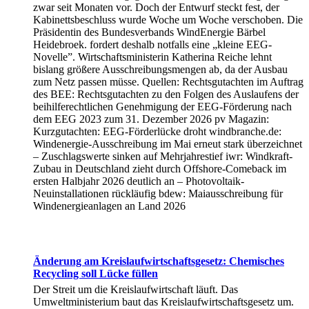
zwar seit Monaten vor. Doch der Entwurf steckt fest, der
Kabinettsbeschluss wurde Woche um Woche verschoben. Die
Präsidentin des Bundesverbands WindEnergie Bärbel
Heidebroek. fordert deshalb notfalls eine „kleine EEG-
Novelle”. Wirtschaftsministerin Katherina Reiche lehnt
bislang größere Ausschreibungsmengen ab, da der Ausbau
zum Netz passen müsse. Quellen: Rechtsgutachten im Auftrag
des BEE: Rechtsgutachten zu den Folgen des Auslaufens der
beihilferechtlichen Genehmigung der EEG-Förderung nach
dem EEG 2023 zum 31. Dezember 2026 pv Magazin:
Kurzgutachten: EEG-Förderlücke droht windbranche.de:
Windenergie-Ausschreibung im Mai erneut stark überzeichnet
– Zuschlagswerte sinken auf Mehrjahrestief iwr: Windkraft-
Zubau in Deutschland zieht durch Offshore-Comeback im
ersten Halbjahr 2026 deutlich an – Photovoltaik-
Neuinstallationen rückläufig bdew: Maiausschreibung für
Windenergieanlagen an Land 2026
Änderung am Kreislaufwirtschaftsgesetz: Chemisches
Recycling soll Lücke füllen
Der Streit um die Kreislaufwirtschaft läuft. Das
Umweltministerium baut das Kreislaufwirtschaftsgesetz um.