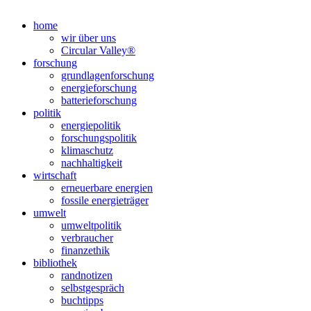
Nach
oben
home
scrollen
wir über uns
Circular Valley®
forschung
grundlagenforschung
energieforschung
batterieforschung
politik
energiepolitik
forschungspolitik
klimaschutz
nachhaltigkeit
wirtschaft
erneuerbare energien
fossile energieträger
umwelt
umweltpolitik
verbraucher
finanzethik
bibliothek
randnotizen
selbstgespräch
buchtipps