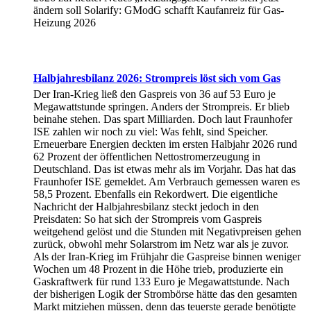
ändern soll Solarify: GModG schafft Kaufanreiz für Gas-
Heizung 2026
Halbjahresbilanz 2026: Strompreis löst sich vom Gas
Der Iran-Krieg ließ den Gaspreis von 36 auf 53 Euro je
Megawattstunde springen. Anders der Strompreis. Er blieb
beinahe stehen. Das spart Milliarden. Doch laut Fraunhofer
ISE zahlen wir noch zu viel: Was fehlt, sind Speicher.
Erneuerbare Energien deckten im ersten Halbjahr 2026 rund
62 Prozent der öffentlichen Nettostromerzeugung in
Deutschland. Das ist etwas mehr als im Vorjahr. Das hat das
Fraunhofer ISE gemeldet. Am Verbrauch gemessen waren es
58,5 Prozent. Ebenfalls ein Rekordwert. Die eigentliche
Nachricht der Halbjahresbilanz steckt jedoch in den
Preisdaten: So hat sich der Strompreis vom Gaspreis
weitgehend gelöst und die Stunden mit Negativpreisen gehen
zurück, obwohl mehr Solarstrom im Netz war als je zuvor.
Als der Iran-Krieg im Frühjahr die Gaspreise binnen weniger
Wochen um 48 Prozent in die Höhe trieb, produzierte ein
Gaskraftwerk für rund 133 Euro je Megawattstunde. Nach
der bisherigen Logik der Strombörse hätte das den gesamten
Markt mitziehen müssen, denn das teuerste gerade benötigte