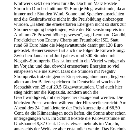
Kraftwerk setzt den Preis für alle. Doch im März kostete
Strom im Durchschnitt nur 95 Euro je Megawattstunde, da an
immer mehr Stunden Wind, Sonne und Speicher ausreichten
und die Gaskraftwerke nicht in die Preisbildung einbezogen
wurden. „Hätten die erneuerbaren Energien nicht so stark zur
Stromerzeugung beigetragen, wäre der Börsenstrompreis im
April um 76 Prozent höher gewesen”, sagt Leonhard Gandhi,
Projektleiter von Energy Charts am Fraunhofer ISE. Statt
rund 69 Euro hätte die Megawattstunde damit gut 120 Euro
gekostet. Bemerkenswert ist auch die folgende Entwicklung:
Zwischen Januar und Juni gab es rund 300 Stunden mit
Negativ-Strompreis. Das ist immerhin ein Viertel weniger als
im Vorjahr, und das, obwohl erneuerbare Energien so viel
einspeisen wie nie zuvor. Dass die Stunden mit Negativ-
Strompreiks trotz steigender Einspeisung abnehmen, liegt vor
allem an den Batteriespeichern. In Deutschland wuchs die
Kapazität von 25 auf 29,5 Gigawattstunden. Und auch hier
stieg nicht nur die Kapazität, sondern auch die
Geschwindigkeit, mit der Speicher dazugebaut werden. Die
höchsten Preise wurden während der Hitzewelle erreicht: Am
Abend des 24. Juni kletterte der Preis kurzzeitig auf 66,50
Cent, da die Klimaanlagen noch liefen, die Sonne aber schon
untergegangen war. Im Schnitt kostete die Kilowattstunde im
Großhandel 9,87 Cent. Das ist etwas mehr als im Vorjahr,
angesichts der Weltlage aber erstaunlich wenig. Das Ergebnis