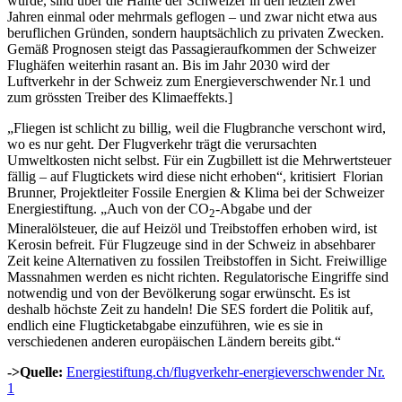
wurde, sind über die Hälfte der Schweizer in den letzten zwei
Jahren einmal oder mehrmals geflogen – und zwar nicht etwa aus
beruflichen Gründen, sondern hauptsächlich zu privaten Zwecken.
Gemäß Prognosen steigt das Passagieraufkommen der Schweizer
Flughäfen weiterhin rasant an. Bis im Jahr 2030 wird der
Luftverkehr in der Schweiz zum Energieverschwender Nr.1 und
zum grössten Treiber des Klimaeffekts.]
„Fliegen ist schlicht zu billig, weil die Flugbranche verschont wird,
wo es nur geht. Der Flugverkehr trägt die verursachten
Umweltkosten nicht selbst. Für ein Zugbillett ist die Mehrwertsteuer
fällig – auf Flugtickets wird diese nicht erhoben“, kritisiert Florian
Brunner, Projektleiter Fossile Energien & Klima bei der Schweizer
Energiestiftung. „Auch von der CO
-Abgabe und der
2
Mineralölsteuer, die auf Heizöl und Treibstoffen erhoben wird, ist
Kerosin befreit. Für Flugzeuge sind in der Schweiz in absehbarer
Zeit keine Alternativen zu fossilen Treibstoffen in Sicht. Freiwillige
Massnahmen werden es nicht richten. Regulatorische Eingriffe sind
notwendig und von der Bevölkerung sogar erwünscht. Es ist
deshalb höchste Zeit zu handeln! Die SES fordert die Politik auf,
endlich eine Flugticketabgabe einzuführen, wie es sie in
verschiedenen anderen europäischen Ländern bereits gibt.“
->Quelle:
Energiestiftung.ch/flugverkehr-energieverschwender Nr.
1