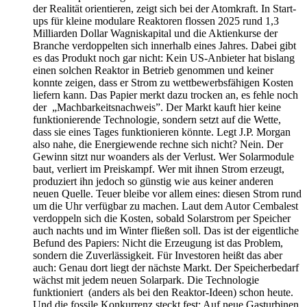
der Realität orientieren, zeigt sich bei der Atomkraft. In Start-
ups für kleine modulare Reaktoren flossen 2025 rund 1,3
Milliarden Dollar Wagniskapital und die Aktienkurse der
Branche verdoppelten sich innerhalb eines Jahres. Dabei gibt
es das Produkt noch gar nicht: Kein US-Anbieter hat bislang
einen solchen Reaktor in Betrieb genommen und keiner
konnte zeigen, dass er Strom zu wettbewerbsfähigen Kosten
liefern kann. Das Papier merkt dazu trocken an, es fehle noch
der „Machbarkeitsnachweis”. Der Markt kauft hier keine
funktionierende Technologie, sondern setzt auf die Wette,
dass sie eines Tages funktionieren könnte. Legt J.P. Morgan
also nahe, die Energiewende rechne sich nicht? Nein. Der
Gewinn sitzt nur woanders als der Verlust. Wer Solarmodule
baut, verliert im Preiskampf. Wer mit ihnen Strom erzeugt,
produziert ihn jedoch so günstig wie aus keiner anderen
neuen Quelle. Teuer bleibe vor allem eines: diesen Strom rund
um die Uhr verfügbar zu machen. Laut dem Autor Cembalest
verdoppeln sich die Kosten, sobald Solarstrom per Speicher
auch nachts und im Winter fließen soll. Das ist der eigentliche
Befund des Papiers: Nicht die Erzeugung ist das Problem,
sondern die Zuverlässigkeit. Für Investoren heißt das aber
auch: Genau dort liegt der nächste Markt. Der Speicherbedarf
wächst mit jedem neuen Solarpark. Die Technologie
funktioniert (anders als bei den Reaktor-Ideen) schon heute.
Und die fossile Konkurrenz steckt fest: Auf neue Gasturbinen