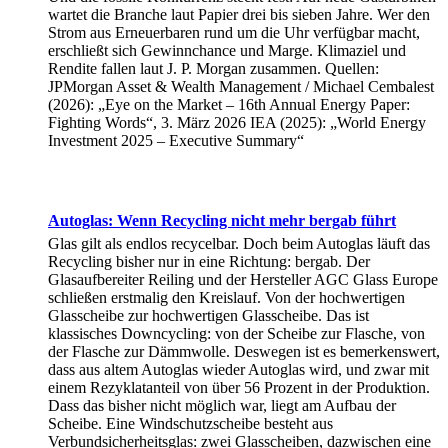
wartet die Branche laut Papier drei bis sieben Jahre. Wer den
Strom aus Erneuerbaren rund um die Uhr verfügbar macht,
erschließt sich Gewinnchance und Marge. Klimaziel und
Rendite fallen laut J. P. Morgan zusammen. Quellen:
JPMorgan Asset & Wealth Management / Michael Cembalest
(2026): „Eye on the Market – 16th Annual Energy Paper:
Fighting Words“, 3. März 2026 IEA (2025): „World Energy
Investment 2025 – Executive Summary“
Autoglas: Wenn Recycling nicht mehr bergab führt
Glas gilt als endlos recycelbar. Doch beim Autoglas läuft das
Recycling bisher nur in eine Richtung: bergab. Der
Glasaufbereiter Reiling und der Hersteller AGC Glass Europe
schließen erstmalig den Kreislauf. Von der hochwertigen
Glasscheibe zur hochwertigen Glasscheibe. Das ist
klassisches Downcycling: von der Scheibe zur Flasche, von
der Flasche zur Dämmwolle. Deswegen ist es bemerkenswert,
dass aus altem Autoglas wieder Autoglas wird, und zwar mit
einem Rezyklatanteil von über 56 Prozent in der Produktion.
Dass das bisher nicht möglich war, liegt am Aufbau der
Scheibe. Eine Windschutzscheibe besteht aus
Verbundsicherheitsglas: zwei Glasscheiben, dazwischen eine