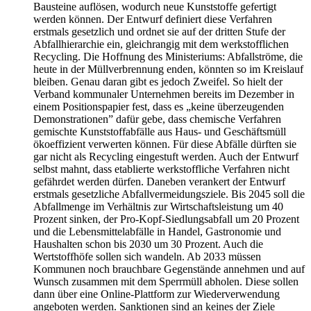
Bausteine auflösen, wodurch neue Kunststoffe gefertigt
werden können. Der Entwurf definiert diese Verfahren
erstmals gesetzlich und ordnet sie auf der dritten Stufe der
Abfallhierarchie ein, gleichrangig mit dem werkstofflichen
Recycling. Die Hoffnung des Ministeriums: Abfallströme, die
heute in der Müllverbrennung enden, könnten so im Kreislauf
bleiben. Genau daran gibt es jedoch Zweifel. So hielt der
Verband kommunaler Unternehmen bereits im Dezember in
einem Positionspapier fest, dass es „keine überzeugenden
Demonstrationen” dafür gebe, dass chemische Verfahren
gemischte Kunststoffabfälle aus Haus- und Geschäftsmüll
ökoeffizient verwerten können. Für diese Abfälle dürften sie
gar nicht als Recycling eingestuft werden. Auch der Entwurf
selbst mahnt, dass etablierte werkstoffliche Verfahren nicht
gefährdet werden dürfen. Daneben verankert der Entwurf
erstmals gesetzliche Abfallvermeidungsziele. Bis 2045 soll die
Abfallmenge im Verhältnis zur Wirtschaftsleistung um 40
Prozent sinken, der Pro-Kopf-Siedlungsabfall um 20 Prozent
und die Lebensmittelabfälle in Handel, Gastronomie und
Haushalten schon bis 2030 um 30 Prozent. Auch die
Wertstoffhöfe sollen sich wandeln. Ab 2033 müssen
Kommunen noch brauchbare Gegenstände annehmen und auf
Wunsch zusammen mit dem Sperrmüll abholen. Diese sollen
dann über eine Online-Plattform zur Wiederverwendung
angeboten werden. Sanktionen sind an keines der Ziele