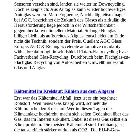
Sensoren versehen sind, landen sie weiter im Downcycling.
Doch es zeigt sich: Aus Autoglas kann wieder hochwertiges
Autoglas werden. Marc Foguenne, Nachhaltigkeitsmanager
bei AGC, bezeichnet die Zukunft des Glases als zirkulär, die
Herausforderung liege jedoch in der Wirtschaftlichkeit
gegenüber konventionellem Material. Solange Neuglas
billiger bleibt als aufbereitetes Altglas, entscheidet am Ende
nicht die Technik, sondern der Preis. Quellen: AGC Glass
Europe: AGC & Reiling accelerate automotive circularity
with a breakthrough in windshield Flat-to-Flat recycling bvse
Fachverband Glas-Recycling: Durchbruch beim Flachglas-zu-
Flachglas-Recycling von Autoscheiben Umweltbundesamt:
Glas und Altglas
Kältemittel im Kreislauf: Kühlen aus dem Altgerät
Erst war das Kältemittel Abfall, jetzt ist es ein begehrter
Rohstoff. Weil neues Gas knapp wird, schließt die
Kühlbranche den Kreislauf. Wer in diesen Tagen die
Klimaanlage hochdreht, macht sich selten Gedanken über das
Gas, das im Inneren zirkuliert. Dabei ist dieses Gas selbst ein
Klimaproblem: Die meisten Kältemittel sind Treibhausgase,
die tausendfach stärker wirken als CO2. Die EU-F-Gas-