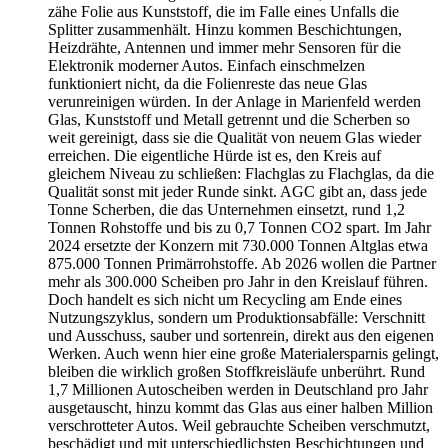
zähe Folie aus Kunststoff, die im Falle eines Unfalls die
Splitter zusammenhält. Hinzu kommen Beschichtungen,
Heizdrähte, Antennen und immer mehr Sensoren für die
Elektronik moderner Autos. Einfach einschmelzen
funktioniert nicht, da die Folienreste das neue Glas
verunreinigen würden. In der Anlage in Marienfeld werden
Glas, Kunststoff und Metall getrennt und die Scherben so
weit gereinigt, dass sie die Qualität von neuem Glas wieder
erreichen. Die eigentliche Hürde ist es, den Kreis auf
gleichem Niveau zu schließen: Flachglas zu Flachglas, da die
Qualität sonst mit jeder Runde sinkt. AGC gibt an, dass jede
Tonne Scherben, die das Unternehmen einsetzt, rund 1,2
Tonnen Rohstoffe und bis zu 0,7 Tonnen CO2 spart. Im Jahr
2024 ersetzte der Konzern mit 730.000 Tonnen Altglas etwa
875.000 Tonnen Primärrohstoffe. Ab 2026 wollen die Partner
mehr als 300.000 Scheiben pro Jahr in den Kreislauf führen.
Doch handelt es sich nicht um Recycling am Ende eines
Nutzungszyklus, sondern um Produktionsabfälle: Verschnitt
und Ausschuss, sauber und sortenrein, direkt aus den eigenen
Werken. Auch wenn hier eine große Materialersparnis gelingt,
bleiben die wirklich großen Stoffkreisläufe unberührt. Rund
1,7 Millionen Autoscheiben werden in Deutschland pro Jahr
ausgetauscht, hinzu kommt das Glas aus einer halben Million
verschrotteter Autos. Weil gebrauchte Scheiben verschmutzt,
beschädigt und mit unterschiedlichsten Beschichtungen und