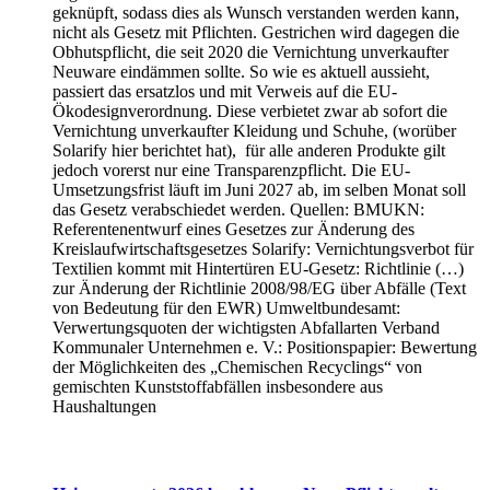
geknüpft, sodass dies als Wunsch verstanden werden kann,
nicht als Gesetz mit Pflichten. Gestrichen wird dagegen die
Obhutspflicht, die seit 2020 die Vernichtung unverkaufter
Neuware eindämmen sollte. So wie es aktuell aussieht,
passiert das ersatzlos und mit Verweis auf die EU-
Ökodesignverordnung. Diese verbietet zwar ab sofort die
Vernichtung unverkaufter Kleidung und Schuhe, (worüber
Solarify hier berichtet hat), für alle anderen Produkte gilt
jedoch vorerst nur eine Transparenzpflicht. Die EU-
Umsetzungsfrist läuft im Juni 2027 ab, im selben Monat soll
das Gesetz verabschiedet werden. Quellen: BMUKN:
Referentenentwurf eines Gesetzes zur Änderung des
Kreislaufwirtschaftsgesetzes Solarify: Vernichtungsverbot für
Textilien kommt mit Hintertüren EU-Gesetz: Richtlinie (…)
zur Änderung der Richtlinie 2008/98/EG über Abfälle (Text
von Bedeutung für den EWR) Umweltbundesamt:
Verwertungsquoten der wichtigsten Abfallarten Verband
Kommunaler Unternehmen e. V.: Positionspapier: Bewertung
der Möglichkeiten des „Chemischen Recyclings“ von
gemischten Kunststoffabfällen insbesondere aus
Haushaltungen