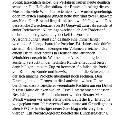
Politik tatsächlich gelöst, die Verfahren laufen heute deutlich
schneller. Die Halbjahresbilanz der Branche bestätigt dieses
Muster: So viele Windräder wie nie zuvor wurden genehmigt,
doch im ersten Halbjahr gingen netto nur rund zwei Gigawatt
ans Netz. Der Bestand liegt damit bei etwa 70 Gigawatt. Das
gesetzliche Zwischenziel von 84 Gigawatt zum Jahresende ist
außer Reichweite. Allerdings wächst auch der Fördertopf
nicht mit, da er gesetzlich gedeckelt ist. Vor den
Ausschreibungen staut sich deshalb eine immer länger
werdende Schlange baureifer Projekte. Bis Jahresende dürfte
sie nach Branchenschätzungen ein Volumen erreichen, das
einem Drittel aller bereits in Deutschland laufenden
Windräder entspricht. Wer bei einer Ausschreibung leer
ausgeht, versucht in der nächsten Runde erneut und bietet
dann billiger, um zum Zug zu kommen. So fallen die Preise
von Runde zu Runde und inzwischen unter die Schwelle, ab
der sich manche Projekte überhaupt noch rechnen. Den
Druck geben die Firmen an die Landwirte weiter: Diese
berichten, dass Projektierer vereinbarte Pachten um ein Drittel
bis zur Hälfte drücken wollen. Erste Unternehmen entlassen
Beschäftigte, und Branchenkenner wie der Berater Max
Wendt warnen vor einer Pleitewelle. Läuft die EU-Erlaubnis
wie geplant zum Jahreswechsel aus, dürfte auf Grundlage des
alten EEG kein einziger neuer Zuschlag mehr vergeben
werden. Ein Nachfolgegesetz bereitet die Bundesregierung