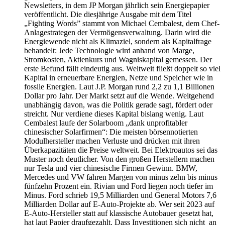
Newsletters, in dem JP Morgan jährlich sein Energiepapier
veröffentlicht. Die diesjährige Ausgabe mit dem Titel
„Fighting Words” stammt von Michael Cembalest, dem Chef-
Anlagestrategen der Vermögensverwaltung. Darin wird die
Energiewende nicht als Klimaziel, sondern als Kapitalfrage
behandelt: Jede Technologie wird anhand von Marge,
Stromkosten, Aktienkurs und Wagniskapital gemessen. Der
erste Befund fällt eindeutig aus. Weltweit fließt doppelt so viel
Kapital in erneuerbare Energien, Netze und Speicher wie in
fossile Energien. Laut J.P. Morgan rund 2,2 zu 1,1 Billionen
Dollar pro Jahr. Der Markt setzt auf die Wende. Weitgehend
unabhängig davon, was die Politik gerade sagt, fördert oder
streicht. Nur verdiene dieses Kapital bislang wenig. Laut
Cembalest laufe der Solarboom „dank unprofitabler
chinesischer Solarfirmen“: Die meisten börsennotierten
Modulhersteller machen Verluste und drücken mit ihren
Überkapazitäten die Preise weltweit. Bei Elektroautos sei das
Muster noch deutlicher. Von den großen Herstellern machen
nur Tesla und vier chinesische Firmen Gewinn. BMW,
Mercedes und VW fahren Margen von minus zehn bis minus
fünfzehn Prozent ein. Rivian und Ford liegen noch tiefer im
Minus. Ford schrieb 19,5 Milliarden und General Motors 7,6
Milliarden Dollar auf E-Auto-Projekte ab. Wer seit 2023 auf
E-Auto-Hersteller statt auf klassische Autobauer gesetzt hat,
hat laut Papier draufgezahlt. Dass Investitionen sich nicht an