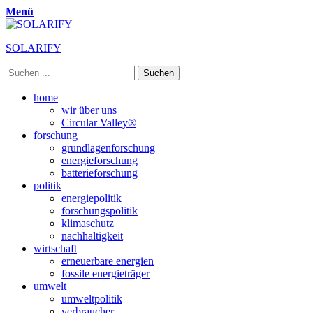
Menü
SOLARIFY
Suchen
nach:
Primäres
Zum
home
Inhalt
wir über uns
Menü
springen
Circular Valley®
forschung
grundlagenforschung
energieforschung
batterieforschung
politik
energiepolitik
forschungspolitik
klimaschutz
nachhaltigkeit
wirtschaft
erneuerbare energien
fossile energieträger
umwelt
umweltpolitik
verbraucher