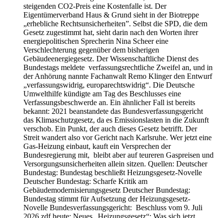
steigenden CO2-Preis eine Kostenfalle ist. Der
Eigentümerverband Haus & Grund sieht in der Biotreppe
„erhebliche Rechtsunsicherheiten”. Selbst die SPD, die dem
Gesetz zugestimmt hat, sieht darin nach den Worten ihrer
energiepolitischen Sprecherin Nina Scheer eine
Verschlechterung gegenüber dem bisherigen
Gebäudeenergiegesetz. Der Wissenschaftliche Dienst des
Bundestags meldete verfassungsrechtliche Zweifel an, und in
der Anhörung nannte Fachanwalt Remo Klinger den Entwurf
„verfassungswidrig, europarechtswidrig“. Die Deutsche
Umwelthilfe kündigte am Tag des Beschlusses eine
Verfassungsbeschwerde an. Ein ähnlicher Fall ist bereits
bekannt: 2021 beanstandete das Bundesverfassungsgericht
das Klimaschutzgesetz, da es Emissionslasten in die Zukunft
verschob. Ein Punkt, der auch dieses Gesetz betrifft. Der
Streit wandert also vor Gericht nach Karlsruhe. Wer jetzt eine
Gas-Heizung einbaut, kauft ein Versprechen der
Bundesregierung mit, bleibt aber auf teureren Gaspreisen und
Versorgungsunsicherheiten allein sitzen. Quellen: Deutscher
Bundestag: Bundestag beschließt Heizungsgesetz-Novelle
Deutscher Bundestag: Scharfe Kritik am
Gebäudemodernisierungsgesetz Deutscher Bundestag:
Bundestag stimmt für Aufsetzung der Heizungsgesetz-
Novelle Bundesverfassungsgericht: Beschluss vom 9. Juli
2026 zdf heute: Neues „Heizungsgesetz“: Was sich jetzt