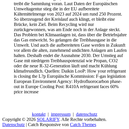
treibt die Sammlung voran. Laut Daten der Europäischen
Umweltagentur stieg die in der EU aufbereitete
Kältemittelmenge von 2023 auf 2024 um rund 250 Prozent.
So überzeugend der Kreislauf auch klingt, er bleibt eine
Brücke, kein Ziel. Beim Recycling wird nur
zurückgewonnen, was am Ende noch in der Anlage steckt.
Das Problem bei Klimaanlagen ist, dass über die Betriebsjahre
das Gas entweicht. So gelangen die Treibhausgase in die
Umwelt. Und auch die aufbereiteten Gase werden in Zukunft
vor allem die alten, zunehmend undichten Anlagen am Laufen
halten. Deshalb endet die Ausnahme 2030. Der Umstieg auf
Gase mit niedrigem Treibhauspotenzial wie Propan, CO2
oder die neue R-32-Generation läuft und macht Kühlung
klimafreundlich. Quellen: Daikin LooP: How your refrigerant
is closing the L?p Europäische Kommission: F-gas legislation
European Environment Agency: Hydrofluorocarbon phase-
out in Europe Cooling Post: R410A refrigerant faces 60%
price increase
kontakt
|
impressum
|
datenschutz
Copyright © 2026
SOLARIFY
. Alle Rechte vorbehalten.
Datenschutz
| Catch Responsive von
Catch Themes