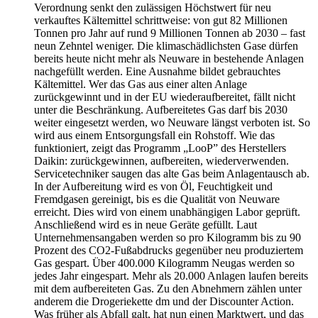
Verordnung senkt den zulässigen Höchstwert für neu
verkauftes Kältemittel schrittweise: von gut 82 Millionen
Tonnen pro Jahr auf rund 9 Millionen Tonnen ab 2030 – fast
neun Zehntel weniger. Die klimaschädlichsten Gase dürfen
bereits heute nicht mehr als Neuware in bestehende Anlagen
nachgefüllt werden. Eine Ausnahme bildet gebrauchtes
Kältemittel. Wer das Gas aus einer alten Anlage
zurückgewinnt und in der EU wiederaufbereitet, fällt nicht
unter die Beschränkung. Aufbereitetes Gas darf bis 2030
weiter eingesetzt werden, wo Neuware längst verboten ist. So
wird aus einem Entsorgungsfall ein Rohstoff. Wie das
funktioniert, zeigt das Programm „LooP” des Herstellers
Daikin: zurückgewinnen, aufbereiten, wiederverwenden.
Servicetechniker saugen das alte Gas beim Anlagentausch ab.
In der Aufbereitung wird es von Öl, Feuchtigkeit und
Fremdgasen gereinigt, bis es die Qualität von Neuware
erreicht. Dies wird von einem unabhängigen Labor geprüft.
Anschließend wird es in neue Geräte gefüllt. Laut
Unternehmensangaben werden so pro Kilogramm bis zu 90
Prozent des CO2-Fußabdrucks gegenüber neu produziertem
Gas gespart. Über 400.000 Kilogramm Neugas werden so
jedes Jahr eingespart. Mehr als 20.000 Anlagen laufen bereits
mit dem aufbereiteten Gas. Zu den Abnehmern zählen unter
anderem die Drogeriekette dm und der Discounter Action.
Was früher als Abfall galt, hat nun einen Marktwert, und das