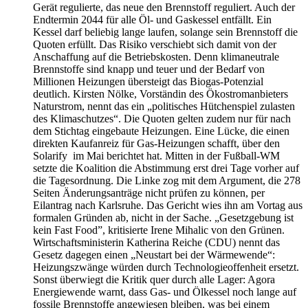
Gerät regulierte, das neue den Brennstoff reguliert. Auch der
Endtermin 2044 für alle Öl- und Gaskessel entfällt. Ein
Kessel darf beliebig lange laufen, solange sein Brennstoff die
Quoten erfüllt. Das Risiko verschiebt sich damit von der
Anschaffung auf die Betriebskosten. Denn klimaneutrale
Brennstoffe sind knapp und teuer und der Bedarf von
Millionen Heizungen übersteigt das Biogas-Potenzial
deutlich. Kirsten Nölke, Vorständin des Ökostromanbieters
Naturstrom, nennt das ein „politisches Hütchenspiel zulasten
des Klimaschutzes“. Die Quoten gelten zudem nur für nach
dem Stichtag eingebaute Heizungen. Eine Lücke, die einen
direkten Kaufanreiz für Gas-Heizungen schafft, über den
Solarify im Mai berichtet hat. Mitten in der Fußball-WM
setzte die Koalition die Abstimmung erst drei Tage vorher auf
die Tagesordnung. Die Linke zog mit dem Argument, die 278
Seiten Änderungsanträge nicht prüfen zu können, per
Eilantrag nach Karlsruhe. Das Gericht wies ihn am Vortag aus
formalen Gründen ab, nicht in der Sache. „Gesetzgebung ist
kein Fast Food”, kritisierte Irene Mihalic von den Grünen.
Wirtschaftsministerin Katherina Reiche (CDU) nennt das
Gesetz dagegen einen „Neustart bei der Wärmewende“:
Heizungszwänge würden durch Technologieoffenheit ersetzt.
Sonst überwiegt die Kritik quer durch alle Lager: Agora
Energiewende warnt, dass Gas- und Ölkessel noch lange auf
fossile Brennstoffe angewiesen bleiben, was bei einem