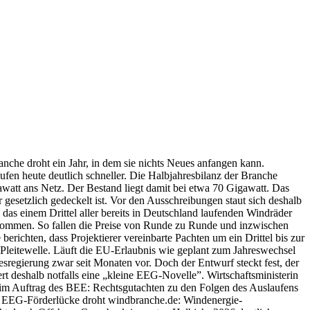
nche droht ein Jahr, in dem sie nichts Neues anfangen kann.
ufen heute deutlich schneller. Die Halbjahresbilanz der Branche
awatt ans Netz. Der Bestand liegt damit bei etwa 70 Gigawatt. Das
 gesetzlich gedeckelt ist. Vor den Ausschreibungen staut sich deshalb
das einem Drittel aller bereits in Deutschland laufenden Windräder
u kommen. So fallen die Preise von Runde zu Runde und inzwischen
richten, dass Projektierer vereinbarte Pachten um ein Drittel bis zur
Pleitewelle. Läuft die EU-Erlaubnis wie geplant zum Jahreswechsel
sregierung zwar seit Monaten vor. Doch der Entwurf steckt fest, der
deshalb notfalls eine „kleine EEG-Novelle”. Wirtschaftsministerin
 im Auftrag des BEE: Rechtsgutachten zu den Folgen des Auslaufens
EEG-Förderlücke droht windbranche.de: Windenergie-