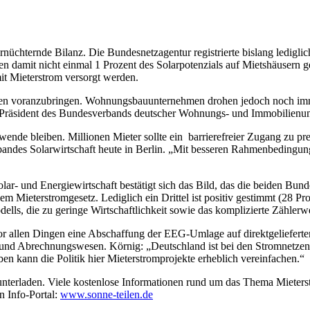
ernüchternde Bilanz. Die Bundesnetzagentur registrierte bislang ledigli
t nicht einmal 1 Prozent des Solarpotenzials auf Mietshäusern gehob
t Mieterstrom versorgt werden.
ädten voranzubringen. Wohnungsbauunternehmen drohen jedoch noch im
o, Präsident des Bundesverbands deutscher Wohnungs- und Immobilien
wende bleiben. Millionen Mieter sollte ein barrierefreier Zugang zu pr
andes Solarwirtschaft heute in Berlin. „Mit besseren Rahmenbedingun
r- und Energiewirtschaft bestätigt sich das Bild, das die beiden Bund
em Mieterstromgesetz. Lediglich ein Drittel ist positiv gestimmt (28 P
ells, die zu geringe Wirtschaftlichkeit sowie das komplizierte Zählerw
vor allen Dingen eine Abschaffung der EEG-Umlage auf direktgelieferten
 und Abrechnungswesen. Körnig: „Deutschland ist bei den Stromnetzen e
en kann die Politik hier Mieterstromprojekte erheblich vereinfachen.“
nterladen. Viele kostenlose Informationen rund um das Thema Mieter
n Info-Portal:
www.sonne-teilen.de