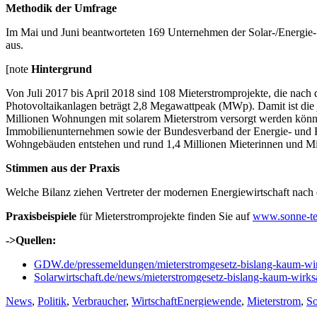
Methodik der Umfrage
Im Mai und Juni beantworteten 169 Unternehmen der Solar-/Energie
aus.
[note
Hintergrund
Von Juli 2017 bis April 2018 sind 108 Mieterstromprojekte, die nach
Photovoltaikanlagen beträgt 2,8 Megawattpeak (MWp). Damit ist die j
Millionen Wohnungen mit solarem Mieterstrom versorgt werden könn
Immobilienunternehmen sowie der Bundesverband der Energie- und Kli
Wohngebäuden entstehen und rund 1,4 Millionen Mieterinnen und Mie
Stimmen aus der Praxis
Welche Bilanz ziehen Vertreter der modernen Energiewirtschaft nach
Praxisbeispiele
für Mieterstromprojekte finden Sie auf
www.sonne-te
->Quellen:
GDW.de/pressemeldungen/mieterstromgesetz-bislang-kaum-w
Solarwirtschaft.de/news/mieterstromgesetz-bislang-kaum-wirk
Kategorien
Schlagworte
News
,
Politik
,
Verbraucher
,
Wirtschaft
Energiewende
,
Mieterstrom
,
So