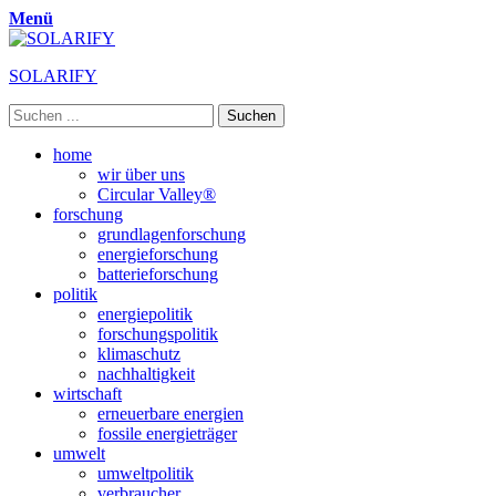
Menü
SOLARIFY
Suchen
nach:
Primäres
Zum
home
Inhalt
wir über uns
Menü
springen
Circular Valley®
forschung
grundlagenforschung
energieforschung
batterieforschung
politik
energiepolitik
forschungspolitik
klimaschutz
nachhaltigkeit
wirtschaft
erneuerbare energien
fossile energieträger
umwelt
umweltpolitik
verbraucher