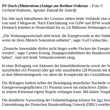
PV-Dach-(Mieterstrom-)Anlage am Berliner Ostkreuz
– Foto ©
Gerhard Hofmann, Agentur Zukunft für Solarify
Ein Jahr nach Inkrafttreten des Gesetzes ziehen beide Verbände eine 
von rund 3 Megawatt. Nach Einschätzung von GdW und BSW wurden dami
Demnach könnten in Deutschland bis zu 3,8 Millionen Wohnungen mi
„Die Wohnungswirtschaft steht bereit, die Energiewende in den St
wenn sie ihren Mietern Solarstrom anbieten“, sagte Axel Gedaschk
„Deutsche Innenstädte dürfen nicht länger weiße Flecken der Energie
werden“, sagte Carsten Körnig, Hauptgeschäftsführer des Bundesverb
heben“, sind sich beide Verbandsvertreter einig.
In einer Befragung von Akteuren der Immobilienbranche sowie der Sola
unzufrieden (43 Prozent) oder gar sehr unzufrieden (28 Prozent) mit d
in dem Mieterstromgesetz vor allem die Komplexität des Geschäftsmod
Die Befragten fordern neben der Beseitigung steuerlicher Nachteile 
Energieversorgerpflichten (51 Prozent) sowie ein einfacheres Zähler-
in seinem Kleinstaat eigene Regeln verlangen kann. Mit klaren Vorgab
Die detaillierte Auswertung der Onlinebefragung können Sie
hier
heru
Unterstützung der Deutschen Bundesstiftung Umwelt (DBU) erstellte