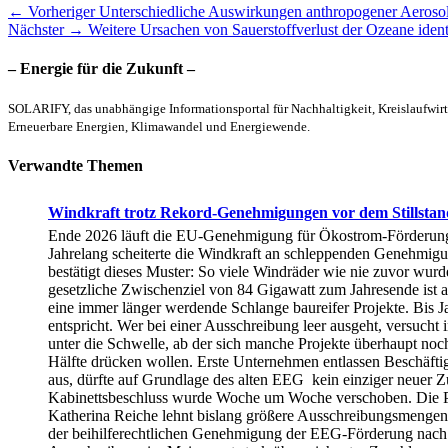
Beitragsnavigation
Vorheriger
← Vorheriger
Unterschiedliche Auswirkungen anthropogener Aeroso
Nächster
Beitrag:
Nächster →
Weitere Ursachen von Sauerstoffverlust der Ozeane identi
Beitrag:
– Energie für die Zukunft –
SOLARIFY, das unabhängige Informationsportal für Nachhaltigkeit, Kreislaufwirt
Erneuerbare Energien, Klimawandel und Energiewende.
Verwandte Themen
Windkraft trotz Rekord-Genehmigungen vor dem Stillstan
Ende 2026 läuft die EU-Genehmigung für Ökostrom-Förderung au
Jahrelang scheiterte die Windkraft an schleppenden Genehmigung
bestätigt dieses Muster: So viele Windräder wie nie zuvor wur
gesetzliche Zwischenziel von 84 Gigawatt zum Jahresende ist au
eine immer länger werdende Schlange baureifer Projekte. Bis J
entspricht. Wer bei einer Ausschreibung leer ausgeht, versuch
unter die Schwelle, ab der sich manche Projekte überhaupt noch
Hälfte drücken wollen. Erste Unternehmen entlassen Beschäfti
aus, dürfte auf Grundlage des alten EEG kein einziger neuer Z
Kabinettsbeschluss wurde Woche um Woche verschoben. Die Prä
Katherina Reiche lehnt bislang größere Ausschreibungsmengen
der beihilferechtlichen Genehmigung der EEG-Förderung nac