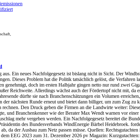
lemissionen
fiziert
schaft,
d
s. Ein neues Nachfolgegesetz ist bislang nicht in Sicht. Der Windbra
en. Dieses Problem hat die Politik tatsächlich gelöst, die Verfahren la
den genehmigt, doch im ersten Halbjahr gingen netto nur rund zwei Gig
ßer Reichweite. Allerdings wächst auch der Fördertopf nicht mit, da er
ahresende dürfte sie nach Branchenschätzungen ein Volumen erreichen, 
t in der nächsten Runde erneut und bietet dann billiger, um zum Zug z
 rechnen. Den Druck geben die Firmen an die Landwirte weiter: Diese be
gte, und Branchenkenner wie der Berater Max Wendt warnen vor einer 
uschlag mehr vergeben werden. Ein Nachfolgegesetz bereitet die Bunde
sidentin des Bundesverbands WindEnergie Bärbel Heidebroek. fordert 
 ab, da der Ausbau zum Netz passen müsse. Quellen: Rechtsgutachten
h dem EEG 2023 zum 31. Dezember 2026 pv Magazin: Kurzgutachten: 