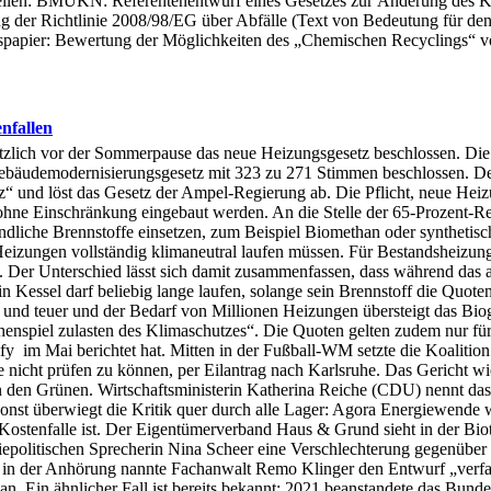
ellen: BMUKN: Referentenentwurf eines Gesetzes zur Änderung des Kreis
ng der Richtlinie 2008/98/EG über Abfälle (Text von Bedeutung für 
spapier: Bewertung der Möglichkeiten des „Chemischen Recyclings“ v
enfallen
zlich vor der Sommerpause das neue Heizungsgesetz beschlossen. Die 
ebäudemodernisierungsgesetz mit 323 zu 271 Stimmen beschlossen. Der
“ und löst das Gesetz der Ampel-Regierung ab. Die Pflicht, neue Hei
 ohne Einschränkung eingebaut werden. An die Stelle der 65-Prozent-Re
dliche Brennstoffe einsetzen, zum Beispiel Biomethan oder synthetisch
Heizungen vollständig klimaneutral laufen müssen. Für Bestandsheizun
Der Unterschied lässt sich damit zusammenfassen, dass während das alt
n Kessel darf beliebig lange laufen, solange sein Brennstoff die Quote
 und teuer und der Bedarf von Millionen Heizungen übersteigt das Biog
chenspiel zulasten des Klimaschutzes“. Die Quoten gelten zudem nur fü
ify im Mai berichtet hat. Mitten in der Fußball-WM setzte die Koalitio
nicht prüfen zu können, per Eilantrag nach Karlsruhe. Das Gericht wie
 von den Grünen. Wirtschaftsministerin Katherina Reiche (CDU) nennt 
st überwiegt die Kritik quer durch alle Lager: Agora Energiewende wa
Kostenfalle ist. Der Eigentümerverband Haus & Grund sieht in der Biot
giepolitischen Sprecherin Nina Scheer eine Verschlechterung gegenübe
d in der Anhörung nannte Fachanwalt Remo Klinger den Entwurf „verfa
. Ein ähnlicher Fall ist bereits bekannt: 2021 beanstandete das Bunde