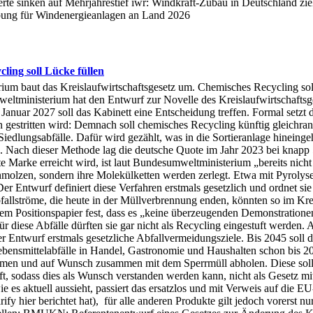
rte sinken auf Mehrjahrestief iwr: Windkraft-Zubau in Deutschland zi
ibung für Windenergieanlagen an Land 2026
ling soll Lücke füllen
erium baut das Kreislaufwirtschaftsgesetz um. Chemisches Recycling sol
weltministerium hat den Entwurf zur Novelle des Kreislaufwirtschaft
anuar 2027 soll das Kabinett eine Entscheidung treffen. Formal setzt 
en gestritten wird: Demnach soll chemisches Recycling künftig gleichr
r Siedlungsabfälle. Dafür wird gezählt, was in die Sortieranlage hinein
ing. Nach dieser Methode lag die deutsche Quote im Jahr 2023 bei knapp
te Marke erreicht wird, ist laut Bundesumweltministerium „bereits nich
hmolzen, sondern ihre Molekülketten werden zerlegt. Etwa mit Pyrolyse
 Entwurf definiert diese Verfahren erstmals gesetzlich und ordnet sie a
allströme, die heute in der Müllverbrennung enden, könnten so im Kreis
 Positionspapier fest, dass es „keine überzeugenden Demonstrationen”
 diese Abfälle dürften sie gar nicht als Recycling eingestuft werden. A
r Entwurf erstmals gesetzliche Abfallvermeidungsziele. Bis 2045 soll d
ebensmittelabfälle in Handel, Gastronomie und Haushalten schon bis 2
n und auf Wunsch zusammen mit dem Sperrmüll abholen. Diese solle
, sodass dies als Wunsch verstanden werden kann, nicht als Gesetz mit 
 es aktuell aussieht, passiert das ersatzlos und mit Verweis auf die E
y hier berichtet hat), für alle anderen Produkte gilt jedoch vorerst n