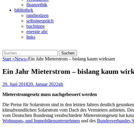
finanzethik
bibliothek
randnotizen
selbstgespräch
buchtipps
energie abc
links
Suchen
Suchen
nach:
Start
»
News
»
Ein Jahr Mieterstrom – bislang kaum wirksam
Ein Jahr Mieterstrom – bislang kaum wir
Veröffentlicht
Autor
29. Juni 2018
20. Januar 2022
gh
am
Mieterstromgesetz muss nachgebessert werden
Die Preise für Solarstrom sind in den letzten Jahren deutlich gesun
klimafreundlichen Solarstrom vom Dach des Vermieters anbieten. Deut
vom Deutschen Bundestag verabschiedete Mieterstromgesetz hat kau
Wohnungs- und Immobilienunternehmen
und des
Bundesverbandes S