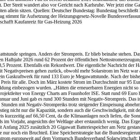
ft. Der Streit wandert also vor Gericht nach Karlsruhe. Wer jetzt eine
iten allein sitzen. Quellen: Deutscher Bundestag: Bundestag beschlie
 stimmt für Aufsetzung der Heizungsgesetz-Novelle Bundesverfassung
 schafft Kaufanreiz für Gas-Heizung 2026
tstunde springen. Anders der Strompreis. Er blieb beinahe stehen. Das
ten Halbjahr 2026 rund 62 Prozent der öffentlichen Nettostromerzeugung
Prozent. Ebenfalls ein Rekordwert. Die eigentliche Nachricht der Halb
t Negativpreisen gehen zurück, obwohl mehr Solarstrom im Netz war als
ein Gaskraftwerk für rund 133 Euro je Megawattstunde. Nach der bish
en Preis für alle. Doch im März kostete Strom im Durchschnitt nur 95
bildung einbezogen wurden. „Hätten die erneuerbaren Energien nicht so
ojektleiter von Energy Charts am Fraunhofer ISE. Statt rund 69 Euro 
nuar und Juni gab es rund 300 Stunden mit Negativ-Strompreis. Das ist
ie Stunden mit Negativ-Strompreiks trotz steigender Einspeisung abnehm
stieg nicht nur die Kapazität, sondern auch die Geschwindigkeit, mit
eis kurzzeitig auf 66,50 Cent, da die Klimaanlagen noch liefen, die So
 im Vorjahr, angesichts der Weltlage aber erstaunlich wenig. Das Ergeb
 Anfang 2025 zusätzlich 20 Gigawatt Batteriespeicher am Netz gestand
nur noch ein Bruchteil. Eine Speicherstrategie hat die Bundesregierun
rstrom europaweit auf dem Vormarsch Bundesverband Solarwirtschaft: B