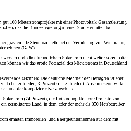
ch gut 100 Mieterstromprojekte mit einer Photovoltaik-Gesamtleistung
en, das die Bundesregierung in einer Studie ermittelt hat.
mer gravierende Steuernachteile bei der Vermietung von Wohnraum,
unternehmen (GdW).
eiswertem und klimafreundlichem Solarstrom nicht weiter vorenthalten
gen können wir das große Potenzial des Mieterstroms in Deutschland
esverbände zeichnen: Die deutliche Mehrheit der Befragten ist eher
rozent eher zufrieden, 3 Prozent sehr zufrieden). Abschreckend wirken
esen und der komplizierte Netzanschluss.
 Solarstrom (74 Prozent), die Entbindung kleinerer Projekte von
in zersplittertes Land, in dem jeder der mehr als 850 Netzbetreiber
strom erhalten Immobilien- und Energieunternehmen auf dem mit