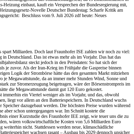
 Gas-Heizung einbaut, kauft ein Versprechen der Bundesregierung mit,
ßt Heizungsgesetz-Novelle Deutscher Bundestag: Scharfe Kritik am
sgericht: Beschluss vom 9. Juli 2026 zdf heute: Neues
 spart Milliarden. Doch laut Fraunhofer ISE zahlen wir noch zu viel:
 in Deutschland. Das ist etwas mehr als im Vorjahr. Das hat das
jahresbilanz steckt jedoch in den Preisdaten: So hat sich der
 je zuvor. Als der Iran-Krieg im Frühjahr die Gaspreise binnen
erigen Logik der Strombörse hätte das den gesamten Markt mitziehen
 Euro je Megawattstunde, da an immer mehr Stunden Wind, Sonne und
 stark zur Stromerzeugung beigetragen, wäre der Börsenstrompreis im
hätte die Megawattstunde damit gut 120 Euro gekostet.
 immerhin ein Viertel weniger als im Vorjahr, und das, obwohl
en, liegt vor allem an den Batteriespeichern. In Deutschland wuchs
 der Speicher dazugebaut werden. Die höchsten Preise wurden während
nne aber schon untergegangen war. Im Schnitt kostete die
nis einer Kurzstudie des Fraunhofer IEE zeigt, wie teuer uns die zu
en, wären volkswirtschaftliche Kosten von 5,6 Milliarden Euro
g weiterhin nicht. Stattdessen werden neue, klimaschädliche
atteriespeicher wachsen rasant – Ausbau bis 2029 dennoch unsicher