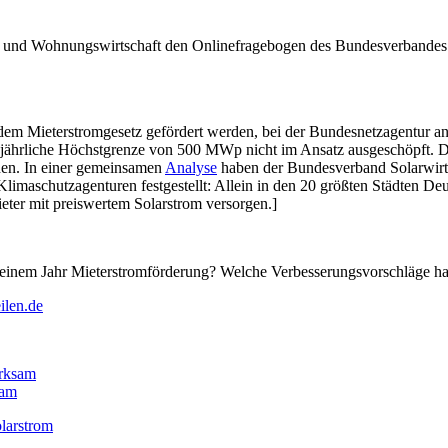
- und Wohnungswirtschaft den Onlinefragebogen des Bundesverbandes S
 dem Mieterstromgesetz gefördert werden, bei der Bundesnetzagentur an
ährliche Höchstgrenze von 500 MWp nicht im Ansatz ausgeschöpft. Die B
en. In einer gemeinsamen
Analyse
haben der Bundesverband Solarwirt
maschutzagenturen festgestellt: Allein in den 20 größten Städten De
ter mit preiswertem Solarstrom versorgen.]
 einem Jahr Mieterstromförderung? Welche Verbesserungsvorschläge ha
ilen.de
irksam
sam
larstrom