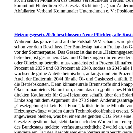
ab, im selben Monat soll das Gesetz verabschiedet werden. Qu
kommt mit Hintertüren EU-Gesetz: Richtlinie (…) zur Änderu
Abfallarten Verband Kommunaler Unternehmen e. V.: Position
Heizungsgesetz 2026 beschlossen: Neue Pflichten, alte Kost
Während das ganze Land auf die Fußball-WM schaut, wird plöt
schon vor dem Beschluss. Der Bundestag hat am Freitag das G
vor der Sommerpause. Das Gesetz ist das neue „Heizungsgesetz
betreiben, ist gestrichen. Gas- und Ölheizungen dürfen wieder
oder Ölheizung betreibt, muss zunächst zehn Prozent klimafreun
Prozent ab 2035 und 60 Prozent ab 2040, sodass ab 2045 alle 
wachsende grüne Anteile beimischen, anfangs rund ein Prozent. 
Auch der Endtermin 2044 für alle Öl- und Gaskessel entfällt. Ei
die Betriebskosten. Denn klimaneutrale Brennstoffe sind knapp
Ökostromanbieters Naturstrom, nennt das ein „politisches Hüt
direkten Kaufanreiz für Gas-Heizungen schafft, über den Solar
Linke zog mit dem Argument, die 278 Seiten Änderungsanträge 
„Gesetzgebung ist kein Fast Food”, kritisierte Irene Mihalic
Heizungszwänge würden durch Technologieoffenheit ersetzt. Son
angewiesen bleiben, was bei einem steigenden CO2-Preis eine 
Gesetz zugestimmt hat, sieht darin nach den Worten ihrer ener
des Bundestags meldete verfassungsrechtliche Zweifel an, un
kündigte am Tag des Beschlusses eine Verfassungsbeschwerde an