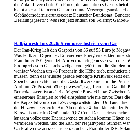
die Zukunft verschob. Ein Punkt, der auch dieses Gesetz betrif
bleibt aber auf teureren Gaspreisen und Versorgungsunsicherhe
Gebäudemodernisierungsgesetz Deutscher Bundestag: Bundestag
„Heizungsgesetz“: Was sich jetzt ändern soll Solarify: GModG
Halbjahresbilanz 2026: Strompreis löst sich vom Gas
Der Iran-Krieg ließ den Gaspreis von 36 auf 53 Euro je Megawat
Was fehlt, sind Speicher. Erneuerbare Energien deckten im ers
Fraunhofer ISE gemeldet. Am Verbrauch gemessen waren es 58,5 
Strompreis vom Gaspreis weitgehend gelöst und die Stunden mi
weniger Wochen um 48 Prozent in die Höhe trieb, produzierte 
müssen, denn das teuerste gerade benötigte Kraftwerk setzt d
Speicher ausreichten und die Gaskraftwerke nicht in die Preis
April um 76 Prozent höher gewesen”, sagt Leonhard Gandhi, Pr
Bemerkenswert ist auch die folgende Entwicklung: Zwischen Ja
erneuerbare Energien so viel einspeisen wie nie zuvor. Dass d
die Kapazität von 25 auf 29,5 Gigawattstunden. Und auch hier 
der Hitzewelle erreicht: Am Abend des 24. Juni kletterte der Pr
Kilowattstunde im Großhandel 9,87 Cent. Das ist etwas mehr als
langsam vollzogene Energiewende zu stehen kommt: Hätten seit
vermieden worden, und die Zahl der Negativpreis-Stunden wäre 
Gaskraftwerke ausgeschrieben. Quellen: Fraunhofer ISE: Sola