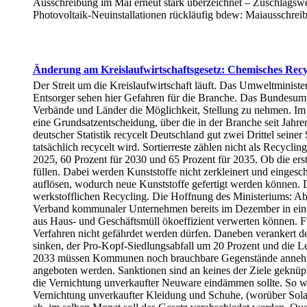
Ausschreibung im Mai erneut stark überzeichnet – Zuschlagswe
Photovoltaik-Neuinstallationen rückläufig bdew: Maiausschre
Änderung am Kreislaufwirtschaftsgesetz: Chemisches Recyc
Der Streit um die Kreislaufwirtschaft läuft. Das Umweltminist
Entsorger sehen hier Gefahren für die Branche. Das Bundesum
Verbände und Länder die Möglichkeit, Stellung zu nehmen. Im J
eine Grundsatzentscheidung, über die in der Branche seit Jahr
deutscher Statistik recycelt Deutschland gut zwei Drittel seine
tatsächlich recycelt wird. Sortierreste zählen nicht als Recycl
2025, 60 Prozent für 2030 und 65 Prozent für 2035. Ob die ers
füllen. Dabei werden Kunststoffe nicht zerkleinert und eingesc
auflösen, wodurch neue Kunststoffe gefertigt werden können. Der
werkstofflichen Recycling. Die Hoffnung des Ministeriums: Abf
Verband kommunaler Unternehmen bereits im Dezember in einem
aus Haus- und Geschäftsmüll ökoeffizient verwerten können. Für
Verfahren nicht gefährdet werden dürfen. Daneben verankert de
sinken, der Pro-Kopf-Siedlungsabfall um 20 Prozent und die L
2033 müssen Kommunen noch brauchbare Gegenstände annehme
angeboten werden. Sanktionen sind an keines der Ziele geknüpft
die Vernichtung unverkaufter Neuware eindämmen sollte. So wie
Vernichtung unverkaufter Kleidung und Schuhe, (worüber Solarif