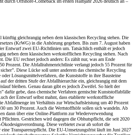
eht durch Offshore-Comeback im ersten Halbjahr 2026 deutlich an –
l künftig gleichrangig neben dem klassischen Recycling stehen. Die
sgesetzes (KrWG) in die Anhörung gegeben. Bis zum 7. August haben
der Entwurf zwei EU-Richtlinien um. Tatsächlich enthält er jedoch
angig neben dem klassischen werkstofflichen Recycling stehen. Nach
geht. Die EU rechnet jedoch anders: Es zählt nur, was am Ende
 50 Prozent. Die Abfallrahmenrichtlinie verlangt jedoch 55 Prozent für
t sicher”. Diese Lücke soll unter anderem das chemische Recycling
 oder Lösungsmittelverfahren, die Kunststoffe in ihre Bausteine
uf der dritten Stufe der Abfallhierarchie ein, gleichrangig mit dem
lauf bleiben. Genau daran gibt es jedoch Zweifel. So hielt der
 dafür gebe, dass chemische Verfahren gemischte Kunststoffabfälle
uch der Entwurf selbst mahnt, dass etablierte werkstoffliche
ie Abfallmenge im Verhältnis zur Wirtschaftsleistung um 40 Prozent
030 um 30 Prozent. Auch die Wertstoffhöfe sollen sich wandeln. Ab
n dann über eine Online-Plattform zur Wiederverwendung
Pflichten. Gestrichen wird dagegen die Obhutspflicht, die seit 2020
U-Ökodesignverordnung. Diese verbietet zwar ab sofort die
ur eine Transparenzpflicht. Die EU-Umsetzungsfrist läuft im Juni 2027