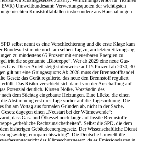
laufwirtschaftsgesetzes Solarify: Vernichtungsverbot für Textilien
den EWR) Umweltbundesamt: Verwertungsquoten der wichtigsten
on gemischten Kunststoffabfällen insbesondere aus Haushaltungen
SPD selbst nennt es eine Verschlechterung und die erste Klage kam
 Bundesrat stimmte noch am selben Tag zu, am letzten Sitzungstag
zungen zu mindestens 65 Prozent mit erneuerbaren Energien zu
gel tritt die sogenannte „Biotreppe“. Wer ab 2029 eine neue Gas-
es Gas. Dieser Anteil steigt stufenweise auf 15 Prozent ab 2030, 30
gen gilt nur eine Grüngasquote: Ab 2028 muss der Brennstoffhandel
e Gesetz das Gerät regulierte, das neue den Brennstoff reguliert.
n erfüllt. Das Risiko verschiebt sich damit von der Anschaffung auf
as-Potenzial deutlich. Kirsten Nölke, Vorständin des
r nach dem Stichtag eingebaute Heizungen. Eine Lücke, die einen
n die Abstimmung erst drei Tage vorher auf die Tagesordnung. Die
s ihn am Vortag aus formalen Gründen ab, nicht in der Sache.
das Gesetz dagegen einen „Neustart bei der Wärmewende“:
rnt, dass Gas- und Ölkessel noch lange auf fossile Brennstoffe
reppe „erhebliche Rechtsunsicherheiten”. Selbst die SPD, die dem
r dem bisherigen Gebäudeenergiegesetz. Der Wissenschaftliche Dienst
ssungswidrig, europarechtswidrig“. Die Deutsche Umwelthilfe
sverfassungsgericht das Klimaschutzgesetz, da es Emissionslasten in