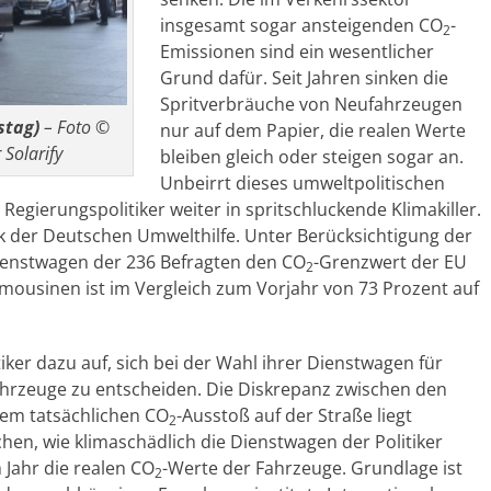
insgesamt sogar ansteigenden CO
-
2
Emissionen sind ein wesentlicher
Grund dafür. Seit Jahren sinken die
Spritverbräuche von Neufahrzeugen
stag)
– Foto ©
nur auf dem Papier, die realen Werte
Solarify
bleiben gleich oder steigen sogar an.
Unbeirrt dieses umweltpolitischen
Regierungspolitiker weiter in spritschluckende Klimakiller.
ck der Deutschen Umwelthilfe. Unter Berücksichtigung der
Dienstwagen der 236 Befragten den CO
-Grenzwert der EU
2
Limousinen ist im Vergleich zum Vorjahr von 73 Prozent auf
ker dazu auf, sich bei der Wahl ihrer Dienstwagen für
Fahrzeuge zu entscheiden. Die Diskrepanz zwischen den
dem tatsächlichen CO
-Ausstoß auf der Straße liegt
2
chen, wie klimaschädlich die Dienstwagen der Politiker
 Jahr die realen CO
-Werte der Fahrzeuge. Grundlage ist
2