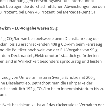
 des unabhängigen Forschungsinstituts International
nach betragen die durchschnittlichen Abweichungen bei den
8 Prozent, bei BMW 46 Prozent, bei Mercedes-Benz 51
O
/km – EU-Vorgabe wären 95 g
2
54 g CO
/km wie beispielsweise beim Dienstfahrzeug der
2
dan, bis zu erschreckenden 408 g CO
/km beim Fahrzeug
2
nd die Politiker noch weit von der EU-Vorgabe von 95 g
er dem Deckmantel „Elektromotor“ staatlich geförderten
 sind in Wirklichkeit besonders spritdurstig und leisten
hrzeug von Umweltministerin Svenja Schulze mit 200 g
ne Dieselantrieb. Betrachtet man die Fuhrparke der
rchschnittlich 192 g CO
/km beim Innenministerium bis zu
2
ium.
ißzeit beschleunigt, ist auf das rückgratlose Verhalten der