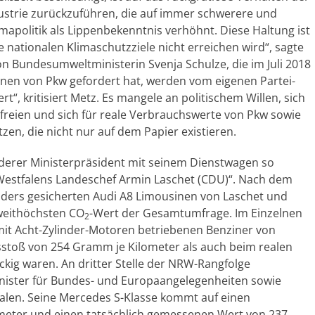
strie zurückzuführen, die auf immer schwerere und
mapolitik als Lippenbekenntnis verhöhnt. Diese Haltung ist
 nationalen Klimaschutzziele nicht erreichen wird“, sagte
on Bundesumweltministerin Svenja Schulze, die im Juli 2018
onen von Pkw gefordert hat, werden vom eigenen Partei-
t“, kritisiert Metz. Es mangele an politischem Willen, sich
reien und sich für reale Verbrauchswerte von Pkw sowie
en, die nicht nur auf dem Papier existieren.
derer Ministerpräsident mit seinem Dienstwagen so
estfalens Landeschef Armin Laschet (CDU)“. Nach dem
rs gesicherten Audi A8 Limousinen von Laschet und
weithöchsten CO
-Wert der Gesamtumfrage. Im Einzelnen
2
 mit Acht-Zylinder-Motoren betriebenen Benziner von
toß von 254 Gramm je Kilometer als auch beim realen
kig waren. An dritter Stelle der NRW-Rangfolge
inister für Bundes- und Europaangelegenheiten sowie
alen. Seine Mercedes S-Klasse kommt auf einen
ometer und einen tatsächlich gemessenen Wert von 237