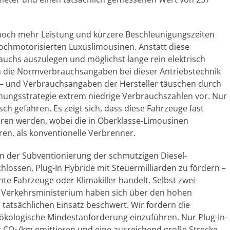
 noch mehr Leistung und kürzere Beschleunigungszeiten
hochmotorisierten Luxuslimousinen. Anstatt diese
auchs auszulegen und möglichst lange rein elektrisch
n die Normverbrauchsangaben bei dieser Antriebstechnik
– und Verbrauchsangaben der Hersteller täuschen durch
hnungsstrategie extrem niedrige Verbrauchszahlen vor. Nur
isch gefahren. Es zeigt sich, dass diese Fahrzeuge fast
en werden, wobei die in Oberklasse-Limousinen
ren, als konventionelle Verbrenner.
 an der Subventionierung der schmutzigen Diesel-
lossen, Plug-In Hybride mit Steuermilliarden zu fördern –
nte Fahrzeuge oder Klimakiller handelt. Selbst zwei
 Verkehrsministerium haben sich über den hohen
 tatsächlichen Einsatz beschwert. Wir fordern die
ökologische Mindestanforderung einzuführen. Nur Plug-In-
g CO
/km emittieren und eine ausreichend große Strecke