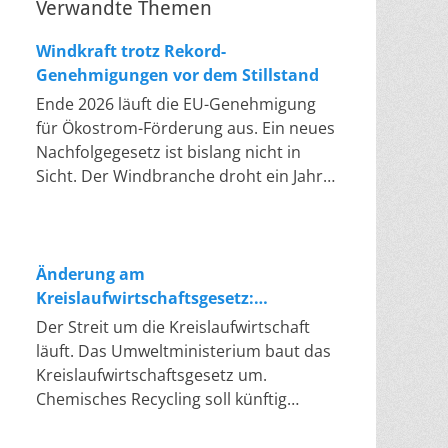
Verwandte Themen
Windkraft trotz Rekord-
Genehmigungen vor dem Stillstand
Ende 2026 läuft die EU-Genehmigung
für Ökostrom-Förderung aus. Ein neues
Nachfolgegesetz ist bislang nicht in
Sicht. Der Windbranche droht ein Jahr,
in dem sie nichts Neues anfangen kann.
Jahrelang scheiterte die Windkraft an
schleppenden Genehmigungen. Dieses
Problem hat die Politik tatsächlich
Änderung am
gelöst, die Verfahren laufen heute
Kreislaufwirtschaftsgesetz:
deutlich schneller. Die Halbjahresbilanz
Chemisches Recycling soll Lücke
Der Streit um die Kreislaufwirtschaft
der Branche bestätigt dieses Muster:
füllen
läuft. Das Umweltministerium baut das
So viele Windräder wie nie zuvor
Kreislaufwirtschaftsgesetz um.
wurden genehmigt, doch im ersten
Chemisches Recycling soll künftig
Halbjahr gingen netto nur rund zwei
gleichrangig neben dem klassischen
Gigawatt ans Netz. Der Bestand liegt
Recycling stehen. Die Entsorger sehen