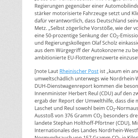
Regierungen gegenüber einer Automobilindu
stärker motorisierte Fahrzeuge setzt und Kli
dafür verantwortlich, dass Deutschland seine
Metz. „Selbst zögerliche Vorstöße, wie der v
eine 50-prozentige Senkung der CO
-Emissi
2
und Regierungskollegen Olaf Scholz einkassier
aus dem Würgegriff der Autokonzerne zu bef
ambitionierte EU-Flottengrenzwerte einzusetz
[note Laut
Rheinischer Post
ist „kaum ein an
umweltschädlich unterwegs wie Nordrhein-W
DUH-Dienstwagenreport kommen die besonde
Innenminister Herbert Reul (CDU) auf den z
ergab der Report der Umwelthilfe, dass die
Laschet und Reul sowohl beim CO
-Normauss
2
Ausstoß von 376 Gramm CO
besonders drec
2
landete Stephan Holthoff-Pförtner (CDU), M
Internationales des Landes Nordrhein-Westf
Normverbrauch von 157 Gramm CO
je Kil