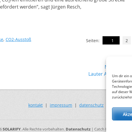
2
gefördert werden“, sagt Jürgen Resch,
orte
se
,
CO2-Ausstoß
Seiten:
1
2
Nächster →
Nächster
Lauter Ausnahmen
Um dir ein 
Beitrag:
Geräteinfor
Technologie
auf dieser 
zurückziehs
kontakt
|
impressum
|
datenschutz
Akze
26
SOLARIFY
. Alle Rechte vorbehalten.
Datenschutz
| Catch Responsive vo