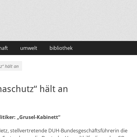
haft
umwelt
bibliothek
z“ hält an
aschutz“ hält an
tiker: „Grusel-Kabinett“
etz, stellvertretende DUH-Bundesgeschäftsführerin die