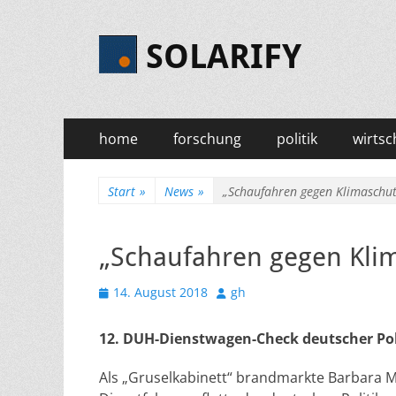
SOLARIFY
Primäres
Zum
home
forschung
politik
wirtsc
Inhalt
Menü
springen
Start
»
News
»
„Schaufahren gegen Klimaschut
„Schaufahren gegen Klim
Veröffentlicht
Autor
14. August 2018
gh
am
12. DUH-Dienstwagen-Check deutscher Poli
Als „Gruselkabinett“ brandmarkte Barbara M