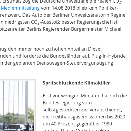
r. Erstmals zog die Deutsche Umwelthilfe die realen CO
-
2
r
Medienmitteilung
vom
14.08.2018
blieb kein Politiker-
renzwert. Das Auto der Berliner Umweltsenatorin Regine
n niedrigsten CO
-Ausstoß; bester Regierungschef ist
2
pitzenreiter Berlins Regierender Bürgermeister Michael
eitig den immer noch zu hohen Anteil an Diesel-
riden und forderte die Bundesländer auf, Plug-In-Hybride
n der geplanten Dienstwagen-Steuervergünstigung
Spritschluckende Klimakiller
Erst vor wenigen Monaten hat sich die
Bundesregierung vom
selbstgesteckten Ziel verabschiedet,
die Treibhausgasemissionen bis 2020
um 40 Prozent gegenüber 1990
senken. Die im Verkehrssektor