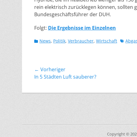
rein elektrisch zurücklegen können, sollten 
Bundesgeschäftsführer der DUH.
Folgt:
Die Ergebnisse im Einzelnen
Kategorien
Schlagw
News
,
Politik
,
Verbraucher
,
Wirtschaft
Abga
Beitragsnavigation
← Vorheriger
Vorheriger
In 5 Städten Luft sauberer?
Beitrag:
Copyright © 20