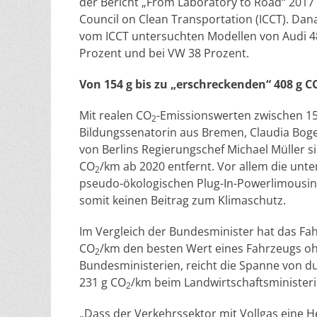
der Bericht „From Laboratory to Road“ 2017
Council on Clean Transportation (ICCT). Da
vom ICCT untersuchten Modellen von Audi 4
Prozent und bei VW 38 Prozent.
Von 154 g bis zu „erschreckenden“ 408 g C
Mit realen CO
-Emissionswerten zwischen 1
2
Bildungssenatorin aus Bremen, Claudia Boge
von Berlins Regierungschef Michael Müller si
CO
/km ab 2020 entfernt. Vor allem die unt
2
pseudo-ökologischen Plug-In-Powerlimousinen
somit keinen Beitrag zum Klimaschutz.
Im Vergleich der Bundesminister hat das Fa
CO
/km den besten Wert eines Fahrzeugs oh
2
Bundesministerien, reicht die Spanne von du
231 g CO
/km beim Landwirtschaftsminister
2
„Dass der Verkehrssektor mit Vollgas eine He