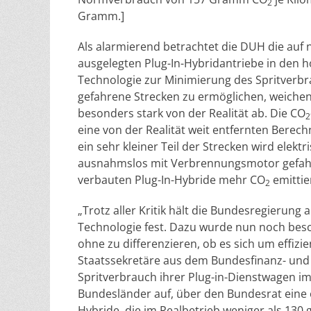
2
Gramm.]
Als alarmierend betrachtet die DUH die auf
ausgelegten Plug-In-Hybridantriebe in den 
Technologie zur Minimierung des Spritverbr
gefahrene Strecken zu ermöglichen, weiche
besonders stark von der Realität ab. Die CO
2
eine von der Realität weit entfernten Berec
ein sehr kleiner Teil der Strecken wird elektr
ausnahmslos mit Verbrennungsmotor gefahr
verbauten Plug-In-Hybride mehr CO
emittie
2
„Trotz aller Kritik hält die Bundesregierung
Technologie fest. Dazu wurde nun noch besch
ohne zu differenzieren, ob es sich um effizie
Staatssekretäre aus dem Bundesfinanz- und
Spritverbrauch ihrer Plug-in-Dienstwagen im
Bundesländer auf, über den Bundesrat eine 
Hybride, die im Realbetrieb weniger als 130 