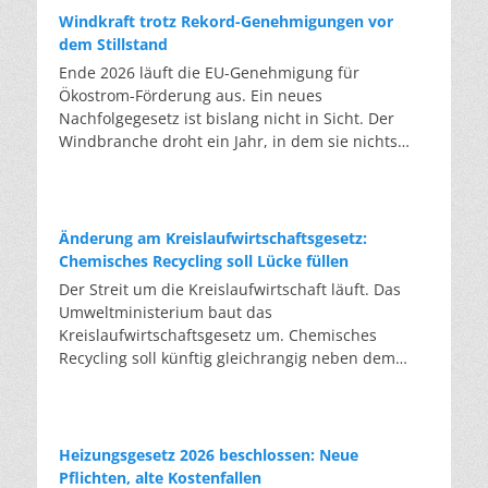
Windkraft trotz Rekord-Genehmigungen vor
dem Stillstand
Ende 2026 läuft die EU-Genehmigung für
Ökostrom-Förderung aus. Ein neues
Nachfolgegesetz ist bislang nicht in Sicht. Der
Windbranche droht ein Jahr, in dem sie nichts
Neues anfangen kann. Jahrelang scheiterte die
Windkraft an schleppenden Genehmigungen.
Dieses Problem hat die Politik tatsächlich gelöst,
die Verfahren laufen heute deutlich schneller. Die
Änderung am Kreislaufwirtschaftsgesetz:
Halbjahresbilanz der Branche bestätigt dieses
Chemisches Recycling soll Lücke füllen
Muster: So viele Windräder wie nie zuvor wurden
Der Streit um die Kreislaufwirtschaft läuft. Das
genehmigt, doch im ersten Halbjahr gingen netto
Umweltministerium baut das
nur rund zwei Gigawatt ans Netz. Der Bestand
Kreislaufwirtschaftsgesetz um. Chemisches
liegt damit bei etwa 70 Gigawatt. Das gesetzliche
Recycling soll künftig gleichrangig neben dem
Zwischenziel von 84 Gigawatt zum Jahresende ist
klassischen Recycling stehen. Die Entsorger sehen
außer Reichweite. Allerdings wächst auch der
hier Gefahren für die Branche. Das
Fördertopf nicht mit, da er gesetzlich gedeckelt
Bundesumweltministerium hat den Entwurf zur
ist. Vor den Ausschreibungen staut sich deshalb
Novelle des Kreislaufwirtschaftsgesetzes (KrWG)
Heizungsgesetz 2026 beschlossen: Neue
eine immer länger werdende Schlange baureifer
in die Anhörung gegeben. Bis zum 7. August
Pflichten, alte Kostenfallen
Projekte. Bis Jahresende dürfte sie nach