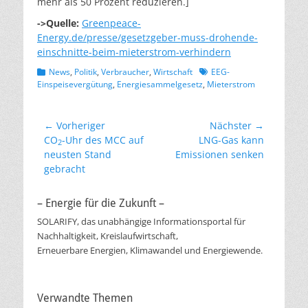
mehr als 50 Prozent reduzieren.]
->Quelle:
Greenpeace-
Energy.de/presse/gesetzgeber-muss-drohende-
einschnitte-beim-mieterstrom-verhindern
Kategorien
Schlagworte
News
,
Politik
,
Verbraucher
,
Wirtschaft
EEG-
Einspeisevergütung
,
Energiesammelgesetz
,
Mieterstrom
Beitragsnavigation
← Vorheriger
Nächster →
Vorheriger
Nächster
CO
-Uhr des MCC auf
LNG-Gas kann
2
Beitrag:
Beitrag:
neusten Stand
Emissionen senken
gebracht
– Energie für die Zukunft –
SOLARIFY, das unabhängige Informationsportal für
Nachhaltigkeit, Kreislaufwirtschaft,
Erneuerbare Energien, Klimawandel und Energiewende.
Verwandte Themen