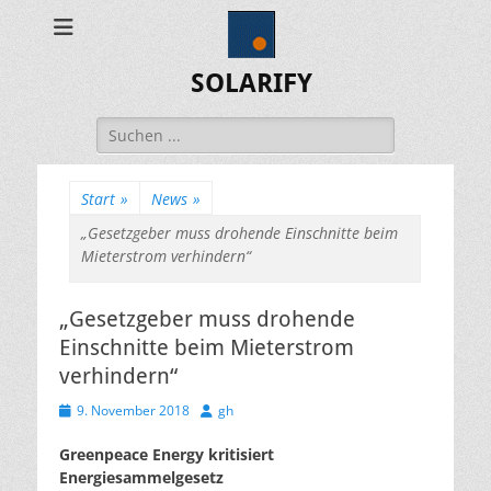
SOLARIFY
Suchen
nach:
Start
»
News
»
„Gesetzgeber muss drohende Einschnitte beim
Mieterstrom verhindern“
„Gesetzgeber muss drohende
Einschnitte beim Mieterstrom
verhindern“
Veröffentlicht
Autor
9. November 2018
gh
am
Greenpeace Energy kritisiert
Energiesammelgesetz