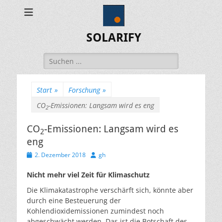
SOLARIFY
Suchen
nach:
Start
»
Forschung
»
CO
-Emissionen: Langsam wird es eng
2
CO
-Emissionen: Langsam wird es
2
eng
Veröffentlicht
Autor
2. Dezember 2018
gh
am
Nicht mehr viel Zeit für Klimaschutz
Die Klimakatastrophe verschärft sich, könnte aber
durch eine Besteuerung der
Kohlendioxidemissionen zumindest noch
abgeschwächt werden. Das ist die Botschaft des