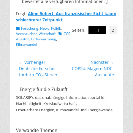
bewertet alle verfügbaren Informationen.“]
Folgt:
Aline Robert: Aus französischer Sicht kaum
schlechterer Zeitpunkt
Kategorien
Forschung
,
News
,
Politik
,
Seiten:
1
2
Schlagworte
Verbraucher
,
Wirtschaft
CO2-
Ausstoß
,
Erderwärmung
,
Klimawandel
Beitragsnavigation
← Vorheriger
Nächster →
Vorheriger
Nächster
Deutsche Forscher
COP24: Magere NDC-
Beitrag:
Beitrag:
fordern CO
-Steuer
Ausbeute
2
– Energie für die Zukunft –
SOLARIFY, das unabhängige Informationsportal für
Nachhaltigkeit, Kreislaufwirtschaft,
Erneuerbare Energien, Klimawandel und Energiewende.
Verwandte Themen