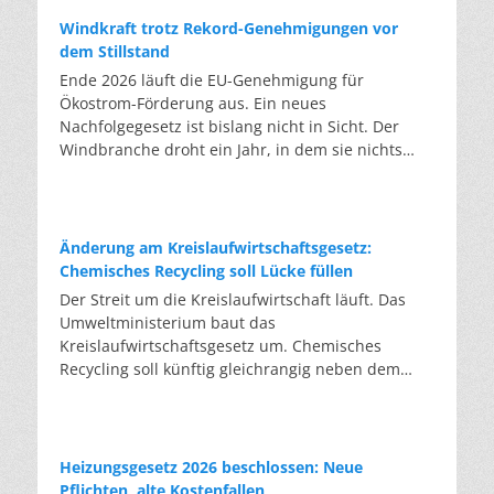
Windkraft trotz Rekord-Genehmigungen vor
dem Stillstand
Ende 2026 läuft die EU-Genehmigung für
Ökostrom-Förderung aus. Ein neues
Nachfolgegesetz ist bislang nicht in Sicht. Der
Windbranche droht ein Jahr, in dem sie nichts
Neues anfangen kann. Jahrelang scheiterte die
Windkraft an schleppenden Genehmigungen.
Dieses Problem hat die Politik tatsächlich gelöst,
die Verfahren laufen heute deutlich schneller. Die
Änderung am Kreislaufwirtschaftsgesetz:
Halbjahresbilanz der Branche bestätigt dieses
Chemisches Recycling soll Lücke füllen
Muster: So viele Windräder wie nie zuvor wurden
Der Streit um die Kreislaufwirtschaft läuft. Das
genehmigt, doch im ersten Halbjahr gingen netto
Umweltministerium baut das
nur rund zwei Gigawatt ans Netz. Der Bestand
Kreislaufwirtschaftsgesetz um. Chemisches
liegt damit bei etwa 70 Gigawatt. Das gesetzliche
Recycling soll künftig gleichrangig neben dem
Zwischenziel von 84 Gigawatt zum Jahresende ist
klassischen Recycling stehen. Die Entsorger sehen
außer Reichweite. Allerdings wächst auch der
hier Gefahren für die Branche. Das
Fördertopf nicht mit, da er gesetzlich gedeckelt
Bundesumweltministerium hat den Entwurf zur
ist. Vor den Ausschreibungen staut sich deshalb
Novelle des Kreislaufwirtschaftsgesetzes (KrWG)
Heizungsgesetz 2026 beschlossen: Neue
eine immer länger werdende Schlange baureifer
in die Anhörung gegeben. Bis zum 7. August
Pflichten, alte Kostenfallen