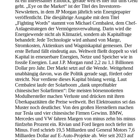
ist ein interessanter Einblick, gerade weil es hier nur ums Geld
geht. „Eye on the Market“ ist der Titel des Investoren-
Newsletters, in dem JP Morgan jährlich sein Energiepapier
veröffentlicht. Die diesjährige Ausgabe mit dem Titel
„Fighting Words” stammt von Michael Cembalest, dem Chef-
Anlagestrategen der Vermögensverwaltung. Darin wird die
Energiewende nicht als Klimaziel, sondern als Kapitalfrage
behandelt: Jede Technologie wird anhand von Marge,
Stromkosten, Aktienkurs und Wagniskapital gemessen. Der
erste Befund fällt eindeutig aus. Weltweit fließt doppelt so viel
Kapital in erneuerbare Energien, Netze und Speicher wie in
fossile Energien. Laut J.P. Morgan rund 2,2 zu 1,1 Billionen
Dollar pro Jahr. Der Markt setzt auf die Wende. Weitgehend
unabhängig davon, was die Politik gerade sagt, fördert oder
streicht. Nur verdiene dieses Kapital bislang wenig. Laut
Cembalest laufe der Solarboom „dank unprofitabler
chinesischer Solarfirmen“: Die meisten börsennotierten
Modulhersteller machen Verluste und drücken mit ihren
Überkapazitäten die Preise weltweit. Bei Elektroautos sei das
Muster noch deutlicher. Von den großen Herstellern machen
nur Tesla und vier chinesische Firmen Gewinn. BMW,
Mercedes und VW fahren Margen von minus zehn bis minus
fünfzehn Prozent ein. Rivian und Ford liegen noch tiefer im
Minus. Ford schrieb 19,5 Milliarden und General Motors 7,6
Milliarden Dollar auf E-Auto-Projekte ab. Wer seit 2023 auf