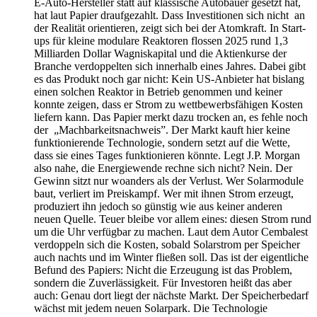
E-Auto-Hersteller statt auf klassische Autobauer gesetzt hat,
hat laut Papier draufgezahlt. Dass Investitionen sich nicht an
der Realität orientieren, zeigt sich bei der Atomkraft. In Start-
ups für kleine modulare Reaktoren flossen 2025 rund 1,3
Milliarden Dollar Wagniskapital und die Aktienkurse der
Branche verdoppelten sich innerhalb eines Jahres. Dabei gibt
es das Produkt noch gar nicht: Kein US-Anbieter hat bislang
einen solchen Reaktor in Betrieb genommen und keiner
konnte zeigen, dass er Strom zu wettbewerbsfähigen Kosten
liefern kann. Das Papier merkt dazu trocken an, es fehle noch
der „Machbarkeitsnachweis”. Der Markt kauft hier keine
funktionierende Technologie, sondern setzt auf die Wette,
dass sie eines Tages funktionieren könnte. Legt J.P. Morgan
also nahe, die Energiewende rechne sich nicht? Nein. Der
Gewinn sitzt nur woanders als der Verlust. Wer Solarmodule
baut, verliert im Preiskampf. Wer mit ihnen Strom erzeugt,
produziert ihn jedoch so günstig wie aus keiner anderen
neuen Quelle. Teuer bleibe vor allem eines: diesen Strom rund
um die Uhr verfügbar zu machen. Laut dem Autor Cembalest
verdoppeln sich die Kosten, sobald Solarstrom per Speicher
auch nachts und im Winter fließen soll. Das ist der eigentliche
Befund des Papiers: Nicht die Erzeugung ist das Problem,
sondern die Zuverlässigkeit. Für Investoren heißt das aber
auch: Genau dort liegt der nächste Markt. Der Speicherbedarf
wächst mit jedem neuen Solarpark. Die Technologie