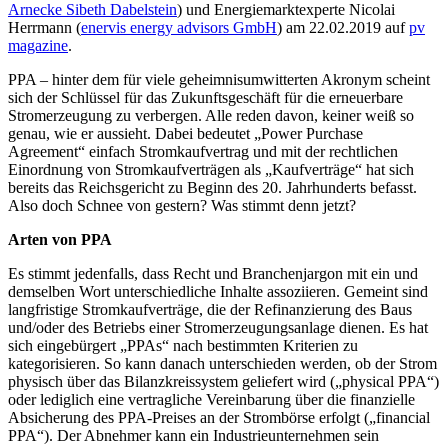
Arnecke Sibeth Dabelstein
) und Energiemarktexperte Nicolai
Herrmann (
enervis energy advisors GmbH
) am
22.02.2019
auf
pv
magazine
.
PPA – hinter dem für viele geheimnisumwitterten Akronym scheint
sich der Schlüssel für das Zukunftsgeschäft für die erneuerbare
Stromerzeugung zu verbergen. Alle reden davon, keiner weiß so
genau, wie er aussieht. Dabei bedeutet „Power Purchase
Agreement“ einfach Stromkaufvertrag und mit der rechtlichen
Einordnung von Stromkaufverträgen als „Kaufverträge“ hat sich
bereits das Reichsgericht zu Beginn des 20. Jahrhunderts befasst.
Also doch Schnee von gestern? Was stimmt denn jetzt?
Arten von PPA
Es stimmt jedenfalls, dass Recht und Branchenjargon mit ein und
demselben Wort unterschiedliche Inhalte assoziieren. Gemeint sind
langfristige Stromkaufverträge, die der Refinanzierung des Baus
und/oder des Betriebs einer Stromerzeugungsanlage dienen. Es hat
sich eingebürgert „PPAs“ nach bestimmten Kriterien zu
kategorisieren. So kann danach unterschieden werden, ob der Strom
physisch über das Bilanzkreissystem geliefert wird („physical PPA“)
oder lediglich eine vertragliche Vereinbarung über die finanzielle
Absicherung des PPA-Preises an der Strombörse erfolgt („financial
PPA“). Der Abnehmer kann ein Industrieunternehmen sein