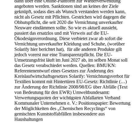
dann über eine Online-Plattform zur Wiederverwendung
angeboten werden. Sanktionen sind an keines der Ziele
geknüpft, sodass dies als Wunsch verstanden werden kann,
nicht als Gesetz mit Pflichten. Gestrichen wird dagegen die
Obhutspflicht, die seit 2020 die Vernichtung unverkaufter
Neuware eindämmen sollte. So wie es aktuell aussieht,
passiert das ersatzlos und mit Verweis auf die EU-
Ökodesignverordnung. Diese verbietet zwar ab sofort die
Vernichtung unverkaufter Kleidung und Schuhe, (worüber
Solarify hier berichtet hat), für alle anderen Produkte gilt
jedoch vorerst nur eine Transparenzpflicht. Die EU-
Umsetzungsfrist läuft im Juni 2027 ab, im selben Monat soll
das Gesetz verabschiedet werden. Quellen: BMUKN:
Referentenentwurf eines Gesetzes zur Änderung des
Kreislaufwirtschaftsgesetzes Solarify: Vernichtungsverbot für
Textilien kommt mit Hintertüren EU-Gesetz: Richtlinie (…)
zur Änderung der Richtlinie 2008/98/EG über Abfälle (Text
von Bedeutung für den EWR) Umweltbundesamt:
Verwertungsquoten der wichtigsten Abfallarten Verband
Kommunaler Unternehmen e. V.: Positionspapier: Bewertung
der Möglichkeiten des „Chemischen Recyclings“ von
gemischten Kunststoffabfällen insbesondere aus
Haushaltungen