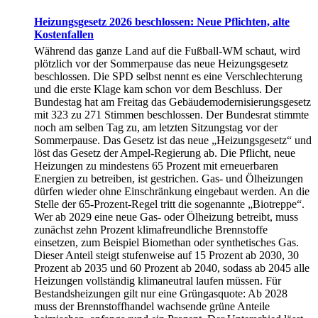
Heizungsgesetz 2026 beschlossen: Neue Pflichten, alte
Kostenfallen
Während das ganze Land auf die Fußball-WM schaut, wird
plötzlich vor der Sommerpause das neue Heizungsgesetz
beschlossen. Die SPD selbst nennt es eine Verschlechterung
und die erste Klage kam schon vor dem Beschluss. Der
Bundestag hat am Freitag das Gebäudemodernisierungsgesetz
mit 323 zu 271 Stimmen beschlossen. Der Bundesrat stimmte
noch am selben Tag zu, am letzten Sitzungstag vor der
Sommerpause. Das Gesetz ist das neue „Heizungsgesetz“ und
löst das Gesetz der Ampel-Regierung ab. Die Pflicht, neue
Heizungen zu mindestens 65 Prozent mit erneuerbaren
Energien zu betreiben, ist gestrichen. Gas- und Ölheizungen
dürfen wieder ohne Einschränkung eingebaut werden. An die
Stelle der 65-Prozent-Regel tritt die sogenannte „Biotreppe“.
Wer ab 2029 eine neue Gas- oder Ölheizung betreibt, muss
zunächst zehn Prozent klimafreundliche Brennstoffe
einsetzen, zum Beispiel Biomethan oder synthetisches Gas.
Dieser Anteil steigt stufenweise auf 15 Prozent ab 2030, 30
Prozent ab 2035 und 60 Prozent ab 2040, sodass ab 2045 alle
Heizungen vollständig klimaneutral laufen müssen. Für
Bestandsheizungen gilt nur eine Grüngasquote: Ab 2028
muss der Brennstoffhandel wachsende grüne Anteile