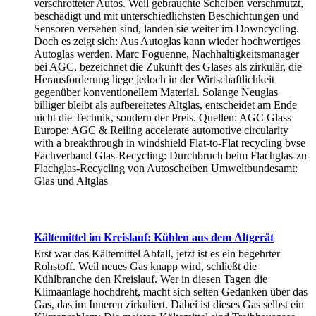
verschrotteter Autos. Weil gebrauchte Scheiben verschmutzt,
beschädigt und mit unterschiedlichsten Beschichtungen und
Sensoren versehen sind, landen sie weiter im Downcycling.
Doch es zeigt sich: Aus Autoglas kann wieder hochwertiges
Autoglas werden. Marc Foguenne, Nachhaltigkeitsmanager
bei AGC, bezeichnet die Zukunft des Glases als zirkulär, die
Herausforderung liege jedoch in der Wirtschaftlichkeit
gegenüber konventionellem Material. Solange Neuglas
billiger bleibt als aufbereitetes Altglas, entscheidet am Ende
nicht die Technik, sondern der Preis. Quellen: AGC Glass
Europe: AGC & Reiling accelerate automotive circularity
with a breakthrough in windshield Flat-to-Flat recycling bvse
Fachverband Glas-Recycling: Durchbruch beim Flachglas-zu-
Flachglas-Recycling von Autoscheiben Umweltbundesamt:
Glas und Altglas
Kältemittel im Kreislauf: Kühlen aus dem Altgerät
Erst war das Kältemittel Abfall, jetzt ist es ein begehrter
Rohstoff. Weil neues Gas knapp wird, schließt die
Kühlbranche den Kreislauf. Wer in diesen Tagen die
Klimaanlage hochdreht, macht sich selten Gedanken über das
Gas, das im Inneren zirkuliert. Dabei ist dieses Gas selbst ein