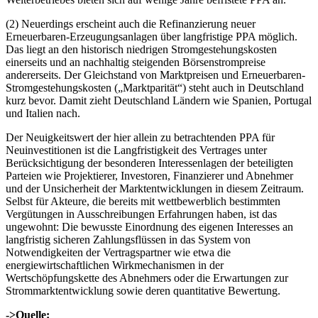
(2) Neuerdings erscheint auch die Refinanzierung neuer
Erneuerbaren-Erzeugungsanlagen über langfristige PPA möglich.
Das liegt an den historisch niedrigen Stromgestehungskosten
einerseits und an nachhaltig steigenden Börsenstrompreise
andererseits. Der Gleichstand von Marktpreisen und Erneuerbaren-
Stromgestehungskosten („Marktparität“) steht auch in Deutschland
kurz bevor. Damit zieht Deutschland Ländern wie Spanien, Portugal
und Italien nach.
Der Neuigkeitswert der hier allein zu betrachtenden PPA für
Neuinvestitionen ist die Langfristigkeit des Vertrages unter
Berücksichtigung der besonderen Interessenlagen der beteiligten
Parteien wie Projektierer, Investoren, Finanzierer und Abnehmer
und der Unsicherheit der Marktentwicklungen in diesem Zeitraum.
Selbst für Akteure, die bereits mit wettbewerblich bestimmten
Vergütungen in Ausschreibungen Erfahrungen haben, ist das
ungewohnt: Die bewusste Einordnung des eigenen Interesses an
langfristig sicheren Zahlungsflüssen in das System von
Notwendigkeiten der Vertragspartner wie etwa die
energiewirtschaftlichen Wirkmechanismen in der
Wertschöpfungskette des Abnehmers oder die Erwartungen zur
Strommarktentwicklung sowie deren quantitative Bewertung.
->Quelle: