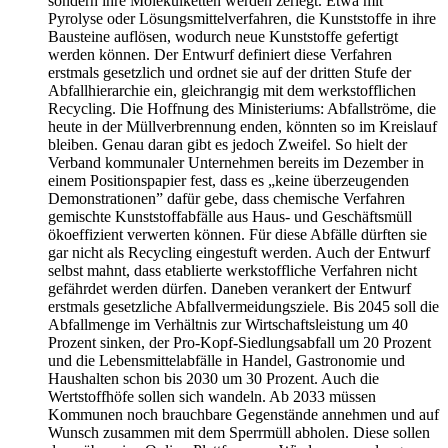
sondern ihre Molekülketten werden zerlegt. Etwa mit
Pyrolyse oder Lösungsmittelverfahren, die Kunststoffe in ihre
Bausteine auflösen, wodurch neue Kunststoffe gefertigt
werden können. Der Entwurf definiert diese Verfahren
erstmals gesetzlich und ordnet sie auf der dritten Stufe der
Abfallhierarchie ein, gleichrangig mit dem werkstofflichen
Recycling. Die Hoffnung des Ministeriums: Abfallströme, die
heute in der Müllverbrennung enden, könnten so im Kreislauf
bleiben. Genau daran gibt es jedoch Zweifel. So hielt der
Verband kommunaler Unternehmen bereits im Dezember in
einem Positionspapier fest, dass es „keine überzeugenden
Demonstrationen” dafür gebe, dass chemische Verfahren
gemischte Kunststoffabfälle aus Haus- und Geschäftsmüll
ökoeffizient verwerten können. Für diese Abfälle dürften sie
gar nicht als Recycling eingestuft werden. Auch der Entwurf
selbst mahnt, dass etablierte werkstoffliche Verfahren nicht
gefährdet werden dürfen. Daneben verankert der Entwurf
erstmals gesetzliche Abfallvermeidungsziele. Bis 2045 soll die
Abfallmenge im Verhältnis zur Wirtschaftsleistung um 40
Prozent sinken, der Pro-Kopf-Siedlungsabfall um 20 Prozent
und die Lebensmittelabfälle in Handel, Gastronomie und
Haushalten schon bis 2030 um 30 Prozent. Auch die
Wertstoffhöfe sollen sich wandeln. Ab 2033 müssen
Kommunen noch brauchbare Gegenstände annehmen und auf
Wunsch zusammen mit dem Sperrmüll abholen. Diese sollen