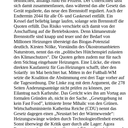
beimischen, anfangs rund ein Prozent. Der Unterschied lässt
sich damit zusammenfassen, dass während das alte Gesetz das
Gerät regulierte, das neue den Brennstoff reguliert. Auch der
Endtermin 2044 für alle Öl- und Gaskessel entfällt. Ein
Kessel darf beliebig lange laufen, solange sein Brennstoff die
Quoten erfüllt. Das Risiko verschiebt sich damit von der
Anschaffung auf die Betriebskosten. Denn klimaneutrale
Brennstoffe sind knapp und teuer und der Bedarf von
Millionen Heizungen übersteigt das Biogas-Potenzial
deutlich. Kirsten Nölke, Vorständin des Ökostromanbieters
Naturstrom, nennt das ein „politisches Hütchenspiel zulasten
des Klimaschutzes“. Die Quoten gelten zudem nur für nach
dem Stichtag eingebaute Heizungen. Eine Lücke, die einen
direkten Kaufanreiz für Gas-Heizungen schafft, über den
Solarify im Mai berichtet hat. Mitten in der Fußball-WM
setzte die Koalition die Abstimmung erst drei Tage vorher auf
die Tagesordnung. Die Linke zog mit dem Argument, die 278
Seiten Änderungsanträge nicht prüfen zu können, per
Eilantrag nach Karlsruhe. Das Gericht wies ihn am Vortag aus
formalen Gründen ab, nicht in der Sache. „Gesetzgebung ist
kein Fast Food”, kritisierte Irene Mihalic von den Grünen.
Wirtschaftsministerin Katherina Reiche (CDU) nennt das
Gesetz dagegen einen „Neustart bei der Wärmewende“:
Heizungszwänge würden durch Technologieoffenheit ersetzt.
Sonst überwiegt die Kritik quer durch alle Lager: Agora