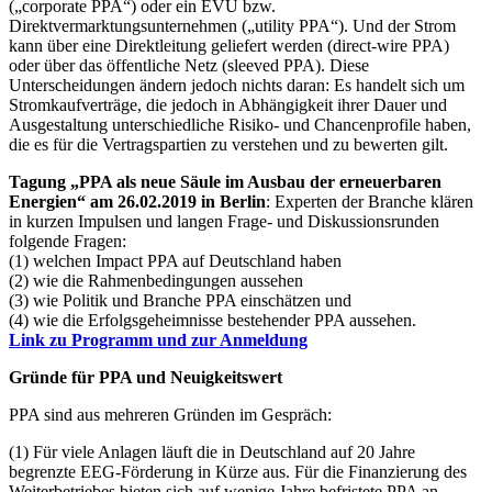
(„corporate PPA“) oder ein EVU bzw.
Direktvermarktungsunternehmen („utility PPA“). Und der Strom
kann über eine Direktleitung geliefert werden (direct-wire PPA)
oder über das öffentliche Netz (sleeved PPA). Diese
Unterscheidungen ändern jedoch nichts daran: Es handelt sich um
Stromkaufverträge, die jedoch in Abhängigkeit ihrer Dauer und
Ausgestaltung unterschiedliche Risiko- und Chancenprofile haben,
die es für die Vertragspartien zu verstehen und zu bewerten gilt.
Tagung „PPA als neue Säule im Ausbau der erneuerbaren
Energien“ am 26.02.2019 in Berlin
: Experten der Branche klären
in kurzen Impulsen und langen Frage- und Diskussionsrunden
folgende Fragen:
(1) welchen Impact PPA auf Deutschland haben
(2) wie die Rahmenbedingungen aussehen
(3) wie Politik und Branche PPA einschätzen und
(4) wie die Erfolgsgeheimnisse bestehender PPA aussehen.
Link zu Programm und zur Anmeldung
Gründe für PPA und Neuigkeitswert
PPA sind aus mehreren Gründen im Gespräch:
(1) Für viele Anlagen läuft die in Deutschland auf 20 Jahre
begrenzte EEG-Förderung in Kürze aus. Für die Finanzierung des
Weiterbetriebes bieten sich auf wenige Jahre befristete PPA an.