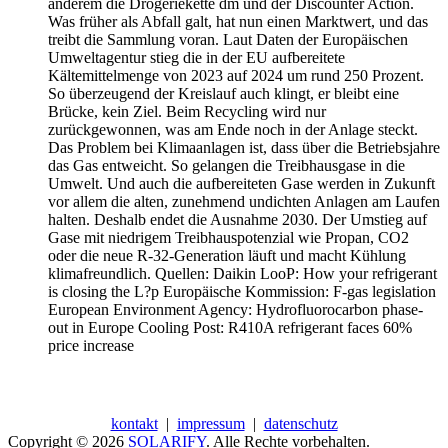
anderem die Drogeriekette dm und der Discounter Action.
Was früher als Abfall galt, hat nun einen Marktwert, und das
treibt die Sammlung voran. Laut Daten der Europäischen
Umweltagentur stieg die in der EU aufbereitete
Kältemittelmenge von 2023 auf 2024 um rund 250 Prozent.
So überzeugend der Kreislauf auch klingt, er bleibt eine
Brücke, kein Ziel. Beim Recycling wird nur
zurückgewonnen, was am Ende noch in der Anlage steckt.
Das Problem bei Klimaanlagen ist, dass über die Betriebsjahre
das Gas entweicht. So gelangen die Treibhausgase in die
Umwelt. Und auch die aufbereiteten Gase werden in Zukunft
vor allem die alten, zunehmend undichten Anlagen am Laufen
halten. Deshalb endet die Ausnahme 2030. Der Umstieg auf
Gase mit niedrigem Treibhauspotenzial wie Propan, CO2
oder die neue R-32-Generation läuft und macht Kühlung
klimafreundlich. Quellen: Daikin LooP: How your refrigerant
is closing the L?p Europäische Kommission: F-gas legislation
European Environment Agency: Hydrofluorocarbon phase-
out in Europe Cooling Post: R410A refrigerant faces 60%
price increase
kontakt
|
impressum
|
datenschutz
Copyright © 2026
SOLARIFY
. Alle Rechte vorbehalten.