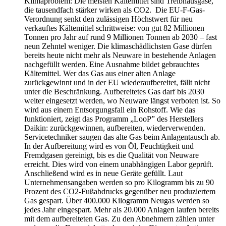
Klimaproblem: Die meisten Kältemittel sind Treibhausgase,
die tausendfach stärker wirken als CO2. Die EU-F-Gas-
Verordnung senkt den zulässigen Höchstwert für neu
verkauftes Kältemittel schrittweise: von gut 82 Millionen
Tonnen pro Jahr auf rund 9 Millionen Tonnen ab 2030 – fast
neun Zehntel weniger. Die klimaschädlichsten Gase dürfen
bereits heute nicht mehr als Neuware in bestehende Anlagen
nachgefüllt werden. Eine Ausnahme bildet gebrauchtes
Kältemittel. Wer das Gas aus einer alten Anlage
zurückgewinnt und in der EU wiederaufbereitet, fällt nicht
unter die Beschränkung. Aufbereitetes Gas darf bis 2030
weiter eingesetzt werden, wo Neuware längst verboten ist. So
wird aus einem Entsorgungsfall ein Rohstoff. Wie das
funktioniert, zeigt das Programm „LooP” des Herstellers
Daikin: zurückgewinnen, aufbereiten, wiederverwenden.
Servicetechniker saugen das alte Gas beim Anlagentausch ab.
In der Aufbereitung wird es von Öl, Feuchtigkeit und
Fremdgasen gereinigt, bis es die Qualität von Neuware
erreicht. Dies wird von einem unabhängigen Labor geprüft.
Anschließend wird es in neue Geräte gefüllt. Laut
Unternehmensangaben werden so pro Kilogramm bis zu 90
Prozent des CO2-Fußabdrucks gegenüber neu produziertem
Gas gespart. Über 400.000 Kilogramm Neugas werden so
jedes Jahr eingespart. Mehr als 20.000 Anlagen laufen bereits
mit dem aufbereiteten Gas. Zu den Abnehmern zählen unter