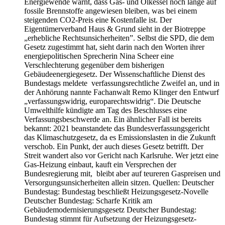
Energiewende warnt, dass Gas- und Ölkessel noch lange auf
fossile Brennstoffe angewiesen bleiben, was bei einem
steigenden CO2-Preis eine Kostenfalle ist. Der
Eigentümerverband Haus & Grund sieht in der Biotreppe
„erhebliche Rechtsunsicherheiten”. Selbst die SPD, die dem
Gesetz zugestimmt hat, sieht darin nach den Worten ihrer
energiepolitischen Sprecherin Nina Scheer eine
Verschlechterung gegenüber dem bisherigen
Gebäudeenergiegesetz. Der Wissenschaftliche Dienst des
Bundestags meldete verfassungsrechtliche Zweifel an, und in
der Anhörung nannte Fachanwalt Remo Klinger den Entwurf
„verfassungswidrig, europarechtswidrig“. Die Deutsche
Umwelthilfe kündigte am Tag des Beschlusses eine
Verfassungsbeschwerde an. Ein ähnlicher Fall ist bereits
bekannt: 2021 beanstandete das Bundesverfassungsgericht
das Klimaschutzgesetz, da es Emissionslasten in die Zukunft
verschob. Ein Punkt, der auch dieses Gesetz betrifft. Der
Streit wandert also vor Gericht nach Karlsruhe. Wer jetzt eine
Gas-Heizung einbaut, kauft ein Versprechen der
Bundesregierung mit, bleibt aber auf teureren Gaspreisen und
Versorgungsunsicherheiten allein sitzen. Quellen: Deutscher
Bundestag: Bundestag beschließt Heizungsgesetz-Novelle
Deutscher Bundestag: Scharfe Kritik am
Gebäudemodernisierungsgesetz Deutscher Bundestag:
Bundestag stimmt für Aufsetzung der Heizungsgesetz-