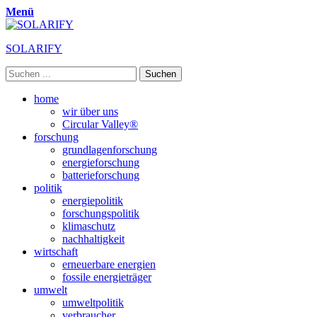
Menü
SOLARIFY
Suchen
nach:
Primäres
Zum
home
Inhalt
wir über uns
Menü
springen
Circular Valley®
forschung
grundlagenforschung
energieforschung
batterieforschung
politik
energiepolitik
forschungspolitik
klimaschutz
nachhaltigkeit
wirtschaft
erneuerbare energien
fossile energieträger
umwelt
umweltpolitik
verbraucher