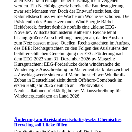
alten EEG kein einziger neuer Zuschlag mehr vergeben
werden. Ein Nachfolgegesetz bereitet die Bundesregierung
zwar seit Monaten vor. Doch der Entwurf steckt fest, der
Kabinettsbeschluss wurde Woche um Woche verschoben. Die
Präsidentin des Bundesverbands WindEnergie Bärbel
Heidebroek. fordert deshalb notfalls eine „kleine EEG-
Novelle”. Wirtschaftsministerin Katherina Reiche lehnt
bislang größere Ausschreibungsmengen ab, da der Ausbau
zum Netz passen müsse. Quellen: Rechtsgutachten im Auftrag
des BEE: Rechtsgutachten zu den Folgen des Auslaufens der
beihilferechtlichen Genehmigung der EEG-Förderung nach
dem EEG 2023 zum 31. Dezember 2026 pv Magazin:
Kurzgutachten: EEG-Förderlücke droht windbranche.de:
Windenergie-Ausschreibung im Mai erneut stark überzeichnet
– Zuschlagswerte sinken auf Mehrjahrestief iwr: Windkraft-
Zubau in Deutschland zieht durch Offshore-Comeback im
ersten Halbjahr 2026 deutlich an – Photovoltaik-
Neuinstallationen rückläufig bdew: Maiausschreibung für
Windenergieanlagen an Land 2026
Änderung am Kreislaufwirtschaftsgesetz: Chemisches
Recycling soll Lücke füllen
Der Streit um die Kreislaufwirtschaft läuft. Das