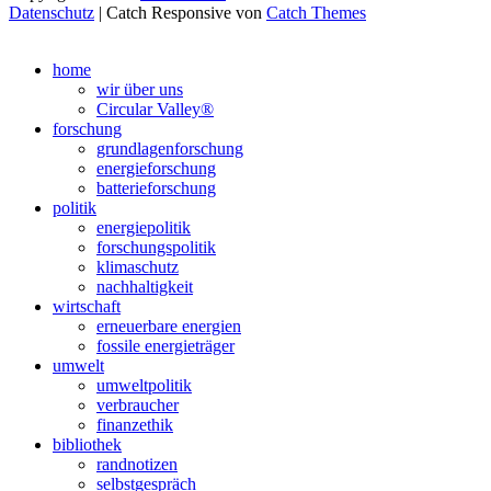
Datenschutz
| Catch Responsive von
Catch Themes
Nach
oben
home
scrollen
wir über uns
Circular Valley®
forschung
grundlagenforschung
energieforschung
batterieforschung
politik
energiepolitik
forschungspolitik
klimaschutz
nachhaltigkeit
wirtschaft
erneuerbare energien
fossile energieträger
umwelt
umweltpolitik
verbraucher
finanzethik
bibliothek
randnotizen
selbstgespräch