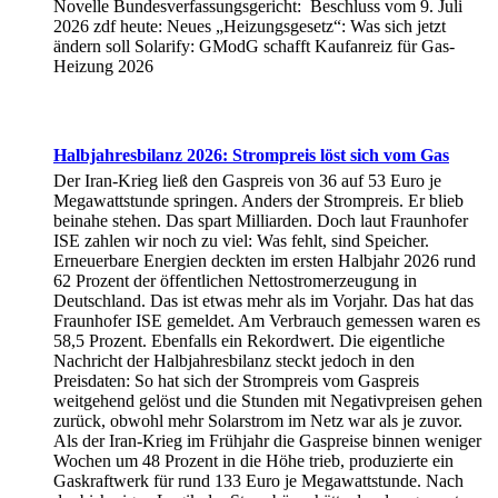
Novelle Bundesverfassungsgericht: Beschluss vom 9. Juli
2026 zdf heute: Neues „Heizungsgesetz“: Was sich jetzt
ändern soll Solarify: GModG schafft Kaufanreiz für Gas-
Heizung 2026
Halbjahresbilanz 2026: Strompreis löst sich vom Gas
Der Iran-Krieg ließ den Gaspreis von 36 auf 53 Euro je
Megawattstunde springen. Anders der Strompreis. Er blieb
beinahe stehen. Das spart Milliarden. Doch laut Fraunhofer
ISE zahlen wir noch zu viel: Was fehlt, sind Speicher.
Erneuerbare Energien deckten im ersten Halbjahr 2026 rund
62 Prozent der öffentlichen Nettostromerzeugung in
Deutschland. Das ist etwas mehr als im Vorjahr. Das hat das
Fraunhofer ISE gemeldet. Am Verbrauch gemessen waren es
58,5 Prozent. Ebenfalls ein Rekordwert. Die eigentliche
Nachricht der Halbjahresbilanz steckt jedoch in den
Preisdaten: So hat sich der Strompreis vom Gaspreis
weitgehend gelöst und die Stunden mit Negativpreisen gehen
zurück, obwohl mehr Solarstrom im Netz war als je zuvor.
Als der Iran-Krieg im Frühjahr die Gaspreise binnen weniger
Wochen um 48 Prozent in die Höhe trieb, produzierte ein
Gaskraftwerk für rund 133 Euro je Megawattstunde. Nach