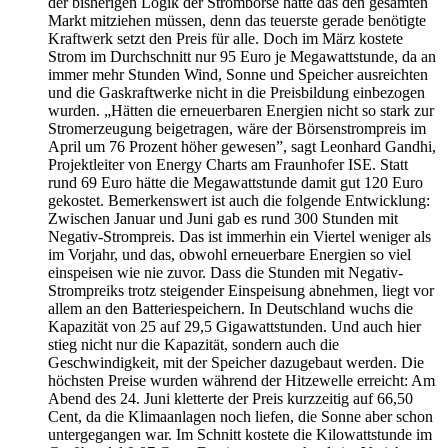
der bisherigen Logik der Strombörse hätte das den gesamten
Markt mitziehen müssen, denn das teuerste gerade benötigte
Kraftwerk setzt den Preis für alle. Doch im März kostete
Strom im Durchschnitt nur 95 Euro je Megawattstunde, da an
immer mehr Stunden Wind, Sonne und Speicher ausreichten
und die Gaskraftwerke nicht in die Preisbildung einbezogen
wurden. „Hätten die erneuerbaren Energien nicht so stark zur
Stromerzeugung beigetragen, wäre der Börsenstrompreis im
April um 76 Prozent höher gewesen”, sagt Leonhard Gandhi,
Projektleiter von Energy Charts am Fraunhofer ISE. Statt
rund 69 Euro hätte die Megawattstunde damit gut 120 Euro
gekostet. Bemerkenswert ist auch die folgende Entwicklung:
Zwischen Januar und Juni gab es rund 300 Stunden mit
Negativ-Strompreis. Das ist immerhin ein Viertel weniger als
im Vorjahr, und das, obwohl erneuerbare Energien so viel
einspeisen wie nie zuvor. Dass die Stunden mit Negativ-
Strompreiks trotz steigender Einspeisung abnehmen, liegt vor
allem an den Batteriespeichern. In Deutschland wuchs die
Kapazität von 25 auf 29,5 Gigawattstunden. Und auch hier
stieg nicht nur die Kapazität, sondern auch die
Geschwindigkeit, mit der Speicher dazugebaut werden. Die
höchsten Preise wurden während der Hitzewelle erreicht: Am
Abend des 24. Juni kletterte der Preis kurzzeitig auf 66,50
Cent, da die Klimaanlagen noch liefen, die Sonne aber schon
untergegangen war. Im Schnitt kostete die Kilowattstunde im