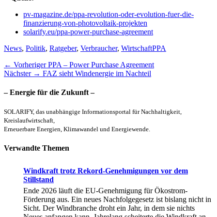
pv-magazine.de/ppa-revolution-oder-evolution-fuer-die-
finanzierung-von-photovoltaik-projekten
solarify.eu/ppa-power-purchase-agreement
Kategorien
Schlagworte
News
,
Politik
,
Ratgeber
,
Verbraucher
,
Wirtschaft
PPA
Beitragsnavigation
Vorheriger
← Vorheriger
PPA – Power Purchase Agreement
Nächster
Beitrag:
Nächster →
FAZ sieht Windenergie im Nachteil
Beitrag:
– Energie für die Zukunft –
SOLARIFY, das unabhängige Informationsportal für Nachhaltigkeit,
Kreislaufwirtschaft,
Erneuerbare Energien, Klimawandel und Energiewende.
Verwandte Themen
Windkraft trotz Rekord-Genehmigungen vor dem
Stillstand
Ende 2026 läuft die EU-Genehmigung für Ökostrom-
Förderung aus. Ein neues Nachfolgegesetz ist bislang nicht in
Sicht. Der Windbranche droht ein Jahr, in dem sie nichts
Neues anfangen kann. Jahrelang scheiterte die Windkraft an