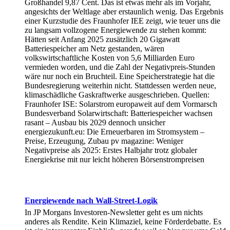
Großhandel 9,87 Cent. Das ist etwas mehr als im Vorjahr,
angesichts der Weltlage aber erstaunlich wenig. Das Ergebnis
einer Kurzstudie des Fraunhofer IEE zeigt, wie teuer uns die
zu langsam vollzogene Energiewende zu stehen kommt:
Hätten seit Anfang 2025 zusätzlich 20 Gigawatt
Batteriespeicher am Netz gestanden, wären
volkswirtschaftliche Kosten von 5,6 Milliarden Euro
vermieden worden, und die Zahl der Negativpreis-Stunden
wäre nur noch ein Bruchteil. Eine Speicherstrategie hat die
Bundesregierung weiterhin nicht. Stattdessen werden neue,
klimaschädliche Gaskraftwerke ausgeschrieben. Quellen:
Fraunhofer ISE: Solarstrom europaweit auf dem Vormarsch
Bundesverband Solarwirtschaft: Batteriespeicher wachsen
rasant – Ausbau bis 2029 dennoch unsicher
energiezukunft.eu: Die Erneuerbaren im Stromsystem –
Preise, Erzeugung, Zubau pv magazine: Weniger
Negativpreise als 2025: Erstes Halbjahr trotz globaler
Energiekrise mit nur leicht höheren Börsenstrompreisen
Energiewende nach Wall-Street-Logik
In JP Morgans Investoren-Newsletter geht es um nichts
anderes als Rendite. Kein Klimaziel, keine Förderdebatte. Es