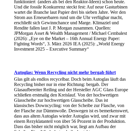
funktioniert (anders als bei den Reaktor-Ideen) schon heute.
Und die fossile Konkurrenz steckt fest: Auf neue Gasturbinen
wartet die Branche laut Papier drei bis sieben Jahre. Wer den
Strom aus Erneuerbaren rund um die Uhr verfügbar macht,
erschließt sich Gewinnchance und Marge. Klimaziel und
Rendite fallen laut J. P. Morgan zusammen. Quellen:
JPMorgan Asset & Wealth Management / Michael Cembalest
(2026): „Eye on the Market – 16th Annual Energy Paper:
Fighting Words“, 3. März 2026 IEA (2025): „World Energy
Investment 2025 – Executive Summary“
Autoglas: Wenn Recycling nicht mehr bergab führt
Glas gilt als endlos recycelbar. Doch beim Autoglas läuft das
Recycling bisher nur in eine Richtung: bergab. Der
Glasaufbereiter Reiling und der Hersteller AGC Glass Europe
schließen erstmalig den Kreislauf. Von der hochwertigen
Glasscheibe zur hochwertigen Glasscheibe. Das ist
klassisches Downcycling: von der Scheibe zur Flasche, von
der Flasche zur Dämmwolle. Deswegen ist es bemerkenswert,
dass aus altem Autoglas wieder Autoglas wird, und zwar mit
einem Rezyklatanteil von über 56 Prozent in der Produktion.
Dass das bisher nicht möglich war, liegt am Aufbau der