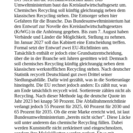
Umweltministerium baut das Kreislaufwirtschaftsgesetz um.
Chemisches Recycling soll künftig gleichrangig neben dem
klassischen Recycling stehen. Die Entsorger sehen hier
Gefahren für die Branche. Das Bundesumweltministerium hat
den Entwurf zur Novelle des Kreislaufwirtschaftsgesetzes
(KrWG) in die Anhörung gegeben. Bis zum 7. August haben
Verbände und Länder die Möglichkeit, Stellung zu nehmen.
Im Januar 2027 soll das Kabinett eine Entscheidung treffen.
Formal setzt der Entwurf zwei EU-Richtlinien um.
Tatsächlich enthält er jedoch eine Grundsatzentscheidung,
über die in der Branche seit Jahren gestritten wird: Demnach
soll chemisches Recycling künftig gleichrangig neben dem
klassischen werkstofflichen Recycling stehen. Nach deutscher
Statistik recycelt Deutschland gut zwei Drittel seiner
Siedlungsabfälle. Dafür wird gezählt, was in die Sortieranlage
hineingeht. Die EU rechnet jedoch anders: Es zählt nur, was
am Ende tatsächlich recycelt wird. Sortierreste zählen nicht als
Recycling. Nach dieser Methode lag die deutsche Quote im
Jahr 2023 bei knapp 50 Prozent. Die Abfallrahmenrichtlinie
verlangt jedoch 55 Prozent für 2025, 60 Prozent für 2030 und
65 Prozent für 2035. Ob die erste Marke erreicht wird, ist laut
Bundesumweltministerium „bereits nicht sicher”. Diese Lücke
soll unter anderem das chemische Recycling füllen. Dabei
werden Kunststoffe nicht zerkleinert und eingeschmolzen,