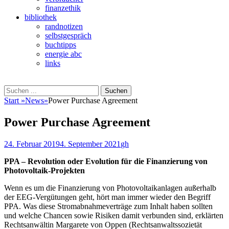
finanzethik
bibliothek
randnotizen
selbstgespräch
buchtipps
energie abc
links
Suchen
Suchen
nach:
Start
»
News
»
Power Purchase Agreement
Power Purchase Agreement
Veröffentlicht
Autor
24. Februar 2019
4. September 2021
gh
am
PPA – Revolution oder Evolution für die Finanzierung von
Photovoltaik-Projekten
Wenn es um die Finanzierung von Photovoltaikanlagen außerhalb
der EEG-Vergütungen geht, hört man immer wieder den Begriff
PPA. Was diese Stromabnahmeverträge zum Inhalt haben sollten
und welche Chancen sowie Risiken damit verbunden sind, erklärten
Rechtsanwältin Margarete von Oppen (
Rechtsanwaltssozietät