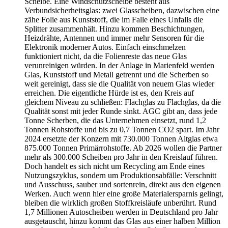
Scheibe. Eine Windschutzscheibe besteht aus
Verbundsicherheitsglas: zwei Glasscheiben, dazwischen eine
zähe Folie aus Kunststoff, die im Falle eines Unfalls die
Splitter zusammenhält. Hinzu kommen Beschichtungen,
Heizdrähte, Antennen und immer mehr Sensoren für die
Elektronik moderner Autos. Einfach einschmelzen
funktioniert nicht, da die Folienreste das neue Glas
verunreinigen würden. In der Anlage in Marienfeld werden
Glas, Kunststoff und Metall getrennt und die Scherben so
weit gereinigt, dass sie die Qualität von neuem Glas wieder
erreichen. Die eigentliche Hürde ist es, den Kreis auf
gleichem Niveau zu schließen: Flachglas zu Flachglas, da die
Qualität sonst mit jeder Runde sinkt. AGC gibt an, dass jede
Tonne Scherben, die das Unternehmen einsetzt, rund 1,2
Tonnen Rohstoffe und bis zu 0,7 Tonnen CO2 spart. Im Jahr
2024 ersetzte der Konzern mit 730.000 Tonnen Altglas etwa
875.000 Tonnen Primärrohstoffe. Ab 2026 wollen die Partner
mehr als 300.000 Scheiben pro Jahr in den Kreislauf führen.
Doch handelt es sich nicht um Recycling am Ende eines
Nutzungszyklus, sondern um Produktionsabfälle: Verschnitt
und Ausschuss, sauber und sortenrein, direkt aus den eigenen
Werken. Auch wenn hier eine große Materialersparnis gelingt,
bleiben die wirklich großen Stoffkreisläufe unberührt. Rund
1,7 Millionen Autoscheiben werden in Deutschland pro Jahr
ausgetauscht, hinzu kommt das Glas aus einer halben Million