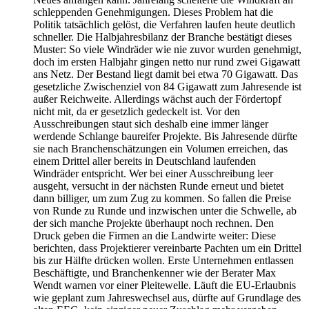
schleppenden Genehmigungen. Dieses Problem hat die
Politik tatsächlich gelöst, die Verfahren laufen heute deutlich
schneller. Die Halbjahresbilanz der Branche bestätigt dieses
Muster: So viele Windräder wie nie zuvor wurden genehmigt,
doch im ersten Halbjahr gingen netto nur rund zwei Gigawatt
ans Netz. Der Bestand liegt damit bei etwa 70 Gigawatt. Das
gesetzliche Zwischenziel von 84 Gigawatt zum Jahresende ist
außer Reichweite. Allerdings wächst auch der Fördertopf
nicht mit, da er gesetzlich gedeckelt ist. Vor den
Ausschreibungen staut sich deshalb eine immer länger
werdende Schlange baureifer Projekte. Bis Jahresende dürfte
sie nach Branchenschätzungen ein Volumen erreichen, das
einem Drittel aller bereits in Deutschland laufenden
Windräder entspricht. Wer bei einer Ausschreibung leer
ausgeht, versucht in der nächsten Runde erneut und bietet
dann billiger, um zum Zug zu kommen. So fallen die Preise
von Runde zu Runde und inzwischen unter die Schwelle, ab
der sich manche Projekte überhaupt noch rechnen. Den
Druck geben die Firmen an die Landwirte weiter: Diese
berichten, dass Projektierer vereinbarte Pachten um ein Drittel
bis zur Hälfte drücken wollen. Erste Unternehmen entlassen
Beschäftigte, und Branchenkenner wie der Berater Max
Wendt warnen vor einer Pleitewelle. Läuft die EU-Erlaubnis
wie geplant zum Jahreswechsel aus, dürfte auf Grundlage des