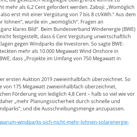
cht mehr als 6,2 Cent gefordert werden. Zaboji: „Womöglich
also erst mit einer Vergütung von 7 bis 8 ct/kWh.“ Aus dem
r lohnen“, wurde ein „womöglich“. Fragen an
 ganz klares Bild“. Beim Bundesverband Windenergie (BWE)
icht festgestellt, dass 6 Cent Vergütung unwirtschaftlich
 Klagen gegen Windparks die Investoren. So sagte BWE-
steckten mehr als 10.000 Megawatt Wind Onshore in
m BWE, dass „Projekte im Umfang von 750 Megawatt in
r ersten Auktion 2019 zweieinhalbfach überzeichnet. So
e von 175 Megawatt zweieinhalbfach überzeichnet,
chen Förderung von lediglich 4,8 Cent – halb so viel wie vor
 daher „mehr Planungssicherheit durch schnelle und
indparks“, und die Ausschreibungsmenge anzupassen.
/warum-windparks-sich-nicht-mehr-lohnen-solarenergie-