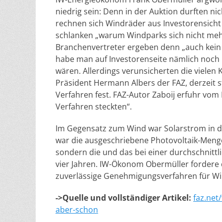
niedrig sein: Denn in der Auktion durften ni
rechnen sich Windräder aus Investorensicht 
schlanken „warum Windparks sich nicht meh
Branchenvertreter ergeben denn „auch kein
habe man auf Investorenseite nämlich noch n
wären. Allerdings verunsicherten die vielen
Präsident Hermann Albers der FAZ, derzeit 
Verfahren fest. FAZ-Autor Zaboij erfuhr vo
Verfahren steckten“.
Im Gegensatz zum Wind war Solarstrom in de
war die ausgeschriebene Photovoltaik-Meng
sondern die und das bei einer durchschnittli
vier Jahren. IW-Ökonom Obermüller fordere
zuverlässige Genehmigungsverfahren für W
->Quelle und vollständiger Artikel:
faz.net
aber-schon