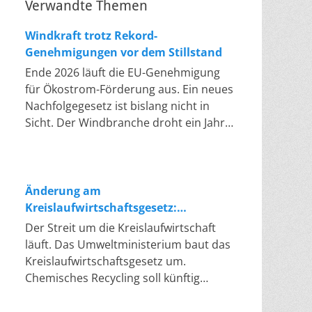
Verwandte Themen
Windkraft trotz Rekord-
Genehmigungen vor dem Stillstand
Ende 2026 läuft die EU-Genehmigung
für Ökostrom-Förderung aus. Ein neues
Nachfolgegesetz ist bislang nicht in
Sicht. Der Windbranche droht ein Jahr,
in dem sie nichts Neues anfangen kann.
Jahrelang scheiterte die Windkraft an
schleppenden Genehmigungen. Dieses
Problem hat die Politik tatsächlich
Änderung am
gelöst, die Verfahren laufen heute
Kreislaufwirtschaftsgesetz:
deutlich schneller. Die Halbjahresbilanz
Chemisches Recycling soll Lücke
Der Streit um die Kreislaufwirtschaft
der Branche bestätigt dieses Muster:
füllen
läuft. Das Umweltministerium baut das
So viele Windräder wie nie zuvor
Kreislaufwirtschaftsgesetz um.
wurden genehmigt, doch im ersten
Chemisches Recycling soll künftig
Halbjahr gingen netto nur rund zwei
gleichrangig neben dem klassischen
Gigawatt ans Netz. Der Bestand liegt
Recycling stehen. Die Entsorger sehen