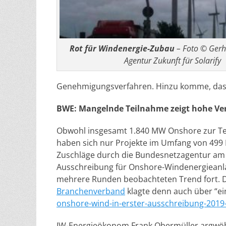
Rot für Windenergie-Zubau
– Foto © Ger
Agentur Zukunft für Solarify
Genehmigungsverfahren. Hinzu komme, das
BWE: Mangelnde Teilnahme zeigt hohe Ve
Obwohl insgesamt 1.840 MW Onshore zur Tei
haben sich nur Projekte im Umfang von 499 M
Zuschläge durch die Bundesnetzagentur am 
Ausschreibung für Onshore-Windenergieanla
mehrere Runden beobachteten Trend fort. D
Branchenverband
klagte denn auch über “ei
onshore-wind-in-erster-ausschreibung-2019
IW-Energieökonom Frank Obermüller argwöhnt