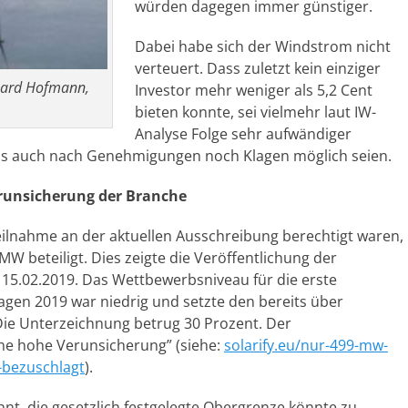
würden dagegen immer günstiger.
Dabei habe sich der Windstrom nicht
verteuert. Dass zuletzt kein einziger
hard Hofmann,
Investor mehr weniger als 5,2 Cent
bieten konnte, sei vielmehr laut IW-
Analyse Folge sehr aufwändiger
s auch nach Genehmigungen noch Klagen möglich seien.
runsicherung der Branche
lnahme an der aktuellen Ausschreibung berechtigt waren,
W beteiligt. Dies zeigte die Veröffentlichung der
15.02.2019. Das Wettbewerbsniveau für die erste
gen 2019 war niedrig und setzte den bereits über
ie Unterzeichnung betrug 30 Prozent. Der
ne hohe Verunsicherung” (siehe:
solarify.eu/nur-499-mw-
-bezuschlagt
).
, die gesetzlich festgelegte Obergrenze könnte zu