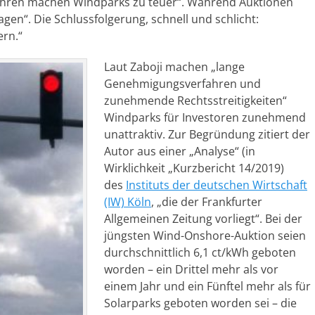
hren machen Windparks zu teuer“. Während Auktionen
agen“. Die Schlussfolgerung, schnell und schlicht:
ern.“
Laut Zaboji machen „lange
Genehmigungsverfahren und
zunehmende Rechtsstreitigkeiten“
Windparks für Investoren zunehmend
unattraktiv. Zur Begründung zitiert der
Autor aus einer „Analyse“ (in
Wirklichkeit „Kurzbericht 14/2019)
des
Instituts der deutschen Wirtschaft
(IW) Köln
, „die der Frankfurter
Allgemeinen Zeitung vorliegt“. Bei der
jüngsten Wind-Onshore-Auktion seien
durchschnittlich 6,1 ct/kWh geboten
worden – ein Drittel mehr als vor
einem Jahr und ein Fünftel mehr als für
Solarparks geboten worden sei – die