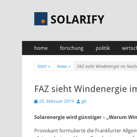
SOLARIFY
Primäres
Zum
home
forschung
politik
wirtsc
Inhalt
Menü
springen
Start
»
News
»
FAZ sieht Windenergie im Nacht
FAZ sieht Windenergie i
Veröffentlicht
Autor
25. Februar 2019
gh
am
Solarenergie wird günstiger – „Warum Wi
Provokant formulierte die Frankfurter Allgem