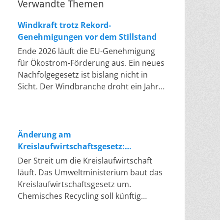
Verwandte Themen
Windkraft trotz Rekord-
Genehmigungen vor dem Stillstand
Ende 2026 läuft die EU-Genehmigung
für Ökostrom-Förderung aus. Ein neues
Nachfolgegesetz ist bislang nicht in
Sicht. Der Windbranche droht ein Jahr,
in dem sie nichts Neues anfangen kann.
Jahrelang scheiterte die Windkraft an
schleppenden Genehmigungen. Dieses
Problem hat die Politik tatsächlich
Änderung am
gelöst, die Verfahren laufen heute
Kreislaufwirtschaftsgesetz:
deutlich schneller. Die Halbjahresbilanz
Chemisches Recycling soll Lücke
Der Streit um die Kreislaufwirtschaft
der Branche bestätigt dieses Muster:
füllen
läuft. Das Umweltministerium baut das
So viele Windräder wie nie zuvor
Kreislaufwirtschaftsgesetz um.
wurden genehmigt, doch im ersten
Chemisches Recycling soll künftig
Halbjahr gingen netto nur rund zwei
gleichrangig neben dem klassischen
Gigawatt ans Netz. Der Bestand liegt
Recycling stehen. Die Entsorger sehen