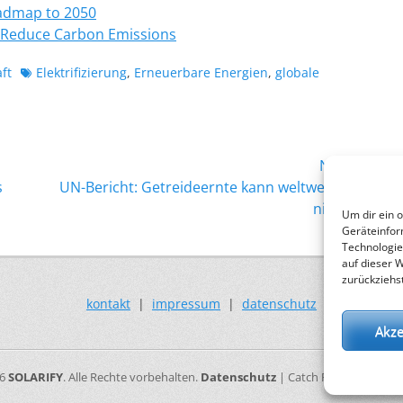
oadmap to 2050
 Reduce Carbon Emissions
Schlagworte
ft
Elektrifizierung
,
Erneuerbare Energien
,
globale
Nächster →
Nächster
s
UN-Bericht: Getreideernte kann weltweiten Bedarf
Beitrag:
nicht decken
Um dir ein 
Geräteinfor
Technologie
auf dieser 
zurückziehs
kontakt
|
impressum
|
datenschutz
Akze
26
SOLARIFY
. Alle Rechte vorbehalten.
Datenschutz
| Catch Responsive vo