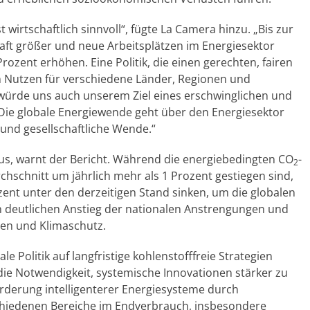
wirtschaftlich sinnvoll“, fügte La Camera hinzu. „Bis zur
aft größer und neue Arbeitsplätzen im Energiesektor
ozent erhöhen. Eine Politik, die einen gerechten, fairen
n Nutzen für verschiedene Länder, Regionen und
würde uns auch unserem Ziel eines erschwinglichen und
Die globale Energiewende geht über den Energiesektor
e und gesellschaftliche Wende.“
s, warnt der Bericht. Während die energiebedingten CO
-
2
chschnitt um jährlich mehr als 1 Prozent gestiegen sind,
ent unter den derzeitigen Stand sinken, um die globalen
en deutlichen Anstieg der nationalen Anstrengungen und
ien und Klimaschutz.
 Politik auf langfristige kohlenstofffreie Strategien
 die Notwendigkeit, systemische Innovationen stärker zu
rderung intelligenterer Energiesysteme durch
schiedenen Bereiche im Endverbrauch, insbesondere