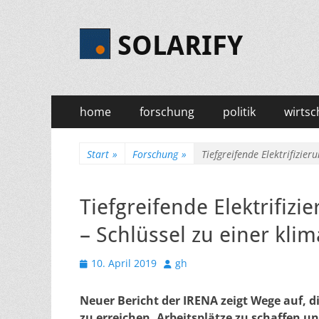
SOLARIFY
Primäres
Zum
home
forschung
politik
wirtsc
Inhalt
Menü
springen
Start
»
Forschung
»
Tiefgreifende Elektrifizie
Tiefgreifende Elektrifiz
– Schlüssel zu einer kli
Veröffentlicht
Autor
10. April 2019
gh
am
Neuer Bericht der IRENA zeigt Wege auf, 
zu erreichen, Arbeitsplätze zu schaffen 