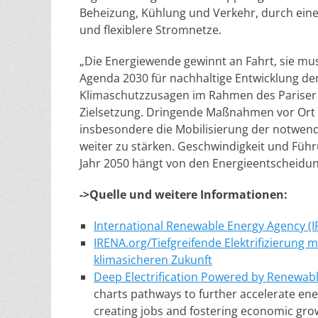
Beheizung, Kühlung und Verkehr, durch eine 
und flexiblere Stromnetze.
„Die Energiewende gewinnt an Fahrt, sie mu
Agenda 2030 für nachhaltige Entwicklung de
Klimaschutzzusagen im Rahmen des Pariser 
Zielsetzung. Dringende Maßnahmen vor Ort 
insbesondere die Mobilisierung der notwend
weiter zu stärken. Geschwindigkeit und Führ
Jahr 2050 hängt von den Energieentscheidung
->Quelle und weitere Informationen:
International Renewable Energy Agency (IR
IRENA.org/Tiefgreifende Elektrifizierung m
klimasicheren Zukunft
Deep Electrification Powered by Renewabl
charts pathways to further accelerate en
creating jobs and fostering economic gro