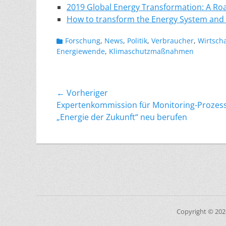
2019
Global Energy Transformation: A R
How to transform the Energy System and
Kategorien
Forschung
,
News
,
Politik
,
Verbraucher
,
Wirtscha
Energiewende
,
Klimaschutzmaßnahmen
Beitragsnavigation
← Vorheriger
Vorheriger
Expertenkommission für Monitoring-Prozes
Beitrag:
„Energie der Zukunft“ neu berufen
Copyright © 20