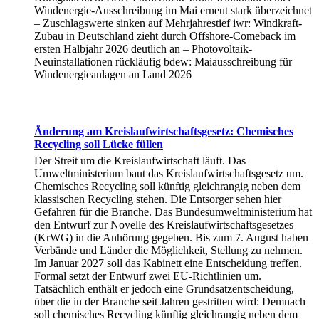
Windenergie-Ausschreibung im Mai erneut stark überzeichnet
– Zuschlagswerte sinken auf Mehrjahrestief iwr: Windkraft-
Zubau in Deutschland zieht durch Offshore-Comeback im
ersten Halbjahr 2026 deutlich an – Photovoltaik-
Neuinstallationen rückläufig bdew: Maiausschreibung für
Windenergieanlagen an Land 2026
Änderung am Kreislaufwirtschaftsgesetz: Chemisches
Recycling soll Lücke füllen
Der Streit um die Kreislaufwirtschaft läuft. Das
Umweltministerium baut das Kreislaufwirtschaftsgesetz um.
Chemisches Recycling soll künftig gleichrangig neben dem
klassischen Recycling stehen. Die Entsorger sehen hier
Gefahren für die Branche. Das Bundesumweltministerium hat
den Entwurf zur Novelle des Kreislaufwirtschaftsgesetzes
(KrWG) in die Anhörung gegeben. Bis zum 7. August haben
Verbände und Länder die Möglichkeit, Stellung zu nehmen.
Im Januar 2027 soll das Kabinett eine Entscheidung treffen.
Formal setzt der Entwurf zwei EU-Richtlinien um.
Tatsächlich enthält er jedoch eine Grundsatzentscheidung,
über die in der Branche seit Jahren gestritten wird: Demnach
soll chemisches Recycling künftig gleichrangig neben dem