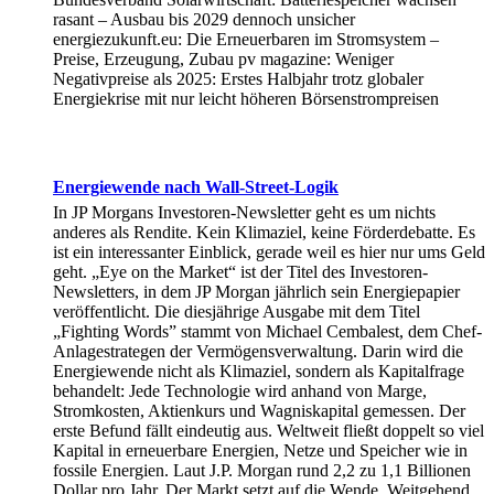
rasant – Ausbau bis 2029 dennoch unsicher
energiezukunft.eu: Die Erneuerbaren im Stromsystem –
Preise, Erzeugung, Zubau pv magazine: Weniger
Negativpreise als 2025: Erstes Halbjahr trotz globaler
Energiekrise mit nur leicht höheren Börsenstrompreisen
Energiewende nach Wall-Street-Logik
In JP Morgans Investoren-Newsletter geht es um nichts
anderes als Rendite. Kein Klimaziel, keine Förderdebatte. Es
ist ein interessanter Einblick, gerade weil es hier nur ums Geld
geht. „Eye on the Market“ ist der Titel des Investoren-
Newsletters, in dem JP Morgan jährlich sein Energiepapier
veröffentlicht. Die diesjährige Ausgabe mit dem Titel
„Fighting Words” stammt von Michael Cembalest, dem Chef-
Anlagestrategen der Vermögensverwaltung. Darin wird die
Energiewende nicht als Klimaziel, sondern als Kapitalfrage
behandelt: Jede Technologie wird anhand von Marge,
Stromkosten, Aktienkurs und Wagniskapital gemessen. Der
erste Befund fällt eindeutig aus. Weltweit fließt doppelt so viel
Kapital in erneuerbare Energien, Netze und Speicher wie in
fossile Energien. Laut J.P. Morgan rund 2,2 zu 1,1 Billionen
Dollar pro Jahr. Der Markt setzt auf die Wende. Weitgehend