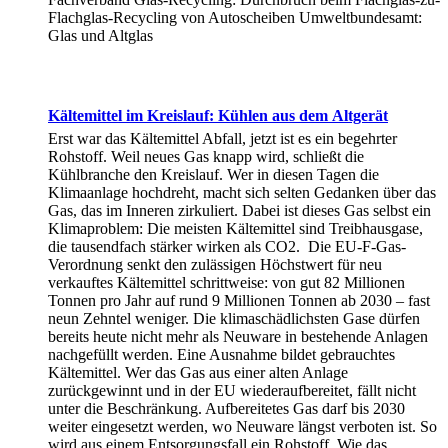
Flachglas-Recycling von Autoscheiben Umweltbundesamt:
Glas und Altglas
Kältemittel im Kreislauf: Kühlen aus dem Altgerät
Erst war das Kältemittel Abfall, jetzt ist es ein begehrter
Rohstoff. Weil neues Gas knapp wird, schließt die
Kühlbranche den Kreislauf. Wer in diesen Tagen die
Klimaanlage hochdreht, macht sich selten Gedanken über das
Gas, das im Inneren zirkuliert. Dabei ist dieses Gas selbst ein
Klimaproblem: Die meisten Kältemittel sind Treibhausgase,
die tausendfach stärker wirken als CO2. Die EU-F-Gas-
Verordnung senkt den zulässigen Höchstwert für neu
verkauftes Kältemittel schrittweise: von gut 82 Millionen
Tonnen pro Jahr auf rund 9 Millionen Tonnen ab 2030 – fast
neun Zehntel weniger. Die klimaschädlichsten Gase dürfen
bereits heute nicht mehr als Neuware in bestehende Anlagen
nachgefüllt werden. Eine Ausnahme bildet gebrauchtes
Kältemittel. Wer das Gas aus einer alten Anlage
zurückgewinnt und in der EU wiederaufbereitet, fällt nicht
unter die Beschränkung. Aufbereitetes Gas darf bis 2030
weiter eingesetzt werden, wo Neuware längst verboten ist. So
wird aus einem Entsorgungsfall ein Rohstoff. Wie das