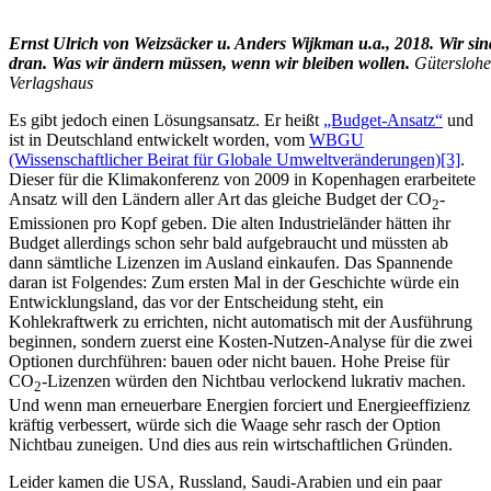
Ernst Ulrich von Weizsäcker u. Anders Wijkman u.a., 2018. Wir sin
dran. Was wir ändern müssen, wenn wir bleiben wollen.
Güterslohe
Verlagshaus
Es gibt jedoch einen Lösungsansatz. Er heißt
„Budget-Ansatz“
und
ist in Deutschland entwickelt worden, vom
WBGU
(Wissenschaftlicher Beirat für Globale Umweltveränderungen)
[3]
.
Dieser für die Klimakonferenz von 2009 in Kopenhagen erarbeitete
Ansatz will den Ländern aller Art das gleiche Budget der CO
-
2
Emissionen pro Kopf geben. Die alten Industrieländer hätten ihr
Budget allerdings schon sehr bald aufgebraucht und müssten ab
dann sämtliche Lizenzen im Ausland einkaufen. Das Spannende
daran ist Folgendes: Zum ersten Mal in der Geschichte würde ein
Entwicklungsland, das vor der Entscheidung steht, ein
Kohlekraftwerk zu errichten, nicht automatisch mit der Ausführung
beginnen, sondern zuerst eine Kosten-Nutzen-Analyse für die zwei
Optionen durchführen: bauen oder nicht bauen. Hohe Preise für
CO
-Lizenzen würden den Nichtbau verlockend lukrativ machen.
2
Und wenn man erneuerbare Energien forciert und Energieeffizienz
kräftig verbessert, würde sich die Waage sehr rasch der Option
Nichtbau zuneigen. Und dies aus rein wirtschaftlichen Gründen.
Leider kamen die USA, Russland, Saudi-Arabien und ein paar