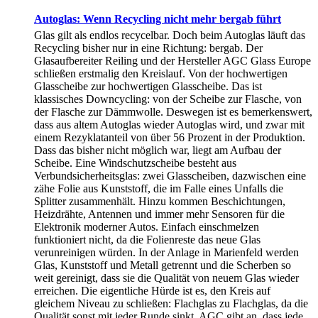
Autoglas: Wenn Recycling nicht mehr bergab führt
Glas gilt als endlos recycelbar. Doch beim Autoglas läuft das
Recycling bisher nur in eine Richtung: bergab. Der
Glasaufbereiter Reiling und der Hersteller AGC Glass Europe
schließen erstmalig den Kreislauf. Von der hochwertigen
Glasscheibe zur hochwertigen Glasscheibe. Das ist
klassisches Downcycling: von der Scheibe zur Flasche, von
der Flasche zur Dämmwolle. Deswegen ist es bemerkenswert,
dass aus altem Autoglas wieder Autoglas wird, und zwar mit
einem Rezyklatanteil von über 56 Prozent in der Produktion.
Dass das bisher nicht möglich war, liegt am Aufbau der
Scheibe. Eine Windschutzscheibe besteht aus
Verbundsicherheitsglas: zwei Glasscheiben, dazwischen eine
zähe Folie aus Kunststoff, die im Falle eines Unfalls die
Splitter zusammenhält. Hinzu kommen Beschichtungen,
Heizdrähte, Antennen und immer mehr Sensoren für die
Elektronik moderner Autos. Einfach einschmelzen
funktioniert nicht, da die Folienreste das neue Glas
verunreinigen würden. In der Anlage in Marienfeld werden
Glas, Kunststoff und Metall getrennt und die Scherben so
weit gereinigt, dass sie die Qualität von neuem Glas wieder
erreichen. Die eigentliche Hürde ist es, den Kreis auf
gleichem Niveau zu schließen: Flachglas zu Flachglas, da die
Qualität sonst mit jeder Runde sinkt. AGC gibt an, dass jede