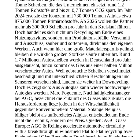
Tonne Scherben, die das Unternehmen einsetzt, rund 1,2
Tonnen Rohstoffe und bis zu 0,7 Tonnen CO2 spart. Im Jahr
2024 ersetzte der Konzern mit 730.000 Tonnen Altglas etwa
875.000 Tonnen Primärrohstoffe. Ab 2026 wollen die Partner
mehr als 300.000 Scheiben pro Jahr in den Kreislauf führen.
Doch handelt es sich nicht um Recycling am Ende eines
Nutzungszyklus, sondern um Produktionsabfälle: Verschnitt
und Ausschuss, sauber und sortenrein, direkt aus den eigenen
Werken. Auch wenn hier eine große Materialersparnis gelingt,
bleiben die wirklich großen Stoffkreisläufe unberührt. Rund
1,7 Millionen Autoscheiben werden in Deutschland pro Jahr
ausgetauscht, hinzu kommt das Glas aus einer halben Million
verschrotteter Autos. Weil gebrauchte Scheiben verschmutzt,
beschädigt und mit unterschiedlichsten Beschichtungen und
Sensoren versehen sind, landen sie weiter im Downcycling.
Doch es zeigt sich: Aus Autoglas kann wieder hochwertiges
Autoglas werden. Marc Foguenne, Nachhaltigkeitsmanager
bei AGC, bezeichnet die Zukunft des Glases als zirkulär, die
Herausforderung liege jedoch in der Wirtschaftlichkeit
gegenüber konventionellem Material. Solange Neuglas
billiger bleibt als aufbereitetes Altglas, entscheidet am Ende
nicht die Technik, sondern der Preis. Quellen: AGC Glass
Europe: AGC & Reiling accelerate automotive circularity
with a breakthrough in windshield Flat-to-Flat recycling bvse
Fachverband Glas-Recycling: Durchbruch beim Flachglas-zu-