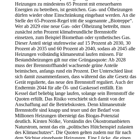
Heizungen zu mindestens 65 Prozent mit erneuerbaren
Energien zu betreiben, ist gestrichen. Gas- und Ölheizungen
dürfen wieder ohne Einschränkung eingebaut werden. An die
Stelle der 65-Prozent-Regel tritt die sogenannte „Biotreppe“.
Wer ab 2029 eine neue Gas- oder Ölheizung betreibt, muss
zunächst zehn Prozent klimafreundliche Brennstoffe
einsetzen, zum Beispiel Biomethan oder synthetisches Gas.
Dieser Anteil steigt stufenweise auf 15 Prozent ab 2030, 30
Prozent ab 2035 und 60 Prozent ab 2040, sodass ab 2045 alle
Heizungen vollständig klimaneutral laufen müssen. Für
Bestandsheizungen gilt nur eine Grüngasquote: Ab 2028
muss der Brennstoffhandel wachsende grüne Anteile
beimischen, anfangs rund ein Prozent. Der Unterschied lässt
sich damit zusammenfassen, dass während das alte Gesetz das
Gerät regulierte, das neue den Brennstoff reguliert. Auch der
Endtermin 2044 für alle Öl- und Gaskessel entfällt. Ein
Kessel darf beliebig lange laufen, solange sein Brennstoff die
Quoten erfüllt. Das Risiko verschiebt sich damit von der
Anschaffung auf die Betriebskosten. Denn klimaneutrale
Brennstoffe sind knapp und teuer und der Bedarf von
Millionen Heizungen übersteigt das Biogas-Potenzial
deutlich. Kirsten Nölke, Vorständin des Ökostromanbieters
Naturstrom, nennt das ein „politisches Hütchenspiel zulasten
des Klimaschutzes“. Die Quoten gelten zudem nur für nach
dem Stichtag eingebaute Heizungen. Eine Lücke, die einen