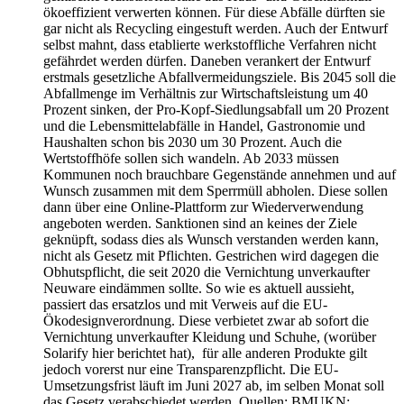
ökoeffizient verwerten können. Für diese Abfälle dürften sie
gar nicht als Recycling eingestuft werden. Auch der Entwurf
selbst mahnt, dass etablierte werkstoffliche Verfahren nicht
gefährdet werden dürfen. Daneben verankert der Entwurf
erstmals gesetzliche Abfallvermeidungsziele. Bis 2045 soll die
Abfallmenge im Verhältnis zur Wirtschaftsleistung um 40
Prozent sinken, der Pro-Kopf-Siedlungsabfall um 20 Prozent
und die Lebensmittelabfälle in Handel, Gastronomie und
Haushalten schon bis 2030 um 30 Prozent. Auch die
Wertstoffhöfe sollen sich wandeln. Ab 2033 müssen
Kommunen noch brauchbare Gegenstände annehmen und auf
Wunsch zusammen mit dem Sperrmüll abholen. Diese sollen
dann über eine Online-Plattform zur Wiederverwendung
angeboten werden. Sanktionen sind an keines der Ziele
geknüpft, sodass dies als Wunsch verstanden werden kann,
nicht als Gesetz mit Pflichten. Gestrichen wird dagegen die
Obhutspflicht, die seit 2020 die Vernichtung unverkaufter
Neuware eindämmen sollte. So wie es aktuell aussieht,
passiert das ersatzlos und mit Verweis auf die EU-
Ökodesignverordnung. Diese verbietet zwar ab sofort die
Vernichtung unverkaufter Kleidung und Schuhe, (worüber
Solarify hier berichtet hat), für alle anderen Produkte gilt
jedoch vorerst nur eine Transparenzpflicht. Die EU-
Umsetzungsfrist läuft im Juni 2027 ab, im selben Monat soll
das Gesetz verabschiedet werden. Quellen: BMUKN: