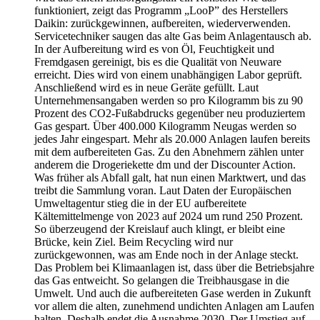
funktioniert, zeigt das Programm „LooP” des Herstellers
Daikin: zurückgewinnen, aufbereiten, wiederverwenden.
Servicetechniker saugen das alte Gas beim Anlagentausch ab.
In der Aufbereitung wird es von Öl, Feuchtigkeit und
Fremdgasen gereinigt, bis es die Qualität von Neuware
erreicht. Dies wird von einem unabhängigen Labor geprüft.
Anschließend wird es in neue Geräte gefüllt. Laut
Unternehmensangaben werden so pro Kilogramm bis zu 90
Prozent des CO2-Fußabdrucks gegenüber neu produziertem
Gas gespart. Über 400.000 Kilogramm Neugas werden so
jedes Jahr eingespart. Mehr als 20.000 Anlagen laufen bereits
mit dem aufbereiteten Gas. Zu den Abnehmern zählen unter
anderem die Drogeriekette dm und der Discounter Action.
Was früher als Abfall galt, hat nun einen Marktwert, und das
treibt die Sammlung voran. Laut Daten der Europäischen
Umweltagentur stieg die in der EU aufbereitete
Kältemittelmenge von 2023 auf 2024 um rund 250 Prozent.
So überzeugend der Kreislauf auch klingt, er bleibt eine
Brücke, kein Ziel. Beim Recycling wird nur
zurückgewonnen, was am Ende noch in der Anlage steckt.
Das Problem bei Klimaanlagen ist, dass über die Betriebsjahre
das Gas entweicht. So gelangen die Treibhausgase in die
Umwelt. Und auch die aufbereiteten Gase werden in Zukunft
vor allem die alten, zunehmend undichten Anlagen am Laufen
halten. Deshalb endet die Ausnahme 2030. Der Umstieg auf