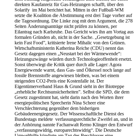
direkten Kaufanreiz für Gas-Heizungen schafft, über den
Solarify im Mai berichtet hat. Mitten in der Fußball-WM
setzte die Koalition die Abstimmung erst drei Tage vorher auf
die Tagesordnung. Die Linke zog mit dem Argument, die 278
Seiten Änderungsanträge nicht prüfen zu können, per
Eilantrag nach Karlsruhe. Das Gericht wies ihn am Vortag aus
formalen Gründen ab, nicht in der Sache. „Gesetzgebung ist
kein Fast Food”, kritisierte Irene Mihalic von den Grünen.
Wirtschaftsministerin Katherina Reiche (CDU) nennt das
Gesetz dagegen einen „Neustart bei der Wärmewende“:
Heizungszwänge würden durch Technologieoffenheit ersetzt.
Sonst überwiegt die Kritik quer durch alle Lager: Agora
Energiewende warnt, dass Gas- und Ölkessel noch lange auf
fossile Brennstoffe angewiesen bleiben, was bei einem
steigenden CO2-Preis eine Kostenfalle ist. Der
Eigentümerverband Haus & Grund sieht in der Biotreppe
„erhebliche Rechtsunsicherheiten”. Selbst die SPD, die dem
Gesetz zugestimmt hat, sieht darin nach den Worten ihrer
energiepolitischen Sprecherin Nina Scheer eine
Verschlechterung gegenüber dem bisherigen
Gebäudeenergiegesetz. Der Wissenschaftliche Dienst des
Bundestags meldete verfassungsrechtliche Zweifel an, und in
der Anhörung nannte Fachanwalt Remo Klinger den Entwurf
„verfassungswidrig, europarechtswidrig“. Die Deutsche
Umwelthilfe kündigte am Tag des Beschlusses eine