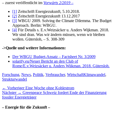
– zuerst veröffentlicht im
Vorwärts 2/2019 –
[1]
Zeitschrift Energiezukunft, 5.10.2018.
[2]
Zeitschrift Energiezukunft 13.12.2017
[3]
WBGU 2009. Solving the Climate Dilemma. The Budget
Approach. Berlin: WBGU.
[4]
Für Details s. E.v.Weizsäcker u. Anders Wijkman. 2018.
Wir sind dran. Was wir ändern müssen, wenn wir bleiben
wollen. Gütersloh, – S. 308-309
->Quelle und weitere Informationen:
Der WBGU Budget-Ansatz – Factsheet Nr. 3/2009
solarify.eu/Neuer Bericht an den Club of
Rome/E.v.Weizsäcker u. Anders Wiikman. 2018. Gütersloh.
Kategorien
Schlagworte
Forschung
,
News
,
Politik
,
Verbraucher
,
Wirtschaft
Klimawandel
,
Strukturwandel
Beitragsnavigation
Vorheriger
← Vorheriger
Eine Woche ohne Kohlestrom
Nächster
Beitrag:
Nächster →
Greenpeace Schweiz fordert Ende der Finanzierung
Beitrag:
fossiler Energieträger
– Energie für die Zukunft –