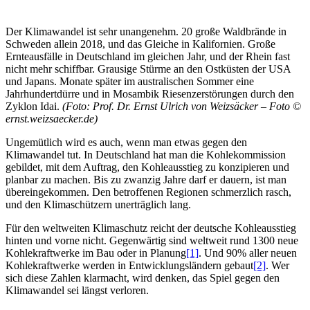
Der Klimawandel ist sehr unangenehm. 20 große Waldbrände in
Schweden allein 2018, und das Gleiche in Kalifornien. Große
Ernteausfälle in Deutschland im gleichen Jahr, und der Rhein fast
nicht mehr schiffbar. Grausige Stürme an den Ostküsten der USA
und Japans. Monate später im australischen Sommer eine
Jahrhundertdürre und in Mosambik Riesenzerstörungen durch den
Zyklon Idai.
(Foto: Prof. Dr. Ernst Ulrich von Weizsäcker – Foto ©
ernst.weizsaecker.de)
Ungemütlich wird es auch, wenn man etwas gegen den
Klimawandel tut. In Deutschland hat man die Kohlekommission
gebildet, mit dem Auftrag, den Kohleausstieg zu konzipieren und
planbar zu machen. Bis zu zwanzig Jahre darf er dauern, ist man
übereingekommen. Den betroffenen Regionen schmerzlich rasch,
und den Klimaschützern unerträglich lang.
Für den weltweiten Klimaschutz reicht der deutsche Kohleausstieg
hinten und vorne nicht. Gegenwärtig sind weltweit rund 1300 neue
Kohlekraftwerke im Bau oder in Planung
[1]
. Und 90% aller neuen
Kohlekraftwerke werden in Entwicklungsländern gebaut
[2]
. Wer
sich diese Zahlen klarmacht, wird denken, das Spiel gegen den
Klimawandel sei längst verloren.