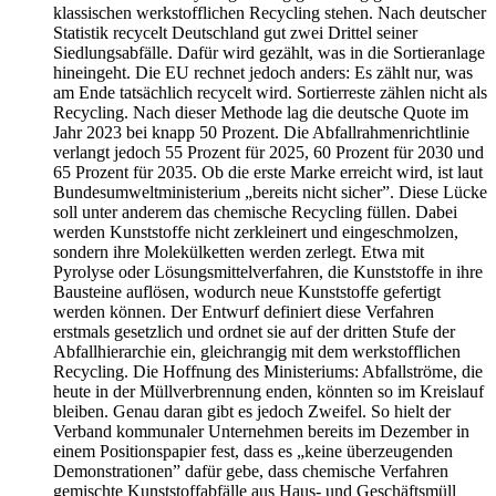
klassischen werkstofflichen Recycling stehen. Nach deutscher
Statistik recycelt Deutschland gut zwei Drittel seiner
Siedlungsabfälle. Dafür wird gezählt, was in die Sortieranlage
hineingeht. Die EU rechnet jedoch anders: Es zählt nur, was
am Ende tatsächlich recycelt wird. Sortierreste zählen nicht als
Recycling. Nach dieser Methode lag die deutsche Quote im
Jahr 2023 bei knapp 50 Prozent. Die Abfallrahmenrichtlinie
verlangt jedoch 55 Prozent für 2025, 60 Prozent für 2030 und
65 Prozent für 2035. Ob die erste Marke erreicht wird, ist laut
Bundesumweltministerium „bereits nicht sicher”. Diese Lücke
soll unter anderem das chemische Recycling füllen. Dabei
werden Kunststoffe nicht zerkleinert und eingeschmolzen,
sondern ihre Molekülketten werden zerlegt. Etwa mit
Pyrolyse oder Lösungsmittelverfahren, die Kunststoffe in ihre
Bausteine auflösen, wodurch neue Kunststoffe gefertigt
werden können. Der Entwurf definiert diese Verfahren
erstmals gesetzlich und ordnet sie auf der dritten Stufe der
Abfallhierarchie ein, gleichrangig mit dem werkstofflichen
Recycling. Die Hoffnung des Ministeriums: Abfallströme, die
heute in der Müllverbrennung enden, könnten so im Kreislauf
bleiben. Genau daran gibt es jedoch Zweifel. So hielt der
Verband kommunaler Unternehmen bereits im Dezember in
einem Positionspapier fest, dass es „keine überzeugenden
Demonstrationen” dafür gebe, dass chemische Verfahren
gemischte Kunststoffabfälle aus Haus- und Geschäftsmüll