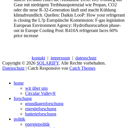
Gase mit niedrigem Treibhauspotenzial wie Propan, CO2
oder die neue R-32-Generation läuft und macht Kühlung
klimafreundlich. Quellen: Daikin LooP: How your refrigerant
is closing the L?p Europäische Kommission: F-gas legislation
European Environment Agency: Hydrofluorocarbon phase-
out in Europe Cooling Post: R410A refrigerant faces 60%
price increase
kontakt
|
impressum
|
datenschutz
Copyright © 2026
SOLARIFY
. Alle Rechte vorbehalten.
Datenschutz
| Catch Responsive von
Catch Themes
Nach
oben
home
scrollen
wir über uns
Circular Valley®
forschung
grundlagenforschung
energieforschung
batterieforschung
politik
energiepolitik