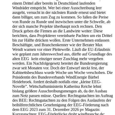
einem Drittel aller bereits in Deutschland laufenden
Windräder entspricht. Wer bei einer Ausschreibung leer
ausgeht, versucht in der nächsten Runde erneut und bietet
dann billiger, um zum Zug zu kommen. So fallen die Preise
von Runde zu Runde und inzwischen unter die Schwelle, ab
der sich manche Projekte überhaupt noch rechnen. Den
Druck geben die Firmen an die Landwirte weiter: Diese
berichten, dass Projektierer vereinbarte Pachten um ein Drittel
bis zur Hälfte drücken wollen. Erste Unternehmen entlassen
Beschäftigte, und Branchenkenner wie der Berater Max
Wendt warnen vor einer Pleitewelle. Läuft die EU-Erlaubnis
wie geplant zum Jahreswechsel aus, dürfte auf Grundlage des
alten EEG kein einziger neuer Zuschlag mehr vergeben
werden. Ein Nachfolgegesetz bereitet die Bundesregierung
zwar seit Monaten vor. Doch der Entwurf steckt fest, der
Kabinettsbeschluss wurde Woche um Woche verschoben. Die
Präsidentin des Bundesverbands WindEnergie Bärbel
Heidebroek. fordert deshalb notfalls eine „kleine EEG-
Novelle”. Wirtschaftsministerin Katherina Reiche lehnt
bislang größere Ausschreibungsmengen ab, da der Ausbau
zum Netz passen müsse. Quellen: Rechtsgutachten im Auftrag
des BEE: Rechtsgutachten zu den Folgen des Auslaufens der
beihilferechtlichen Genehmigung der EEG-Förderung nach
dem EEG 2023 zum 31. Dezember 2026 pv Magazin:
Kurzgutachten: EEG-Förderlücke droht windbranche.de: