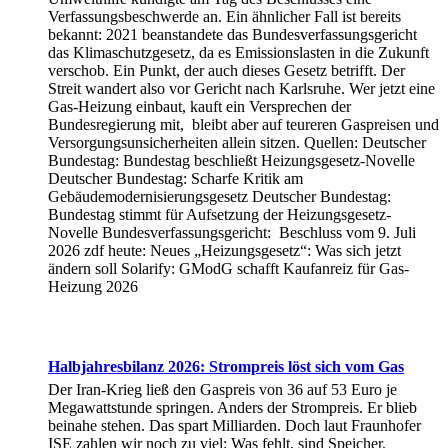
Verfassungsbeschwerde an. Ein ähnlicher Fall ist bereits
bekannt: 2021 beanstandete das Bundesverfassungsgericht
das Klimaschutzgesetz, da es Emissionslasten in die Zukunft
verschob. Ein Punkt, der auch dieses Gesetz betrifft. Der
Streit wandert also vor Gericht nach Karlsruhe. Wer jetzt eine
Gas-Heizung einbaut, kauft ein Versprechen der
Bundesregierung mit, bleibt aber auf teureren Gaspreisen und
Versorgungsunsicherheiten allein sitzen. Quellen: Deutscher
Bundestag: Bundestag beschließt Heizungsgesetz-Novelle
Deutscher Bundestag: Scharfe Kritik am
Gebäudemodernisierungsgesetz Deutscher Bundestag:
Bundestag stimmt für Aufsetzung der Heizungsgesetz-
Novelle Bundesverfassungsgericht: Beschluss vom 9. Juli
2026 zdf heute: Neues „Heizungsgesetz“: Was sich jetzt
ändern soll Solarify: GModG schafft Kaufanreiz für Gas-
Heizung 2026
Halbjahresbilanz 2026: Strompreis löst sich vom Gas
Der Iran-Krieg ließ den Gaspreis von 36 auf 53 Euro je
Megawattstunde springen. Anders der Strompreis. Er blieb
beinahe stehen. Das spart Milliarden. Doch laut Fraunhofer
ISE zahlen wir noch zu viel: Was fehlt, sind Speicher.