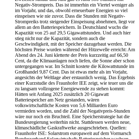
Negativ-Strompreis. Das ist immerhin ein Viertel weniger als
im Vorjahr, und das, obwohl erneuerbare Energien so viel
einspeisen wie nie zuvor. Dass die Stunden mit Negativ-
Strompreiks trotz steigender Einspeisung abnehmen, liegt vor
allem an den Batteriespeichern. In Deutschland wuchs die
Kapazität von 25 auf 29,5 Gigawattstunden. Und auch hier
stieg nicht nur die Kapazität, sondern auch die
Geschwindigkeit, mit der Speicher dazugebaut werden. Die
höchsten Preise wurden während der Hitzewelle erreicht: Am
Abend des 24. Juni kletterte der Preis kurzzeitig auf 66,50
Cent, da die Klimaanlagen noch liefen, die Sonne aber schon
untergegangen war. Im Schnitt kostete die Kilowattstunde im
Großhandel 9,87 Cent. Das ist etwas mehr als im Vorjahr,
angesichts der Weltlage aber erstaunlich wenig. Das Ergebnis
einer Kurzstudie des Fraunhofer IEE zeigt, wie teuer uns die
zu langsam vollzogene Energiewende zu stehen kommt:
Hätten seit Anfang 2025 zusätzlich 20 Gigawatt
Batteriespeicher am Netz gestanden, wären
volkswirtschaftliche Kosten von 5,6 Milliarden Euro
vermieden worden, und die Zahl der Negativpreis-Stunden
wäre nur noch ein Bruchteil. Eine Speicherstrategie hat die
Bundesregierung weiterhin nicht. Stattdessen werden neue,
klimaschädliche Gaskraftwerke ausgeschrieben. Quellen:
Fraunhofer ISE: Solarstrom europaweit auf dem Vormarsch
Bundesverband Solarwirtschaft: Batteriespeicher wachsen