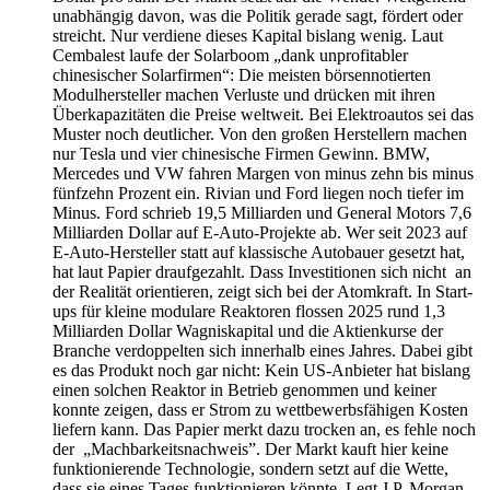
unabhängig davon, was die Politik gerade sagt, fördert oder
streicht. Nur verdiene dieses Kapital bislang wenig. Laut
Cembalest laufe der Solarboom „dank unprofitabler
chinesischer Solarfirmen“: Die meisten börsennotierten
Modulhersteller machen Verluste und drücken mit ihren
Überkapazitäten die Preise weltweit. Bei Elektroautos sei das
Muster noch deutlicher. Von den großen Herstellern machen
nur Tesla und vier chinesische Firmen Gewinn. BMW,
Mercedes und VW fahren Margen von minus zehn bis minus
fünfzehn Prozent ein. Rivian und Ford liegen noch tiefer im
Minus. Ford schrieb 19,5 Milliarden und General Motors 7,6
Milliarden Dollar auf E-Auto-Projekte ab. Wer seit 2023 auf
E-Auto-Hersteller statt auf klassische Autobauer gesetzt hat,
hat laut Papier draufgezahlt. Dass Investitionen sich nicht an
der Realität orientieren, zeigt sich bei der Atomkraft. In Start-
ups für kleine modulare Reaktoren flossen 2025 rund 1,3
Milliarden Dollar Wagniskapital und die Aktienkurse der
Branche verdoppelten sich innerhalb eines Jahres. Dabei gibt
es das Produkt noch gar nicht: Kein US-Anbieter hat bislang
einen solchen Reaktor in Betrieb genommen und keiner
konnte zeigen, dass er Strom zu wettbewerbsfähigen Kosten
liefern kann. Das Papier merkt dazu trocken an, es fehle noch
der „Machbarkeitsnachweis”. Der Markt kauft hier keine
funktionierende Technologie, sondern setzt auf die Wette,
dass sie eines Tages funktionieren könnte. Legt J.P. Morgan