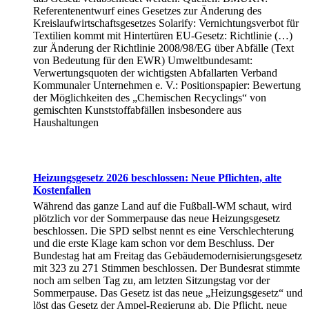
Referentenentwurf eines Gesetzes zur Änderung des
Kreislaufwirtschaftsgesetzes Solarify: Vernichtungsverbot für
Textilien kommt mit Hintertüren EU-Gesetz: Richtlinie (…)
zur Änderung der Richtlinie 2008/98/EG über Abfälle (Text
von Bedeutung für den EWR) Umweltbundesamt:
Verwertungsquoten der wichtigsten Abfallarten Verband
Kommunaler Unternehmen e. V.: Positionspapier: Bewertung
der Möglichkeiten des „Chemischen Recyclings“ von
gemischten Kunststoffabfällen insbesondere aus
Haushaltungen
Heizungsgesetz 2026 beschlossen: Neue Pflichten, alte
Kostenfallen
Während das ganze Land auf die Fußball-WM schaut, wird
plötzlich vor der Sommerpause das neue Heizungsgesetz
beschlossen. Die SPD selbst nennt es eine Verschlechterung
und die erste Klage kam schon vor dem Beschluss. Der
Bundestag hat am Freitag das Gebäudemodernisierungsgesetz
mit 323 zu 271 Stimmen beschlossen. Der Bundesrat stimmte
noch am selben Tag zu, am letzten Sitzungstag vor der
Sommerpause. Das Gesetz ist das neue „Heizungsgesetz“ und
löst das Gesetz der Ampel-Regierung ab. Die Pflicht, neue