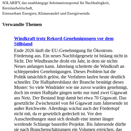
SOLARIFY, das unabhängige Informationsportal für Nachhaltigkeit,
Kreislaufwirtschaft,
Erneuerbare Energien, Klimawandel und Energiewende.
Verwandte Themen
Windkraft trotz Rekord-Genehmigungen vor dem
Stillstand
Ende 2026 läuft die EU-Genehmigung für Ökostrom-
Förderung aus. Ein neues Nachfolgegesetz ist bislang nicht in
Sicht. Der Windbranche droht ein Jahr, in dem sie nichts
Neues anfangen kann. Jahrelang scheiterte die Windkraft an
schleppenden Genehmigungen. Dieses Problem hat die
Politik tatsächlich gelöst, die Verfahren laufen heute deutlich
schneller. Die Halbjahresbilanz der Branche bestätigt dieses
Muster: So viele Windräder wie nie zuvor wurden genehmigt,
doch im ersten Halbjahr gingen netto nur rund zwei Gigawatt
ans Netz. Der Bestand liegt damit bei etwa 70 Gigawatt. Das
gesetzliche Zwischenziel von 84 Gigawatt zum Jahresende ist
außer Reichweite. Allerdings wächst auch der Fördertopf
nicht mit, da er gesetzlich gedeckelt ist. Vor den
Ausschreibungen staut sich deshalb eine immer länger
werdende Schlange baureifer Projekte. Bis Jahresende dürfte
sie nach Branchenschätzungen ein Volumen erreichen, das