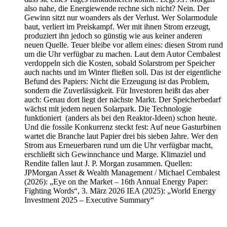
also nahe, die Energiewende rechne sich nicht? Nein. Der
Gewinn sitzt nur woanders als der Verlust. Wer Solarmodule
baut, verliert im Preiskampf. Wer mit ihnen Strom erzeugt,
produziert ihn jedoch so günstig wie aus keiner anderen
neuen Quelle. Teuer bleibe vor allem eines: diesen Strom rund
um die Uhr verfügbar zu machen. Laut dem Autor Cembalest
verdoppeln sich die Kosten, sobald Solarstrom per Speicher
auch nachts und im Winter fließen soll. Das ist der eigentliche
Befund des Papiers: Nicht die Erzeugung ist das Problem,
sondern die Zuverlässigkeit. Für Investoren heißt das aber
auch: Genau dort liegt der nächste Markt. Der Speicherbedarf
wächst mit jedem neuen Solarpark. Die Technologie
funktioniert (anders als bei den Reaktor-Ideen) schon heute.
Und die fossile Konkurrenz steckt fest: Auf neue Gasturbinen
wartet die Branche laut Papier drei bis sieben Jahre. Wer den
Strom aus Erneuerbaren rund um die Uhr verfügbar macht,
erschließt sich Gewinnchance und Marge. Klimaziel und
Rendite fallen laut J. P. Morgan zusammen. Quellen:
JPMorgan Asset & Wealth Management / Michael Cembalest
(2026): „Eye on the Market – 16th Annual Energy Paper:
Fighting Words“, 3. März 2026 IEA (2025): „World Energy
Investment 2025 – Executive Summary“