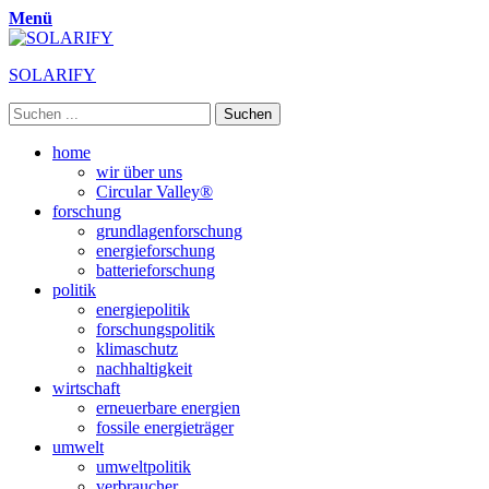
Menü
SOLARIFY
Suchen
nach:
Primäres
Zum
home
Inhalt
wir über uns
Menü
springen
Circular Valley®
forschung
grundlagenforschung
energieforschung
batterieforschung
politik
energiepolitik
forschungspolitik
klimaschutz
nachhaltigkeit
wirtschaft
erneuerbare energien
fossile energieträger
umwelt
umweltpolitik
verbraucher