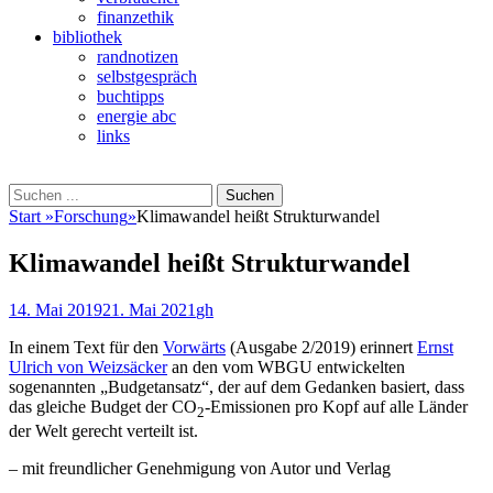
finanzethik
bibliothek
randnotizen
selbstgespräch
buchtipps
energie abc
links
Suchen
Suchen
nach:
Start
»
Forschung
»
Klimawandel heißt Strukturwandel
Klimawandel heißt Strukturwandel
Veröffentlicht
Autor
14. Mai 2019
21. Mai 2021
gh
am
In einem Text für den
Vorwärts
(Ausgabe 2/2019) erinnert
Ernst
Ulrich von Weizsäcker
an den vom WBGU entwickelten
sogenannten „Budgetansatz“, der auf dem Gedanken basiert, dass
das gleiche Budget der CO
-Emissionen pro Kopf auf alle Länder
2
der Welt gerecht verteilt ist.
– mit freundlicher Genehmigung von Autor und Verlag