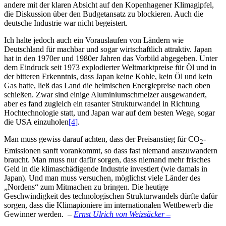
andere mit der klaren Absicht auf den Kopenhagener Klimagipfel,
die Diskussion über den Budgetansatz zu blockieren. Auch die
deutsche Industrie war nicht begeistert.
Ich halte jedoch auch ein Vorauslaufen von Ländern wie
Deutschland für machbar und sogar wirtschaftlich attraktiv. Japan
hat in den 1970er und 1980er Jahren das Vorbild abgegeben. Unter
dem Eindruck seit 1973 explodierter Weltmarktpreise für Öl und in
der bitteren Erkenntnis, dass Japan keine Kohle, kein Öl und kein
Gas hatte, ließ das Land die heimischen Energiepreise nach oben
schießen. Zwar sind einige Aluminiumschmelzer ausgewandert,
aber es fand zugleich ein rasanter Strukturwandel in Richtung
Hochtechnologie statt, und Japan war auf dem besten Wege, sogar
die USA einzuholen
[4]
.
Man muss gewiss darauf achten, dass der Preisanstieg für CO
-
2
Emissionen sanft vorankommt, so dass fast niemand auszuwandern
braucht. Man muss nur dafür sorgen, dass niemand mehr frisches
Geld in die klimaschädigende Industrie investiert (wie damals in
Japan). Und man muss versuchen, möglichst viele Länder des
„Nordens“ zum Mitmachen zu bringen. Die heutige
Geschwindigkeit des technologischen Strukturwandels dürfte dafür
sorgen, dass die Klimapioniere im internationalen Wettbewerb die
Gewinner werden. –
Ernst Ulrich von Weizsäcker –