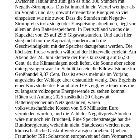
Zwischen Januar und Juni gab es rund 300 Stunden mit
Negativ-Strompreis. Das ist immerhin ein Viertel weniger als
im Vorjahr, und das, obwohl erneuerbare Energien so viel
einspeisen wie nie zuvor. Dass die Stunden mit Negativ-
Strompreiks trotz steigender Einspeisung abnehmen, liegt vor
allem an den Batteriespeichern. In Deutschland wuchs die
Kapazität von 25 auf 29,5 Gigawattstunden. Und auch hier
stieg nicht nur die Kapazität, sondern auch die
Geschwindigkeit, mit der Speicher dazugebaut werden. Die
höchsten Preise wurden während der Hitzewelle erreicht: Am
Abend des 24. Juni kletterte der Preis kurzzeitig auf 66,50
Cent, da die Klimaanlagen noch liefen, die Sonne aber schon
untergegangen war. Im Schnitt kostete die Kilowattstunde im
Großhandel 9,87 Cent. Das ist etwas mehr als im Vorjahr,
angesichts der Weltlage aber erstaunlich wenig. Das Ergebnis
einer Kurzstudie des Fraunhofer IEE zeigt, wie teuer uns die
zu langsam vollzogene Energiewende zu stehen kommt:
Hätten seit Anfang 2025 zusätzlich 20 Gigawatt
Batteriespeicher am Netz gestanden, wären
volkswirtschaftliche Kosten von 5,6 Milliarden Euro
vermieden worden, und die Zahl der Negativpreis-Stunden
wäre nur noch ein Bruchteil. Eine Speicherstrategie hat die
Bundesregierung weiterhin nicht. Stattdessen werden neue,
klimaschädliche Gaskraftwerke ausgeschrieben. Quellen:
Fraunhofer ISE: Solarstrom europaweit auf dem Vormarsch