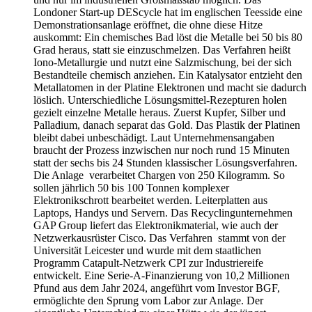
Londoner Start-up DEScycle hat im englischen Teesside eine
Demonstrationsanlage eröffnet, die ohne diese Hitze
auskommt: Ein chemisches Bad löst die Metalle bei 50 bis 80
Grad heraus, statt sie einzuschmelzen. Das Verfahren heißt
Iono-Metallurgie und nutzt eine Salzmischung, bei der sich
Bestandteile chemisch anziehen. Ein Katalysator entzieht den
Metallatomen in der Platine Elektronen und macht sie dadurch
löslich. Unterschiedliche Lösungsmittel-Rezepturen holen
gezielt einzelne Metalle heraus. Zuerst Kupfer, Silber und
Palladium, danach separat das Gold. Das Plastik der Platinen
bleibt dabei unbeschädigt. Laut Unternehmensangaben
braucht der Prozess inzwischen nur noch rund 15 Minuten
statt der sechs bis 24 Stunden klassischer Lösungsverfahren.
Die Anlage verarbeitet Chargen von 250 Kilogramm. So
sollen jährlich 50 bis 100 Tonnen komplexer
Elektronikschrott bearbeitet werden. Leiterplatten aus
Laptops, Handys und Servern. Das Recyclingunternehmen
GAP Group liefert das Elektronikmaterial, wie auch der
Netzwerkausrüster Cisco. Das Verfahren stammt von der
Universität Leicester und wurde mit dem staatlichen
Programm Catapult-Netzwerk CPI zur Industriereife
entwickelt. Eine Serie-A-Finanzierung von 10,2 Millionen
Pfund aus dem Jahr 2024, angeführt vom Investor BGF,
ermöglichte den Sprung vom Labor zur Anlage. Der