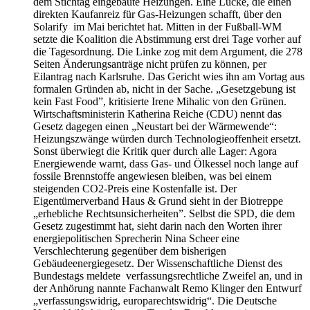
dem Stichtag eingebaute Heizungen. Eine Lücke, die einen
direkten Kaufanreiz für Gas-Heizungen schafft, über den
Solarify im Mai berichtet hat. Mitten in der Fußball-WM
setzte die Koalition die Abstimmung erst drei Tage vorher auf
die Tagesordnung. Die Linke zog mit dem Argument, die 278
Seiten Änderungsanträge nicht prüfen zu können, per
Eilantrag nach Karlsruhe. Das Gericht wies ihn am Vortag aus
formalen Gründen ab, nicht in der Sache. „Gesetzgebung ist
kein Fast Food”, kritisierte Irene Mihalic von den Grünen.
Wirtschaftsministerin Katherina Reiche (CDU) nennt das
Gesetz dagegen einen „Neustart bei der Wärmewende“:
Heizungszwänge würden durch Technologieoffenheit ersetzt.
Sonst überwiegt die Kritik quer durch alle Lager: Agora
Energiewende warnt, dass Gas- und Ölkessel noch lange auf
fossile Brennstoffe angewiesen bleiben, was bei einem
steigenden CO2-Preis eine Kostenfalle ist. Der
Eigentümerverband Haus & Grund sieht in der Biotreppe
„erhebliche Rechtsunsicherheiten”. Selbst die SPD, die dem
Gesetz zugestimmt hat, sieht darin nach den Worten ihrer
energiepolitischen Sprecherin Nina Scheer eine
Verschlechterung gegenüber dem bisherigen
Gebäudeenergiegesetz. Der Wissenschaftliche Dienst des
Bundestags meldete verfassungsrechtliche Zweifel an, und in
der Anhörung nannte Fachanwalt Remo Klinger den Entwurf
„verfassungswidrig, europarechtswidrig“. Die Deutsche