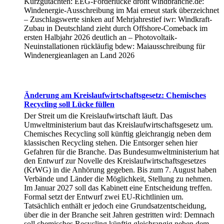
Kurzgutachten: EEG-Förderlücke droht windbranche.de:
Windenergie-Ausschreibung im Mai erneut stark überzeichnet
– Zuschlagswerte sinken auf Mehrjahrestief iwr: Windkraft-
Zubau in Deutschland zieht durch Offshore-Comeback im
ersten Halbjahr 2026 deutlich an – Photovoltaik-
Neuinstallationen rückläufig bdew: Maiausschreibung für
Windenergieanlagen an Land 2026
Änderung am Kreislaufwirtschaftsgesetz: Chemisches
Recycling soll Lücke füllen
Der Streit um die Kreislaufwirtschaft läuft. Das
Umweltministerium baut das Kreislaufwirtschaftsgesetz um.
Chemisches Recycling soll künftig gleichrangig neben dem
klassischen Recycling stehen. Die Entsorger sehen hier
Gefahren für die Branche. Das Bundesumweltministerium hat
den Entwurf zur Novelle des Kreislaufwirtschaftsgesetzes
(KrWG) in die Anhörung gegeben. Bis zum 7. August haben
Verbände und Länder die Möglichkeit, Stellung zu nehmen.
Im Januar 2027 soll das Kabinett eine Entscheidung treffen.
Formal setzt der Entwurf zwei EU-Richtlinien um.
Tatsächlich enthält er jedoch eine Grundsatzentscheidung,
über die in der Branche seit Jahren gestritten wird: Demnach
soll chemisches Recycling künftig gleichrangig neben dem