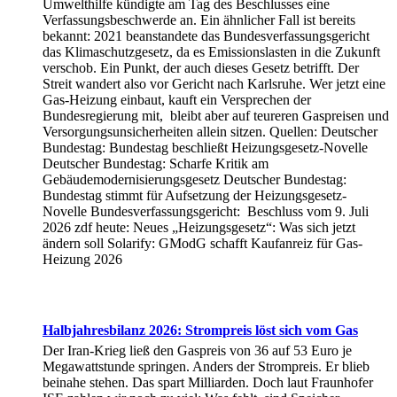
Umwelthilfe kündigte am Tag des Beschlusses eine
Verfassungsbeschwerde an. Ein ähnlicher Fall ist bereits
bekannt: 2021 beanstandete das Bundesverfassungsgericht
das Klimaschutzgesetz, da es Emissionslasten in die Zukunft
verschob. Ein Punkt, der auch dieses Gesetz betrifft. Der
Streit wandert also vor Gericht nach Karlsruhe. Wer jetzt eine
Gas-Heizung einbaut, kauft ein Versprechen der
Bundesregierung mit, bleibt aber auf teureren Gaspreisen und
Versorgungsunsicherheiten allein sitzen. Quellen: Deutscher
Bundestag: Bundestag beschließt Heizungsgesetz-Novelle
Deutscher Bundestag: Scharfe Kritik am
Gebäudemodernisierungsgesetz Deutscher Bundestag:
Bundestag stimmt für Aufsetzung der Heizungsgesetz-
Novelle Bundesverfassungsgericht: Beschluss vom 9. Juli
2026 zdf heute: Neues „Heizungsgesetz“: Was sich jetzt
ändern soll Solarify: GModG schafft Kaufanreiz für Gas-
Heizung 2026
Halbjahresbilanz 2026: Strompreis löst sich vom Gas
Der Iran-Krieg ließ den Gaspreis von 36 auf 53 Euro je
Megawattstunde springen. Anders der Strompreis. Er blieb
beinahe stehen. Das spart Milliarden. Doch laut Fraunhofer