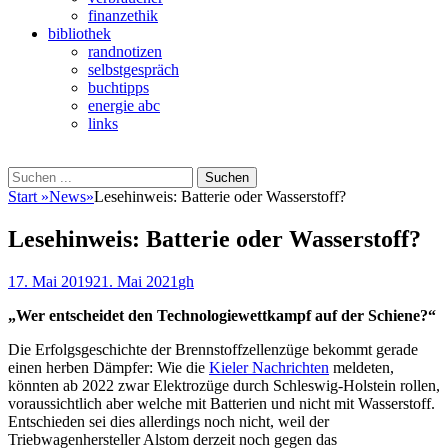
finanzethik
bibliothek
randnotizen
selbstgespräch
buchtipps
energie abc
links
Suchen
Suchen
nach:
Start
»
News
»
Lesehinweis: Batterie oder Wasserstoff?
Lesehinweis: Batterie oder Wasserstoff?
Veröffentlicht
Autor
17. Mai 2019
21. Mai 2021
gh
am
„Wer entscheidet den Technologiewettkampf auf der Schiene?“
Die Erfolgsgeschichte der Brennstoffzellenzüge bekommt gerade
einen herben Dämpfer: Wie die
Kieler Nachrichten
meldeten,
könnten ab 2022 zwar Elektrozüge durch Schleswig-Holstein rollen,
voraussichtlich aber welche mit Batterien und nicht mit Wasserstoff.
Entschieden sei dies allerdings noch nicht, weil der
Triebwagenhersteller Alstom derzeit noch gegen das