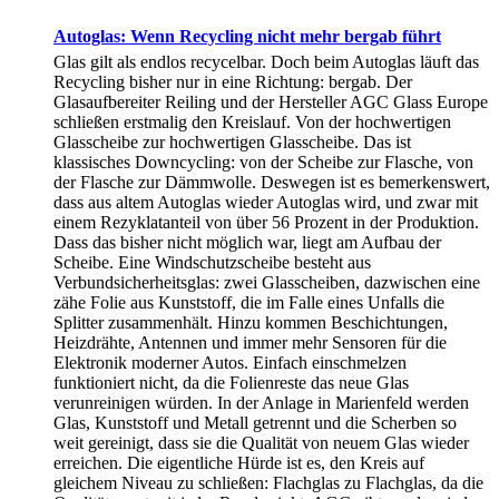
Autoglas: Wenn Recycling nicht mehr bergab führt
Glas gilt als endlos recycelbar. Doch beim Autoglas läuft das
Recycling bisher nur in eine Richtung: bergab. Der
Glasaufbereiter Reiling und der Hersteller AGC Glass Europe
schließen erstmalig den Kreislauf. Von der hochwertigen
Glasscheibe zur hochwertigen Glasscheibe. Das ist
klassisches Downcycling: von der Scheibe zur Flasche, von
der Flasche zur Dämmwolle. Deswegen ist es bemerkenswert,
dass aus altem Autoglas wieder Autoglas wird, und zwar mit
einem Rezyklatanteil von über 56 Prozent in der Produktion.
Dass das bisher nicht möglich war, liegt am Aufbau der
Scheibe. Eine Windschutzscheibe besteht aus
Verbundsicherheitsglas: zwei Glasscheiben, dazwischen eine
zähe Folie aus Kunststoff, die im Falle eines Unfalls die
Splitter zusammenhält. Hinzu kommen Beschichtungen,
Heizdrähte, Antennen und immer mehr Sensoren für die
Elektronik moderner Autos. Einfach einschmelzen
funktioniert nicht, da die Folienreste das neue Glas
verunreinigen würden. In der Anlage in Marienfeld werden
Glas, Kunststoff und Metall getrennt und die Scherben so
weit gereinigt, dass sie die Qualität von neuem Glas wieder
erreichen. Die eigentliche Hürde ist es, den Kreis auf
gleichem Niveau zu schließen: Flachglas zu Flachglas, da die