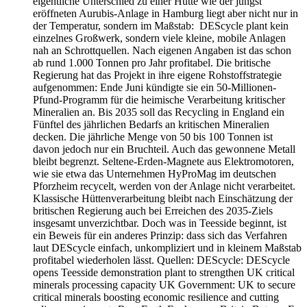
eigentliche Unterschied zu einer Hütte wie der jüngst
eröffneten Aurubis-Anlage in Hamburg liegt aber nicht nur in
der Temperatur, sondern im Maßstab: DEScycle plant kein
einzelnes Großwerk, sondern viele kleine, mobile Anlagen
nah an Schrottquellen. Nach eigenen Angaben ist das schon
ab rund 1.000 Tonnen pro Jahr profitabel. Die britische
Regierung hat das Projekt in ihre eigene Rohstoffstrategie
aufgenommen: Ende Juni kündigte sie ein 50-Millionen-
Pfund-Programm für die heimische Verarbeitung kritischer
Mineralien an. Bis 2035 soll das Recycling in England ein
Fünftel des jährlichen Bedarfs an kritischen Mineralien
decken. Die jährliche Menge von 50 bis 100 Tonnen ist
davon jedoch nur ein Bruchteil. Auch das gewonnene Metall
bleibt begrenzt. Seltene-Erden-Magnete aus Elektromotoren,
wie sie etwa das Unternehmen HyProMag im deutschen
Pforzheim recycelt, werden von der Anlage nicht verarbeitet.
Klassische Hüttenverarbeitung bleibt nach Einschätzung der
britischen Regierung auch bei Erreichen des 2035-Ziels
insgesamt unverzichtbar. Doch was in Teesside beginnt, ist
ein Beweis für ein anderes Prinzip: dass sich das Verfahren
laut DEScycle einfach, unkompliziert und in kleinem Maßstab
profitabel wiederholen lässt. Quellen: DEScycle: DEScycle
opens Teesside demonstration plant to strengthen UK critical
minerals processing capacity UK Government: UK to secure
critical minerals boosting economic resilience and cutting