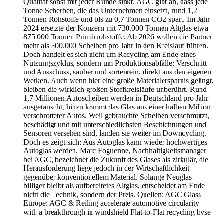
Qualität sonst mit jeder Runde sinkt. AGC gibt an, dass jede
Tonne Scherben, die das Unternehmen einsetzt, rund 1,2
Tonnen Rohstoffe und bis zu 0,7 Tonnen CO2 spart. Im Jahr
2024 ersetzte der Konzern mit 730.000 Tonnen Altglas etwa
875.000 Tonnen Primärrohstoffe. Ab 2026 wollen die Partner
mehr als 300.000 Scheiben pro Jahr in den Kreislauf führen.
Doch handelt es sich nicht um Recycling am Ende eines
Nutzungszyklus, sondern um Produktionsabfälle: Verschnitt
und Ausschuss, sauber und sortenrein, direkt aus den eigenen
Werken. Auch wenn hier eine große Materialersparnis gelingt,
bleiben die wirklich großen Stoffkreisläufe unberührt. Rund
1,7 Millionen Autoscheiben werden in Deutschland pro Jahr
ausgetauscht, hinzu kommt das Glas aus einer halben Million
verschrotteter Autos. Weil gebrauchte Scheiben verschmutzt,
beschädigt und mit unterschiedlichsten Beschichtungen und
Sensoren versehen sind, landen sie weiter im Downcycling.
Doch es zeigt sich: Aus Autoglas kann wieder hochwertiges
Autoglas werden. Marc Foguenne, Nachhaltigkeitsmanager
bei AGC, bezeichnet die Zukunft des Glases als zirkulär, die
Herausforderung liege jedoch in der Wirtschaftlichkeit
gegenüber konventionellem Material. Solange Neuglas
billiger bleibt als aufbereitetes Altglas, entscheidet am Ende
nicht die Technik, sondern der Preis. Quellen: AGC Glass
Europe: AGC & Reiling accelerate automotive circularity
with a breakthrough in windshield Flat-to-Flat recycling bvse