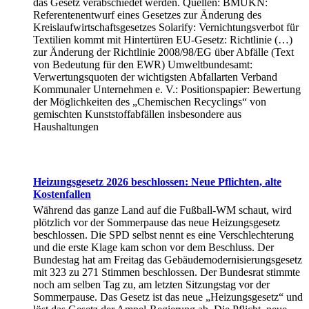
das Gesetz verabschiedet werden. Quellen: BMUKN:
Referentenentwurf eines Gesetzes zur Änderung des
Kreislaufwirtschaftsgesetzes Solarify: Vernichtungsverbot für
Textilien kommt mit Hintertüren EU-Gesetz: Richtlinie (…)
zur Änderung der Richtlinie 2008/98/EG über Abfälle (Text
von Bedeutung für den EWR) Umweltbundesamt:
Verwertungsquoten der wichtigsten Abfallarten Verband
Kommunaler Unternehmen e. V.: Positionspapier: Bewertung
der Möglichkeiten des „Chemischen Recyclings“ von
gemischten Kunststoffabfällen insbesondere aus
Haushaltungen
Heizungsgesetz 2026 beschlossen: Neue Pflichten, alte
Kostenfallen
Während das ganze Land auf die Fußball-WM schaut, wird
plötzlich vor der Sommerpause das neue Heizungsgesetz
beschlossen. Die SPD selbst nennt es eine Verschlechterung
und die erste Klage kam schon vor dem Beschluss. Der
Bundestag hat am Freitag das Gebäudemodernisierungsgesetz
mit 323 zu 271 Stimmen beschlossen. Der Bundesrat stimmte
noch am selben Tag zu, am letzten Sitzungstag vor der
Sommerpause. Das Gesetz ist das neue „Heizungsgesetz“ und