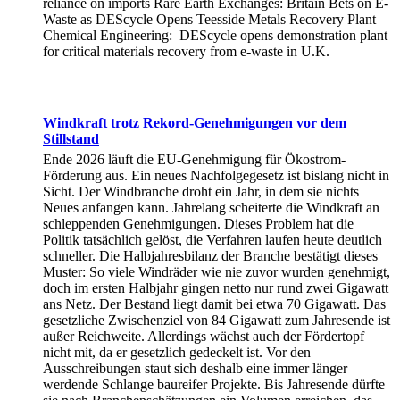
reliance on imports Rare Earth Exchanges: Britain Bets on E-
Waste as DEScycle Opens Teesside Metals Recovery Plant
Chemical Engineering: DEScycle opens demonstration plant
for critical materials recovery from e-waste in U.K.
Windkraft trotz Rekord-Genehmigungen vor dem
Stillstand
Ende 2026 läuft die EU-Genehmigung für Ökostrom-
Förderung aus. Ein neues Nachfolgegesetz ist bislang nicht in
Sicht. Der Windbranche droht ein Jahr, in dem sie nichts
Neues anfangen kann. Jahrelang scheiterte die Windkraft an
schleppenden Genehmigungen. Dieses Problem hat die
Politik tatsächlich gelöst, die Verfahren laufen heute deutlich
schneller. Die Halbjahresbilanz der Branche bestätigt dieses
Muster: So viele Windräder wie nie zuvor wurden genehmigt,
doch im ersten Halbjahr gingen netto nur rund zwei Gigawatt
ans Netz. Der Bestand liegt damit bei etwa 70 Gigawatt. Das
gesetzliche Zwischenziel von 84 Gigawatt zum Jahresende ist
außer Reichweite. Allerdings wächst auch der Fördertopf
nicht mit, da er gesetzlich gedeckelt ist. Vor den
Ausschreibungen staut sich deshalb eine immer länger
werdende Schlange baureifer Projekte. Bis Jahresende dürfte