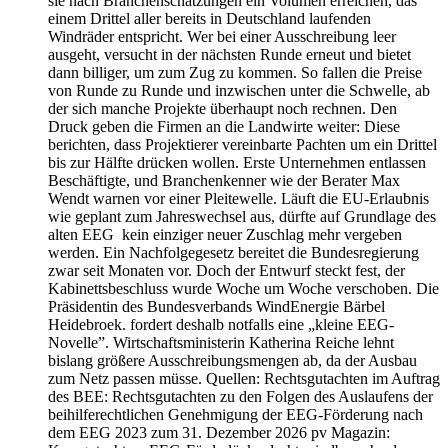
sie nach Branchenschätzungen ein Volumen erreichen, das
einem Drittel aller bereits in Deutschland laufenden
Windräder entspricht. Wer bei einer Ausschreibung leer
ausgeht, versucht in der nächsten Runde erneut und bietet
dann billiger, um zum Zug zu kommen. So fallen die Preise
von Runde zu Runde und inzwischen unter die Schwelle, ab
der sich manche Projekte überhaupt noch rechnen. Den
Druck geben die Firmen an die Landwirte weiter: Diese
berichten, dass Projektierer vereinbarte Pachten um ein Drittel
bis zur Hälfte drücken wollen. Erste Unternehmen entlassen
Beschäftigte, und Branchenkenner wie der Berater Max
Wendt warnen vor einer Pleitewelle. Läuft die EU-Erlaubnis
wie geplant zum Jahreswechsel aus, dürfte auf Grundlage des
alten EEG kein einziger neuer Zuschlag mehr vergeben
werden. Ein Nachfolgegesetz bereitet die Bundesregierung
zwar seit Monaten vor. Doch der Entwurf steckt fest, der
Kabinettsbeschluss wurde Woche um Woche verschoben. Die
Präsidentin des Bundesverbands WindEnergie Bärbel
Heidebroek. fordert deshalb notfalls eine „kleine EEG-
Novelle”. Wirtschaftsministerin Katherina Reiche lehnt
bislang größere Ausschreibungsmengen ab, da der Ausbau
zum Netz passen müsse. Quellen: Rechtsgutachten im Auftrag
des BEE: Rechtsgutachten zu den Folgen des Auslaufens der
beihilferechtlichen Genehmigung der EEG-Förderung nach
dem EEG 2023 zum 31. Dezember 2026 pv Magazin: