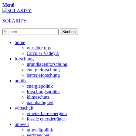
Menü
SOLARIFY
Suchen
nach:
Primäres
Zum
home
Inhalt
wir über uns
Menü
springen
Circular Valley®
forschung
grundlagenforschung
energieforschung
batterieforschung
politik
energiepolitik
forschungspolitik
klimaschutz
nachhaltigkeit
wirtschaft
erneuerbare energien
fossile energieträger
umwelt
umweltpolitik
verbraucher