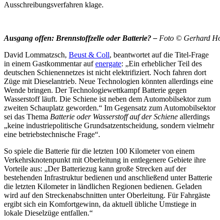
Ausschreibungsverfahren klage.
Ausgang offen: Brennstoffzelle oder Batterie? –
Foto © Gerhard Hof
David Lommatzsch,
Beust & Coll
, beantwortet auf die Titel-Frage
in einem Gastkommentar auf
energate
: „Ein erheblicher Teil des
deutschen Schienennetzes ist nicht elektrifiziert. Noch fahren dort
Züge mit Dieselantrieb. Neue Technologien könnten allerdings eine
Wende bringen. Der Technologiewettkampf Batterie gegen
Wasserstoff läuft. Die Schiene ist neben dem Automobilsektor zum
zweiten Schauplatz geworden.“ Im Gegensatz zum Automobilsektor
sei das Thema
Batterie oder Wasserstoff auf der Schiene
allerdings
„keine industriepolitische Grundsatzentscheidung, sondern vielmehr
eine betriebstechnische Frage“.
So spiele die Batterie für die letzten 100 Kilometer von einem
Verkehrsknotenpunkt mit Oberleitung in entlegenere Gebiete ihre
Vorteile aus: „Der Batteriezug kann große Strecken auf der
bestehenden Infrastruktur bedienen und anschließend unter Batterie
die letzten Kilometer in ländlichen Regionen bedienen. Geladen
wird auf den Streckenabschnitten unter Oberleitung. Für Fahrgäste
ergibt sich ein Komfortgewinn, da aktuell übliche Umstiege in
lokale Dieselzüge entfallen.“