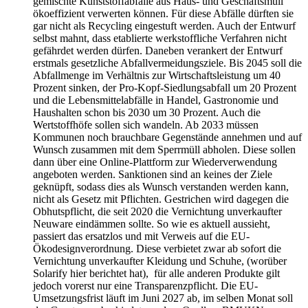
gemischte Kunststoffabfälle aus Haus- und Geschäftsmüll
ökoeffizient verwerten können. Für diese Abfälle dürften sie
gar nicht als Recycling eingestuft werden. Auch der Entwurf
selbst mahnt, dass etablierte werkstoffliche Verfahren nicht
gefährdet werden dürfen. Daneben verankert der Entwurf
erstmals gesetzliche Abfallvermeidungsziele. Bis 2045 soll die
Abfallmenge im Verhältnis zur Wirtschaftsleistung um 40
Prozent sinken, der Pro-Kopf-Siedlungsabfall um 20 Prozent
und die Lebensmittelabfälle in Handel, Gastronomie und
Haushalten schon bis 2030 um 30 Prozent. Auch die
Wertstoffhöfe sollen sich wandeln. Ab 2033 müssen
Kommunen noch brauchbare Gegenstände annehmen und auf
Wunsch zusammen mit dem Sperrmüll abholen. Diese sollen
dann über eine Online-Plattform zur Wiederverwendung
angeboten werden. Sanktionen sind an keines der Ziele
geknüpft, sodass dies als Wunsch verstanden werden kann,
nicht als Gesetz mit Pflichten. Gestrichen wird dagegen die
Obhutspflicht, die seit 2020 die Vernichtung unverkaufter
Neuware eindämmen sollte. So wie es aktuell aussieht,
passiert das ersatzlos und mit Verweis auf die EU-
Ökodesignverordnung. Diese verbietet zwar ab sofort die
Vernichtung unverkaufter Kleidung und Schuhe, (worüber
Solarify hier berichtet hat), für alle anderen Produkte gilt
jedoch vorerst nur eine Transparenzpflicht. Die EU-
Umsetzungsfrist läuft im Juni 2027 ab, im selben Monat soll