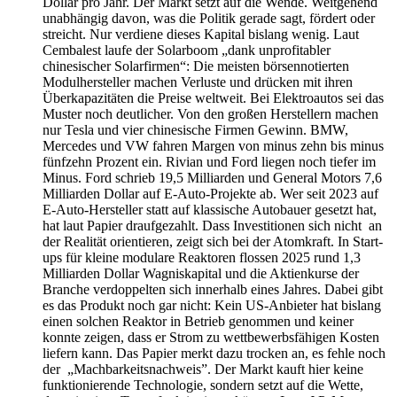
Dollar pro Jahr. Der Markt setzt auf die Wende. Weitgehend
unabhängig davon, was die Politik gerade sagt, fördert oder
streicht. Nur verdiene dieses Kapital bislang wenig. Laut
Cembalest laufe der Solarboom „dank unprofitabler
chinesischer Solarfirmen“: Die meisten börsennotierten
Modulhersteller machen Verluste und drücken mit ihren
Überkapazitäten die Preise weltweit. Bei Elektroautos sei das
Muster noch deutlicher. Von den großen Herstellern machen
nur Tesla und vier chinesische Firmen Gewinn. BMW,
Mercedes und VW fahren Margen von minus zehn bis minus
fünfzehn Prozent ein. Rivian und Ford liegen noch tiefer im
Minus. Ford schrieb 19,5 Milliarden und General Motors 7,6
Milliarden Dollar auf E-Auto-Projekte ab. Wer seit 2023 auf
E-Auto-Hersteller statt auf klassische Autobauer gesetzt hat,
hat laut Papier draufgezahlt. Dass Investitionen sich nicht an
der Realität orientieren, zeigt sich bei der Atomkraft. In Start-
ups für kleine modulare Reaktoren flossen 2025 rund 1,3
Milliarden Dollar Wagniskapital und die Aktienkurse der
Branche verdoppelten sich innerhalb eines Jahres. Dabei gibt
es das Produkt noch gar nicht: Kein US-Anbieter hat bislang
einen solchen Reaktor in Betrieb genommen und keiner
konnte zeigen, dass er Strom zu wettbewerbsfähigen Kosten
liefern kann. Das Papier merkt dazu trocken an, es fehle noch
der „Machbarkeitsnachweis”. Der Markt kauft hier keine
funktionierende Technologie, sondern setzt auf die Wette,