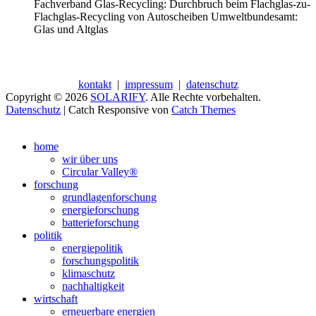
Fachverband Glas-Recycling: Durchbruch beim Flachglas-zu-
Flachglas-Recycling von Autoscheiben Umweltbundesamt:
Glas und Altglas
kontakt
|
impressum
|
datenschutz
Copyright © 2026
SOLARIFY
. Alle Rechte vorbehalten.
Datenschutz
| Catch Responsive von
Catch Themes
Nach
oben
home
scrollen
wir über uns
Circular Valley®
forschung
grundlagenforschung
energieforschung
batterieforschung
politik
energiepolitik
forschungspolitik
klimaschutz
nachhaltigkeit
wirtschaft
erneuerbare energien