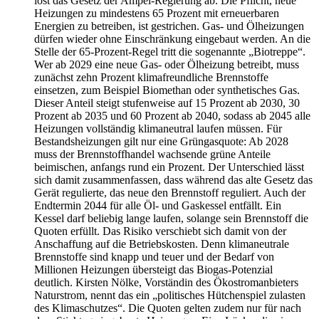
löst das Gesetz der Ampel-Regierung ab. Die Pflicht, neue
Heizungen zu mindestens 65 Prozent mit erneuerbaren
Energien zu betreiben, ist gestrichen. Gas- und Ölheizungen
dürfen wieder ohne Einschränkung eingebaut werden. An die
Stelle der 65-Prozent-Regel tritt die sogenannte „Biotreppe“.
Wer ab 2029 eine neue Gas- oder Ölheizung betreibt, muss
zunächst zehn Prozent klimafreundliche Brennstoffe
einsetzen, zum Beispiel Biomethan oder synthetisches Gas.
Dieser Anteil steigt stufenweise auf 15 Prozent ab 2030, 30
Prozent ab 2035 und 60 Prozent ab 2040, sodass ab 2045 alle
Heizungen vollständig klimaneutral laufen müssen. Für
Bestandsheizungen gilt nur eine Grüngasquote: Ab 2028
muss der Brennstoffhandel wachsende grüne Anteile
beimischen, anfangs rund ein Prozent. Der Unterschied lässt
sich damit zusammenfassen, dass während das alte Gesetz das
Gerät regulierte, das neue den Brennstoff reguliert. Auch der
Endtermin 2044 für alle Öl- und Gaskessel entfällt. Ein
Kessel darf beliebig lange laufen, solange sein Brennstoff die
Quoten erfüllt. Das Risiko verschiebt sich damit von der
Anschaffung auf die Betriebskosten. Denn klimaneutrale
Brennstoffe sind knapp und teuer und der Bedarf von
Millionen Heizungen übersteigt das Biogas-Potenzial
deutlich. Kirsten Nölke, Vorständin des Ökostromanbieters
Naturstrom, nennt das ein „politisches Hütchenspiel zulasten
des Klimaschutzes“. Die Quoten gelten zudem nur für nach