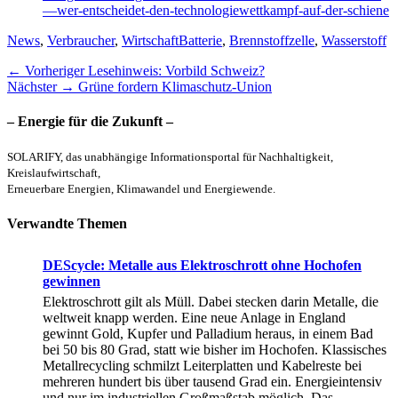
—wer-entscheidet-den-technologiewettkampf-auf-der-schiene
Kategorien
Schlagworte
News
,
Verbraucher
,
Wirtschaft
Batterie
,
Brennstoffzelle
,
Wasserstoff
Beitragsnavigation
Vorheriger
← Vorheriger
Lesehinweis: Vorbild Schweiz?
Nächster
Beitrag:
Nächster →
Grüne fordern Klimaschutz-Union
Beitrag:
– Energie für die Zukunft –
SOLARIFY, das unabhängige Informationsportal für Nachhaltigkeit,
Kreislaufwirtschaft,
Erneuerbare Energien, Klimawandel und Energiewende.
Verwandte Themen
DEScycle: Metalle aus Elektroschrott ohne Hochofen
gewinnen
Elektroschrott gilt als Müll. Dabei stecken darin Metalle, die
weltweit knapp werden. Eine neue Anlage in England
gewinnt Gold, Kupfer und Palladium heraus, in einem Bad
bei 50 bis 80 Grad, statt wie bisher im Hochofen. Klassisches
Metallrecycling schmilzt Leiterplatten und Kabelreste bei
mehreren hundert bis über tausend Grad ein. Energieintensiv
und nur im industriellen Großmaßstab möglich. Das