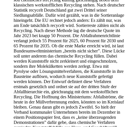
klassischen werkstofflichen Recycling stehen. Nach deutscher
Statistik recycelt Deutschland gut zwei Drittel seiner
Siedlungsabfälle. Dafür wird gezählt, was in die Sortieranlage
hineingeht. Die EU rechnet jedoch anders: Es zählt nur, was
am Ende tatsächlich recycelt wird. Sortierreste zählen nicht als
Recycling. Nach dieser Methode lag die deutsche Quote im
Jahr 2023 bei knapp 50 Prozent. Die Abfallrahmenrichtlinie
verlangt jedoch 55 Prozent für 2025, 60 Prozent für 2030 und
65 Prozent für 2035. Ob die erste Marke erreicht wird, ist laut
Bundesumweltministerium „bereits nicht sicher”. Diese Lücke
soll unter anderem das chemische Recycling füllen. Dabei
werden Kunststoffe nicht zerkleinert und eingeschmolzen,
sondern ihre Molekülketten werden zerlegt. Etwa mit
Pyrolyse oder Lösungsmittelverfahren, die Kunststoffe in ihre
Bausteine auflösen, wodurch neue Kunststoffe gefertigt
werden können. Der Entwurf definiert diese Verfahren
erstmals gesetzlich und ordnet sie auf der dritten Stufe der
Abfallhierarchie ein, gleichrangig mit dem werkstofflichen
Recycling. Die Hoffnung des Ministeriums: Abfallströme, die
heute in der Müllverbrennung enden, könnten so im Kreislauf
bleiben. Genau daran gibt es jedoch Zweifel. So hielt der
Verband kommunaler Unternehmen bereits im Dezember in
einem Positionspapier fest, dass es „keine überzeugenden
Demonstrationen” dafür gebe, dass chemische Verfahren