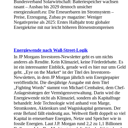
Bundesverband Solarwirtschaft: Batteriespeicher wachsen
rasant – Ausbau bis 2029 dennoch unsicher
energiezukunft.eu: Die Erneuerbaren im Stromsystem –
Preise, Erzeugung, Zubau pv magazine: Weniger
Negativpreise als 2025: Erstes Halbjahr trotz globaler
Energiekrise mit nur leicht höheren Börsenstrompreisen
Energiewende nach Wall-Street-Logik
In JP Morgans Investoren-Newsletter geht es um nichts
anderes als Rendite. Kein Klimaziel, keine Förderdebatte. Es
ist ein interessanter Einblick, gerade weil es hier nur ums Geld
geht. „Eye on the Market“ ist der Titel des Investoren-
Newsletters, in dem JP Morgan jährlich sein Energiepapier
veröffentlicht. Die diesjährige Ausgabe mit dem Titel
„Fighting Words” stammt von Michael Cembalest, dem Chef-
Anlagestrategen der Vermögensverwaltung. Darin wird die
Energiewende nicht als Klimaziel, sondern als Kapitalfrage
behandelt: Jede Technologie wird anhand von Marge,
Stromkosten, Aktienkurs und Wagniskapital gemessen. Der
erste Befund fällt eindeutig aus. Weltweit fließt doppelt so viel
Kapital in erneuerbare Energien, Netze und Speicher wie in
fossile Energien. Laut J.P. Morgan rund 2,2 zu 1,1 Billionen