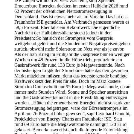
ISE zahlen wir noch zu viel: Was fehlt, sind Speicher.
Erneuerbare Energien deckten im ersten Halbjahr 2026 rund
62 Prozent der öffentlichen Nettostromerzeugung in
Deutschland. Das ist etwas mehr als im Vorjahr. Das hat das
Fraunhofer ISE gemeldet. Am Verbrauch gemessen waren es
58,5 Prozent. Ebenfalls ein Rekordwert. Die eigentliche
Nachricht der Halbjahresbilanz steckt jedoch in den
Preisdaten: So hat sich der Strompreis vom Gaspreis
weitgehend gelöst und die Stunden mit Negativpreisen gehen
zurück, obwohl mehr Solarstrom im Netz war als je zuvor.
Als der Iran-Krieg im Frühjahr die Gaspreise binnen weniger
Wochen um 48 Prozent in die Höhe trieb, produzierte ein
Gaskraftwerk für rund 133 Euro je Megawattstunde. Nach
der bisherigen Logik der Strombörse hätte das den gesamten
Markt mitziehen müssen, denn das teuerste gerade benötigte
Kraftwerk setzt den Preis für alle. Doch im März kostete
Strom im Durchschnitt nur 95 Euro je Megawattstunde, da an
immer mehr Stunden Wind, Sonne und Speicher ausreichten
und die Gaskraftwerke nicht in die Preisbildung einbezogen
wurden. „Hätten die erneuerbaren Energien nicht so stark zur
Stromerzeugung beigetragen, wäre der Börsenstrompreis im
April um 76 Prozent höher gewesen”, sagt Leonhard Gandhi,
Projektleiter von Energy Charts am Fraunhofer ISE. Statt
rund 69 Euro hätte die Megawattstunde damit gut 120 Euro
gekostet. Bemerkenswert ist auch die folgende Entwicklung: