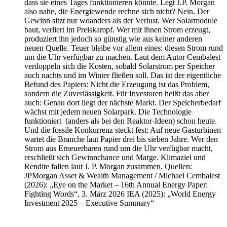
dass sie eines Tages funktionieren könnte. Legt J.P. Morgan
also nahe, die Energiewende rechne sich nicht? Nein. Der
Gewinn sitzt nur woanders als der Verlust. Wer Solarmodule
baut, verliert im Preiskampf. Wer mit ihnen Strom erzeugt,
produziert ihn jedoch so günstig wie aus keiner anderen
neuen Quelle. Teuer bleibe vor allem eines: diesen Strom rund
um die Uhr verfügbar zu machen. Laut dem Autor Cembalest
verdoppeln sich die Kosten, sobald Solarstrom per Speicher
auch nachts und im Winter fließen soll. Das ist der eigentliche
Befund des Papiers: Nicht die Erzeugung ist das Problem,
sondern die Zuverlässigkeit. Für Investoren heißt das aber
auch: Genau dort liegt der nächste Markt. Der Speicherbedarf
wächst mit jedem neuen Solarpark. Die Technologie
funktioniert (anders als bei den Reaktor-Ideen) schon heute.
Und die fossile Konkurrenz steckt fest: Auf neue Gasturbinen
wartet die Branche laut Papier drei bis sieben Jahre. Wer den
Strom aus Erneuerbaren rund um die Uhr verfügbar macht,
erschließt sich Gewinnchance und Marge. Klimaziel und
Rendite fallen laut J. P. Morgan zusammen. Quellen:
JPMorgan Asset & Wealth Management / Michael Cembalest
(2026): „Eye on the Market – 16th Annual Energy Paper:
Fighting Words“, 3. März 2026 IEA (2025): „World Energy
Investment 2025 – Executive Summary“