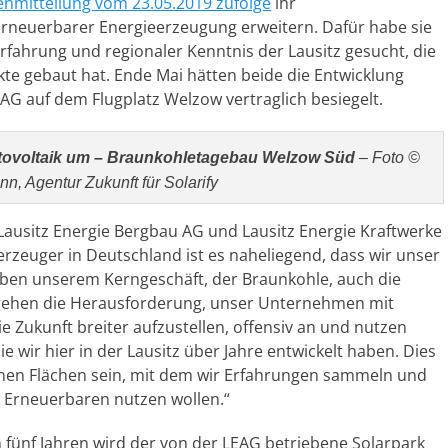
enmitteilung vom
23.05.2019
zufolge
ihr
rneuerbarer Energieerzeugung erweitern. Dafür habe sie
Erfahrung und regionaler Kenntnis der Lausitz gesucht, die
kte gebaut hat. Ende Mai hätten beide die Entwicklung
EAG auf dem Flugplatz Welzow vertraglich besiegelt.
otovoltaik um – Braunkohletagebau Welzow Süd
– Foto ©
, Agentur Zukunft für Solarify
ausitz Energie Bergbau AG und Lausitz Energie Kraftwerke
erzeuger in Deutschland ist es naheliegend, dass wir unser
eben unserem Kerngeschäft, der Braunkohle, auch die
 gehen die Herausforderung, unser Unternehmen mit
e Zukunft breiter aufzustellen, offensiv an und nutzen
 wir hier in der Lausitz über Jahre entwickelt haben. Dies
genen Flächen sein, mit dem wir Erfahrungen sammeln und
r Erneuerbaren nutzen wollen.“
 fünf Jahren wird der von der LEAG betriebene Solarpark