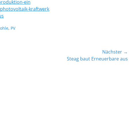
produktion-ein
photovoltaik-kraftwerk
us
rte
ohle
,
PV
Nächster →
Nächster
Steag baut Erneuerbare aus
Beitrag: