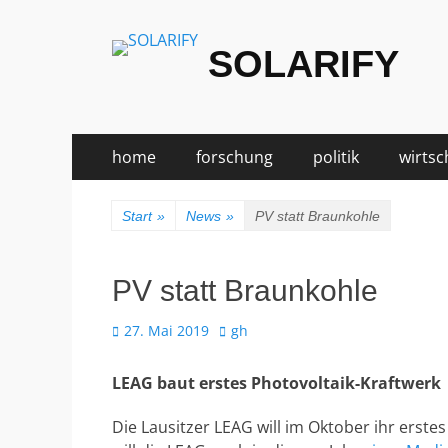
SOLARIFY
Zum
Primäres
home
forschung
politik
wirtsc
Inhalt
Menü
springen
Start
»
News
»
PV statt Braunkohle
PV statt Braunkohle
Veröffentlicht
Autor
27. Mai 2019
gh
am
LEAG baut erstes Photovoltaik-Kraftwerk
Die Lausitzer LEAG will im Oktober ihr erste