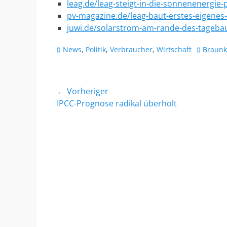
leag.de/leag-steigt-in-die-sonnenenergie-
pv-magazine.de/leag-baut-erstes-eigenes-
juwi.de/solarstrom-am-rande-des-tageba
Kategorien
Schlagwo
News
,
Politik
,
Verbraucher
,
Wirtschaft
Braunk
Beitragsnavigation
← Vorheriger
Vorheriger
IPCC-Prognose radikal überholt
Beitrag: