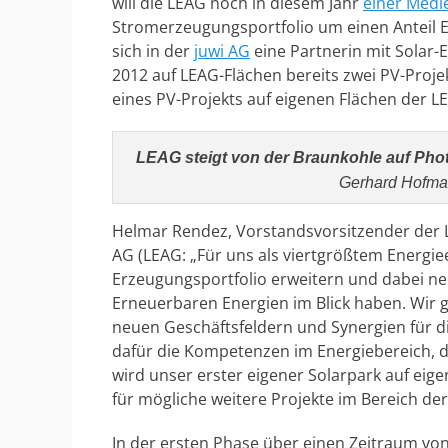
will die LEAG noch in diesem Jahr
einer Medi
Stromerzeugungsportfolio um einen Anteil E
sich in der
juwi AG
eine Partnerin mit Solar-
2012 auf LEAG-Flächen bereits zwei PV-Proje
eines PV-Projekts auf eigenen Flächen der L
LEAG steigt von der Braunkohle auf Ph
Gerhard Hofmann
Helmar Rendez, Vorstandsvorsitzender der L
AG (LEAG: „Für uns als viertgrößtem Energie
Erzeugungsportfolio erweitern und dabei n
Erneuerbaren Energien im Blick haben. Wir
neuen Geschäftsfeldern und Synergien für di
dafür die Kompetenzen im Energiebereich, die
wird unser erster eigener Solarpark auf ei
für mögliche weitere Projekte im Bereich de
In der ersten Phase über einen Zeitraum von