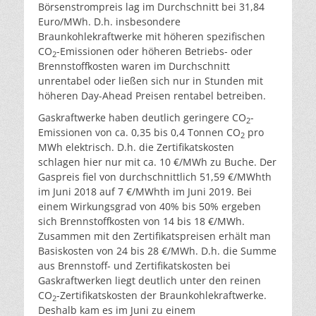
Börsenstrompreis lag im Durchschnitt bei 31,84
Euro/MWh. D.h. insbesondere
Braunkohlekraftwerke mit höheren spezifischen
CO
-Emissionen oder höheren Betriebs- oder
2
Brennstoffkosten waren im Durchschnitt
unrentabel oder ließen sich nur in Stunden mit
höheren Day-Ahead Preisen rentabel betreiben.
Gaskraftwerke haben deutlich geringere CO
-
2
Emissionen von ca. 0,35 bis 0,4 Tonnen CO
pro
2
MWh elektrisch. D.h. die Zertifikatskosten
schlagen hier nur mit ca. 10 €/MWh zu Buche. Der
Gaspreis fiel von durchschnittlich 51,59 €/MWhth
im Juni 2018 auf 7 €/MWhth im Juni 2019. Bei
einem Wirkungsgrad von 40% bis 50% ergeben
sich Brennstoffkosten von 14 bis 18 €/MWh.
Zusammen mit den Zertifikatspreisen erhält man
Basiskosten von 24 bis 28 €/MWh. D.h. die Summe
aus Brennstoff- und Zertifikatskosten bei
Gaskraftwerken liegt deutlich unter den reinen
CO
-Zertifikatskosten der Braunkohlekraftwerke.
2
Deshalb kam es im Juni zu einem