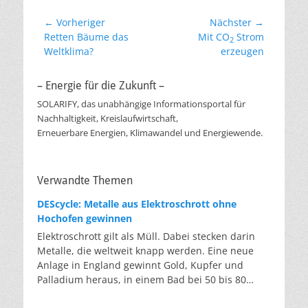
Beitragsnavigation
← Vorheriger
Nächster →
Vorheriger
Nächster
Retten Bäume das
Mit CO
Strom
2
Beitrag:
Beitrag:
Weltklima?
erzeugen
– Energie für die Zukunft –
SOLARIFY, das unabhängige Informationsportal für
Nachhaltigkeit, Kreislaufwirtschaft,
Erneuerbare Energien, Klimawandel und Energiewende.
Verwandte Themen
DEScycle: Metalle aus Elektroschrott ohne
Hochofen gewinnen
Elektroschrott gilt als Müll. Dabei stecken darin
Metalle, die weltweit knapp werden. Eine neue
Anlage in England gewinnt Gold, Kupfer und
Palladium heraus, in einem Bad bei 50 bis 80
Grad, statt wie bisher im Hochofen. Klassisches