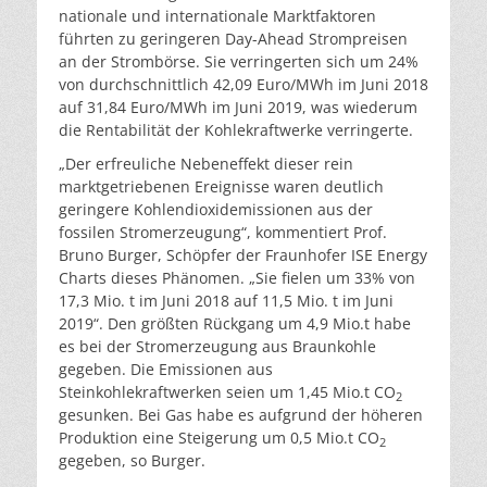
nationale und internationale Marktfaktoren
führten zu geringeren Day-Ahead Strompreisen
an der Strombörse. Sie verringerten sich um 24%
von durchschnittlich 42,09 Euro/MWh im Juni 2018
auf 31,84 Euro/MWh im Juni 2019, was wiederum
die Rentabilität der Kohlekraftwerke verringerte.
„Der erfreuliche Nebeneffekt dieser rein
marktgetriebenen Ereignisse waren deutlich
geringere Kohlendioxidemissionen aus der
fossilen Stromerzeugung“, kommentiert Prof.
Bruno Burger, Schöpfer der Fraunhofer ISE Energy
Charts dieses Phänomen. „Sie fielen um 33% von
17,3 Mio. t im Juni 2018 auf 11,5 Mio. t im Juni
2019“. Den größten Rückgang um 4,9 Mio.t habe
es bei der Stromerzeugung aus Braunkohle
gegeben. Die Emissionen aus
Steinkohlekraftwerken seien um 1,45 Mio.t CO
2
gesunken. Bei Gas habe es aufgrund der höheren
Produktion eine Steigerung um 0,5 Mio.t CO
2
gegeben, so Burger.