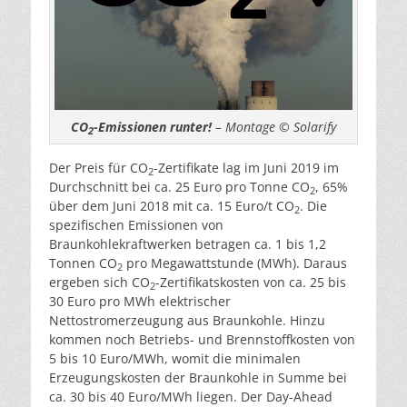
CO
-Emissionen runter!
– Montage © Solarify
2
Der Preis für CO
-Zertifikate lag im Juni 2019 im
2
Durchschnitt bei ca. 25 Euro pro Tonne CO
, 65%
2
über dem Juni 2018 mit ca. 15 Euro/t CO
. Die
2
spezifischen Emissionen von
Braunkohlekraftwerken betragen ca. 1 bis 1,2
Tonnen CO
pro Megawattstunde (MWh). Daraus
2
ergeben sich CO
-Zertifikatskosten von ca. 25 bis
2
30 Euro pro MWh elektrischer
Nettostromerzeugung aus Braunkohle. Hinzu
kommen noch Betriebs- und Brennstoffkosten von
5 bis 10 Euro/MWh, womit die minimalen
Erzeugungskosten der Braunkohle in Summe bei
ca. 30 bis 40 Euro/MWh liegen. Der Day-Ahead