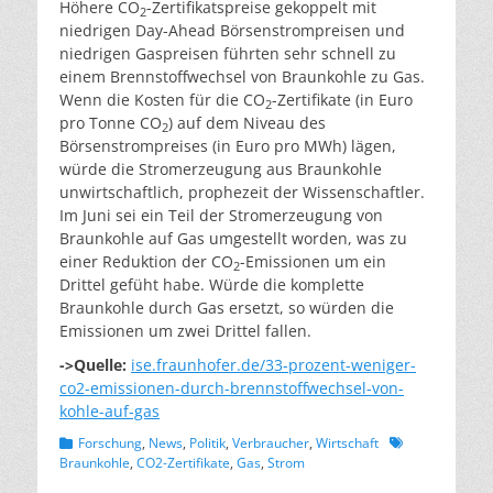
Höhere CO
-Zertifikatspreise gekoppelt mit
2
niedrigen Day-Ahead Börsenstrompreisen und
niedrigen Gaspreisen führten sehr schnell zu
einem Brennstoffwechsel von Braunkohle zu Gas.
Wenn die Kosten für die CO
-Zertifikate (in Euro
2
pro Tonne CO
) auf dem Niveau des
2
Börsenstrompreises (in Euro pro MWh) lägen,
würde die Stromerzeugung aus Braunkohle
unwirtschaftlich, prophezeit der Wissenschaftler.
Im Juni sei ein Teil der Stromerzeugung von
Braunkohle auf Gas umgestellt worden, was zu
einer Reduktion der CO
-Emissionen um ein
2
Drittel gefüht habe. Würde die komplette
Braunkohle durch Gas ersetzt, so würden die
Emissionen um zwei Drittel fallen.
->Quelle:
ise.fraunhofer.de/33-prozent-weniger-
co2-emissionen-durch-brennstoffwechsel-von-
kohle-auf-gas
Kategorien
Schlagworte
Forschung
,
News
,
Politik
,
Verbraucher
,
Wirtschaft
Braunkohle
,
CO2-Zertifikate
,
Gas
,
Strom