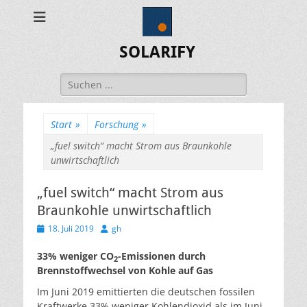
SOLARIFY
Suchen
nach:
Start
»
Forschung
»
„fuel switch“ macht Strom aus Braunkohle
unwirtschaftlich
„fuel switch“ macht Strom aus
Braunkohle unwirtschaftlich
Veröffentlicht
Autor
18. Juli 2019
gh
am
33% weniger CO
-Emissionen durch
2
Brennstoffwechsel von Kohle auf Gas
Im Juni 2019 emittierten die deutschen fossilen
Kraftwerke 33% weniger Kohlendioxid als im Juni