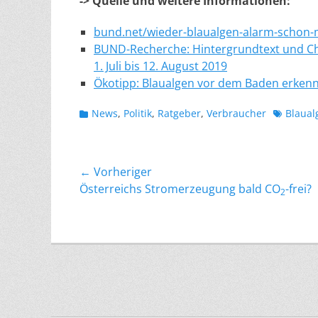
-> Quelle und weitere Informationen:
bund.net/wieder-blaualgen-alarm-schon
BUND-Recherche: Hintergrundtext und Ch
1. Juli bis 12. August 2019
Ökotipp: Blaualgen vor dem Baden erken
Kategorien
Schlagwo
News
,
Politik
,
Ratgeber
,
Verbraucher
Blaual
Beitragsnavigation
← Vorheriger
Vorheriger
Österreichs Stromerzeugung bald CO
-frei?
2
Beitrag: