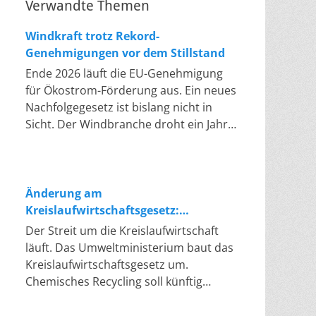
Verwandte Themen
Windkraft trotz Rekord-
Genehmigungen vor dem Stillstand
Ende 2026 läuft die EU-Genehmigung
für Ökostrom-Förderung aus. Ein neues
Nachfolgegesetz ist bislang nicht in
Sicht. Der Windbranche droht ein Jahr,
in dem sie nichts Neues anfangen kann.
Jahrelang scheiterte die Windkraft an
schleppenden Genehmigungen. Dieses
Problem hat die Politik tatsächlich
Änderung am
gelöst, die Verfahren laufen heute
Kreislaufwirtschaftsgesetz:
deutlich schneller. Die Halbjahresbilanz
Chemisches Recycling soll Lücke
Der Streit um die Kreislaufwirtschaft
der Branche bestätigt dieses Muster:
füllen
läuft. Das Umweltministerium baut das
So viele Windräder wie nie zuvor
Kreislaufwirtschaftsgesetz um.
wurden genehmigt, doch im ersten
Chemisches Recycling soll künftig
Halbjahr gingen netto nur rund zwei
gleichrangig neben dem klassischen
Gigawatt ans Netz. Der Bestand liegt
Recycling stehen. Die Entsorger sehen