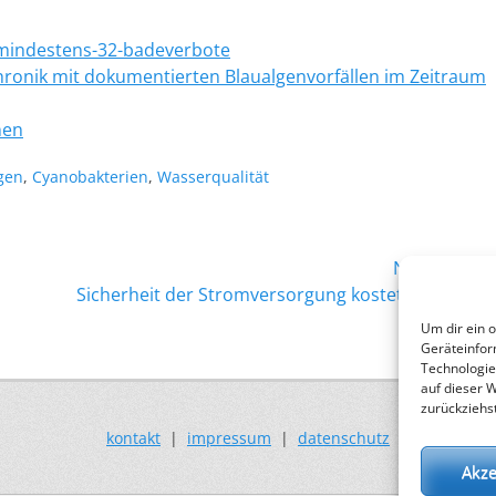
-mindestens-32-badeverbote
ronik mit dokumentierten Blaualgenvorfällen im Zeitraum
nen
rte
gen
,
Cyanobakterien
,
Wasserqualität
Nächster →
Nächster
Sicherheit der Stromversorgung kostet so viel wie
Beitrag:
nie
Um dir ein 
Geräteinfor
Technologie
auf dieser 
zurückziehs
kontakt
|
impressum
|
datenschutz
Akze