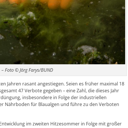
n
– Foto © Jörg Farys/BUND
tzten Jahren rasant angestiegen. Seien es früher maximal 18
sgesamt 47 Verbote gegeben – eine Zahl, die dieses Jahr
düngung, insbesondere in Folge der industriellen
ealer Nährboden für Blaualgen und führe zu den Verboten
e Entwicklung im zweiten Hitzesommer in Folge mit großer