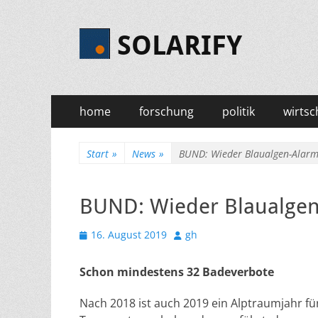
SOLARIFY
Primäres
Zum
home
forschung
politik
wirtsc
Inhalt
Menü
springen
Start
»
News
»
BUND: Wieder Blaualgen-Alar
BUND: Wieder Blaualge
Veröffentlicht
Autor
16. August 2019
gh
am
Schon mindestens 32 Badeverbote
Nach 2018 ist auch 2019 ein Alptraumjahr fü