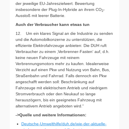
der jeweilige EU-Jahreszielwert. Bewertung
insbesondere der Plug-In-Hybride an ihrem CO
-
2
Ausstoß mit leerer Batterie.
Auch der Verbraucher kann etwas tun
12. Um ein klares Signal an die Industrie zu senden
und die Automobilkonzerne zu unterstützen, die
effiziente Elektrofahrzeuge anbieten: Die DUH ruft
Verbraucher zu einem ‚Verbrenner-Fasten‘ auf, d.h.
keine neuen Fahrzeuge mit reinem
Verbrennungsmotors mehr zu kaufen. Idealerweise
Verzicht auf einen Pkw und Nutzung von Bahn, Bus,
Straßenbahn und Fahrrad. Falls dennoch ein Pkw
angeschafft werden soll: Beschränkung auf
Fahrzeuge mit elektrischem Antrieb und niedrigem
Stromverbrauch oder den Neukauf so lange
herauszögern, bis ein geeignetes Fahrzeug mit
alternativem Antrieb angeboten wird.“
->Quelle und weitere Informationen:
Deutsche-Umwelthilfe/duh.de/wie-der-aktuelle-