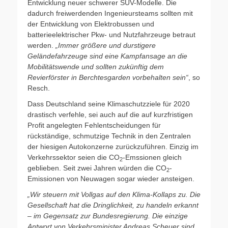
Entwicklung neuer schwerer SUV-Modelle. Die
dadurch freiwerdenden Ingenieursteams sollten mit
der Entwicklung von Elektrobussen und
batterieelektrischer Pkw- und Nutzfahrzeuge betraut
werden.
„Immer größere und durstigere
Geländefahrzeuge sind eine Kampfansage an die
Mobilitätswende und sollten zukünftig dem
Revierförster in Berchtesgarden vorbehalten sein“
, so
Resch.
Dass Deutschland seine Klimaschutzziele für 2020
drastisch verfehle, sei auch auf die auf kurzfristigen
Profit angelegten Fehlentscheidungen für
rückständige, schmutzige Technik in den Zentralen
der hiesigen Autokonzerne zurückzuführen. Einzig im
Verkehrssektor seien die CO
-Emssionen gleich
2
geblieben. Seit zwei Jahren würden die CO
-
2
Emissionen von Neuwagen sogar wieder ansteigen.
„Wir steuern mit Vollgas auf den Klima-Kollaps zu. Die
Gesellschaft hat die Dringlichkeit, zu handeln erkannt
– im Gegensatz zur Bundesregierung. Die einzige
Antwort von Verkehrsminister Andreas Scheuer sind