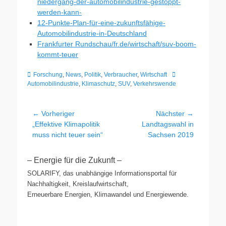
niedergang-der-automobilindustrie-gestoppt-
werden-kann-
12-Punkte-Plan-für-eine-zukunftsfähige-
Automobilindustrie-in-Deutschland
Frankfurter Rundschau/fr.de/wirtschaft/suv-boom-
kommt-teuer
Kategorien
Schlagworte
Forschung
,
News
,
Politik
,
Verbraucher
,
Wirtschaft
Automobilindustrie
,
Klimaschutz
,
SUV
,
Verkehrswende
Beitragsnavigation
← Vorheriger
Nächster →
Vorheriger
Nächster
„Effektive Klimapolitik
Landtagswahl in
Beitrag:
Beitrag:
muss nicht teuer sein“
Sachsen 2019
– Energie für die Zukunft –
SOLARIFY, das unabhängige Informationsportal für
Nachhaltigkeit, Kreislaufwirtschaft,
Erneuerbare Energien, Klimawandel und Energiewende.