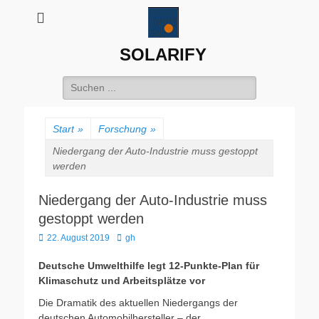
SOLARIFY
Suchen
nach:
Start
»
Forschung
»
Niedergang der Auto-Industrie muss gestoppt
werden
Niedergang der Auto-Industrie muss
gestoppt werden
Veröffentlicht
Autor
22. August 2019
gh
am
Deutsche Umwelthilfe legt 12-Punkte-Plan für
Klimaschutz und Arbeitsplätze vor
Die Dramatik des aktuellen Niedergangs der
deutschen Automobilhersteller – der