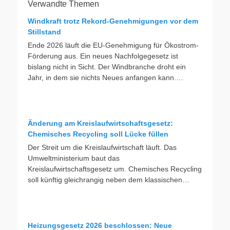
Verwandte Themen
Windkraft trotz Rekord-Genehmigungen vor dem
Stillstand
Ende 2026 läuft die EU-Genehmigung für Ökostrom-
Förderung aus. Ein neues Nachfolgegesetz ist
bislang nicht in Sicht. Der Windbranche droht ein
Jahr, in dem sie nichts Neues anfangen kann.
Jahrelang scheiterte die Windkraft an schleppenden
Genehmigungen. Dieses Problem hat die Politik
tatsächlich gelöst, die Verfahren laufen heute deutlich
schneller. Die Halbjahresbilanz der Branche bestätigt
Änderung am Kreislaufwirtschaftsgesetz:
dieses Muster: So viele Windräder wie nie zuvor
Chemisches Recycling soll Lücke füllen
wurden genehmigt, doch im ersten Halbjahr gingen
Der Streit um die Kreislaufwirtschaft läuft. Das
netto nur rund zwei Gigawatt ans Netz. Der Bestand
Umweltministerium baut das
liegt damit bei etwa 70 Gigawatt. Das gesetzliche
Kreislaufwirtschaftsgesetz um. Chemisches Recycling
Zwischenziel von 84 Gigawatt zum Jahresende ist
soll künftig gleichrangig neben dem klassischen
außer Reichweite. Allerdings wächst auch der
Recycling stehen. Die Entsorger sehen hier Gefahren
Fördertopf nicht mit, da er gesetzlich gedeckelt ist.
für die Branche. Das Bundesumweltministerium hat
Vor den Ausschreibungen staut sich deshalb eine
den Entwurf zur Novelle des
immer länger werdende Schlange baureifer Projekte.
Kreislaufwirtschaftsgesetzes (KrWG) in die Anhörung
Heizungsgesetz 2026 beschlossen: Neue
Bis Jahresende dürfte sie nach