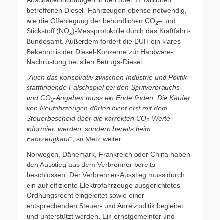
betroffenen Diesel- Fahrzeugen ebenso notwendig,
wie die Offenlegung der behördlichen CO
– und
2
Stickstoff (NO
)-Messprotokolle durch das Kraftfahrt-
x
Bundesamt. Außerdem fordert die DUH ein klares
Bekenntnis der Diesel-Konzerne zur Hardware-
Nachrüstung bei allen Betrugs-Diesel.
„Auch das konspirativ zwischen Industrie und Politik
stattfindende Falschspiel bei den Spritverbrauchs-
und CO
-Angaben muss ein Ende finden. Die Käufer
2
von Neufahrzeugen dürfen nicht erst mit dem
Steuerbescheid über die korrekten CO
-Werte
2
informiert werden, sondern bereits beim
Fahrzeugkauf“
, so Metz weiter.
Norwegen, Dänemark, Frankreich oder China haben
den Ausstieg aus dem Verbrenner bereits
beschlossen. Der Verbrenner-Ausstieg muss durch
ein auf effiziente Elektrofahrzeuge ausgerichtetes
Ordnungsrecht eingeleitet sowie einer
entsprechenden Steuer- und Anreizpolitik begleitet
und unterstützt werden. Ein ernstgemeinter und