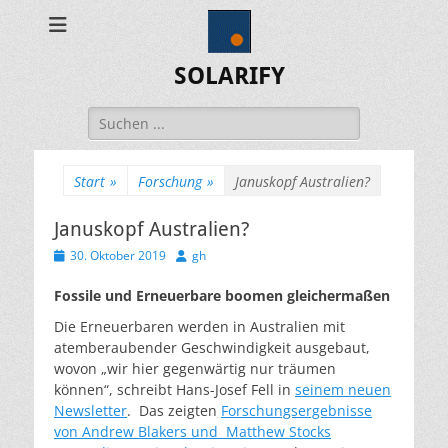
SOLARIFY
Suchen
nach:
Start
»
Forschung
»
Januskopf Australien?
Januskopf Australien?
Veröffentlicht
Autor
30. Oktober 2019
gh
am
Fossile und Erneuerbare boomen gleichermaßen
Die Erneuerbaren werden in Australien mit
atemberaubender Geschwindigkeit ausgebaut,
wovon „wir hier gegenwärtig nur träumen
können“, schreibt Hans-Josef Fell in
seinem neuen
Newsletter
. Das zeigten
Forschungsergebnisse
von Andrew Blakers und
Matthew Stocks