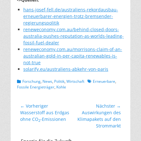
hans-josef-fell.de/australiens-rekordausbau-
erneuerbarer-energien-trotz-bremsender-
regierungspolitik
reneweconomy.com.au/behind-closed-doors-
australia-pushes-reputation-as-worlds-leading-
fossil-fuel-dealer
reneweconomy.com.au/morrisons-claim-of-an-
australian-gold-in-per-capita-renewables-is-
not-true
solarify.eu/australiens-abkehr-von-paris
Kategorien
Schlagworte
Forschung
,
News
,
Politik
,
Wirtschaft
Erneuerbare
,
Fossile Energieträger
,
Kohle
Beitragsnavigation
← Vorheriger
Nächster →
Vorheriger
Nächster
Wasserstoff aus Erdgas
Auswirkungen des
Beitrag:
Beitrag:
ohne CO
-Emissionen
Klimapakets auf den
2
Strommarkt