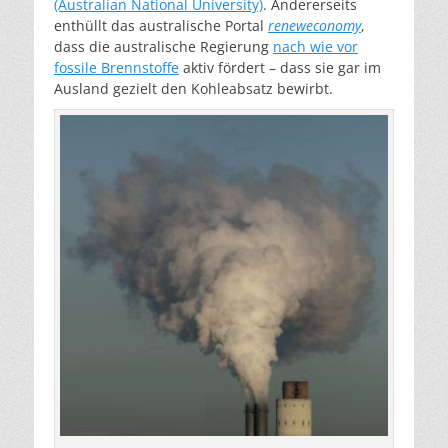
(Australian National University)
. Andererseits
enthüllt das australische Portal
ren
eweconomy
,
dass die australische Regierung
nach wie vor
fossile Brennstoffe
aktiv fördert – dass sie gar im
Ausland gezielt den Kohleabsatz bewirbt.