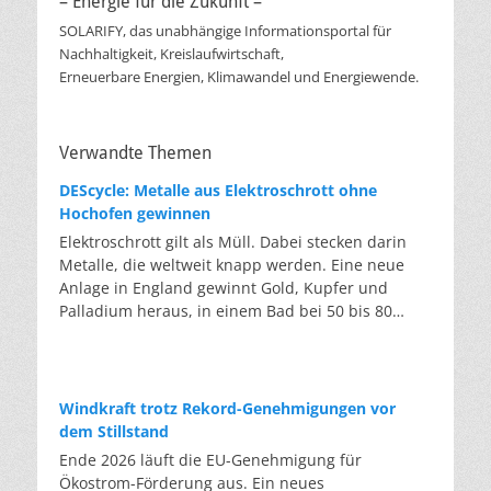
– Energie für die Zukunft –
SOLARIFY, das unabhängige Informationsportal für
Nachhaltigkeit, Kreislaufwirtschaft,
Erneuerbare Energien, Klimawandel und Energiewende.
Verwandte Themen
DEScycle: Metalle aus Elektroschrott ohne
Hochofen gewinnen
Elektroschrott gilt als Müll. Dabei stecken darin
Metalle, die weltweit knapp werden. Eine neue
Anlage in England gewinnt Gold, Kupfer und
Palladium heraus, in einem Bad bei 50 bis 80
Grad, statt wie bisher im Hochofen. Klassisches
Metallrecycling schmilzt Leiterplatten und
Kabelreste bei mehreren hundert bis über
tausend Grad ein. Energieintensiv und nur im
Windkraft trotz Rekord-Genehmigungen vor
industriellen Großmaßstab möglich. Das Londoner
dem Stillstand
Start-up DEScycle hat im englischen Teesside eine
Ende 2026 läuft die EU-Genehmigung für
Demonstrationsanlage eröffnet, die ohne diese
Ökostrom-Förderung aus. Ein neues