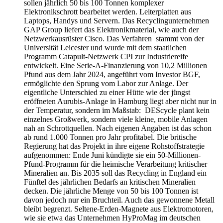
sollen jährlich 50 bis 100 Tonnen komplexer
Elektronikschrott bearbeitet werden. Leiterplatten aus
Laptops, Handys und Servern. Das Recyclingunternehmen
GAP Group liefert das Elektronikmaterial, wie auch der
Netzwerkausrüster Cisco. Das Verfahren stammt von der
Universität Leicester und wurde mit dem staatlichen
Programm Catapult-Netzwerk CPI zur Industriereife
entwickelt. Eine Serie-A-Finanzierung von 10,2 Millionen
Pfund aus dem Jahr 2024, angeführt vom Investor BGF,
ermöglichte den Sprung vom Labor zur Anlage. Der
eigentliche Unterschied zu einer Hütte wie der jüngst
eröffneten Aurubis-Anlage in Hamburg liegt aber nicht nur in
der Temperatur, sondern im Maßstab: DEScycle plant kein
einzelnes Großwerk, sondern viele kleine, mobile Anlagen
nah an Schrottquellen. Nach eigenen Angaben ist das schon
ab rund 1.000 Tonnen pro Jahr profitabel. Die britische
Regierung hat das Projekt in ihre eigene Rohstoffstrategie
aufgenommen: Ende Juni kündigte sie ein 50-Millionen-
Pfund-Programm für die heimische Verarbeitung kritischer
Mineralien an. Bis 2035 soll das Recycling in England ein
Fünftel des jährlichen Bedarfs an kritischen Mineralien
decken. Die jährliche Menge von 50 bis 100 Tonnen ist
davon jedoch nur ein Bruchteil. Auch das gewonnene Metall
bleibt begrenzt. Seltene-Erden-Magnete aus Elektromotoren,
wie sie etwa das Unternehmen HyProMag im deutschen