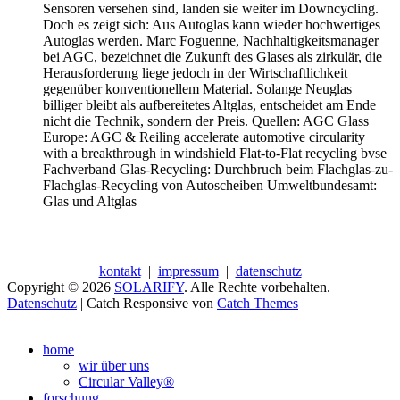
Sensoren versehen sind, landen sie weiter im Downcycling.
Doch es zeigt sich: Aus Autoglas kann wieder hochwertiges
Autoglas werden. Marc Foguenne, Nachhaltigkeitsmanager
bei AGC, bezeichnet die Zukunft des Glases als zirkulär, die
Herausforderung liege jedoch in der Wirtschaftlichkeit
gegenüber konventionellem Material. Solange Neuglas
billiger bleibt als aufbereitetes Altglas, entscheidet am Ende
nicht die Technik, sondern der Preis. Quellen: AGC Glass
Europe: AGC & Reiling accelerate automotive circularity
with a breakthrough in windshield Flat-to-Flat recycling bvse
Fachverband Glas-Recycling: Durchbruch beim Flachglas-zu-
Flachglas-Recycling von Autoscheiben Umweltbundesamt:
Glas und Altglas
kontakt
|
impressum
|
datenschutz
Copyright © 2026
SOLARIFY
. Alle Rechte vorbehalten.
Datenschutz
| Catch Responsive von
Catch Themes
Nach
oben
home
scrollen
wir über uns
Circular Valley®
forschung