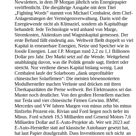
Newsletters, in dem JP Morgan jährlich sein Energiepapier
veröffentlicht. Die diesjährige Ausgabe mit dem Titel
„Fighting Words” stammt von Michael Cembalest, dem Chef-
Anlagestrategen der Vermögensverwaltung. Darin wird die
Energiewende nicht als Klimaziel, sondern als Kapitalfrage
behandelt: Jede Technologie wird anhand von Marge,
Stromkosten, Aktienkurs und Wagniskapital gemessen. Der
erste Befund fällt eindeutig aus. Weltweit fließt doppelt so viel
Kapital in erneuerbare Energien, Netze und Speicher wie in
fossile Energien. Laut J.P. Morgan rund 2,2 zu 1,1 Billionen
Dollar pro Jahr. Der Markt setzt auf die Wende. Weitgehend
unabhängig davon, was die Politik gerade sagt, fördert oder
streicht. Nur verdiene dieses Kapital bislang wenig. Laut
Cembalest laufe der Solarboom „dank unprofitabler
chinesischer Solarfirmen“: Die meisten börsennotierten
Modulhersteller machen Verluste und drücken mit ihren
Überkapazitäten die Preise weltweit. Bei Elektroautos sei das
Muster noch deutlicher. Von den großen Herstellern machen
nur Tesla und vier chinesische Firmen Gewinn. BMW,
Mercedes und VW fahren Margen von minus zehn bis minus
fünfzehn Prozent ein. Rivian und Ford liegen noch tiefer im
Minus. Ford schrieb 19,5 Milliarden und General Motors 7,6
Milliarden Dollar auf E-Auto-Projekte ab. Wer seit 2023 auf
E-Auto-Hersteller statt auf klassische Autobauer gesetzt hat,
hat laut Papier draufgezahlt. Dass Investitionen sich nicht an