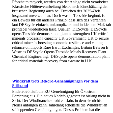
Pforzheim recycelt, werden von der Anlage nicht verarbeitet.
Klassische Hüttenverarbeitung bleibt nach Einschätzung der
britischen Regierung auch bei Erreichen des 2035-Ziels
insgesamt unverzichtbar. Doch was in Teesside beginnt, ist
ein Beweis für ein anderes Prinzip: dass sich das Verfahren
laut DEScycle einfach, unkompliziert und in kleinem Maßstab
profitabel wiederholen lässt. Quellen: DEScycle: DEScycle
opens Teesside demonstration plant to strengthen UK critical
minerals processing capacity UK Government: UK to secure
critical minerals boosting economic resilience and cutting
reliance on imports Rare Earth Exchanges: Britain Bets on E-
Waste as DEScycle Opens Teesside Metals Recovery Plant
Chemical Engineering: DEScycle opens demonstration plant
for critical materials recovery from e-waste in U.K.
Windkraft trotz Rekord-Genehmigungen vor dem
Stillstand
Ende 2026 läuft die EU-Genehmigung für Ökostrom-
Förderung aus. Ein neues Nachfolgegesetz ist bislang nicht in
Sicht. Der Windbranche droht ein Jahr, in dem sie nichts
Neues anfangen kann. Jahrelang scheiterte die Windkraft an
schleppenden Genehmigungen. Dieses Problem hat die