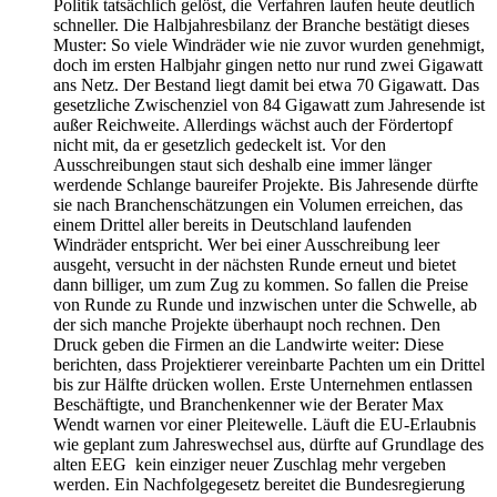
Politik tatsächlich gelöst, die Verfahren laufen heute deutlich
schneller. Die Halbjahresbilanz der Branche bestätigt dieses
Muster: So viele Windräder wie nie zuvor wurden genehmigt,
doch im ersten Halbjahr gingen netto nur rund zwei Gigawatt
ans Netz. Der Bestand liegt damit bei etwa 70 Gigawatt. Das
gesetzliche Zwischenziel von 84 Gigawatt zum Jahresende ist
außer Reichweite. Allerdings wächst auch der Fördertopf
nicht mit, da er gesetzlich gedeckelt ist. Vor den
Ausschreibungen staut sich deshalb eine immer länger
werdende Schlange baureifer Projekte. Bis Jahresende dürfte
sie nach Branchenschätzungen ein Volumen erreichen, das
einem Drittel aller bereits in Deutschland laufenden
Windräder entspricht. Wer bei einer Ausschreibung leer
ausgeht, versucht in der nächsten Runde erneut und bietet
dann billiger, um zum Zug zu kommen. So fallen die Preise
von Runde zu Runde und inzwischen unter die Schwelle, ab
der sich manche Projekte überhaupt noch rechnen. Den
Druck geben die Firmen an die Landwirte weiter: Diese
berichten, dass Projektierer vereinbarte Pachten um ein Drittel
bis zur Hälfte drücken wollen. Erste Unternehmen entlassen
Beschäftigte, und Branchenkenner wie der Berater Max
Wendt warnen vor einer Pleitewelle. Läuft die EU-Erlaubnis
wie geplant zum Jahreswechsel aus, dürfte auf Grundlage des
alten EEG kein einziger neuer Zuschlag mehr vergeben
werden. Ein Nachfolgegesetz bereitet die Bundesregierung