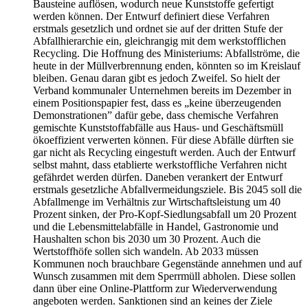
Bausteine auflösen, wodurch neue Kunststoffe gefertigt
werden können. Der Entwurf definiert diese Verfahren
erstmals gesetzlich und ordnet sie auf der dritten Stufe der
Abfallhierarchie ein, gleichrangig mit dem werkstofflichen
Recycling. Die Hoffnung des Ministeriums: Abfallströme, die
heute in der Müllverbrennung enden, könnten so im Kreislauf
bleiben. Genau daran gibt es jedoch Zweifel. So hielt der
Verband kommunaler Unternehmen bereits im Dezember in
einem Positionspapier fest, dass es „keine überzeugenden
Demonstrationen” dafür gebe, dass chemische Verfahren
gemischte Kunststoffabfälle aus Haus- und Geschäftsmüll
ökoeffizient verwerten können. Für diese Abfälle dürften sie
gar nicht als Recycling eingestuft werden. Auch der Entwurf
selbst mahnt, dass etablierte werkstoffliche Verfahren nicht
gefährdet werden dürfen. Daneben verankert der Entwurf
erstmals gesetzliche Abfallvermeidungsziele. Bis 2045 soll die
Abfallmenge im Verhältnis zur Wirtschaftsleistung um 40
Prozent sinken, der Pro-Kopf-Siedlungsabfall um 20 Prozent
und die Lebensmittelabfälle in Handel, Gastronomie und
Haushalten schon bis 2030 um 30 Prozent. Auch die
Wertstoffhöfe sollen sich wandeln. Ab 2033 müssen
Kommunen noch brauchbare Gegenstände annehmen und auf
Wunsch zusammen mit dem Sperrmüll abholen. Diese sollen
dann über eine Online-Plattform zur Wiederverwendung
angeboten werden. Sanktionen sind an keines der Ziele