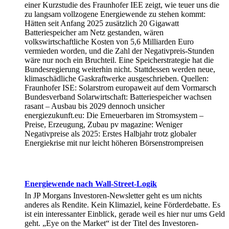
einer Kurzstudie des Fraunhofer IEE zeigt, wie teuer uns die
zu langsam vollzogene Energiewende zu stehen kommt:
Hätten seit Anfang 2025 zusätzlich 20 Gigawatt
Batteriespeicher am Netz gestanden, wären
volkswirtschaftliche Kosten von 5,6 Milliarden Euro
vermieden worden, und die Zahl der Negativpreis-Stunden
wäre nur noch ein Bruchteil. Eine Speicherstrategie hat die
Bundesregierung weiterhin nicht. Stattdessen werden neue,
klimaschädliche Gaskraftwerke ausgeschrieben. Quellen:
Fraunhofer ISE: Solarstrom europaweit auf dem Vormarsch
Bundesverband Solarwirtschaft: Batteriespeicher wachsen
rasant – Ausbau bis 2029 dennoch unsicher
energiezukunft.eu: Die Erneuerbaren im Stromsystem –
Preise, Erzeugung, Zubau pv magazine: Weniger
Negativpreise als 2025: Erstes Halbjahr trotz globaler
Energiekrise mit nur leicht höheren Börsenstrompreisen
Energiewende nach Wall-Street-Logik
In JP Morgans Investoren-Newsletter geht es um nichts
anderes als Rendite. Kein Klimaziel, keine Förderdebatte. Es
ist ein interessanter Einblick, gerade weil es hier nur ums Geld
geht. „Eye on the Market“ ist der Titel des Investoren-