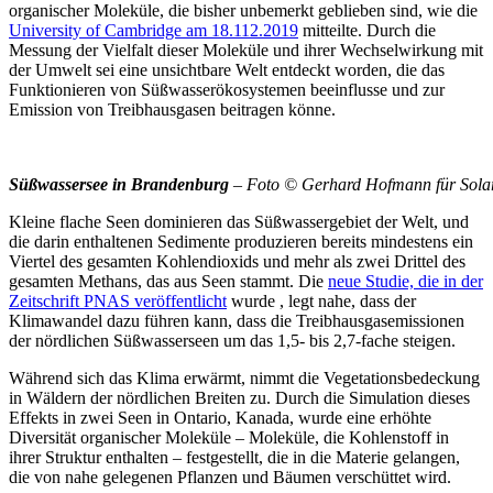
organischer Moleküle, die bisher unbemerkt geblieben sind, wie die
University of Cambridge am 18.112.2019
mitteilte. Durch die
Messung der Vielfalt dieser Moleküle und ihrer Wechselwirkung mit
der Umwelt sei eine unsichtbare Welt entdeckt worden, die das
Funktionieren von Süßwasserökosystemen beeinflusse und zur
Emission von Treibhausgasen beitragen könne.
Süßwassersee in Brandenburg
– Foto © Gerhard Hofmann für Solar
Kleine flache Seen dominieren das Süßwassergebiet der Welt, und
die darin enthaltenen Sedimente produzieren bereits mindestens ein
Viertel des gesamten Kohlendioxids und mehr als zwei Drittel des
gesamten Methans, das aus Seen stammt. Die
neue Studie, die in der
Zeitschrift
PNAS veröffentlicht
wurde , legt nahe, dass der
Klimawandel dazu führen kann, dass die Treibhausgasemissionen
der nördlichen Süßwasserseen um das 1,5- bis 2,7-fache steigen.
Während sich das Klima erwärmt, nimmt die Vegetationsbedeckung
in Wäldern der nördlichen Breiten zu. Durch die Simulation dieses
Effekts in zwei Seen in Ontario, Kanada, wurde eine erhöhte
Diversität organischer Moleküle – Moleküle, die Kohlenstoff in
ihrer Struktur enthalten – festgestellt, die in die Materie gelangen,
die von nahe gelegenen Pflanzen und Bäumen verschüttet wird.