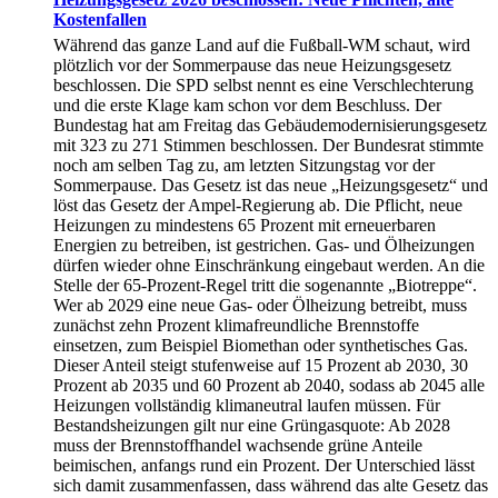
Kostenfallen
Während das ganze Land auf die Fußball-WM schaut, wird
plötzlich vor der Sommerpause das neue Heizungsgesetz
beschlossen. Die SPD selbst nennt es eine Verschlechterung
und die erste Klage kam schon vor dem Beschluss. Der
Bundestag hat am Freitag das Gebäudemodernisierungsgesetz
mit 323 zu 271 Stimmen beschlossen. Der Bundesrat stimmte
noch am selben Tag zu, am letzten Sitzungstag vor der
Sommerpause. Das Gesetz ist das neue „Heizungsgesetz“ und
löst das Gesetz der Ampel-Regierung ab. Die Pflicht, neue
Heizungen zu mindestens 65 Prozent mit erneuerbaren
Energien zu betreiben, ist gestrichen. Gas- und Ölheizungen
dürfen wieder ohne Einschränkung eingebaut werden. An die
Stelle der 65-Prozent-Regel tritt die sogenannte „Biotreppe“.
Wer ab 2029 eine neue Gas- oder Ölheizung betreibt, muss
zunächst zehn Prozent klimafreundliche Brennstoffe
einsetzen, zum Beispiel Biomethan oder synthetisches Gas.
Dieser Anteil steigt stufenweise auf 15 Prozent ab 2030, 30
Prozent ab 2035 und 60 Prozent ab 2040, sodass ab 2045 alle
Heizungen vollständig klimaneutral laufen müssen. Für
Bestandsheizungen gilt nur eine Grüngasquote: Ab 2028
muss der Brennstoffhandel wachsende grüne Anteile
beimischen, anfangs rund ein Prozent. Der Unterschied lässt
sich damit zusammenfassen, dass während das alte Gesetz das