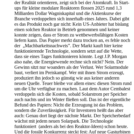
der Realität orientieren, zeigt sich bei der Atomkraft. In Start-
ups für kleine modulare Reaktoren flossen 2025 rund 1,3
Milliarden Dollar Wagniskapital und die Aktienkurse der
Branche verdoppelten sich innerhalb eines Jahres. Dabei gibt
es das Produkt noch gar nicht: Kein US-Anbieter hat bislang
einen solchen Reaktor in Betrieb genommen und keiner
konnte zeigen, dass er Strom zu wettbewerbsfähigen Kosten
liefern kann. Das Papier merkt dazu trocken an, es fehle noch
der „Machbarkeitsnachweis”. Der Markt kauft hier keine
funktionierende Technologie, sondern setzt auf die Wette,
dass sie eines Tages funktionieren könnte. Legt J.P. Morgan
also nahe, die Energiewende rechne sich nicht? Nein. Der
Gewinn sitzt nur woanders als der Verlust. Wer Solarmodule
baut, verliert im Preiskampf. Wer mit ihnen Strom erzeugt,
produziert ihn jedoch so günstig wie aus keiner anderen
neuen Quelle. Teuer bleibe vor allem eines: diesen Strom rund
um die Uhr verfügbar zu machen. Laut dem Autor Cembalest
verdoppeln sich die Kosten, sobald Solarstrom per Speicher
auch nachts und im Winter fließen soll. Das ist der eigentliche
Befund des Papiers: Nicht die Erzeugung ist das Problem,
sondern die Zuverlässigkeit. Für Investoren heißt das aber
auch: Genau dort liegt der nächste Markt. Der Speicherbedarf
wächst mit jedem neuen Solarpark. Die Technologie
funktioniert (anders als bei den Reaktor-Ideen) schon heute.
Und die fossile Konkurrenz steckt fest: Auf neue Gasturbinen