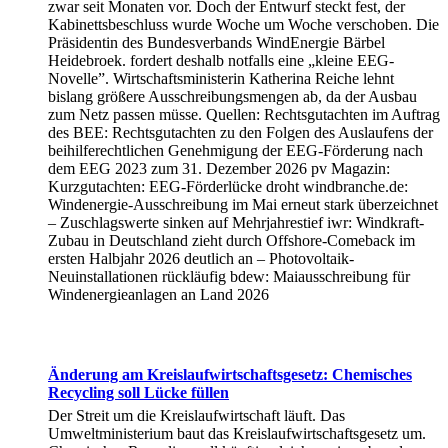
zwar seit Monaten vor. Doch der Entwurf steckt fest, der
Kabinettsbeschluss wurde Woche um Woche verschoben. Die
Präsidentin des Bundesverbands WindEnergie Bärbel
Heidebroek. fordert deshalb notfalls eine „kleine EEG-
Novelle”. Wirtschaftsministerin Katherina Reiche lehnt
bislang größere Ausschreibungsmengen ab, da der Ausbau
zum Netz passen müsse. Quellen: Rechtsgutachten im Auftrag
des BEE: Rechtsgutachten zu den Folgen des Auslaufens der
beihilferechtlichen Genehmigung der EEG-Förderung nach
dem EEG 2023 zum 31. Dezember 2026 pv Magazin:
Kurzgutachten: EEG-Förderlücke droht windbranche.de:
Windenergie-Ausschreibung im Mai erneut stark überzeichnet
– Zuschlagswerte sinken auf Mehrjahrestief iwr: Windkraft-
Zubau in Deutschland zieht durch Offshore-Comeback im
ersten Halbjahr 2026 deutlich an – Photovoltaik-
Neuinstallationen rückläufig bdew: Maiausschreibung für
Windenergieanlagen an Land 2026
Änderung am Kreislaufwirtschaftsgesetz: Chemisches
Recycling soll Lücke füllen
Der Streit um die Kreislaufwirtschaft läuft. Das
Umweltministerium baut das Kreislaufwirtschaftsgesetz um.