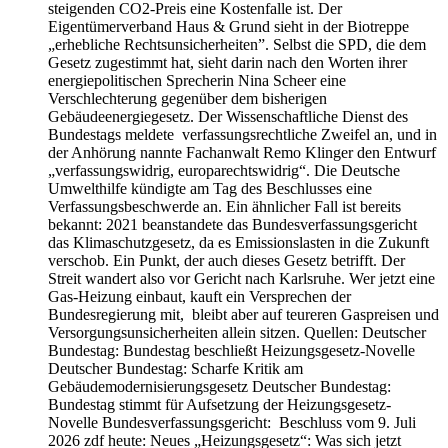
steigenden CO2-Preis eine Kostenfalle ist. Der
Eigentümerverband Haus & Grund sieht in der Biotreppe
„erhebliche Rechtsunsicherheiten”. Selbst die SPD, die dem
Gesetz zugestimmt hat, sieht darin nach den Worten ihrer
energiepolitischen Sprecherin Nina Scheer eine
Verschlechterung gegenüber dem bisherigen
Gebäudeenergiegesetz. Der Wissenschaftliche Dienst des
Bundestags meldete verfassungsrechtliche Zweifel an, und in
der Anhörung nannte Fachanwalt Remo Klinger den Entwurf
„verfassungswidrig, europarechtswidrig“. Die Deutsche
Umwelthilfe kündigte am Tag des Beschlusses eine
Verfassungsbeschwerde an. Ein ähnlicher Fall ist bereits
bekannt: 2021 beanstandete das Bundesverfassungsgericht
das Klimaschutzgesetz, da es Emissionslasten in die Zukunft
verschob. Ein Punkt, der auch dieses Gesetz betrifft. Der
Streit wandert also vor Gericht nach Karlsruhe. Wer jetzt eine
Gas-Heizung einbaut, kauft ein Versprechen der
Bundesregierung mit, bleibt aber auf teureren Gaspreisen und
Versorgungsunsicherheiten allein sitzen. Quellen: Deutscher
Bundestag: Bundestag beschließt Heizungsgesetz-Novelle
Deutscher Bundestag: Scharfe Kritik am
Gebäudemodernisierungsgesetz Deutscher Bundestag:
Bundestag stimmt für Aufsetzung der Heizungsgesetz-
Novelle Bundesverfassungsgericht: Beschluss vom 9. Juli
2026 zdf heute: Neues „Heizungsgesetz“: Was sich jetzt