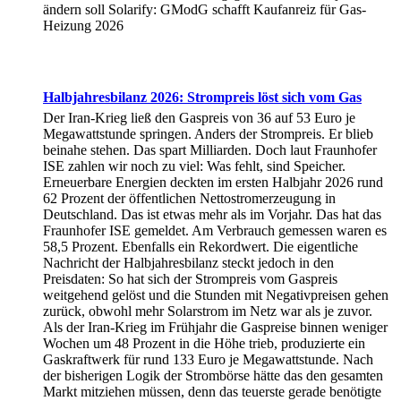
ändern soll Solarify: GModG schafft Kaufanreiz für Gas-
Heizung 2026
Halbjahresbilanz 2026: Strompreis löst sich vom Gas
Der Iran-Krieg ließ den Gaspreis von 36 auf 53 Euro je
Megawattstunde springen. Anders der Strompreis. Er blieb
beinahe stehen. Das spart Milliarden. Doch laut Fraunhofer
ISE zahlen wir noch zu viel: Was fehlt, sind Speicher.
Erneuerbare Energien deckten im ersten Halbjahr 2026 rund
62 Prozent der öffentlichen Nettostromerzeugung in
Deutschland. Das ist etwas mehr als im Vorjahr. Das hat das
Fraunhofer ISE gemeldet. Am Verbrauch gemessen waren es
58,5 Prozent. Ebenfalls ein Rekordwert. Die eigentliche
Nachricht der Halbjahresbilanz steckt jedoch in den
Preisdaten: So hat sich der Strompreis vom Gaspreis
weitgehend gelöst und die Stunden mit Negativpreisen gehen
zurück, obwohl mehr Solarstrom im Netz war als je zuvor.
Als der Iran-Krieg im Frühjahr die Gaspreise binnen weniger
Wochen um 48 Prozent in die Höhe trieb, produzierte ein
Gaskraftwerk für rund 133 Euro je Megawattstunde. Nach
der bisherigen Logik der Strombörse hätte das den gesamten
Markt mitziehen müssen, denn das teuerste gerade benötigte