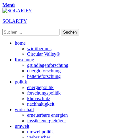
Menü
SOLARIFY
Suchen
nach:
Primäres
Zum
home
Inhalt
wir über uns
Menü
springen
Circular Valley®
forschung
grundlagenforschung
energieforschung
batterieforschung
politik
energiepolitik
forschungspolitik
klimaschutz
nachhaltigkeit
wirtschaft
erneuerbare energien
fossile energieträger
umwelt
umweltpolitik
verbraucher