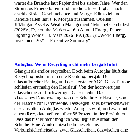
wartet die Branche laut Papier drei bis sieben Jahre. Wer den
Strom aus Erneuerbaren rund um die Uhr verfügbar macht,
erschließt sich Gewinnchance und Marge. Klimaziel und
Rendite fallen laut J. P. Morgan zusammen. Quellen:
JPMorgan Asset & Wealth Management / Michael Cembalest
(2026): „Eye on the Market – 16th Annual Energy Paper:
Fighting Words“, 3. März 2026 IEA (2025): „World Energy
Investment 2025 – Executive Summary“
Autoglas: Wenn Recycling nicht mehr bergab führt
Glas gilt als endlos recycelbar. Doch beim Autoglas läuft das
Recycling bisher nur in eine Richtung: bergab. Der
Glasaufbereiter Reiling und der Hersteller AGC Glass Europe
schließen erstmalig den Kreislauf. Von der hochwertigen
Glasscheibe zur hochwertigen Glasscheibe. Das ist
klassisches Downcycling: von der Scheibe zur Flasche, von
der Flasche zur Dämmwolle. Deswegen ist es bemerkenswert,
dass aus altem Autoglas wieder Autoglas wird, und zwar mit
einem Rezyklatanteil von über 56 Prozent in der Produktion.
Dass das bisher nicht möglich war, liegt am Aufbau der
Scheibe. Eine Windschutzscheibe besteht aus
Verbundsicherheitsglas: zwei Glasscheiben, dazwischen eine