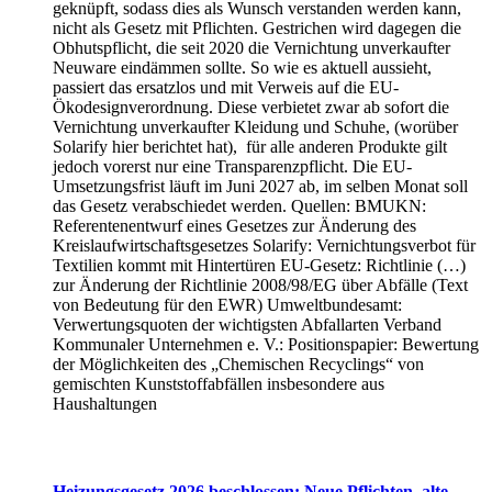
geknüpft, sodass dies als Wunsch verstanden werden kann,
nicht als Gesetz mit Pflichten. Gestrichen wird dagegen die
Obhutspflicht, die seit 2020 die Vernichtung unverkaufter
Neuware eindämmen sollte. So wie es aktuell aussieht,
passiert das ersatzlos und mit Verweis auf die EU-
Ökodesignverordnung. Diese verbietet zwar ab sofort die
Vernichtung unverkaufter Kleidung und Schuhe, (worüber
Solarify hier berichtet hat), für alle anderen Produkte gilt
jedoch vorerst nur eine Transparenzpflicht. Die EU-
Umsetzungsfrist läuft im Juni 2027 ab, im selben Monat soll
das Gesetz verabschiedet werden. Quellen: BMUKN:
Referentenentwurf eines Gesetzes zur Änderung des
Kreislaufwirtschaftsgesetzes Solarify: Vernichtungsverbot für
Textilien kommt mit Hintertüren EU-Gesetz: Richtlinie (…)
zur Änderung der Richtlinie 2008/98/EG über Abfälle (Text
von Bedeutung für den EWR) Umweltbundesamt:
Verwertungsquoten der wichtigsten Abfallarten Verband
Kommunaler Unternehmen e. V.: Positionspapier: Bewertung
der Möglichkeiten des „Chemischen Recyclings“ von
gemischten Kunststoffabfällen insbesondere aus
Haushaltungen
Heizungsgesetz 2026 beschlossen: Neue Pflichten, alte