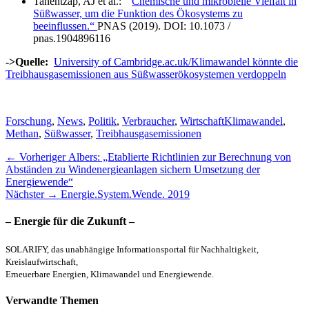
Tanentzap, AJ et al.: “
Chemische und mikrobielle Vielfalt in
Süßwasser, um die Funktion des Ökosystems zu
beeinflussen.“
PNAS (2019). DOI: 10.1073 /
pnas.1904896116
->Quelle:
University of Cambridge.ac.uk/Klimawandel könnte die
Treibhausgasemissionen aus Süßwasserökosystemen verdoppeln
Kategorien
Schlagworte
Forschung
,
News
,
Politik
,
Verbraucher
,
Wirtschaft
Klimawandel
,
Methan
,
Süßwasser
,
Treibhausgasemissionen
Beitragsnavigation
Vorheriger
← Vorheriger
Albers: „Etablierte Richtlinien zur Berechnung von
Beitrag:
Abständen zu Windenergieanlagen sichern Umsetzung der
Energiewende“
Nächster
Nächster →
Energie.System.Wende. 2019
Beitrag:
– Energie für die Zukunft –
SOLARIFY, das unabhängige Informationsportal für Nachhaltigkeit,
Kreislaufwirtschaft,
Erneuerbare Energien, Klimawandel und Energiewende.
Verwandte Themen