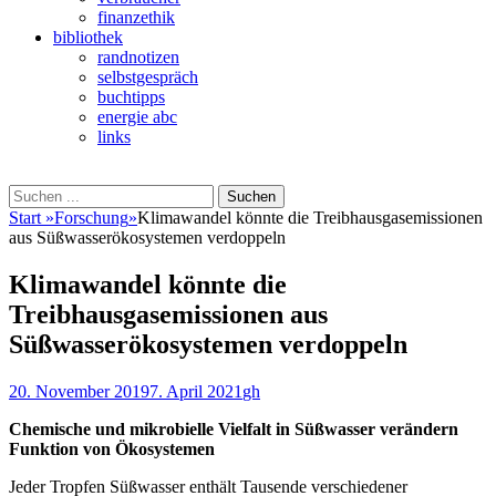
finanzethik
bibliothek
randnotizen
selbstgespräch
buchtipps
energie abc
links
Suchen
Suchen
nach:
Start
»
Forschung
»
Klimawandel könnte die Treibhausgasemissionen
aus Süßwasserökosystemen verdoppeln
Klimawandel könnte die
Treibhausgasemissionen aus
Süßwasserökosystemen verdoppeln
Veröffentlicht
Autor
20. November 2019
7. April 2021
gh
am
Chemische und mikrobielle Vielfalt in Süßwasser verändern
Funktion von Ökosystemen
Jeder Tropfen Süßwasser enthält Tausende verschiedener