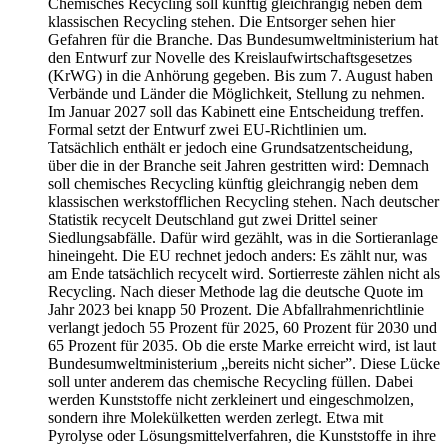
Chemisches Recycling soll künftig gleichrangig neben dem
klassischen Recycling stehen. Die Entsorger sehen hier
Gefahren für die Branche. Das Bundesumweltministerium hat
den Entwurf zur Novelle des Kreislaufwirtschaftsgesetzes
(KrWG) in die Anhörung gegeben. Bis zum 7. August haben
Verbände und Länder die Möglichkeit, Stellung zu nehmen.
Im Januar 2027 soll das Kabinett eine Entscheidung treffen.
Formal setzt der Entwurf zwei EU-Richtlinien um.
Tatsächlich enthält er jedoch eine Grundsatzentscheidung,
über die in der Branche seit Jahren gestritten wird: Demnach
soll chemisches Recycling künftig gleichrangig neben dem
klassischen werkstofflichen Recycling stehen. Nach deutscher
Statistik recycelt Deutschland gut zwei Drittel seiner
Siedlungsabfälle. Dafür wird gezählt, was in die Sortieranlage
hineingeht. Die EU rechnet jedoch anders: Es zählt nur, was
am Ende tatsächlich recycelt wird. Sortierreste zählen nicht als
Recycling. Nach dieser Methode lag die deutsche Quote im
Jahr 2023 bei knapp 50 Prozent. Die Abfallrahmenrichtlinie
verlangt jedoch 55 Prozent für 2025, 60 Prozent für 2030 und
65 Prozent für 2035. Ob die erste Marke erreicht wird, ist laut
Bundesumweltministerium „bereits nicht sicher”. Diese Lücke
soll unter anderem das chemische Recycling füllen. Dabei
werden Kunststoffe nicht zerkleinert und eingeschmolzen,
sondern ihre Molekülketten werden zerlegt. Etwa mit
Pyrolyse oder Lösungsmittelverfahren, die Kunststoffe in ihre