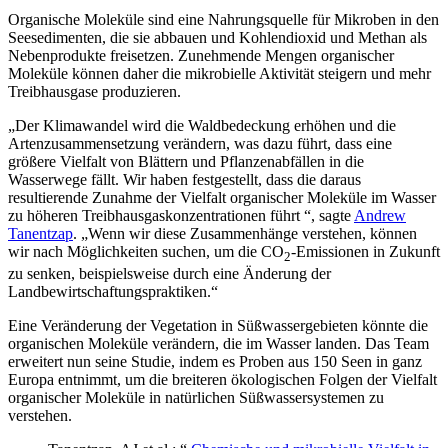
Organische Moleküle sind eine Nahrungsquelle für Mikroben in den
Seesedimenten, die sie abbauen und Kohlendioxid und Methan als
Nebenprodukte freisetzen. Zunehmende Mengen organischer
Moleküle können daher die mikrobielle Aktivität steigern und mehr
Treibhausgase produzieren.
„Der Klimawandel wird die Waldbedeckung erhöhen und die
Artenzusammensetzung verändern, was dazu führt, dass eine
größere Vielfalt von Blättern und Pflanzenabfällen in die
Wasserwege fällt. Wir haben festgestellt, dass die daraus
resultierende Zunahme der Vielfalt organischer Moleküle im Wasser
zu höheren Treibhausgaskonzentrationen führt “, sagte
Andrew
Tanentzap
. „Wenn wir diese Zusammenhänge verstehen, können
wir nach Möglichkeiten suchen, um die CO
-Emissionen in Zukunft
2
zu senken, beispielsweise durch eine Änderung der
Landbewirtschaftungspraktiken.“
Eine Veränderung der Vegetation in Süßwassergebieten könnte die
organischen Moleküle verändern, die im Wasser landen. Das Team
erweitert nun seine Studie, indem es Proben aus 150 Seen in ganz
Europa entnimmt, um die breiteren ökologischen Folgen der Vielfalt
organischer Moleküle in natürlichen Süßwassersystemen zu
verstehen.