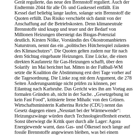
Gerät regulierte, das neue den Brennstoff reguliert. Auch der
Endtermin 2044 für alle Öl- und Gaskessel entfällt. Ein
Kessel darf beliebig lange laufen, solange sein Brennstoff die
Quoten erfüllt. Das Risiko verschiebt sich damit von der
Anschaffung auf die Betriebskosten. Denn klimaneutrale
Brennstoffe sind knapp und teuer und der Bedarf von
Millionen Heizungen übersteigt das Biogas-Potenzial
deutlich. Kirsten Nölke, Vorständin des Ökostromanbieters
Naturstrom, nennt das ein „politisches Hütchenspiel zulasten
des Klimaschutzes“. Die Quoten gelten zudem nur für nach
dem Stichtag eingebaute Heizungen. Eine Lücke, die einen
direkten Kaufanreiz für Gas-Heizungen schafft, über den
Solarify im Mai berichtet hat. Mitten in der Fußball-WM
setzte die Koalition die Abstimmung erst drei Tage vorher auf
die Tagesordnung. Die Linke zog mit dem Argument, die 278
Seiten Änderungsanträge nicht prüfen zu können, per
Eilantrag nach Karlsruhe. Das Gericht wies ihn am Vortag aus
formalen Gründen ab, nicht in der Sache. „Gesetzgebung ist
kein Fast Food”, kritisierte Irene Mihalic von den Grünen.
Wirtschaftsministerin Katherina Reiche (CDU) nennt das
Gesetz dagegen einen „Neustart bei der Wärmewende“:
Heizungszwänge würden durch Technologieoffenheit ersetzt.
Sonst überwiegt die Kritik quer durch alle Lager: Agora
Energiewende warnt, dass Gas- und Ölkessel noch lange auf
fossile Brennstoffe angewiesen bleiben, was bei einem