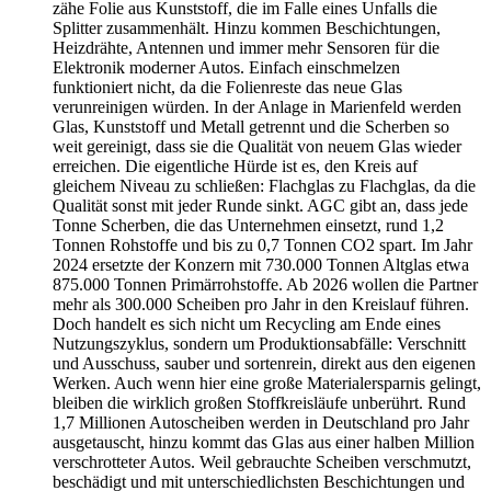
zähe Folie aus Kunststoff, die im Falle eines Unfalls die
Splitter zusammenhält. Hinzu kommen Beschichtungen,
Heizdrähte, Antennen und immer mehr Sensoren für die
Elektronik moderner Autos. Einfach einschmelzen
funktioniert nicht, da die Folienreste das neue Glas
verunreinigen würden. In der Anlage in Marienfeld werden
Glas, Kunststoff und Metall getrennt und die Scherben so
weit gereinigt, dass sie die Qualität von neuem Glas wieder
erreichen. Die eigentliche Hürde ist es, den Kreis auf
gleichem Niveau zu schließen: Flachglas zu Flachglas, da die
Qualität sonst mit jeder Runde sinkt. AGC gibt an, dass jede
Tonne Scherben, die das Unternehmen einsetzt, rund 1,2
Tonnen Rohstoffe und bis zu 0,7 Tonnen CO2 spart. Im Jahr
2024 ersetzte der Konzern mit 730.000 Tonnen Altglas etwa
875.000 Tonnen Primärrohstoffe. Ab 2026 wollen die Partner
mehr als 300.000 Scheiben pro Jahr in den Kreislauf führen.
Doch handelt es sich nicht um Recycling am Ende eines
Nutzungszyklus, sondern um Produktionsabfälle: Verschnitt
und Ausschuss, sauber und sortenrein, direkt aus den eigenen
Werken. Auch wenn hier eine große Materialersparnis gelingt,
bleiben die wirklich großen Stoffkreisläufe unberührt. Rund
1,7 Millionen Autoscheiben werden in Deutschland pro Jahr
ausgetauscht, hinzu kommt das Glas aus einer halben Million
verschrotteter Autos. Weil gebrauchte Scheiben verschmutzt,
beschädigt und mit unterschiedlichsten Beschichtungen und