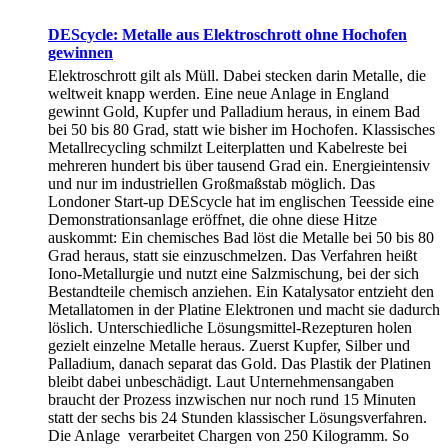
DEScycle: Metalle aus Elektroschrott ohne Hochofen
gewinnen
Elektroschrott gilt als Müll. Dabei stecken darin Metalle, die
weltweit knapp werden. Eine neue Anlage in England
gewinnt Gold, Kupfer und Palladium heraus, in einem Bad
bei 50 bis 80 Grad, statt wie bisher im Hochofen. Klassisches
Metallrecycling schmilzt Leiterplatten und Kabelreste bei
mehreren hundert bis über tausend Grad ein. Energieintensiv
und nur im industriellen Großmaßstab möglich. Das
Londoner Start-up DEScycle hat im englischen Teesside eine
Demonstrationsanlage eröffnet, die ohne diese Hitze
auskommt: Ein chemisches Bad löst die Metalle bei 50 bis 80
Grad heraus, statt sie einzuschmelzen. Das Verfahren heißt
Iono-Metallurgie und nutzt eine Salzmischung, bei der sich
Bestandteile chemisch anziehen. Ein Katalysator entzieht den
Metallatomen in der Platine Elektronen und macht sie dadurch
löslich. Unterschiedliche Lösungsmittel-Rezepturen holen
gezielt einzelne Metalle heraus. Zuerst Kupfer, Silber und
Palladium, danach separat das Gold. Das Plastik der Platinen
bleibt dabei unbeschädigt. Laut Unternehmensangaben
braucht der Prozess inzwischen nur noch rund 15 Minuten
statt der sechs bis 24 Stunden klassischer Lösungsverfahren.
Die Anlage verarbeitet Chargen von 250 Kilogramm. So