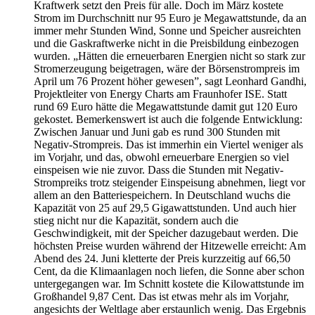
Kraftwerk setzt den Preis für alle. Doch im März kostete
Strom im Durchschnitt nur 95 Euro je Megawattstunde, da an
immer mehr Stunden Wind, Sonne und Speicher ausreichten
und die Gaskraftwerke nicht in die Preisbildung einbezogen
wurden. „Hätten die erneuerbaren Energien nicht so stark zur
Stromerzeugung beigetragen, wäre der Börsenstrompreis im
April um 76 Prozent höher gewesen”, sagt Leonhard Gandhi,
Projektleiter von Energy Charts am Fraunhofer ISE. Statt
rund 69 Euro hätte die Megawattstunde damit gut 120 Euro
gekostet. Bemerkenswert ist auch die folgende Entwicklung:
Zwischen Januar und Juni gab es rund 300 Stunden mit
Negativ-Strompreis. Das ist immerhin ein Viertel weniger als
im Vorjahr, und das, obwohl erneuerbare Energien so viel
einspeisen wie nie zuvor. Dass die Stunden mit Negativ-
Strompreiks trotz steigender Einspeisung abnehmen, liegt vor
allem an den Batteriespeichern. In Deutschland wuchs die
Kapazität von 25 auf 29,5 Gigawattstunden. Und auch hier
stieg nicht nur die Kapazität, sondern auch die
Geschwindigkeit, mit der Speicher dazugebaut werden. Die
höchsten Preise wurden während der Hitzewelle erreicht: Am
Abend des 24. Juni kletterte der Preis kurzzeitig auf 66,50
Cent, da die Klimaanlagen noch liefen, die Sonne aber schon
untergegangen war. Im Schnitt kostete die Kilowattstunde im
Großhandel 9,87 Cent. Das ist etwas mehr als im Vorjahr,
angesichts der Weltlage aber erstaunlich wenig. Das Ergebnis