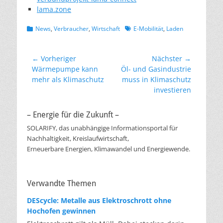
lama.zone
Kategorien
Schlagworte
News
,
Verbraucher
,
Wirtschaft
E-Mobilität
,
Laden
Beitragsnavigation
← Vorheriger
Nächster →
Vorheriger
Nächster
Wärmepumpe kann
Öl- und Gasindustrie
Beitrag:
Beitrag:
mehr als Klimaschutz
muss in Klimaschutz
investieren
– Energie für die Zukunft –
SOLARIFY, das unabhängige Informationsportal für
Nachhaltigkeit, Kreislaufwirtschaft,
Erneuerbare Energien, Klimawandel und Energiewende.
Verwandte Themen
DEScycle: Metalle aus Elektroschrott ohne
Hochofen gewinnen