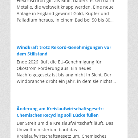
Elektroschrott gilt als Müll. Dabei stecken darin
Metalle, die weltweit knapp werden. Eine neue
Anlage in England gewinnt Gold, Kupfer und
Palladium heraus, in einem Bad bei 50 bis 80
Grad, statt wie bisher im Hochofen. Klassisches
Metallrecycling schmilzt Leiterplatten und
Kabelreste bei mehreren hundert bis über
tausend Grad ein. Energieintensiv und nur im
Windkraft trotz Rekord-Genehmigungen vor
industriellen Großmaßstab möglich. Das Londoner
dem Stillstand
Start-up DEScycle hat im englischen Teesside eine
Ende 2026 läuft die EU-Genehmigung für
Demonstrationsanlage eröffnet, die ohne diese
Ökostrom-Förderung aus. Ein neues
Hitze auskommt: Ein chemisches Bad löst die
Nachfolgegesetz ist bislang nicht in Sicht. Der
Metalle bei 50 bis 80 Grad heraus, statt sie
Windbranche droht ein Jahr, in dem sie nichts
einzuschmelzen. Das Verfahren heißt Iono-
Neues anfangen kann. Jahrelang scheiterte die
Metallurgie und nutzt eine Salzmischung, bei der
Windkraft an schleppenden Genehmigungen.
sich Bestandteile chemisch anziehen. Ein
Dieses Problem hat die Politik tatsächlich gelöst,
Katalysator entzieht den Metallatomen in der
die Verfahren laufen heute deutlich schneller. Die
Änderung am Kreislaufwirtschaftsgesetz:
Platine Elektronen und macht sie dadurch löslich.
Halbjahresbilanz der Branche bestätigt dieses
Chemisches Recycling soll Lücke füllen
Unterschiedliche Lösungsmittel-Rezepturen holen
Muster: So viele Windräder wie nie zuvor wurden
Der Streit um die Kreislaufwirtschaft läuft. Das
gezielt einzelne Metalle heraus. Zuerst Kupfer,
genehmigt, doch im ersten Halbjahr gingen netto
Umweltministerium baut das
Silber und Palladium, danach separat das Gold.
nur rund zwei Gigawatt ans Netz. Der Bestand
Kreislaufwirtschaftsgesetz um. Chemisches
Das Plastik der Platinen bleibt dabei