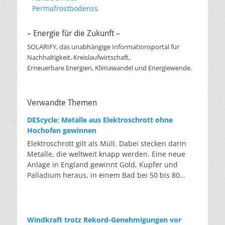
Permafrostbodenss
– Energie für die Zukunft –
SOLARIFY, das unabhängige Informationsportal für
Nachhaltigkeit, Kreislaufwirtschaft,
Erneuerbare Energien, Klimawandel und Energiewende.
Verwandte Themen
DEScycle: Metalle aus Elektroschrott ohne
Hochofen gewinnen
Elektroschrott gilt als Müll. Dabei stecken darin
Metalle, die weltweit knapp werden. Eine neue
Anlage in England gewinnt Gold, Kupfer und
Palladium heraus, in einem Bad bei 50 bis 80
Grad, statt wie bisher im Hochofen. Klassisches
Metallrecycling schmilzt Leiterplatten und
Kabelreste bei mehreren hundert bis über
tausend Grad ein. Energieintensiv und nur im
Windkraft trotz Rekord-Genehmigungen vor