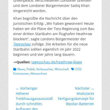
Greenpeace, verschiedenen Londoner Gremien
und dem Londoner Bürgermeister Sadiq Khan
eingereicht worden.
Khan begrüßte die Nachricht über den
juristischen Erfolg: „Wir haben gewonnen! Heute
haben wir die Pläne der Tory-Regierung zum Bau
einer dritten Startbahn am Flughafen Heathrow
blockiert“, sagte Londons Bürgermeister der
Tagesschau
zufolge. Die Arbeiten für die neue
Startbahn sollten eigentlich im Jahr 2022
beginnen und vier Jahre lang dauern.
->Quellen:
tagesschau.de/heathrow-klage
Kategorien
Schlagworte
News
,
Politik
,
Verbraucher
,
Wirtschaft
CO2-
Emissionen
,
Klimaschutz
Beitragsnavigation
← Vorheriger
Nächster →
Vorheriger
Nächster
Höherer
Modulares
Beitrag:
Beitrag:
Treibhausgasaussstoß
Fertigungskonzept für
durch schnelles
Bipolar-Batterien
Auftauen des