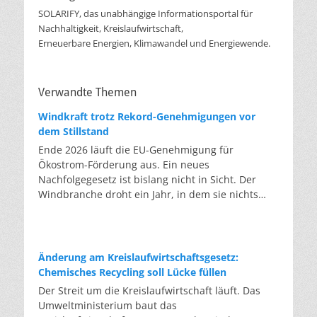
SOLARIFY, das unabhängige Informationsportal für
Nachhaltigkeit, Kreislaufwirtschaft,
Erneuerbare Energien, Klimawandel und Energiewende.
Verwandte Themen
Windkraft trotz Rekord-Genehmigungen vor
dem Stillstand
Ende 2026 läuft die EU-Genehmigung für
Ökostrom-Förderung aus. Ein neues
Nachfolgegesetz ist bislang nicht in Sicht. Der
Windbranche droht ein Jahr, in dem sie nichts
Neues anfangen kann. Jahrelang scheiterte die
Windkraft an schleppenden Genehmigungen.
Dieses Problem hat die Politik tatsächlich gelöst,
die Verfahren laufen heute deutlich schneller. Die
Änderung am Kreislaufwirtschaftsgesetz:
Halbjahresbilanz der Branche bestätigt dieses
Chemisches Recycling soll Lücke füllen
Muster: So viele Windräder wie nie zuvor wurden
Der Streit um die Kreislaufwirtschaft läuft. Das
genehmigt, doch im ersten Halbjahr gingen netto
Umweltministerium baut das
nur rund zwei Gigawatt ans Netz. Der Bestand