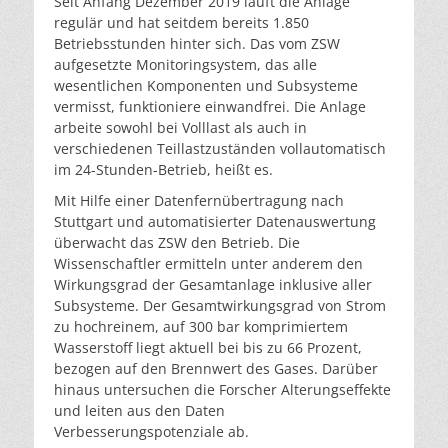
Seit Anfang Dezember 2019 läuft die Anlage
regulär und hat seitdem bereits 1.850
Betriebsstunden hinter sich. Das vom ZSW
aufgesetzte Monitoringsystem, das alle
wesentlichen Komponenten und Subsysteme
vermisst, funktioniere einwandfrei. Die Anlage
arbeite sowohl bei Volllast als auch in
verschiedenen Teillastzuständen vollautomatisch
im 24-Stunden-Betrieb, heißt es.
Mit Hilfe einer Datenfernübertragung nach
Stuttgart und automatisierter Datenauswertung
überwacht das ZSW den Betrieb. Die
Wissenschaftler ermitteln unter anderem den
Wirkungsgrad der Gesamtanlage inklusive aller
Subsysteme. Der Gesamtwirkungsgrad von Strom
zu hochreinem, auf 300 bar komprimiertem
Wasserstoff liegt aktuell bei bis zu 66 Prozent,
bezogen auf den Brennwert des Gases. Darüber
hinaus untersuchen die Forscher Alterungseffekte
und leiten aus den Daten
Verbesserungspotenziale ab.