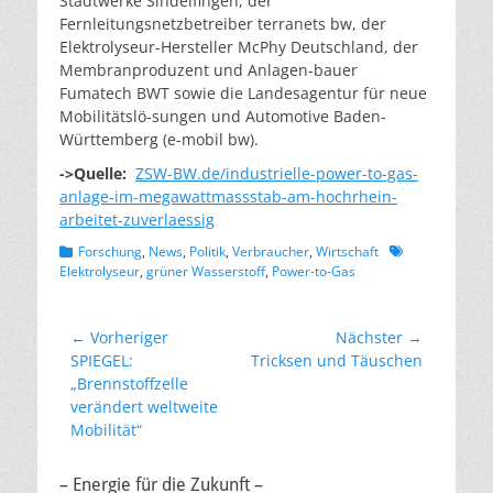
Stadtwerke Sindelfingen, der
Fernleitungsnetzbetreiber terranets bw, der
Elektrolyseur-Hersteller McPhy Deutschland, der
Membranproduzent und Anlagen-bauer
Fumatech BWT sowie die Landesagentur für neue
Mobilitätslö-sungen und Automotive Baden-
Württemberg (e-mobil bw).
->Quelle:
ZSW-BW.de/industrielle-power-to-gas-
anlage-im-megawattmassstab-am-hochrhein-
arbeitet-zuverlaessig
Kategorien
Schlagworte
Forschung
,
News
,
Politik
,
Verbraucher
,
Wirtschaft
Elektrolyseur
,
grüner Wasserstoff
,
Power-to-Gas
Beitragsnavigation
← Vorheriger
Nächster →
Vorheriger
Nächster
SPIEGEL:
Tricksen und Täuschen
Beitrag:
Beitrag:
„Brennstoffzelle
verändert weltweite
Mobilität“
– Energie für die Zukunft –