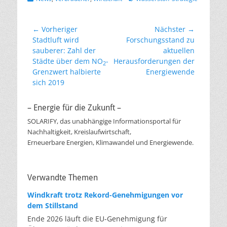
Beitragsnavigation
← Vorheriger
Nächster →
Vorheriger
Nächster
Stadtluft wird
Forschungsstand zu
Beitrag:
Beitrag:
sauberer: Zahl der
aktuellen
Städte über dem NO
-
Herausforderungen der
2
Grenzwert halbierte
Energiewende
sich 2019
– Energie für die Zukunft –
SOLARIFY, das unabhängige Informationsportal für
Nachhaltigkeit, Kreislaufwirtschaft,
Erneuerbare Energien, Klimawandel und Energiewende.
Verwandte Themen
Windkraft trotz Rekord-Genehmigungen vor
dem Stillstand
Ende 2026 läuft die EU-Genehmigung für