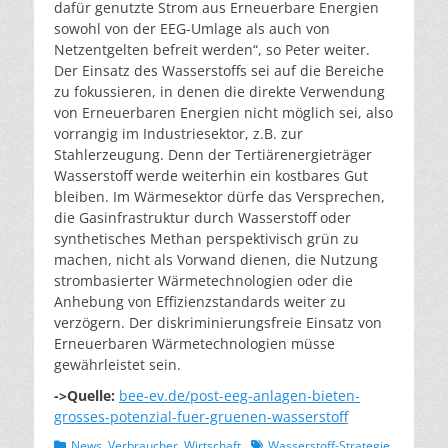
dafür genutzte Strom aus Erneuerbare Energien
sowohl von der EEG-Umlage als auch von
Netzentgelten befreit werden“, so Peter weiter.
Der Einsatz des Wasserstoffs sei auf die Bereiche
zu fokussieren, in denen die direkte Verwendung
von Erneuerbaren Energien nicht möglich sei, also
vorrangig im Industriesektor, z.B. zur
Stahlerzeugung. Denn der Tertiärenergieträger
Wasserstoff werde weiterhin ein kostbares Gut
bleiben. Im Wärmesektor dürfe das Versprechen,
die Gasinfrastruktur durch Wasserstoff oder
synthetisches Methan perspektivisch grün zu
machen, nicht als Vorwand dienen, die Nutzung
strombasierter Wärmetechnologien oder die
Anhebung von Effizienzstandards weiter zu
verzögern. Der diskriminierungsfreie Einsatz von
Erneuerbaren Wärmetechnologien müsse
gewährleistet sein.
->Quelle:
bee-ev.de/post-eeg-anlagen-bieten-
grosses-potenzial-fuer-gruenen-wasserstoff
Kategorien
Schlagworte
News
,
Verbraucher
,
Wirtschaft
Wasserstoff-Strategie