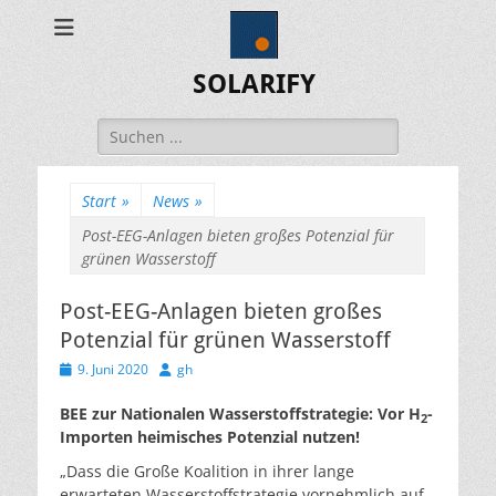
SOLARIFY
Suchen
nach:
Start
»
News
»
Post-EEG-Anlagen bieten großes Potenzial für
grünen Wasserstoff
Post-EEG-Anlagen bieten großes
Potenzial für grünen Wasserstoff
Veröffentlicht
Autor
9. Juni 2020
gh
am
BEE zur Nationalen Wasserstoffstrategie: Vor H
-
2
Importen heimisches Potenzial nutzen!
„Dass die Große Koalition in ihrer lange
erwarteten Wasserstoffstrategie vornehmlich auf