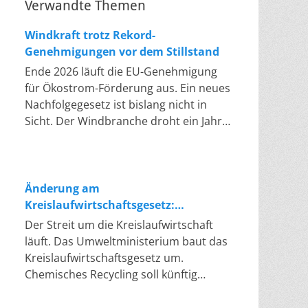
Verwandte Themen
Windkraft trotz Rekord-
Genehmigungen vor dem Stillstand
Ende 2026 läuft die EU-Genehmigung
für Ökostrom-Förderung aus. Ein neues
Nachfolgegesetz ist bislang nicht in
Sicht. Der Windbranche droht ein Jahr,
in dem sie nichts Neues anfangen kann.
Jahrelang scheiterte die Windkraft an
schleppenden Genehmigungen. Dieses
Problem hat die Politik tatsächlich
Änderung am
gelöst, die Verfahren laufen heute
Kreislaufwirtschaftsgesetz:
deutlich schneller. Die Halbjahresbilanz
Chemisches Recycling soll Lücke
Der Streit um die Kreislaufwirtschaft
der Branche bestätigt dieses Muster:
füllen
läuft. Das Umweltministerium baut das
So viele Windräder wie nie zuvor
Kreislaufwirtschaftsgesetz um.
wurden genehmigt, doch im ersten
Chemisches Recycling soll künftig
Halbjahr gingen netto nur rund zwei
gleichrangig neben dem klassischen
Gigawatt ans Netz. Der Bestand liegt
Recycling stehen. Die Entsorger sehen