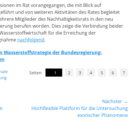
sionen im Rat vorangegangen, die mit Blick auf
führt und von weiteren Aktivitäten des Rates begleitet
hrere Mitglieder des Nachhaltigkeitsrats in den neu
erung berufen worden. Dies zeige die Verbindung beider
asserstoffwirtschaft für die Erreichung der
ungnahme
nachfolgend
.
 Wasserstoffstrategie der Bundesregierung:
en
orte
nale
Seiten:
1
2
3
4
5
6
7
lung
Nächster →
Nächster
in
Hochflexible Plattform für die Untersuchung
Beitrag:
exotischer Phänomene