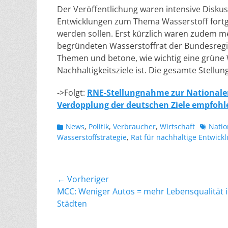
Der Veröffentlichung waren intensive Diskus
Entwicklungen zum Thema Wasserstoff fortge
werden sollen. Erst kürzlich waren zudem me
begründeten Wasserstoffrat der Bundesregi
Themen und betone, wie wichtig eine grüne W
Nachhaltigkeitsziele ist. Die gesamte Stell
->Folgt:
RNE-Stellungnahme zur Nationalen
Verdopplung der deutschen Ziele empfohl
Kategorien
Schlagw
News
,
Politik
,
Verbraucher
,
Wirtschaft
Natio
Wasserstoffstrategie
,
Rat für nachhaltige Entwick
Beitragsnavigation
← Vorheriger
Vorheriger
MCC: Weniger Autos = mehr Lebensqualität 
Beitrag:
Städten