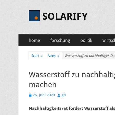
SOLARIFY
Primäres
Zum
home
forschung
politik
wirtsc
Inhalt
Menü
springen
Start
»
News
»
Wasserstoff zu nachhaltiger D
Wasserstoff zu nachhalt
machen
Veröffentlicht
Autor
25. Juni 2020
gh
am
Nachhaltigkeitsrat fordert Wasserstoff al