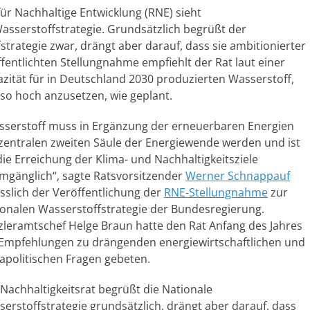
ür Nachhaltige Entwicklung (RNE) sieht
sserstoffstrategie. Grundsätzlich begrüßt der
strategie zwar, drängt aber darauf, dass sie ambitionierter
fentlichten Stellungnahme empfiehlt der Rat laut einer
pazität für in Deutschland 2030 produzierten Wasserstoff,
 so hoch anzusetzen, wie geplant.
sserstoff muss in Ergänzung der erneuerbaren Energien
zentralen zweiten Säule der Energiewende werden und ist
die Erreichung der Klima- und Nachhaltigkeitsziele
mgänglich“, sagte Ratsvorsitzender
Werner Schnappauf
sslich der Veröffentlichung der
RNE-Stellungnahme
zur
onalen Wasserstoffstrategie der Bundesregierung.
leramtschef Helge Braun hatte den Rat Anfang des Jahres
Empfehlungen zu drängenden energiewirtschaftlichen und
apolitischen Fragen gebeten.
Nachhaltigkeitsrat begrüßt die Nationale
erstoffstrategie grundsätzlich, drängt aber darauf, dass