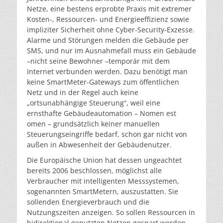
Netze, eine bestens erprobte Praxis mit extremer
Kosten-, Ressourcen- und Energieeffizienz sowie
impliziter Sicherheit ohne Cyber-Security-Exzesse.
Alarme und Störungen melden die Gebäude per
SMS, und nur im Ausnahmefall muss ein Gebäude
–nicht seine Bewohner –temporär mit dem
Internet verbunden werden. Dazu benötigt man
keine SmartMeter-Gateways zum öffentlichen
Netz und in der Regel auch keine
„ortsunabhängige Steuerung“, weil eine
ernsthafte Gebäudeautomation – Nomen est
omen – grundsätzlich keiner manuellen
Steuerungseingriffe bedarf, schon gar nicht von
außen in Abwesenheit der Gebäudenutzer.
Die Europäische Union hat dessen ungeachtet
bereits 2006 beschlossen, möglichst alle
Verbraucher mit intelligenten Messsystemen,
sogenannten SmartMetern, auszustatten. Sie
sollenden Energieverbrauch und die
Nutzungszeiten anzeigen. So sollen Ressourcen in
bidirektional genutzten Netzen gespart werden