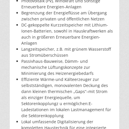
Photovoltaik (PV), Windkraft und sonstige
Erneuerbare Energien-Anlagen
Begrenzung der Energieflüsse am Übergang
zwischen privaten und öffentlichen Netzen
DC-gekoppelte Kurzzeitspeicher mit Lithium-
Ionen-Batterien, sowohl in Hauskraftwerken als
auch in größeren Erneuerbare Energien-
Anlagen
Langzeitspeicher, z.B. mit grünem Wasserstoff
aus Stromüberschüssen
Passivhaus-Bauweise, Dämm- und
mechanische Lüftungskonzepte zur
Minimierung des Heizenergiebedarfs
Effiziente Wärme-und Kälteerzeuger zur
selbstständigen, monovalenten Deckung des
dann kleinen thermischen „Gaps“–mit Strom
als einziger Energiequelle, um
Sektorenkopplungz u ermöglichen:E-
Ladestationen im lokalen Lastmanagement für
die Sektorenkopplung
Lokal umfassende Digitalisierung der
kompletten Haustechnik für eine integrierte