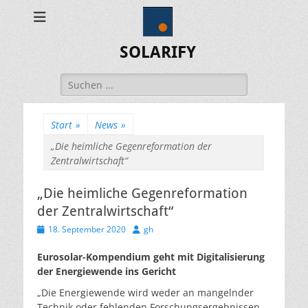
SOLARIFY
Suchen
nach:
Start
»
News
»
„Die heimliche Gegenreformation der
Zentralwirtschaft“
„Die heimliche Gegenreformation
der Zentralwirtschaft“
Veröffentlicht
Autor
18. September 2020
gh
am
Eurosolar-Kompendium geht mit Digitalisierung
der Energiewende ins Gericht
„Die Energiewende wird weder an mangelnder
Technik oder fehlenden Forschungsergebnissen