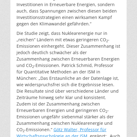
Investitionen in Erneuerbare Energien, sondern
auch, dass Spannungen zwischen diesen beiden
Investitionsstrategien einen wirksamen Kampf
gegen den Klimawandel gefährden.“
Die Studie zeigt, dass Nuklearenergie nur in
„reichen“ Ländern mit etwas geringeren CO
-
2
Emissionen einhergeht. Dieser Zusammenhang ist
jedoch deutlich schwächer als der
Zusammenhang zwischen Erneuerbaren Energien
und CO
-Emissionen. Patrick Schmid, Professor
2
für Quantitative Methoden an der ISM in
München: „Das Erstaunliche an der Datenlage ist,
wie widerspruchsfrei sich die Ergebnisse lesen.
Die Resultate sind über verschiedene Länder und
Zeiträume hinweg sehr klar und konsistent.
Zudem ist der Zusammenhang zwischen
Erneuerbaren Energien und geringeren CO
-
2
Emissionen ungefähr siebenmal stärker als der
Zusammenhang zwischen Nuklearenergie und
CO
-Emissionen.“
Götz Walter, Professor für
2
Wirtschaftspsychologie an der ISM
, ergänzt: „Auch