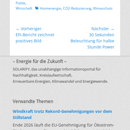
Politik
,
Schlagworte
Wirtschaft
Atomenergie
,
CO2-Reduzierung
,
Klimaschutz
Beitragsnavigation
← Vorheriger
Nächster →
Vorheriger
Nächster
EFI-Bericht zeichnet
30 Sekunden
Beitrag:
Beitrag:
positives Bild
Beleuchtung für halbe
Stunde Power
– Energie für die Zukunft –
SOLARIFY, das unabhängige Informationsportal für
Nachhaltigkeit, Kreislaufwirtschaft,
Erneuerbare Energien, Klimawandel und Energiewende.
Verwandte Themen
Windkraft trotz Rekord-Genehmigungen vor dem
Stillstand
Ende 2026 läuft die EU-Genehmigung für Ökostrom-