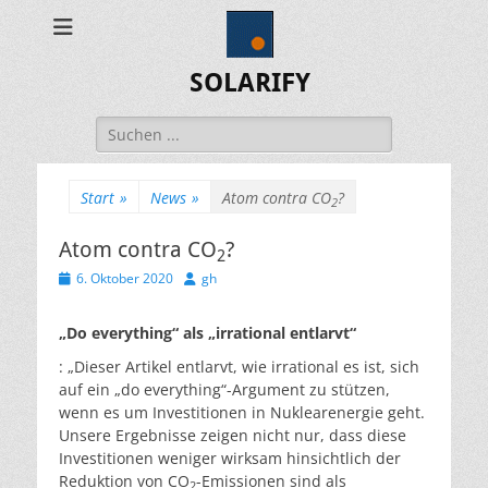
SOLARIFY
Suchen
nach:
Start
»
News
»
Atom contra CO
?
2
Atom contra CO
?
2
Veröffentlicht
Autor
6. Oktober 2020
gh
am
„Do everything“ als „irrational entlarvt“
: „Dieser Artikel entlarvt, wie irrational es ist, sich
auf ein „do everything“-Argument zu stützen,
wenn es um Investitionen in Nuklearenergie geht.
Unsere Ergebnisse zeigen nicht nur, dass diese
Investitionen weniger wirksam hinsichtlich der
Reduktion von CO
-Emissionen sind als
2