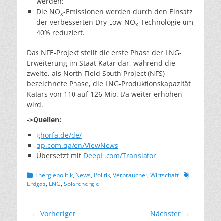
werden;
Die NO
-Emissionen werden durch den Einsatz
x
der verbesserten Dry-Low-NO
-Technologie um
x
40% reduziert.
Das NFE-Projekt stellt die erste Phase der LNG-
Erweiterung im Staat Katar dar, während die
zweite, als North Field South Project (NFS)
bezeichnete Phase, die LNG-Produktionskapazität
Katars von 110 auf 126 Mio. t/a weiter erhöhen
wird.
->Quellen:
ghorfa.de/de/
qp.com.qa/en/ViewNews
Übersetzt mit
DeepL.com/Translator
Kategorien
Schlagworte
Energiepolitik
,
News
,
Politik
,
Verbraucher
,
Wirtschaft
Erdgas
,
LNG
,
Solarenergie
Beitragsnavigation
← Vorheriger
Nächster →