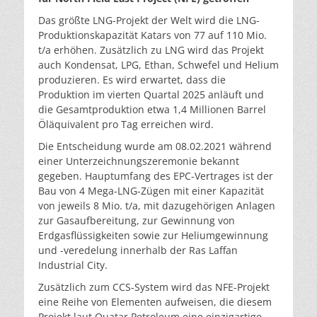
Das größte LNG-Projekt der Welt wird die LNG-
Produktionskapazität Katars von 77 auf 110 Mio.
t/a erhöhen. Zusätzlich zu LNG wird das Projekt
auch Kondensat, LPG, Ethan, Schwefel und Helium
produzieren. Es wird erwartet, dass die
Produktion im vierten Quartal 2025 anläuft und
die Gesamtproduktion etwa 1,4 Millionen Barrel
Öläquivalent pro Tag erreichen wird.
Die Entscheidung wurde am 08.02.2021 während
einer Unterzeichnungszeremonie bekannt
gegeben. Hauptumfang des EPC-Vertrages ist der
Bau von 4 Mega-LNG-Zügen mit einer Kapazität
von jeweils 8 Mio. t/a, mit dazugehörigen Anlagen
zur Gasaufbereitung, zur Gewinnung von
Erdgasflüssigkeiten sowie zur Heliumgewinnung
und -veredelung innerhalb der Ras Laffan
Industrial City.
Zusätzlich zum CCS-System wird das NFE-Projekt
eine Reihe von Elementen aufweisen, die diesem
Projekt laut Quatar Petroleum eine einzigartige