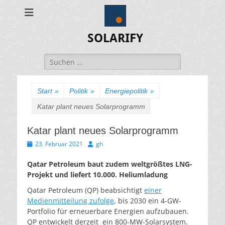
SOLARIFY
Suchen
nach:
Start
»
Politik
»
Energiepolitik
»
Katar plant neues Solarprogramm
Katar plant neues Solarprogramm
Veröffentlicht
Autor
23. Februar 2021
gh
am
Qatar Petroleum baut zudem weltgrößtes LNG-
Projekt und liefert 10.000. Heliumladung
Qatar Petroleum (QP) beabsichtigt
einer
Medienmitteilung zufolge
, bis 2030 ein 4-GW-
Portfolio für erneuerbare Energien aufzubauen.
QP entwickelt derzeit ein 800-MW-Solarsystem.