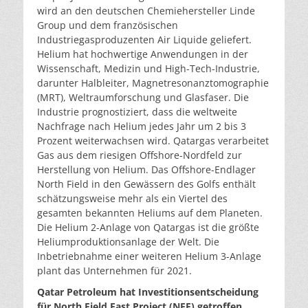
wird an den deutschen Chemiehersteller Linde
Group und dem französischen
Industriegasproduzenten Air Liquide geliefert.
Helium hat hochwertige Anwendungen in der
Wissenschaft, Medizin und High-Tech-Industrie,
darunter Halbleiter, Magnetresonanztomographie
(MRT), Weltraumforschung und Glasfaser. Die
Industrie prognostiziert, dass die weltweite
Nachfrage nach Helium jedes Jahr um 2 bis 3
Prozent weiterwachsen wird. Qatargas verarbeitet
Gas aus dem riesigen Offshore-Nordfeld zur
Herstellung von Helium. Das Offshore-Endlager
North Field in den Gewässern des Golfs enthält
schätzungsweise mehr als ein Viertel des
gesamten bekannten Heliums auf dem Planeten.
Die Helium 2-Anlage von Qatargas ist die größte
Heliumproduktionsanlage der Welt. Die
Inbetriebnahme einer weiteren Helium 3-Anlage
plant das Unternehmen für 2021.
Qatar Petroleum hat Investitionsentscheidung
für North Field East Project (NFE) getroffen