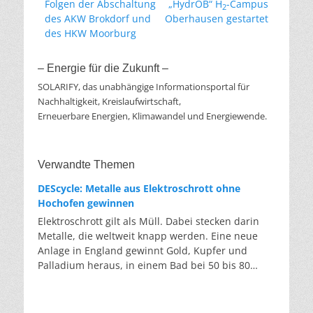
Vorheriger
Nächster
Folgen der Abschaltung
„HydrOB“ H
-Campus
2
Beitrag:
Beitrag:
des AKW Brokdorf und
Oberhausen gestartet
des HKW Moorburg
– Energie für die Zukunft –
SOLARIFY, das unabhängige Informationsportal für
Nachhaltigkeit, Kreislaufwirtschaft,
Erneuerbare Energien, Klimawandel und Energiewende.
Verwandte Themen
DEScycle: Metalle aus Elektroschrott ohne
Hochofen gewinnen
Elektroschrott gilt als Müll. Dabei stecken darin
Metalle, die weltweit knapp werden. Eine neue
Anlage in England gewinnt Gold, Kupfer und
Palladium heraus, in einem Bad bei 50 bis 80
Grad, statt wie bisher im Hochofen. Klassisches
Metallrecycling schmilzt Leiterplatten und
Kabelreste bei mehreren hundert bis über