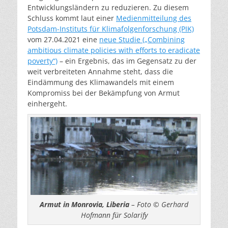
Entwicklungsländern zu reduzieren. Zu diesem
Schluss kommt laut einer
Medienmitteilung des
Potsdam-Instituts für Klimafolgenforschung (PIK)
vom 27.04.2021 eine
neue Studie („Combining
ambitious climate policies with efforts to eradicate
poverty“)
– ein Ergebnis, das im Gegensatz zu der
weit verbreiteten Annahme steht, dass die
Eindämmung des Klimawandels mit einem
Kompromiss bei der Bekämpfung von Armut
einhergeht.
Armut in Monrovia, Liberia
– Foto © Gerhard
Hofmann für Solarify