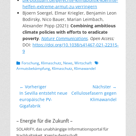
pik-potsdam.de/gerechte-klimapolitik-koennte-
helfen-extreme-armut-zu-verringern
Bjoern Soergel, Elmar Kriegler, Benjamin Leon
Bodirsky, Nico Bauer, Marian Leimbach,
Alexander Popp (2021):
Combining ambitious
climate policies with efforts to eradicate
poverty
.
Nature Communications
. Open Access;
DOI:
https://doi.org/10.1038/s41467-021-22315-
9
Kategorien
Schlagworte
Forschung
,
Klimaschutz
,
News
,
Wirtschaft
Armutsbekämpfung
,
Klimaschutz
,
Klimawandel
Beitragsnavigation
← Vorheriger
Nächster →
Vorheriger
Nächster
In Sevilla entsteht neue
Cellulosefasern gegen
Beitrag:
Beitrag:
europäische PV-
Klimawandel
Gigafabrik
– Energie für die Zukunft –
SOLARIFY, das unabhängige Informationsportal für
Nachhaltigkeit, Kreislaufwirtschaft,