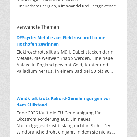
Erneuerbare Energien, Klimawandel und Energiewende.
Verwandte Themen
DEScycle: Metalle aus Elektroschrott ohne
Hochofen gewinnen
Elektroschrott gilt als Müll. Dabei stecken darin
Metalle, die weltweit knapp werden. Eine neue
Anlage in England gewinnt Gold, Kupfer und
Palladium heraus, in einem Bad bei 50 bis 80
Grad, statt wie bisher im Hochofen. Klassisches
Metallrecycling schmilzt Leiterplatten und
Kabelreste bei mehreren hundert bis über
tausend Grad ein. Energieintensiv und nur im
Windkraft trotz Rekord-Genehmigungen vor
industriellen Großmaßstab möglich. Das Londoner
dem Stillstand
Start-up DEScycle hat im englischen Teesside eine
Ende 2026 läuft die EU-Genehmigung für
Demonstrationsanlage eröffnet, die ohne diese
Ökostrom-Förderung aus. Ein neues
Hitze auskommt: Ein chemisches Bad löst die
Nachfolgegesetz ist bislang nicht in Sicht. Der
Metalle bei 50 bis 80 Grad heraus, statt sie
Windbranche droht ein Jahr, in dem sie nichts
einzuschmelzen. Das Verfahren heißt Iono-