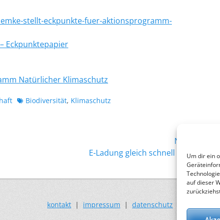
lemke-stellt-eckpunkte-fuer-aktionsprogramm-
– Eckpunktepapier
ramm Natürlicher Klimaschutz
Schlagworte
haft
Biodiversität
,
Klimaschutz
Nächster →
Nächster
E-Ladung gleich schnell wie Tanken
Um dir ein 
Beitrag:
Geräteinfor
Technologie
auf dieser 
zurückziehs
kontakt
|
impressum
|
datenschutz
Akze