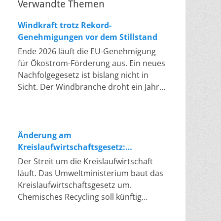
Verwandte Themen
Windkraft trotz Rekord-
Genehmigungen vor dem Stillstand
Ende 2026 läuft die EU-Genehmigung
für Ökostrom-Förderung aus. Ein neues
Nachfolgegesetz ist bislang nicht in
Sicht. Der Windbranche droht ein Jahr,
in dem sie nichts Neues anfangen kann.
Jahrelang scheiterte die Windkraft an
schleppenden Genehmigungen. Dieses
Problem hat die Politik tatsächlich
Änderung am
gelöst, die Verfahren laufen heute
Kreislaufwirtschaftsgesetz:
deutlich schneller. Die Halbjahresbilanz
Chemisches Recycling soll Lücke
Der Streit um die Kreislaufwirtschaft
der Branche bestätigt dieses Muster:
füllen
läuft. Das Umweltministerium baut das
So viele Windräder wie nie zuvor
Kreislaufwirtschaftsgesetz um.
wurden genehmigt, doch im ersten
Chemisches Recycling soll künftig
Halbjahr gingen netto nur rund zwei
gleichrangig neben dem klassischen
Gigawatt ans Netz. Der Bestand liegt
Recycling stehen. Die Entsorger sehen