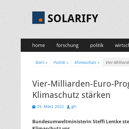
SOLARIFY
Primäres
Zum
home
forschung
politik
wirtsc
Inhalt
Menü
springen
Start
»
Politik
»
Klimaschutz
»
Vier-Milliar
Vier-Milliarden-Euro-Pro
Klimaschutz stärken
Veröffentlicht
Autor
29. März 2022
gh
am
Bundesumweltministerin Steffi Lemke ste
Klimaschutz vor