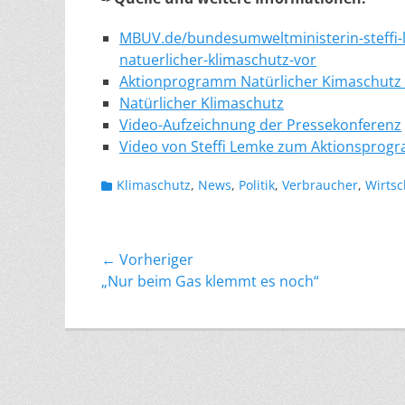
MBUV.de/bundesumweltministerin-steffi-
natuerlicher-klimaschutz-vor
Aktionprogramm Natürlicher Kimaschutz 
Natürlicher Klimaschutz
Video-Aufzeichnung der Pressekonferenz
Video von Steffi Lemke zum Aktionsprog
Kategorien
Klimaschutz
,
News
,
Politik
,
Verbraucher
,
Wirtsc
Beitragsnavigation
← Vorheriger
Vorheriger
„Nur beim Gas klemmt es noch“
Beitrag: