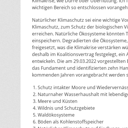
Klimakrise, wie Dürre oder Überflutung. Ich
wichtigen Bereich so entschlossen vorangeht
Natürlicher Klimaschutz sei eine wichtige 
Klimaschutz, zum Schutz der biologischen Vi
erreichen. Natürliche Ökosysteme könnten T
einspeichern. Degradierten die Ökosystem
freigesetzt, was die Klimakrise verstärken w
deshalb im Koalitionsvertrag festgelegt, ei
entwickeln. Die am 29.03.2022 vorgestellte
das Fundament und identifizierten zehn Han
kommenden Jahren vorangebracht werden so
Schutz intakter Moore und Wiedervernä
Naturnaher Wasserhaushalt mit lebendig
Meere und Küsten
Wildnis und Schutzgebiete
Waldökosysteme
Böden als Kohlenstoffspeicher