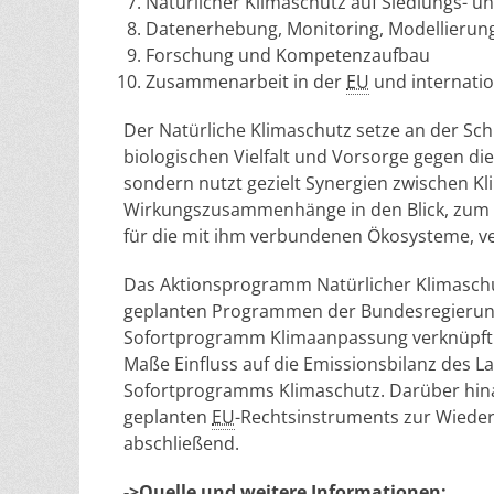
Natürlicher Klimaschutz auf Siedlungs- u
Datenerhebung, Monitoring, Modellierung
Forschung und Kompetenzaufbau
Zusammenarbeit in der
EU
und internatio
Der Natürliche Klimaschutz setze an der Sch
biologischen Vielfalt und Vorsorge gegen die
sondern nutzt gezielt Synergien zwischen K
Wirkungszusammenhänge in den Blick, zum B
für die mit ihm verbundenen Ökosysteme, ve
Das Aktionsprogramm Natürlicher Klimaschu
geplanten Programmen der Bundesregierun
Sofortprogramm Klimaanpassung verknüpft
Maße Einfluss auf die Emissionsbilanz des L
Sofortprogramms Klimaschutz. Darüber hinau
geplanten
EU
-Rechtsinstruments zur Wiederh
abschließend.
->Quelle und weitere Informationen: