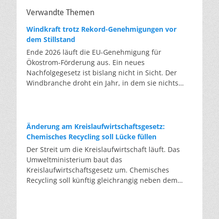
Verwandte Themen
Windkraft trotz Rekord-Genehmigungen vor
dem Stillstand
Ende 2026 läuft die EU-Genehmigung für
Ökostrom-Förderung aus. Ein neues
Nachfolgegesetz ist bislang nicht in Sicht. Der
Windbranche droht ein Jahr, in dem sie nichts
Neues anfangen kann. Jahrelang scheiterte die
Windkraft an schleppenden Genehmigungen.
Dieses Problem hat die Politik tatsächlich gelöst,
die Verfahren laufen heute deutlich schneller. Die
Änderung am Kreislaufwirtschaftsgesetz:
Halbjahresbilanz der Branche bestätigt dieses
Chemisches Recycling soll Lücke füllen
Muster: So viele Windräder wie nie zuvor wurden
Der Streit um die Kreislaufwirtschaft läuft. Das
genehmigt, doch im ersten Halbjahr gingen netto
Umweltministerium baut das
nur rund zwei Gigawatt ans Netz. Der Bestand
Kreislaufwirtschaftsgesetz um. Chemisches
liegt damit bei etwa 70 Gigawatt. Das gesetzliche
Recycling soll künftig gleichrangig neben dem
Zwischenziel von 84 Gigawatt zum Jahresende ist
klassischen Recycling stehen. Die Entsorger sehen
außer Reichweite. Allerdings wächst auch der
hier Gefahren für die Branche. Das
Fördertopf nicht mit, da er gesetzlich gedeckelt
Bundesumweltministerium hat den Entwurf zur
ist. Vor den Ausschreibungen staut sich deshalb