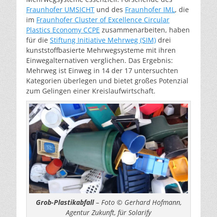
Fraunhofer UMSICHT
und des
Fraunhofer IML
, die
im
Fraunhofer Cluster of Excellence Circular
Plastics Economy CCPE
zusammenarbeiten, haben
für die
Stiftung Initiative Mehrweg (SIM)
drei
kunststoffbasierte Mehrwegsysteme mit ihren
Einwegalternativen verglichen. Das Ergebnis:
Mehrweg ist Einweg in 14 der 17 untersuchten
Kategorien überlegen und bietet großes Potenzial
zum Gelingen einer Kreislaufwirtschaft.
Grob-Plastikabfall
– Foto © Gerhard Hofmann,
Agentur Zukunft, für Solarify