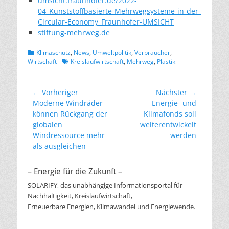
umsicht.fraunhofer.de/2022-
04_Kunststoffbasierte-Mehrwegsysteme-in-der-
Circular-Economy_Fraunhofer-UMSICHT
stiftung-mehrweg.de
Kategorien
Klimaschutz
,
News
,
Umweltpolitik
,
Verbraucher
,
Schlagworte
Wirtschaft
Kreislaufwirtschaft
,
Mehrweg
,
Plastik
Beitragsnavigation
← Vorheriger
Nächster →
Vorheriger
Nächster
Moderne Windräder
Energie- und
Beitrag:
Beitrag:
können Rückgang der
Klimafonds soll
globalen
weiterentwickelt
Windressource mehr
werden
als ausgleichen
– Energie für die Zukunft –
SOLARIFY, das unabhängige Informationsportal für
Nachhaltigkeit, Kreislaufwirtschaft,
Erneuerbare Energien, Klimawandel und Energiewende.