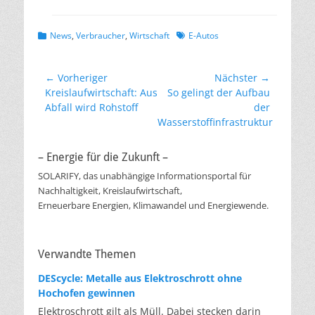
Kategorien
Schlagworte
News
,
Verbraucher
,
Wirtschaft
E-Autos
Beitragsnavigation
← Vorheriger
Nächster →
Vorheriger
Nächster
Kreislaufwirtschaft: Aus
So gelingt der Aufbau
Beitrag:
Beitrag:
Abfall wird Rohstoff
der
Wasserstoffinfrastruktur
– Energie für die Zukunft –
SOLARIFY, das unabhängige Informationsportal für
Nachhaltigkeit, Kreislaufwirtschaft,
Erneuerbare Energien, Klimawandel und Energiewende.
Verwandte Themen
DEScycle: Metalle aus Elektroschrott ohne
Hochofen gewinnen
Elektroschrott gilt als Müll. Dabei stecken darin