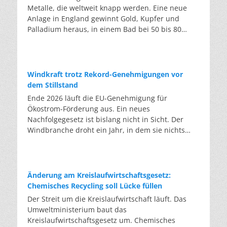
Metalle, die weltweit knapp werden. Eine neue
Anlage in England gewinnt Gold, Kupfer und
Palladium heraus, in einem Bad bei 50 bis 80
Grad, statt wie bisher im Hochofen. Klassisches
Metallrecycling schmilzt Leiterplatten und
Kabelreste bei mehreren hundert bis über
tausend Grad ein. Energieintensiv und nur im
Windkraft trotz Rekord-Genehmigungen vor
industriellen Großmaßstab möglich. Das Londoner
dem Stillstand
Start-up DEScycle hat im englischen Teesside eine
Ende 2026 läuft die EU-Genehmigung für
Demonstrationsanlage eröffnet, die ohne diese
Ökostrom-Förderung aus. Ein neues
Hitze auskommt: Ein chemisches Bad löst die
Nachfolgegesetz ist bislang nicht in Sicht. Der
Metalle bei 50 bis 80 Grad heraus, statt sie
Windbranche droht ein Jahr, in dem sie nichts
einzuschmelzen. Das Verfahren heißt Iono-
Neues anfangen kann. Jahrelang scheiterte die
Metallurgie und nutzt eine Salzmischung, bei der
Windkraft an schleppenden Genehmigungen.
sich Bestandteile chemisch anziehen. Ein
Dieses Problem hat die Politik tatsächlich gelöst,
Katalysator entzieht den Metallatomen in der
die Verfahren laufen heute deutlich schneller. Die
Änderung am Kreislaufwirtschaftsgesetz:
Platine Elektronen und macht sie dadurch löslich.
Halbjahresbilanz der Branche bestätigt dieses
Chemisches Recycling soll Lücke füllen
Unterschiedliche Lösungsmittel-Rezepturen holen
Muster: So viele Windräder wie nie zuvor wurden
Der Streit um die Kreislaufwirtschaft läuft. Das
gezielt einzelne Metalle heraus. Zuerst Kupfer,
genehmigt, doch im ersten Halbjahr gingen netto
Umweltministerium baut das
Silber und Palladium, danach separat das Gold.
nur rund zwei Gigawatt ans Netz. Der Bestand
Kreislaufwirtschaftsgesetz um. Chemisches
Das Plastik der Platinen bleibt dabei
liegt damit bei etwa 70 Gigawatt. Das gesetzliche