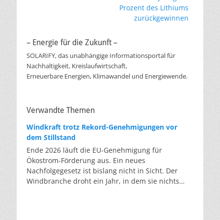
Beitrag:
Beitrag:
Prozent des Lithiums
zurückgewinnen
– Energie für die Zukunft –
SOLARIFY, das unabhängige Informationsportal für
Nachhaltigkeit, Kreislaufwirtschaft,
Erneuerbare Energien, Klimawandel und Energiewende.
Verwandte Themen
Windkraft trotz Rekord-Genehmigungen vor
dem Stillstand
Ende 2026 läuft die EU-Genehmigung für
Ökostrom-Förderung aus. Ein neues
Nachfolgegesetz ist bislang nicht in Sicht. Der
Windbranche droht ein Jahr, in dem sie nichts
Neues anfangen kann. Jahrelang scheiterte die
Windkraft an schleppenden Genehmigungen.
Dieses Problem hat die Politik tatsächlich gelöst,