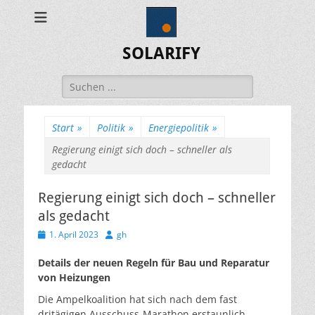
SOLARIFY
Suchen
nach:
Start
»
Politik
»
Energiepolitik
»
Regierung einigt sich doch – schneller als
gedacht
Regierung einigt sich doch – schneller
als gedacht
Veröffentlicht
Autor
1. April 2023
gh
am
Details der neuen Regeln für Bau und Reparatur
von Heizungen
Die Ampelkoalition hat sich nach dem fast
dritägigen Ausschuss-Marathon erstaunlich