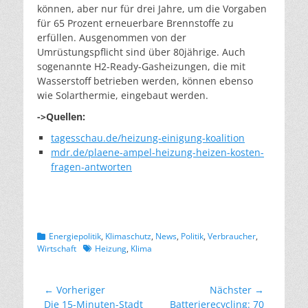
können, aber nur für drei Jahre, um die Vorgaben
für 65 Prozent erneuerbare Brennstoffe zu
erfüllen. Ausgenommen von der
Umrüstungspflicht sind über 80jährige. Auch
sogenannte H2-Ready-Gasheizungen, die mit
Wasserstoff betrieben werden, können ebenso
wie Solarthermie, eingebaut werden.
->Quellen:
tagesschau.de/heizung-einigung-koalition
mdr.de/plaene-ampel-heizung-heizen-kosten-
fragen-antworten
Kategorien
Energiepolitik
,
Klimaschutz
,
News
,
Politik
,
Verbraucher
,
Schlagworte
Wirtschaft
Heizung
,
Klima
Beitragsnavigation
← Vorheriger
Nächster →
Vorheriger
Nächster
Die 15-Minuten-Stadt
Batterierecycling: 70