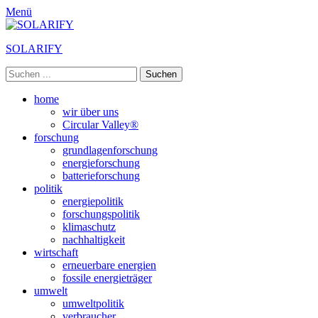
Menü
SOLARIFY
Suchen
nach:
Primäres
Zum
home
Inhalt
wir über uns
Menü
springen
Circular Valley®
forschung
grundlagenforschung
energieforschung
batterieforschung
politik
energiepolitik
forschungspolitik
klimaschutz
nachhaltigkeit
wirtschaft
erneuerbare energien
fossile energieträger
umwelt
umweltpolitik
verbraucher