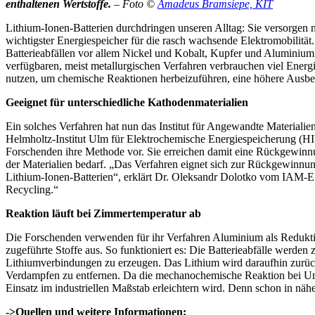
enthaltenen Wertstoffe.
– Foto ©
Amadeus Bramsiepe, KIT
Lithium-Ionen-Batterien durchdringen unseren Alltag: Sie versorgen 
wichtigster Energiespeicher für die rasch wachsende Elektromobilit
Batterieabfällen vor allem Nickel und Kobalt, Kupfer und Aluminium
verfügbaren, meist metallurgischen Verfahren verbrauchen viel Ene
nutzen, um chemische Reaktionen herbeizuführen, eine höhere Ausbe
Geeignet für unterschiedliche Kathodenmaterialien
Ein solches Verfahren hat nun das Institut für Angewandte Materia
Helmholtz-Institut Ulm für Elektrochemische Energiespeicherung (
Forschenden ihre Methode vor. Sie erreichen damit eine Rückgewinnun
der Materialien bedarf. „Das Verfahren eignet sich zur Rückgewinnu
Lithium-Ionen-Batterien“, erklärt Dr. Oleksandr Dolotko vom IAM-ES
Recycling.“
Reaktion läuft bei Zimmertemperatur ab
Die Forschenden verwenden für ihr Verfahren Aluminium als Reduktio
zugeführte Stoffe aus. So funktioniert es: Die Batterieabfälle werde
Lithiumverbindungen zu erzeugen. Das Lithium wird daraufhin zurüc
Verdampfen zu entfernen. Da die mechanochemische Reaktion bei Umgeb
Einsatz im industriellen Maßstab erleichtern wird. Denn schon in n
->Quellen und weitere Informationen: