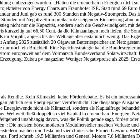
bildung einbezogen wurden. „Hätten die erneuerbaren Energien nicht so
ojektleiter von Energy Charts am Fraunhofer ISE. Statt rund 69 Euro 
nuar und Juni gab es rund 300 Stunden mit Negativ-Strompreis. Das ist
ie Stunden mit Negativ-Strompreiks trotz steigender Einspeisung abnehm
stieg nicht nur die Kapazität, sondern auch die Geschwindigkeit, mit
eis kurzzeitig auf 66,50 Cent, da die Klimaanlagen noch liefen, die So
 im Vorjahr, angesichts der Weltlage aber erstaunlich wenig. Das Ergeb
 Anfang 2025 zusätzlich 20 Gigawatt Batteriespeicher am Netz gestand
nur noch ein Bruchteil. Eine Speicherstrategie hat die Bundesregierun
rstrom europaweit auf dem Vormarsch Bundesverband Solarwirtschaft: B
Erzeugung, Zubau pv magazine: Weniger Negativpreise als 2025: Erstes 
ls Rendite. Kein Klimaziel, keine Förderdebatte. Es ist ein interessant
organ jährlich sein Energiepapier veröffentlicht. Die diesjährige Ausg
 Energiewende nicht als Klimaziel, sondern als Kapitalfrage behande
s. Weltweit fließt doppelt so viel Kapital in erneuerbare Energien, Ne
Weitgehend unabhängig davon, was die Politik gerade sagt, fördert oder 
en“: Die meisten börsennotierten Modulhersteller machen Verluste und 
 Herstellern machen nur Tesla und vier chinesische Firmen Gewinn. 
nus. Ford schrieb 19,5 Milliarden und General Motors 7,6 Milliarden D