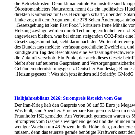
die Betriebskosten. Denn klimaneutrale Brennstoffe sind knapp
Ökostromanbieters Naturstrom, nennt das ein „politisches Hüt
direkten Kaufanreiz für Gas-Heizungen schafft, über den Solar
Linke zog mit dem Argument, die 278 Seiten Änderungsanträge 
„Gesetzgebung ist kein Fast Food”, kritisierte Irene Mihalic
Heizungszwänge würden durch Technologieoffenheit ersetzt. Son
angewiesen bleiben, was bei einem steigenden CO2-Preis eine 
Gesetz zugestimmt hat, sieht darin nach den Worten ihrer ener
des Bundestags meldete verfassungsrechtliche Zweifel an, un
kündigte am Tag des Beschlusses eine Verfassungsbeschwerde an
die Zukunft verschob. Ein Punkt, der auch dieses Gesetz betrif
bleibt aber auf teureren Gaspreisen und Versorgungsunsicherhe
Gebäudemodernisierungsgesetz Deutscher Bundestag: Bundestag
„Heizungsgesetz“: Was sich jetzt ändern soll Solarify: GModG
Halbjahresbilanz 2026: Strompreis löst sich vom Gas
Der Iran-Krieg ließ den Gaspreis von 36 auf 53 Euro je Megawat
Was fehlt, sind Speicher. Erneuerbare Energien deckten im ers
Fraunhofer ISE gemeldet. Am Verbrauch gemessen waren es 58,5 
Strompreis vom Gaspreis weitgehend gelöst und die Stunden mi
weniger Wochen um 48 Prozent in die Höhe trieb, produzierte 
müssen, denn das teuerste gerade benötigte Kraftwerk setzt d