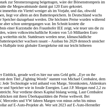
 stark zur Stromerzeugung beigetragen, wäre der Börsenstrompreis im
hätte die Megawattstunde damit gut 120 Euro gekostet.
 immerhin ein Viertel weniger als im Vorjahr, und das, obwohl
en, liegt vor allem an den Batteriespeichern. In Deutschland wuchs
 der Speicher dazugebaut werden. Die höchsten Preise wurden während
nne aber schon untergegangen war. Im Schnitt kostete die
nis einer Kurzstudie des Fraunhofer IEE zeigt, wie teuer uns die zu
en, wären volkswirtschaftliche Kosten von 5,6 Milliarden Euro
g weiterhin nicht. Stattdessen werden neue, klimaschädliche
atteriespeicher wachsen rasant – Ausbau bis 2029 dennoch unsicher
Halbjahr trotz globaler Energiekrise mit nur leicht höheren
er Einblick, gerade weil es hier nur ums Geld geht. „Eye on the
abe mit dem Titel „Fighting Words” stammt von Michael Cembalest, dem
lt: Jede Technologie wird anhand von Marge, Stromkosten, Aktienkurs
tze und Speicher wie in fossile Energien. Laut J.P. Morgan rund 2,2 zu
streicht. Nur verdiene dieses Kapital bislang wenig. Laut Cembalest
drücken mit ihren Überkapazitäten die Preise weltweit. Bei
BMW, Mercedes und VW fahren Margen von minus zehn bis minus
ollar auf E-Auto-Projekte ab. Wer seit 2023 auf E-Auto-Hersteller