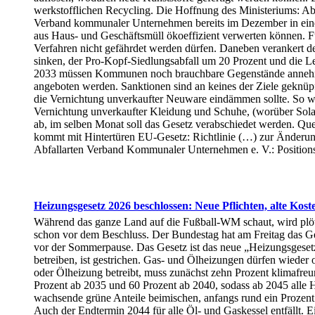
werkstofflichen Recycling. Die Hoffnung des Ministeriums: Abf
Verband kommunaler Unternehmen bereits im Dezember in einem
aus Haus- und Geschäftsmüll ökoeffizient verwerten können. Für
Verfahren nicht gefährdet werden dürfen. Daneben verankert de
sinken, der Pro-Kopf-Siedlungsabfall um 20 Prozent und die L
2033 müssen Kommunen noch brauchbare Gegenstände annehme
angeboten werden. Sanktionen sind an keines der Ziele geknüpft
die Vernichtung unverkaufter Neuware eindämmen sollte. So wie
Vernichtung unverkaufter Kleidung und Schuhe, (worüber Solarif
ab, im selben Monat soll das Gesetz verabschiedet werden. Qu
kommt mit Hintertüren EU-Gesetz: Richtlinie (…) zur Änderu
Abfallarten Verband Kommunaler Unternehmen e. V.: Position
Heizungsgesetz 2026 beschlossen: Neue Pflichten, alte Kost
Während das ganze Land auf die Fußball-WM schaut, wird plöt
schon vor dem Beschluss. Der Bundestag hat am Freitag das G
vor der Sommerpause. Das Gesetz ist das neue „Heizungsgesetz
betreiben, ist gestrichen. Gas- und Ölheizungen dürfen wieder
oder Ölheizung betreibt, muss zunächst zehn Prozent klimafreun
Prozent ab 2035 und 60 Prozent ab 2040, sodass ab 2045 alle 
wachsende grüne Anteile beimischen, anfangs rund ein Prozent. 
Auch der Endtermin 2044 für alle Öl- und Gaskessel entfällt. Ei