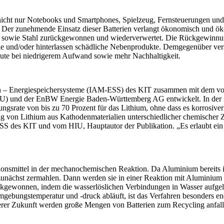
nicht nur Notebooks und Smartphones, Spielzeug, Fernsteuerungen und 
ät. Der zunehmende Einsatz dieser Batterien verlangt ökonomisch und 
 sowie Stahl zurückgewonnen und wiederverwertet. Die Rückgewinnung 
rgie und/oder hinterlassen schädliche Nebenprodukte. Demgegenüber v
ute bei niedrigerem Aufwand sowie mehr Nachhaltigkeit.
lien – Energiespeichersysteme (IAM-ESS) des KIT zusammen mit dem v
HIU) und der EnBW Energie Baden-Württemberg AG entwickelt. In der Z
gsrate von bis zu 70 Prozent für das Lithium, ohne dass es korrosive
ng von Lithium aus Kathodenmaterialien unterschiedlicher chemischer
S des KIT und vom HIU, Hauptautor der Publikation. „Es erlaubt ein k
nsmittel in der mechanochemischen Reaktion. Da Aluminium bereits in
n zunächst zermahlen. Dann werden sie in einer Reaktion mit Aluminium
kgewonnen, indem die wasserlöslichen Verbindungen in Wasser aufgelö
ungstemperatur und -druck abläuft, ist das Verfahren besonders energi
äherer Zukunft werden große Mengen von Batterien zum Recycling anfall