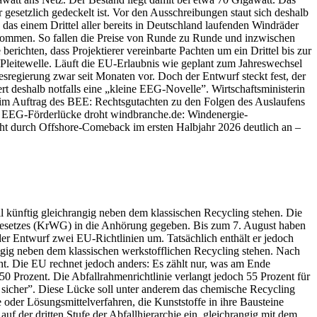
 gesetzlich gedeckelt ist. Vor den Ausschreibungen staut sich deshalb
das einem Drittel aller bereits in Deutschland laufenden Windräder
u kommen. So fallen die Preise von Runde zu Runde und inzwischen
richten, dass Projektierer vereinbarte Pachten um ein Drittel bis zur
Pleitewelle. Läuft die EU-Erlaubnis wie geplant zum Jahreswechsel
sregierung zwar seit Monaten vor. Doch der Entwurf steckt fest, der
deshalb notfalls eine „kleine EEG-Novelle”. Wirtschaftsministerin
 im Auftrag des BEE: Rechtsgutachten zu den Folgen des Auslaufens
EEG-Förderlücke droht windbranche.de: Windenergie-
eht durch Offshore-Comeback im ersten Halbjahr 2026 deutlich an –
l künftig gleichrangig neben dem klassischen Recycling stehen. Die
sgesetzes (KrWG) in die Anhörung gegeben. Bis zum 7. August haben
der Entwurf zwei EU-Richtlinien um. Tatsächlich enthält er jedoch
angig neben dem klassischen werkstofflichen Recycling stehen. Nach
geht. Die EU rechnet jedoch anders: Es zählt nur, was am Ende
 50 Prozent. Die Abfallrahmenrichtlinie verlangt jedoch 55 Prozent für
t sicher”. Diese Lücke soll unter anderem das chemische Recycling
 oder Lösungsmittelverfahren, die Kunststoffe in ihre Bausteine
uf der dritten Stufe der Abfallhierarchie ein, gleichrangig mit dem