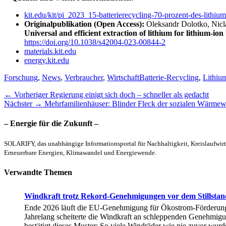
kit.edu/kit/pi_2023_15-batterierecycling-70-prozent-des-lith
Originalpublikation (Open Access):
Oleksandr Dolotko, Nicl
Universal and efficient extraction of lithium for lithium-i
https://doi.org/10.1038/s42004-023-00844-2
materials.kit.edu
energy.kit.edu
Kategorien
Schlagworte
Forschung
,
News
,
Verbraucher
,
Wirtschaft
Batterie-Recycling
,
Lithiu
Beitragsnavigation
Vorheriger
← Vorheriger
Regierung einigt sich doch – schneller als gedacht
Nächster
Beitrag:
Nächster →
Mehrfamilienhäuser: Blinder Fleck der sozialen Wärme
Beitrag:
– Energie für die Zukunft –
SOLARIFY, das unabhängige Informationsportal für Nachhaltigkeit, Kreislaufwirt
Erneuerbare Energien, Klimawandel und Energiewende.
Verwandte Themen
Windkraft trotz Rekord-Genehmigungen vor dem Stillstan
Ende 2026 läuft die EU-Genehmigung für Ökostrom-Förderung au
Jahrelang scheiterte die Windkraft an schleppenden Genehmigung
bestätigt dieses Muster: So viele Windräder wie nie zuvor wur