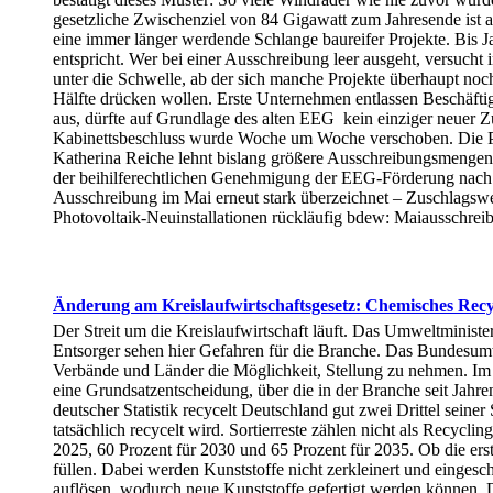
gesetzliche Zwischenziel von 84 Gigawatt zum Jahresende ist au
eine immer länger werdende Schlange baureifer Projekte. Bis J
entspricht. Wer bei einer Ausschreibung leer ausgeht, versuch
unter die Schwelle, ab der sich manche Projekte überhaupt noch
Hälfte drücken wollen. Erste Unternehmen entlassen Beschäfti
aus, dürfte auf Grundlage des alten EEG kein einziger neuer Z
Kabinettsbeschluss wurde Woche um Woche verschoben. Die Prä
Katherina Reiche lehnt bislang größere Ausschreibungsmengen
der beihilferechtlichen Genehmigung der EEG-Förderung nac
Ausschreibung im Mai erneut stark überzeichnet – Zuschlagswe
Photovoltaik-Neuinstallationen rückläufig bdew: Maiausschre
Änderung am Kreislaufwirtschaftsgesetz: Chemisches Recyc
Der Streit um die Kreislaufwirtschaft läuft. Das Umweltminist
Entsorger sehen hier Gefahren für die Branche. Das Bundesum
Verbände und Länder die Möglichkeit, Stellung zu nehmen. Im J
eine Grundsatzentscheidung, über die in der Branche seit Jahr
deutscher Statistik recycelt Deutschland gut zwei Drittel seine
tatsächlich recycelt wird. Sortierreste zählen nicht als Recycl
2025, 60 Prozent für 2030 und 65 Prozent für 2035. Ob die ers
füllen. Dabei werden Kunststoffe nicht zerkleinert und eingesc
auflösen, wodurch neue Kunststoffe gefertigt werden können. Der