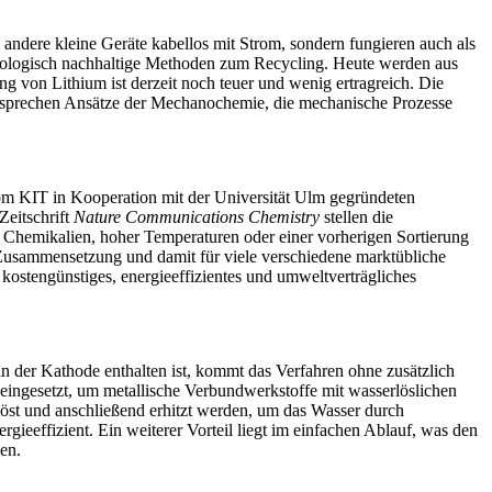
andere kleine Geräte kabellos mit Strom, sondern fungieren auch als
ökologisch nachhaltige Methoden zum Recycling. Heute werden aus
von Lithium ist derzeit noch teuer und wenig ertragreich. Die
ersprechen Ansätze der Mechanochemie, die mechanische Prozesse
om KIT in Kooperation mit der Universität Ulm gegründeten
eitschrift
Nature Communications Chemistry
stellen die
r Chemikalien, hoher Temperaturen oder einer vorherigen Sortierung
 Zusammensetzung und damit für viele verschiedene marktübliche
ostengünstiges, energieeffizientes und umweltverträgliches
 der Kathode enthalten ist, kommt das Verfahren ohne zusätzlich
 eingesetzt, um metallische Verbundwerkstoffe mit wasserlöslichen
st und anschließend erhitzt werden, um das Wasser durch
eeffizient. Ein weiterer Vorteil liegt im einfachen Ablauf, was den
en.