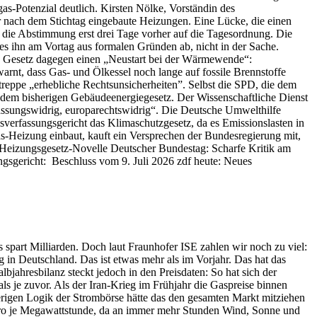
as-Potenzial deutlich. Kirsten Nölke, Vorständin des
r nach dem Stichtag eingebaute Heizungen. Eine Lücke, die einen
n die Abstimmung erst drei Tage vorher auf die Tagesordnung. Die
s ihn am Vortag aus formalen Gründen ab, nicht in der Sache.
das Gesetz dagegen einen „Neustart bei der Wärmewende“:
rnt, dass Gas- und Ölkessel noch lange auf fossile Brennstoffe
reppe „erhebliche Rechtsunsicherheiten”. Selbst die SPD, die dem
r dem bisherigen Gebäudeenergiegesetz. Der Wissenschaftliche Dienst
ssungswidrig, europarechtswidrig“. Die Deutsche Umwelthilfe
sverfassungsgericht das Klimaschutzgesetz, da es Emissionslasten in
 Gas-Heizung einbaut, kauft ein Versprechen der Bundesregierung mit,
ßt Heizungsgesetz-Novelle Deutscher Bundestag: Scharfe Kritik am
sgericht: Beschluss vom 9. Juli 2026 zdf heute: Neues
 spart Milliarden. Doch laut Fraunhofer ISE zahlen wir noch zu viel:
 in Deutschland. Das ist etwas mehr als im Vorjahr. Das hat das
jahresbilanz steckt jedoch in den Preisdaten: So hat sich der
 je zuvor. Als der Iran-Krieg im Frühjahr die Gaspreise binnen
erigen Logik der Strombörse hätte das den gesamten Markt mitziehen
 Euro je Megawattstunde, da an immer mehr Stunden Wind, Sonne und