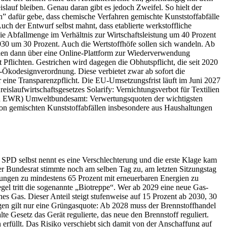
lauf bleiben. Genau daran gibt es jedoch Zweifel. So hielt der
 dafür gebe, dass chemische Verfahren gemischte Kunststoffabfälle
uch der Entwurf selbst mahnt, dass etablierte werkstoffliche
ie Abfallmenge im Verhältnis zur Wirtschaftsleistung um 40 Prozent
030 um 30 Prozent. Auch die Wertstoffhöfe sollen sich wandeln. Ab
n dann über eine Online-Plattform zur Wiederverwendung
Pflichten. Gestrichen wird dagegen die Obhutspflicht, die seit 2020
U-Ökodesignverordnung. Diese verbietet zwar ab sofort die
ur eine Transparenzpflicht. Die EU-Umsetzungsfrist läuft im Juni 2027
laufwirtschaftsgesetzes Solarify: Vernichtungsverbot für Textilien
den EWR) Umweltbundesamt: Verwertungsquoten der wichtigsten
on gemischten Kunststoffabfällen insbesondere aus Haushaltungen
SPD selbst nennt es eine Verschlechterung und die erste Klage kam
 Bundesrat stimmte noch am selben Tag zu, am letzten Sitzungstag
zungen zu mindestens 65 Prozent mit erneuerbaren Energien zu
gel tritt die sogenannte „Biotreppe“. Wer ab 2029 eine neue Gas-
es Gas. Dieser Anteil steigt stufenweise auf 15 Prozent ab 2030, 30
gen gilt nur eine Grüngasquote: Ab 2028 muss der Brennstoffhandel
e Gesetz das Gerät regulierte, das neue den Brennstoff reguliert.
n erfüllt. Das Risiko verschiebt sich damit von der Anschaffung auf