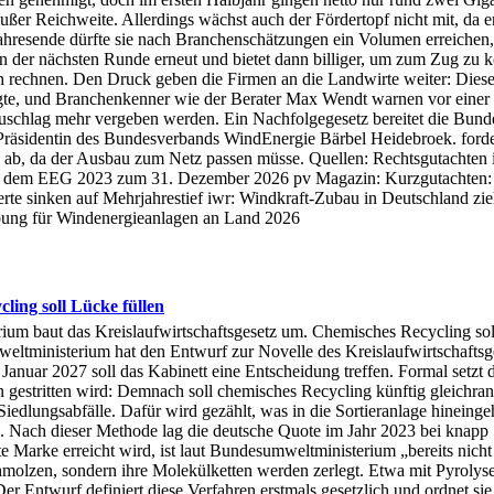
ßer Reichweite. Allerdings wächst auch der Fördertopf nicht mit, da er
ahresende dürfte sie nach Branchenschätzungen ein Volumen erreichen, 
t in der nächsten Runde erneut und bietet dann billiger, um zum Zug z
 rechnen. Den Druck geben die Firmen an die Landwirte weiter: Diese be
gte, und Branchenkenner wie der Berater Max Wendt warnen vor einer 
uschlag mehr vergeben werden. Ein Nachfolgegesetz bereitet die Bunde
sidentin des Bundesverbands WindEnergie Bärbel Heidebroek. fordert 
 ab, da der Ausbau zum Netz passen müsse. Quellen: Rechtsgutachten
h dem EEG 2023 zum 31. Dezember 2026 pv Magazin: Kurzgutachten: 
rte sinken auf Mehrjahrestief iwr: Windkraft-Zubau in Deutschland zi
ibung für Windenergieanlagen an Land 2026
ling soll Lücke füllen
erium baut das Kreislaufwirtschaftsgesetz um. Chemisches Recycling sol
weltministerium hat den Entwurf zur Novelle des Kreislaufwirtschaft
anuar 2027 soll das Kabinett eine Entscheidung treffen. Formal setzt 
en gestritten wird: Demnach soll chemisches Recycling künftig gleichr
r Siedlungsabfälle. Dafür wird gezählt, was in die Sortieranlage hinein
ing. Nach dieser Methode lag die deutsche Quote im Jahr 2023 bei knapp
te Marke erreicht wird, ist laut Bundesumweltministerium „bereits nich
hmolzen, sondern ihre Molekülketten werden zerlegt. Etwa mit Pyrolyse
 Entwurf definiert diese Verfahren erstmals gesetzlich und ordnet sie a