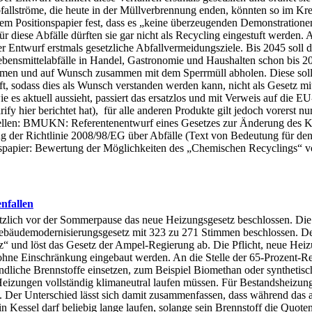
allströme, die heute in der Müllverbrennung enden, könnten so im Kreis
 Positionspapier fest, dass es „keine überzeugenden Demonstrationen”
 diese Abfälle dürften sie gar nicht als Recycling eingestuft werden. A
r Entwurf erstmals gesetzliche Abfallvermeidungsziele. Bis 2045 soll d
ebensmittelabfälle in Handel, Gastronomie und Haushalten schon bis 2
n und auf Wunsch zusammen mit dem Sperrmüll abholen. Diese solle
, sodass dies als Wunsch verstanden werden kann, nicht als Gesetz mit 
 es aktuell aussieht, passiert das ersatzlos und mit Verweis auf die E
y hier berichtet hat), für alle anderen Produkte gilt jedoch vorerst n
ellen: BMUKN: Referentenentwurf eines Gesetzes zur Änderung des Kreis
ng der Richtlinie 2008/98/EG über Abfälle (Text von Bedeutung für 
spapier: Bewertung der Möglichkeiten des „Chemischen Recyclings“ v
enfallen
zlich vor der Sommerpause das neue Heizungsgesetz beschlossen. Die 
ebäudemodernisierungsgesetz mit 323 zu 271 Stimmen beschlossen. Der
“ und löst das Gesetz der Ampel-Regierung ab. Die Pflicht, neue Hei
 ohne Einschränkung eingebaut werden. An die Stelle der 65-Prozent-Re
dliche Brennstoffe einsetzen, zum Beispiel Biomethan oder synthetisch
Heizungen vollständig klimaneutral laufen müssen. Für Bestandsheizun
Der Unterschied lässt sich damit zusammenfassen, dass während das alt
n Kessel darf beliebig lange laufen, solange sein Brennstoff die Quote