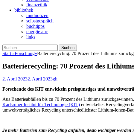
finanzethik
bibliothek
randnotizen
selbstgespräch
buchtipps
energie abc
links
Suchen
Suchen
nach:
Start
»
Forschung
»
Batterierecycling: 70 Prozent des Lithiums zurüc
Batterierecycling: 70 Prozent des Lithiu
Veröffentlicht
Autor
2. April 2023
2. April 2023
gh
am
Forschende des KIT entwickeln preisgünstiges und umweltvert
Aus Batterieabfällen bis zu 70 Prozent des Lithiums zurückgewinnen, 
Karlsruher Institut für Technologie (KIT)
entwickeltes Recyclingverfa
umweltverträgliches Recycling unterschiedlichster Lithium-Ionen-Bat
Je mehr Batterien zum Recycling anfallen, desto wichtiger werden