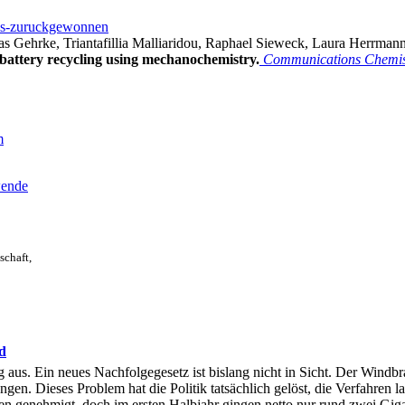
iums-zuruckgewonnen
as Gehrke, Triantafillia Malliaridou, Raphael Sieweck, Laura Herrma
on battery recycling using mechanochemistry.
Communications Chemis
m
wende
schaft,
d
s. Ein neues Nachfolgegesetz ist bislang nicht in Sicht. Der Windbra
en. Dieses Problem hat die Politik tatsächlich gelöst, die Verfahren la
den genehmigt, doch im ersten Halbjahr gingen netto nur rund zwei Gig