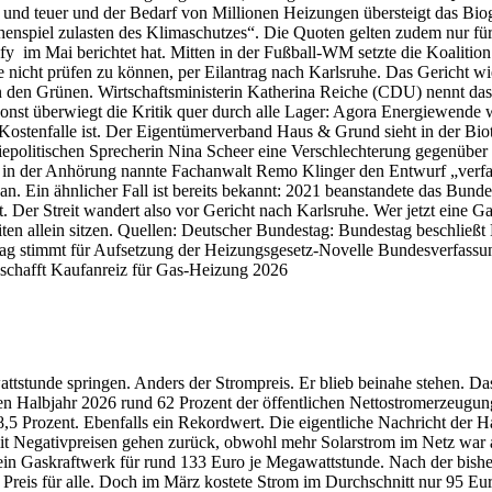
 und teuer und der Bedarf von Millionen Heizungen übersteigt das Biog
chenspiel zulasten des Klimaschutzes“. Die Quoten gelten zudem nur fü
ify im Mai berichtet hat. Mitten in der Fußball-WM setzte die Koalitio
nicht prüfen zu können, per Eilantrag nach Karlsruhe. Das Gericht wie
 von den Grünen. Wirtschaftsministerin Katherina Reiche (CDU) nennt 
st überwiegt die Kritik quer durch alle Lager: Agora Energiewende wa
Kostenfalle ist. Der Eigentümerverband Haus & Grund sieht in der Biot
giepolitischen Sprecherin Nina Scheer eine Verschlechterung gegenübe
d in der Anhörung nannte Fachanwalt Remo Klinger den Entwurf „verfa
. Ein ähnlicher Fall ist bereits bekannt: 2021 beanstandete das Bunde
ft. Der Streit wandert also vor Gericht nach Karlsruhe. Wer jetzt eine
iten allein sitzen. Quellen: Deutscher Bundestag: Bundestag beschlie
 stimmt für Aufsetzung der Heizungsgesetz-Novelle Bundesverfassung
 schafft Kaufanreiz für Gas-Heizung 2026
tstunde springen. Anders der Strompreis. Er blieb beinahe stehen. Das
ten Halbjahr 2026 rund 62 Prozent der öffentlichen Nettostromerzeugung
Prozent. Ebenfalls ein Rekordwert. Die eigentliche Nachricht der Halb
t Negativpreisen gehen zurück, obwohl mehr Solarstrom im Netz war als
ein Gaskraftwerk für rund 133 Euro je Megawattstunde. Nach der bish
en Preis für alle. Doch im März kostete Strom im Durchschnitt nur 95