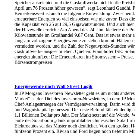
Speicher ausreichten und die Gaskraftwerke nicht in die Preis
April um 76 Prozent höher gewesen”, sagt Leonhard Gandhi, Pr
Bemerkenswert ist auch die folgende Entwicklung: Zwischen Ja
erneuerbare Energien so viel einspeisen wie nie zuvor. Dass d
die Kapazität von 25 auf 29,5 Gigawattstunden. Und auch hier 
der Hitzewelle erreicht: Am Abend des 24. Juni kletterte der Pr
Kilowattstunde im Großhandel 9,87 Cent. Das ist etwas mehr als
langsam vollzogene Energiewende zu stehen kommt: Hätten seit
vermieden worden, und die Zahl der Negativpreis-Stunden wäre 
Gaskraftwerke ausgeschrieben. Quellen: Fraunhofer ISE: Sola
energiezukunft.eu: Die Erneuerbaren im Stromsystem – Preise, 
Börsenstrompreisen
Energiewende nach Wall-Street-Logik
In JP Morgans Investoren-Newsletter geht es um nichts anderes a
Market“ ist der Titel des Investoren-Newsletters, in dem JP M
Chef-Anlagestrategen der Vermögensverwaltung. Darin wird die
und Wagniskapital gemessen. Der erste Befund fällt eindeutig au
1,1 Billionen Dollar pro Jahr. Der Markt setzt auf die Wende. 
laufe der Solarboom „dank unprofitabler chinesischer Solarfirm
Elektroautos sei das Muster noch deutlicher. Von den großen
fünfzehn Prozent ein. Rivian und Ford liegen noch tiefer im Mi