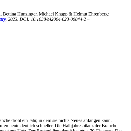
nn, Bettina Hunzinger, Michael Knapp & Helmut Ehrenberg:
try
, 2023. DOI: 10.1038/s42004-023-00844-2 –
nche droht ein Jahr, in dem sie nichts Neues anfangen kann.
ufen heute deutlich schneller. Die Halbjahresbilanz der Branche
awatt ans Netz. Der Bestand liegt damit bei etwa 70 Gigawatt. Das