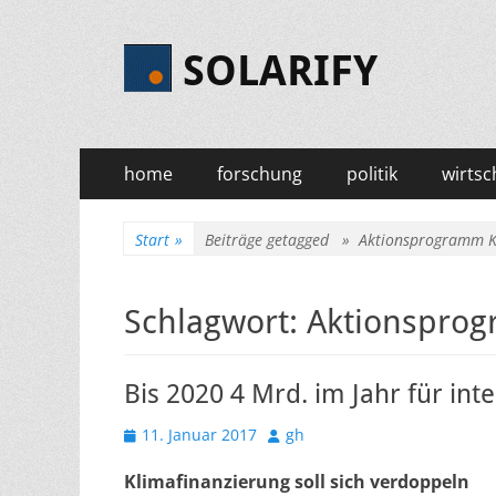
SOLARIFY
Primäres
Zum
home
forschung
politik
wirtsc
Inhalt
Menü
springen
Start
»
Beiträge getagged »
Aktionsprogramm K
Schlagwort:
Aktionsprog
Bis 2020 4 Mrd. im Jahr für int
Veröffentlicht
Autor
11. Januar 2017
gh
am
Klimafinanzierung soll sich verdoppeln