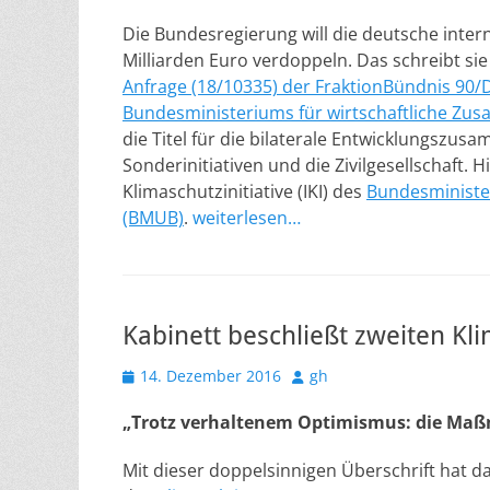
Die Bundesregierung will die deutsche intern
Milliarden Euro verdoppeln. Das schreibt sie
Anfrage (18/10335) der FraktionBündnis 90/
Bundesministeriums für wirtschaftliche Zu
die Titel für die bilaterale Entwicklungszusa
Sonderinitiativen und die Zivilgesellschaft.
Klimaschutzinitiative (IKI) des
Bundesminister
(BMUB)
.
weiterlesen…
Kabinett beschließt zweiten Kl
Veröffentlicht
Autor
14. Dezember 2016
gh
am
„Trotz verhaltenem Optimismus: die Ma
Mit dieser doppelsinnigen Überschrift hat 