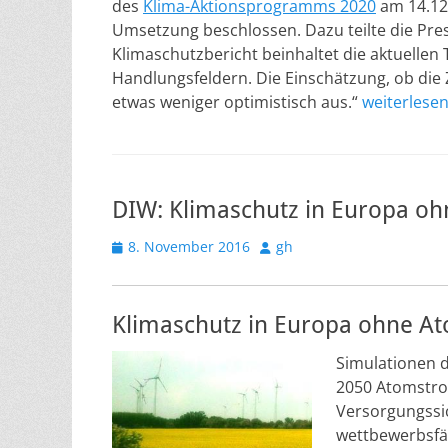
des
Klima-Aktionsprogramms 2020
am 14.12
Umsetzung beschlossen. Dazu teilte die Pre
Klimaschutzbericht beinhaltet die aktuellen
Handlungsfeldern. Die Einschätzung, ob die 
etwas weniger optimistisch aus.“
weiterlese
DIW: Klimaschutz in Europa oh
Veröffentlicht
Autor
8. November 2016
gh
am
Klimaschutz in Europa ohne At
Simulationen 
2050 Atomstrom
Versorgungssic
wettbewerbsfäh