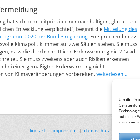
Vermeidung
g hat sich dem Leitprinzip einer nachhaltigen, global- und
ichen Entwicklung verpflichtet“, beginnt die
Mitteilung des
programm 2020 der Bundesregierung
. Entsprechend muss
volle Klimapolitik immer auf zwei Säulen stehen. Sie muss
gen, dass die durchschnittliche Erderwärmung die 2-Grad-
hreitet. Sie muss zweitens aber auch Risiken erkennen
uch bei einer gemäßigten Erderwärmung nicht
en von Klimaveränderungen vorbereiten.
weiterlesen…
Um dir ein 
Geräteinfor
Technologie
auf dieser 
zurückziehs
kontakt
|
impressum
|
datenschutz
Akze