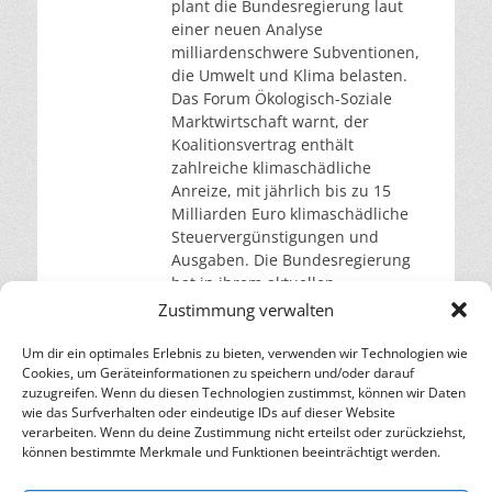
plant die Bundesregierung laut
einer neuen Analyse
milliardenschwere Subventionen,
die Umwelt und Klima belasten.
Das Forum Ökologisch-Soziale
Marktwirtschaft warnt, der
Koalitionsvertrag enthält
zahlreiche klimaschädliche
Anreize, mit jährlich bis zu 15
Milliarden Euro klimaschädliche
Steuervergünstigungen und
Ausgaben. Die Bundesregierung
hat in ihrem aktuellen
Koalitionsvertrag mehrere
Zustimmung verwalten
Maßnahmen verankert, die nach
Angaben des Forums Ökologisch-
Um dir ein optimales Erlebnis zu bieten, verwenden wir Technologien wie
Cookies, um Geräteinformationen zu speichern und/oder darauf
Soziale
weiterlesen…
zuzugreifen. Wenn du diesen Technologien zustimmst, können wir Daten
wie das Surfverhalten oder eindeutige IDs auf dieser Website
verarbeiten. Wenn du deine Zustimmung nicht erteilst oder zurückziehst,
– Energie für die Zukunft –
können bestimmte Merkmale und Funktionen beeinträchtigt werden.
SOLARIFY, das unabhängige Informationsportal für