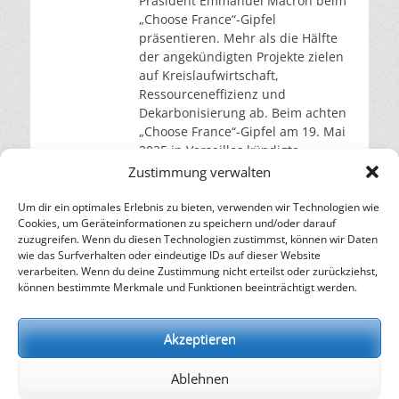
Präsident Emmanuel Macron beim
„Choose France“-Gipfel
präsentieren. Mehr als die Hälfte
der angekündigten Projekte zielen
auf Kreislaufwirtschaft,
Ressourceneffizienz und
Dekarbonisierung ab. Beim achten
„Choose France“-Gipfel am 19. Mai
2025 in Versailles kündigte
Präsident Emmanuel Macron neue
Zustimmung verwalten
Investitionen in Höhe von 20
Milliarden Euro an. Die Summe ist
Um dir ein optimales Erlebnis zu bieten, verwenden wir Technologien wie
Cookies, um Geräteinformationen zu speichern und/oder darauf
Teil eines
weiterlesen…
zuzugreifen. Wenn du diesen Technologien zustimmst, können wir Daten
wie das Surfverhalten oder eindeutige IDs auf dieser Website
verarbeiten. Wenn du deine Zustimmung nicht erteilst oder zurückziehst,
– Energie für die Zukunft –
können bestimmte Merkmale und Funktionen beeinträchtigt werden.
SOLARIFY, das unabhängige Informationsportal für
Nachhaltigkeit, Kreislaufwirtschaft,
Akzeptieren
Erneuerbare Energien, Klimawandel und Energiewende.
Ablehnen