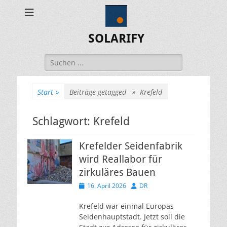
SOLARIFY
Suchen
nach:
Start
»
Beiträge getagged »
Krefeld
Schlagwort:
Krefeld
Krefelder Seidenfabrik
wird Reallabor für
zirkuläres Bauen
Veröffentlicht
Autor
16. April 2026
DR
am
Krefeld war einmal Europas
Seidenhauptstadt. Jetzt soll die