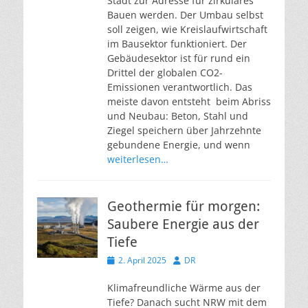
Stadt zur Adresse für zirkuläres
Bauen werden. Der Umbau selbst
soll zeigen, wie Kreislaufwirtschaft
im Bausektor funktioniert. Der
Gebäudesektor ist für rund ein
Drittel der globalen CO2-
Emissionen verantwortlich. Das
meiste davon entsteht beim Abriss
und Neubau: Beton, Stahl und
Ziegel speichern über Jahrzehnte
gebundene Energie, und wenn
weiterlesen…
Geothermie für morgen:
Saubere Energie aus der
Tiefe
Veröffentlicht
Autor
2. April 2025
DR
am
Klimafreundliche Wärme aus der
Tiefe? Danach sucht NRW mit dem