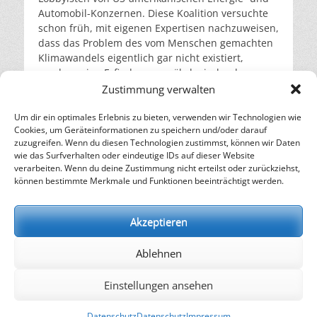
Automobil-Konzernen. Diese Koalition versuchte
schon früh, mit eigenen Expertisen nachzuweisen,
dass das Problem des vom Menschen gemachten
Klimawandels eigentlich gar nicht existiert,
sondern eine Erfindung von ökologisch oder
sozialistisch motivierten Wissenschaftlern ist
Zustimmung verwalten
(Klimaschwindelthese).
weiterlesen…
Um dir ein optimales Erlebnis zu bieten, verwenden wir Technologien wie
Cookies, um Geräteinformationen zu speichern und/oder darauf
zuzugreifen. Wenn du diesen Technologien zustimmst, können wir Daten
Beitragsnavigation
Neuere Beiträge
→
wie das Surfverhalten oder eindeutige IDs auf dieser Website
verarbeiten. Wenn du deine Zustimmung nicht erteilst oder zurückziehst,
– Energie für die Zukunft –
können bestimmte Merkmale und Funktionen beeinträchtigt werden.
SOLARIFY, das unabhängige Informationsportal für
Nachhaltigkeit, Kreislaufwirtschaft,
Akzeptieren
Erneuerbare Energien, Klimawandel und Energiewende.
Ablehnen
kontakt
|
impressum
|
datenschutz
Einstellungen ansehen
Copyright © 2026
SOLARIFY
. Alle Rechte vorbehalten.
Datenschutz
Datenschutz
Impressum