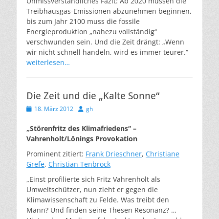
Unmissverständliches Fazit: Ab 2020 müssen die
Treibhausgas-Emissionen abzunehmen beginnen,
bis zum Jahr 2100 muss die fossile
Energieproduktion „nahezu vollständig“
verschwunden sein. Und die Zeit drängt: „Wenn
wir nicht schnell handeln, wird es immer teurer.“
weiterlesen…
Die Zeit und die „Kalte Sonne“
Veröffentlicht
Autor
18. März 2012
gh
am
„Störenfritz des Klimafriedens“ –
Vahrenholt/Lönings Provokation
Prominent zitiert:
Frank Drieschner
,
Christiane
Grefe
,
Christian Tenbrock
„Einst profilierte sich Fritz Vahrenholt als
Umweltschützer, nun zieht er gegen die
Klimawissenschaft zu Felde. Was treibt den
Mann? Und finden seine Thesen Resonanz? …