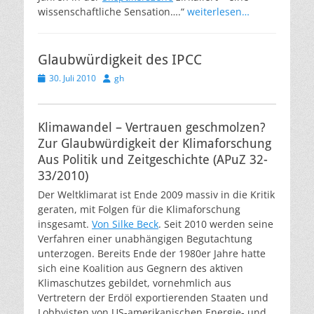
wissenschaftliche Sensation….“
weiterlesen…
Glaubwürdigkeit des IPCC
Veröffentlicht
Autor
30. Juli 2010
gh
am
Klimawandel – Vertrauen geschmolzen?
Zur Glaubwürdigkeit der Klimaforschung
Aus Politik und Zeitgeschichte (APuZ 32-
33/2010)
Der Weltklimarat ist Ende 2009 massiv in die Kritik
geraten, mit Folgen für die Klimaforschung
insgesamt.
Von Silke Beck
. Seit 2010 werden seine
Verfahren einer unabhängigen Begutachtung
unterzogen. Bereits Ende der 1980er Jahre hatte
sich eine Koalition aus Gegnern des aktiven
Klimaschutzes gebildet, vornehmlich aus
Vertretern der Erdöl exportierenden Staaten und
Lobbyisten von US-amerikanischen Energie- und