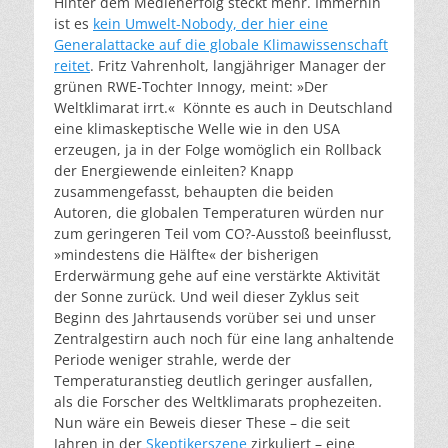
Hinter dem Medienerfolg steckt mehr. Immerhin
ist es
kein Umwelt-Nobody, der hier eine
Generalattacke auf die globale Klimawissenschaft
reitet
. Fritz Vahrenholt, langjähriger Manager der
grünen RWE-Tochter Innogy, meint: »Der
Weltklimarat irrt.« Könnte es auch in Deutschland
eine klimaskeptische Welle wie in den USA
erzeugen, ja in der Folge womöglich ein Rollback
der Energiewende einleiten? Knapp
zusammengefasst, behaupten die beiden
Autoren, die globalen Temperaturen würden nur
zum geringeren Teil vom CO?-Ausstoß beeinflusst,
»mindestens die Hälfte« der bisherigen
Erderwärmung gehe auf eine verstärkte Aktivität
der Sonne zurück. Und weil dieser Zyklus seit
Beginn des Jahrtausends vorüber sei und unser
Zentralgestirn auch noch für eine lang anhaltende
Periode weniger strahle, werde der
Temperaturanstieg deutlich geringer ausfallen,
als die Forscher des Weltklimarats prophezeiten.
Nun wäre ein Beweis dieser These – die seit
Jahren in der
Skeptikerszene
zirkuliert – eine