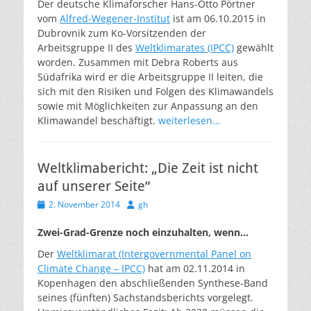
Der deutsche Klimaforscher Hans-Otto Pörtner
vom
Alfred-Wegener-Institut
ist am 06.10.2015 in
Dubrovnik zum Ko-Vorsitzenden der
Arbeitsgruppe II des
Weltklimarates (IPCC)
gewählt
worden. Zusammen mit Debra Roberts aus
Südafrika wird er die Arbeitsgruppe II leiten, die
sich mit den Risiken und Folgen des Klimawandels
sowie mit Möglichkeiten zur Anpassung an den
Klimawandel beschäftigt.
weiterlesen…
Weltklimabericht: „Die Zeit ist nicht
auf unserer Seite“
Veröffentlicht
Autor
2. November 2014
gh
am
Zwei-Grad-Grenze noch einzuhalten, wenn…
Der
Weltklimarat (Intergovernmental Panel on
Climate Change – IPCC)
hat am 02.11.2014 in
Kopenhagen den abschließenden Synthese-Band
seines (fünften) Sachstandsberichts vorgelegt.