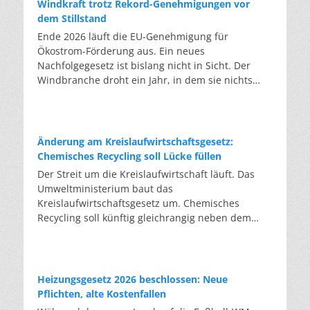
Windkraft trotz Rekord-Genehmigungen vor
dem Stillstand
Ende 2026 läuft die EU-Genehmigung für
Ökostrom-Förderung aus. Ein neues
Nachfolgegesetz ist bislang nicht in Sicht. Der
Windbranche droht ein Jahr, in dem sie nichts
Neues anfangen kann. Jahrelang scheiterte die
Windkraft an schleppenden Genehmigungen.
Dieses Problem hat die Politik tatsächlich gelöst,
die Verfahren laufen heute deutlich schneller. Die
Änderung am Kreislaufwirtschaftsgesetz:
Halbjahresbilanz der Branche bestätigt dieses
Chemisches Recycling soll Lücke füllen
Muster: So viele Windräder wie nie zuvor wurden
Der Streit um die Kreislaufwirtschaft läuft. Das
genehmigt, doch im ersten Halbjahr gingen netto
Umweltministerium baut das
nur rund zwei Gigawatt ans Netz. Der Bestand
Kreislaufwirtschaftsgesetz um. Chemisches
liegt damit bei etwa 70 Gigawatt. Das gesetzliche
Recycling soll künftig gleichrangig neben dem
Zwischenziel von 84 Gigawatt zum Jahresende ist
klassischen Recycling stehen. Die Entsorger sehen
außer Reichweite. Allerdings wächst auch der
hier Gefahren für die Branche. Das
Fördertopf nicht mit, da er gesetzlich gedeckelt
Bundesumweltministerium hat den Entwurf zur
ist. Vor den Ausschreibungen staut sich deshalb
Novelle des Kreislaufwirtschaftsgesetzes (KrWG)
Heizungsgesetz 2026 beschlossen: Neue
eine immer länger werdende Schlange baureifer
in die Anhörung gegeben. Bis zum 7. August
Pflichten, alte Kostenfallen
Projekte. Bis Jahresende dürfte sie nach
haben Verbände und Länder die Möglichkeit,