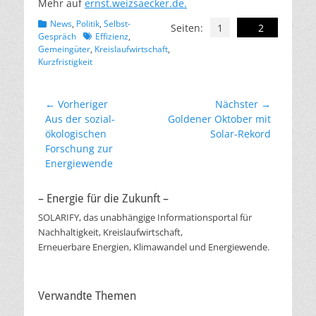
Mehr auf
ernst.weizsaecker.de.
Kategorien
News
,
Politik
,
Selbst-
Seiten:
1
2
Schlagworte
Gespräch
Effizienz
,
Gemeingüter
,
Kreislaufwirtschaft
,
Kurzfristigkeit
Beitragsnavigation
← Vorheriger
Nächster →
Vorheriger
Nächster
Aus der sozial-
Goldener Oktober mit
Beitrag:
Beitrag:
ökologischen
Solar-Rekord
Forschung zur
Energiewende
– Energie für die Zukunft –
SOLARIFY, das unabhängige Informationsportal für
Nachhaltigkeit, Kreislaufwirtschaft,
Erneuerbare Energien, Klimawandel und Energiewende.
Verwandte Themen