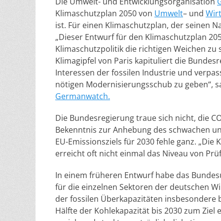
Die Umwelt- und Entwicklungsorganisation
Klimaschutzplan 2050 von
Umwelt
– und
Wir
ist. Für einen Klimaschutzplan, der seinen 
„Dieser Entwurf für den Klimaschutzplan 2050 
Klimaschutzpolitik die richtigen Weichen zu
Klimagipfel von Paris kapituliert die Bunde
Interessen der fossilen Industrie und verpas
nötigen Modernisierungsschub zu geben“, sa
Germanwatch.
Die Bundesregierung traue sich nicht, die C
Bekenntnis zur Anhebung des schwachen un
EU-Emissionsziels für 2030 fehle ganz. „Di
erreicht oft nicht einmal das Niveau von Prüf
In einem früheren Entwurf habe das Bunde
für die einzelnen Sektoren der deutschen W
der fossilen Überkapazitäten insbesondere 
Hälfte der Kohlekapazität bis 2030 zum Ziel