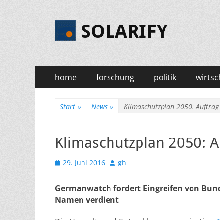
SOLARIFY
Primäres
Zum
home
forschung
politik
wirtsc
Inhalt
Menü
springen
Start
»
News
»
Klimaschutzplan 2050: Auftrag 
Klimaschutzplan 2050: Au
Veröffentlicht
Autor
29. Juni 2016
gh
am
Germanwatch fordert Eingreifen von Bund
Namen verdient