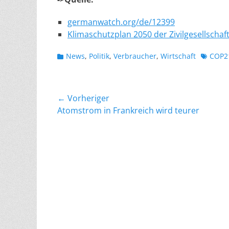
germanwatch.org/de/12399
Klimaschutzplan 2050 der Zivilgesellschaft 
Kategorien
Schlagw
News
,
Politik
,
Verbraucher
,
Wirtschaft
COP2
Beitragsnavigation
← Vorheriger
Vorheriger
Atomstrom in Frankreich wird teurer
Beitrag: