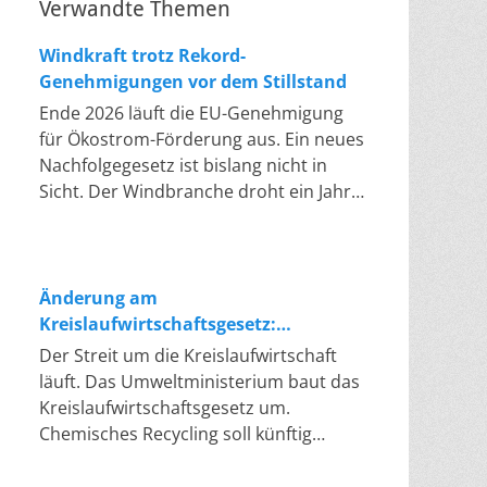
Verwandte Themen
Windkraft trotz Rekord-
Genehmigungen vor dem Stillstand
Ende 2026 läuft die EU-Genehmigung
für Ökostrom-Förderung aus. Ein neues
Nachfolgegesetz ist bislang nicht in
Sicht. Der Windbranche droht ein Jahr,
in dem sie nichts Neues anfangen kann.
Jahrelang scheiterte die Windkraft an
schleppenden Genehmigungen. Dieses
Problem hat die Politik tatsächlich
Änderung am
gelöst, die Verfahren laufen heute
Kreislaufwirtschaftsgesetz:
deutlich schneller. Die Halbjahresbilanz
Chemisches Recycling soll Lücke
Der Streit um die Kreislaufwirtschaft
der Branche bestätigt dieses Muster:
füllen
läuft. Das Umweltministerium baut das
So viele Windräder wie nie zuvor
Kreislaufwirtschaftsgesetz um.
wurden genehmigt, doch im ersten
Chemisches Recycling soll künftig
Halbjahr gingen netto nur rund zwei
gleichrangig neben dem klassischen
Gigawatt ans Netz. Der Bestand liegt
Recycling stehen. Die Entsorger sehen