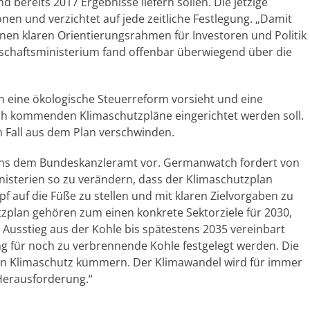
d bereits 2017 Ergebnisse liefern sollen. Die jetzige
ionen und verzichtet auf jede zeitliche Festlegung. „Damit
nen klaren Orientierungsrahmen für Investoren und Politik
schaftsministerium fand offenbar überwiegend über die
n eine ökologische Steuerreform vorsieht und eine
h kommenden Klimaschutzpläne eingerichtet werden soll.
n Fall aus dem Plan verschwinden.
plans dem Bundeskanzleramt vor. Germanwatch fordert von
nisterien so zu verändern, dass der Klimaschutzplan
f auf die Füße zu stellen und mit klaren Zielvorgaben zu
tzplan gehören zum einen konkrete Sektorziele für 2030,
Ausstieg aus der Kohle bis spätestens 2035 vereinbart
für noch zu verbrennende Kohle festgelegt werden. Die
en Klimaschutz kümmern. Der Klimawandel wird für immer
Herausforderung.“