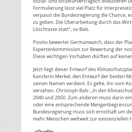
sozial- und strukturverträglich diskutieren un
Formulierung lässt viel Platz für Interpretat
verpasst die Bundesregierung die Chance, ei
zu geben. Die Überarbeitung durch das Wirt
Löschtaste statt“, so Bals.
Positiv bewertet Germanwatch, dass der Pla
Expertenkommission zur Bewertung der noc
Diese wichtigen Vorhaben dürften auf keine
Jetzt liegt dieser Entwurf des Klimaschutz
Kanzlerin Merkel, den Entwurf der beiden Mi
seinen Namen verdient. Es gelte, ihn vom Kop
versehen. Christoph Bals: „In den Klimaschu
2040 und 2050. Zum anderen muss darin ein 
oder eine entsprechende Mengenbegrenzung 
Bundesregierung muss sich ernsthaft um d
mehr Menschen weltweit zur existenziellen 
->Quelle: