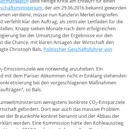
Germanwatch
übte heftige Kritik am Entwurf für einen
tschaftsministerium
, der am 29.06.2016 bekannt geworden
Namen verdiene, müsse nun Kanzlerin Merkel eingreifen.
verfehlt klar den Auftrag, als zentraler Leitfaden für die
 stellen. Knapp sieben Monate nach dem erfolgreichen
sregierung bei der Umsetzung der Ergebnisse vor den
st die Chance, mit klaren Ansagen der Wirtschaft den
gte Christoph Bals,
Politischer Geschäftsführer von
O
-Emissionsziele wie notwendig anzuheben. Ein
2
d mit dem Pariser Abkommen nicht in Einklang stehenden
e Konkretisierung bei den vorgeschlagenen Maßnahmen
aufträgen“, so Bals.
sumweltministerium wenigstens konkrete CO
-Einsparziele
2
irtschaft gefordert. Dort war auch das massive Problem
bei der Braunkohle konkret benannt und der Abbau der
 erklärt worden. Eine Kommission hätte den Kohleausstieg