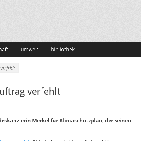
haft
umwelt
bibliothek
verfehlt
ftrag verfehlt
eskanzlerin Merkel für Klimaschutzplan, der seinen